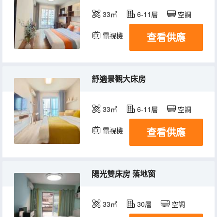
33㎡
6-11層
空調
查看供應
電視機
冰箱
舒適景觀大床房
33㎡
6-11層
空調
查看供應
電視機
冰箱
陽光雙床房 落地窗
33㎡
30層
空調