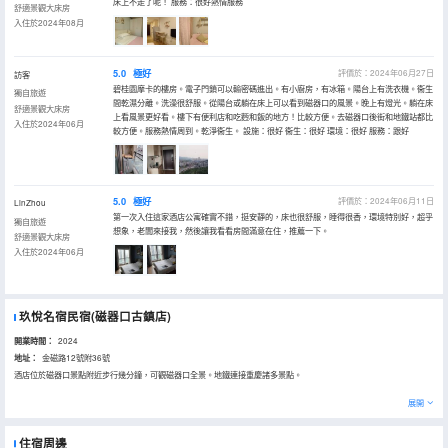
床上不走了呢！ 服務：很好熱情服務
舒適景觀大床房
入住於2024年08月
5.0
極好
評價於：2024年06月27日
訪客
碧桂園摩卡的樓房。電子門鎖可以輸密碼進出。有小廚房，有冰箱。陽台上有洗衣機。衞生
獨自旅遊
間乾濕分離。洗澡很舒服。從陽台或躺在床上可以看到磁器口的風景。晚上有燈光。躺在床
舒適景觀大床房
上看風景更好看。樓下有便利店和吃麪和飯的地方！比較方便。去磁器口後街和地鐵站都比
入住於2024年06月
較方便。服務熱情周到。乾淨衞生。 設施：很好 衞生：很好 環境：很好 服務：跟好
5.0
極好
評價於：2024年06月11日
LinZhou
第一次入住這家酒店公寓確實不錯，挺安靜的，床也很舒服，睡得很香，環境特別好，超乎
獨自旅遊
想象，老闆來接我，然後讓我看看房間滿意在住，推薦一下。
舒適景觀大床房
入住於2024年06月
玖悅名宿民宿(磁器口古鎮店)
開業時間：
2024
地址：
金磁路12號附36號
酒店位於磁器口景點附近步行幾分鐘，可觀磁器口全景。地鐵連接重慶諸多景點。
展開
住宿周邊