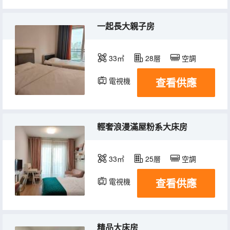
一起長大親子房
33㎡
28層
空調
查看供應
電視機
冰箱
輕奢浪漫滿屋粉系大床房
33㎡
25層
空調
查看供應
電視機
冰箱
精品大床房