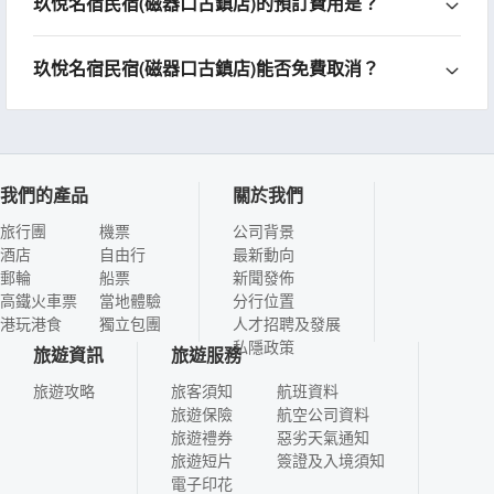
玖悅名宿民宿(磁器口古鎮店)的預訂費用是？
玖悅名宿民宿(磁器口古鎮店)能否免費取消？
我們的產品
關於我們
旅行團
機票
公司背景
酒店
自由行
最新動向
郵輪
船票
新聞發佈
高鐵火車票
當地體驗
分行位置
港玩港食
獨立包團
人才招聘及發展
私隱政策
旅遊資訊
旅遊服務
旅遊攻略
旅客須知
航班資料
旅遊保險
航空公司資料
旅遊禮券
惡劣天氣通知
旅遊短片
簽證及入境須知
電子印花