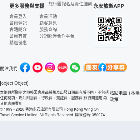
旅行團報名及責任細則
更多服務與支援
永安旅遊APP
會員登入
會員活動
會員登記
顧客意見
會籍簡介
服務查詢
會員有賞
分銷夥伴合作平台
精選優惠
關注我們
[object Object]
本網頁所顯示之價格因應產品種類及出發日期而有所不同，不包括
站點地圖
私隱
|
任何稅項、燃油附加費、行政費、簽証費、服務費(旅行團適用)及
政策
其他應繳費用
© 1999 - 2026 香港永安旅遊有限公司 Hong Kong Wing On
Travel Service Limited. All Rights Reserved. 牌照號碼: 350074