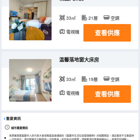
33㎡
21層
空調
查看供應
電視機
冰箱
温馨落地窗大床房
33㎡
19層
空調
查看供應
電視機
冰箱
重要資訊
城市重要資訊
為貫徹落實重慶市人民代表大會常務委員會通過的《重慶市生活垃圾管理條例》的相關規定，酒店客房不主動提供
一次性用品；酒店餐廳不主動提供一次性餐具。如您有任何需要，請聯繫酒店賓客服務中心，感謝您的理解。