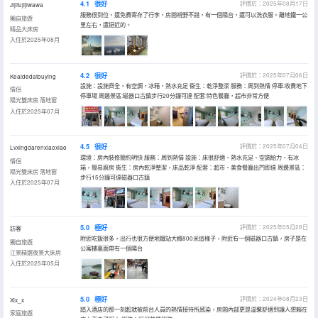
4.1
很好
評價於：2025年08月17日
Jijifujijiwawa
服務很到位，還免費寄存了行李，房間視野不錯，有一個陽台，還可以洗衣服。離地鐵一公
獨自旅遊
里左右，還挺近的。
精品大床房
入住於2025年08月
4.2
很好
評價於：2025年07月06日
Keaidedatouying
設施：設施齊全，有空調，冰箱，熱水充足 衞生：乾淨整潔 服務：周到熱情 停車:收費地下
情侶
停車場 周邊景區:磁器口古鎮步行20分鐘可達 配套:特色餐廳，超市非常方便
陽光雙床房 落地窗
入住於2025年07月
4.5
很好
評價於：2025年07月04日
Lvxingdarenxiaoxiao
環境：房內裝修簡約明快 服務：周到熱情 設施：床很舒適、熱水充足、空調給力、有冰
情侶
箱，簡易廚房 衞生：房內乾淨整潔，床品乾淨 配套：超市、美食餐廳出門即達 周邊景區：
陽光雙床房 落地窗
步行15分鐘可達磁器口古鎮
入住於2025年07月
5.0
極好
評價於：2025年05月28日
訪客
附近吃飯很多，出行也很方便地鐵站大概800米這樣子，附近有一個磁器口古鎮，房子是在
獨自旅遊
公寓樓裏面帶有一個陽台
江景精選夜景大床房
入住於2025年05月
5.0
極好
評價於：2024年08月23日
Xix_x
踏入酒店的那一刻起就被前台人員的熱情接待所感染，房間內部更是温馨舒適到讓人想賴在
家庭旅遊