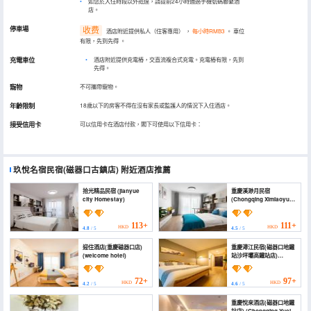
如您於入住時段以外抵達，請提前24小時通過手機號碼聯繫酒
店。
停車場
收费
酒店附近提供私人（住客專用）
，
每小時RMB3
。
車位
有限，先到先得
。
充電車位
•
酒店附近提供充電樁，交直流複合式充電。充電樁有限，先到
先得。
寵物
不可攜帶寵物。
年齡限制
18歲以下的房客不得在沒有家長或監護人的情況下入住酒店。
接受信用卡
可以信用卡在酒店付款，閣下可使用以下信用卡：
玖悅名宿民宿(磁器口古鎮店)
附近酒店推薦
拾光精品民宿 (jianyue
重慶溪渺月民宿
city Homestay)
(Chongqing Ximiaoyue
Homestay)
113+
111+
HKD
HKD
4.8
/ 5
4.5
/ 5
迎住酒店(重慶磁器口店)
重慶潯江民宿(磁器口地鐵
(welcome hotel)
站沙坪壩高鐵站店)
(Chongqing Xunjiang
Homestay (Ciqikou
Subway Station
72+
97+
HKD
HKD
4.2
/ 5
4.6
/ 5
Shapingba High-Speed
Railway Station))
重慶悅來酒店(磁器口地鐵