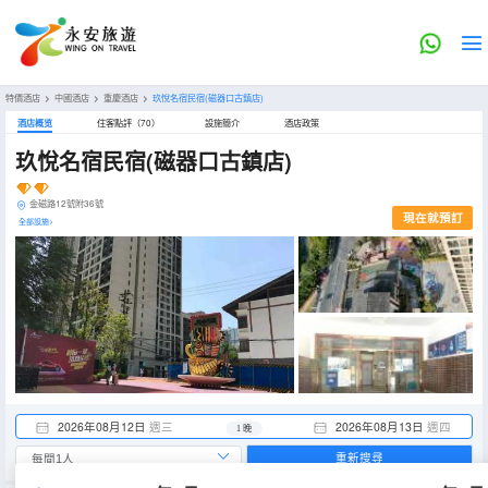
特價酒店
>
中國酒店
>
重慶酒店
>
玖悅名宿民宿(磁器口古鎮店)
酒店概览
住客點評（70）
設施簡介
酒店政策
玖悅名宿民宿(磁器口古鎮店)
金磁路12號附36號
現在就預訂
全部設施>
2026年08月12日
週三
2026年08月13日
週四
1 晚
重新搜尋