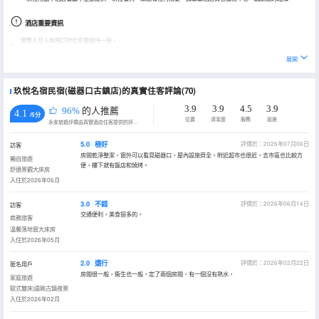
酒店重要資訊
實際入住人與預訂時信息需保持一致。
兒童入住必須提供身份證/戶口本/出生證明。
展開
玖悅名宿民宿(磁器口古鎮店)的真實住客評論(70)
3.9
3.9
4.5
3.9
96%
的人推薦
4.1
/5分
位置
清潔度
服務
設施
永安旅遊評價由真實酒店住客提供的評價。
5.0
極好
評價於：2026年07月06日
訪客
房間乾淨整潔，窗外可以看見磁器口，屋內設施齊全，附近超市也很近，去市區也比較方
獨自旅遊
便，樓下就有飯店和燒烤。
舒適景觀大床房
入住於2026年06月
3.0
不錯
評價於：2026年06月14日
訪客
交通便利，美食挺多的。
商務旅客
温馨落地窗大床房
入住於2026年05月
2.0
還行
評價於：2026年02月22日
匿名用戶
房間很一般，衞生也一般，定了兩個房間，有一個沒有熱水，
家庭旅遊
歐式雙床|遠眺古鎮夜景
入住於2026年02月