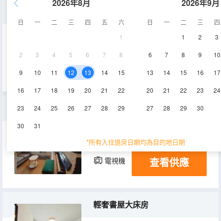
2026年8月
2026年9月
江景精選夜景大床房
日
一
二
三
四
五
六
日
一
二
三
四
1
1
2
3
33㎡
6-11層
空調
2
3
4
5
6
7
8
6
7
8
9
10
查看供應
電視機
冰箱
9
10
11
12
13
14
15
13
14
15
16
17
16
17
18
19
20
21
22
20
21
22
23
24
鋼琴房+投影儀
23
24
25
26
27
28
29
27
28
29
30
30
31
33㎡
2層
空調
*所有入住退房日期均為目的地日期
查看供應
電視機
冰箱
輕奢書屋大床房