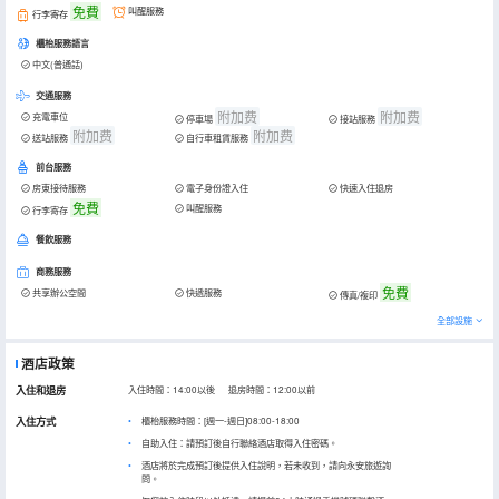
免費
叫醒服務
行李寄存
櫃枱服務語言
中文(普通話)
交通服務
附加费
附加费
充電車位
停車場
接站服務
附加费
附加费
送站服務
自行車租賃服務
前台服務
房東接待服務
電子身份證入住
快速入住退房
免費
叫醒服務
行李寄存
餐飲服務
商務服務
免費
共享辦公空間
快遞服務
傳真/複印
全部設施
酒店政策
入住和退房
入住時間：14:00以後 退房時間：12:00以前
入住方式
櫃枱服務時間：[週一-週日]08:00-18:00
自助入住：請預訂後自行聯絡酒店取得入住密碼。
酒店將於完成預訂後提供入住說明，若未收到，請向永安旅遊詢
問。