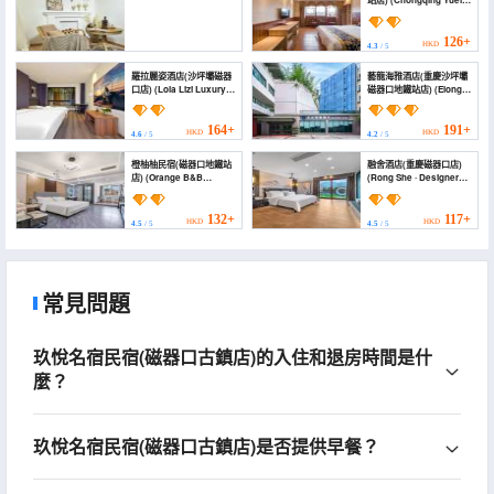
站店) (Chongqing Yuelai
Hotel (Ciqikou Subway
Station))
126+
HKD
4.3
/ 5
重慶憑欄望古民宿
羅拉麗姿酒店(沙坪壩磁器
藝龍海雅酒店(重慶沙坪壩
(Chongqingqinglanwangguminshuku)
口店) (Lola Lizi Luxury
磁器口地鐵站店) (Elong
Hotel Apartment
Yam Hotel (Chongqing
(Chongqing Ciqikou
Shapingba Ciqikou
96+
HKD
Branch))
Subway Station))
4.4
/ 5
164+
191+
HKD
HKD
4.6
/ 5
4.2
/ 5
橙柚柚民宿(磁器口地鐵站
融舍酒店(重慶磁器口店)
店) (Orange B&B
(Rong She · Designer
(Ciqikou Subway
Hotel (Chongqing
Station))
Ciqikou Store))
132+
117+
HKD
HKD
4.5
/ 5
4.5
/ 5
常見問題
玖悅名宿民宿(磁器口古鎮店)的入住和退房時間是什
麼？
玖悅名宿民宿(磁器口古鎮店)是否提供早餐？