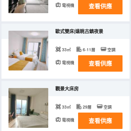
查看供應
電視機
冰箱
歐式雙床|遠眺古鎮夜景
33㎡
6-11層
空調
查看供應
電視機
冰箱
觀景大床房
33㎡
29層
空調
查看供應
電視機
冰箱