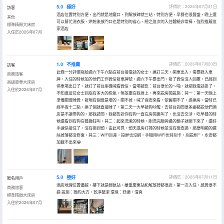
5.0
極好
評價於：2026年07月31日
訪客
酒店位置特別方便，出門就是地鐵口，到解放碑就三站，特別方便，早餐也很豐盛，晚上還
其他
可以幫忙洗衣服，烘乾後放門口也是特別的省心，總之這次的入住體驗非常棒，強烈推薦這
標準精緻大床房
家酒店
入住於2026年07月
1.0
不推薦
評價於：2026年07月20日
訪客
此條一分評價寫給週六下午六點在前台接電話的女士。連訂三天，開車出入，需要錄入車
商務旅客
牌，入住的時候加的他們工作微信發車牌號，週六下午要出門，發了微信沒人回覆，已經到
高級豪華大床房
停車場出口了，就打了前台座機喊看微信，當場被懟：前台很忙的～啪，就把我電話掛了，
入住於2026年07月
不知道這位女士到底有多大的怨氣，無故撒在我身上，再來説房間設施：其一：第一天晚上
準備關燈睡覺，發現有個燈是壞的，關不掉，喊了保安來看，依舊關不了，遂換房，當時已
經半夜十二點，換了個就直接睡了，第二天一大早被狗吵醒，去前台詢問很多遍都説他們酒
店是不讓帶狗的，那我請問，我都告訴你有狗一直在房間裏叫了，也沒去交涉，吃早餐的時
候還看到有狗在餐廳狂叫。其二：起來洗漱的時候，剛洗完臉旁邊的鏡子就砸下來了，還好
手速快接住了，沒有砸到頭。由此可見，頭天退房打掃的時候並沒有檢查過，那麼明顯的螺
絲掉落都沒修復。其三：WiFi巨差，投屏也沒網，手機用WiFi也特別卡，別説刷**，永安都
加載不出來😂
5.0
極好
評價於：2026年07月11日
匿名用戶
酒店地理位置優越，樓下就是輕軌站，離重慶東站和解放碑都很近。第一次入住，感覺很不
商務旅客
錯 設施：簡約大方，乾淨整潔 環境：舒適，清爽
標準精緻大床房
入住於2026年07月