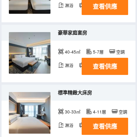
查看供應
淋浴
電視機
豪華家庭套房
40-45㎡
5-7層
空調
查看供應
淋浴
電視機
冰箱
標準精緻大床房
30-33㎡
4-11層
空調
查看供應
淋浴
電視機