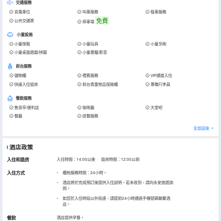
交通服務
充電車位
叫車服務
租車服務
免費
公共交通票
停車場
小童設施
小童拖鞋
小童玩具
小童牙刷
小童桌面遊戲/拼圖
小童書籍/影音
前台服務
儲物櫃
禮賓服務
VIP通道入住
快速入住退房
前台貴重物品保險櫃
專職行李員
餐飲服務
售貨亭/便利店
咖啡廳
大堂吧
餐廳
送餐服務
全部設施
酒店政策
入住和退房
入住時間：14:00以後 退房時間：12:00以前
入住方式
櫃枱服務時間：24小時。
酒店將於完成預訂後提供入住說明，若未收到，請向永安旅遊詢
問。
如您於入住時段以外抵達，請提前24小時通過手機號碼聯繫酒
店。
餐飲
酒店提供早餐。