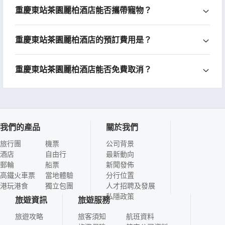
重慶東站茶園麗柏酒店能否攜帶寵物？
重慶東站茶園麗柏酒店的預訂費用是？
重慶東站茶園麗柏酒店能否免費取消？
我們的產品
關於我們
旅行團
機票
公司背景
酒店
自由行
最新動向
郵輪
船票
新聞發佈
高鐵火車票
當地體驗
分行位置
港玩港食
獨立包團
人才招聘及發展
私隱政策
旅遊資訊
旅遊服務
旅遊攻略
旅客須知
航班資料