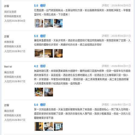
5.0
極好
評價於：2026年08月05日
訪客
位置超讚，出門就是輕軌站，去東站特別方便。前台服務熱情周到，房間乾淨衞生，早餐豐
與好友旅遊
富好吃，性價比很高，下次還來！
標準精緻雙床房
入住於2026年08月
5.0
極好
評價於：2026年08月01日
訪客
暑假來重慶旅遊，天氣非常熱，酒店前台還提前打電話問我幾點到，幫我提前開了空調，入
商務旅客
住期間的體驗也非常好，周邊好吃的也多，總之這個酒店非常好
標準精緻大床房
入住於2026年07月
4.2
很好
評價於：2026年08月01日
Bad lai
無論地理位置，房間裝置新穎和大細適中，雖然這都只是國內標準，但對一個常年在外國旅
獨自旅遊
遊的旅客而言，真是超值。酒店就在長生橋地鐵站上而，從酒店去江北機場靜只是一個小
標準精緻大床房
時，非常便捷。早餐食材供應豐富 ，環境舒適。員工表現專業和熱誠，員工會主動詢問客
入住於2026年07月
人的需要和簡單介紹酒店的措施，值得點讚。
5.0
極好
評價於：2026年07月31日
訪客
第一次到這邊去旅遊，天氣沒選好屬實有點熱了來旅遊，酒店還很貼心，問了我入住時間，
獨自旅遊
還提前安排好房間開了空調，換洗的衣服也有人專門送，我很少推薦酒店，但這一次的入住
標準精緻大床房
體驗確實非常不錯
入住於2026年07月