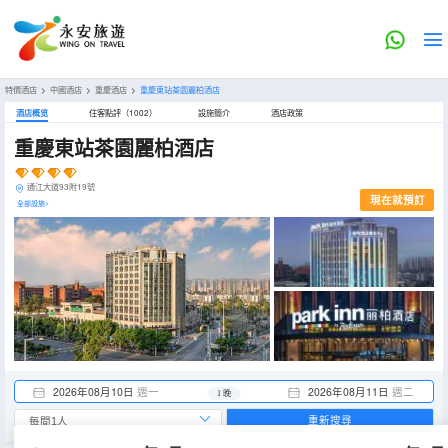
特價酒店
>
中國酒店
>
重慶酒店
>
重慶東站茶園麗柏酒店
酒店概览
住客點評（1002）
設施簡介
酒店政策
重慶東站茶園麗柏酒店
通江大道93附19號
現在就預訂
全部設施>
2026年08月10日
週一
2026年08月11日
週二
1 晚
重新搜尋