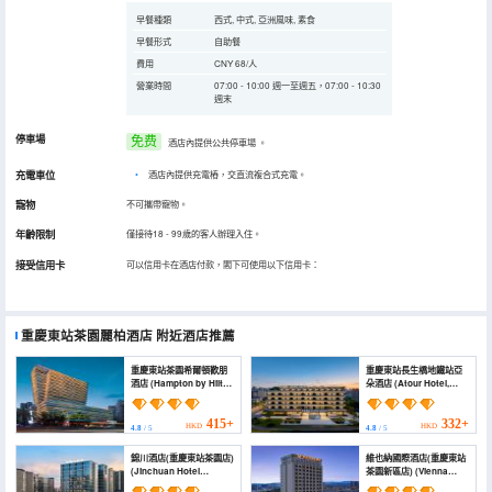
早餐種類
西式, 中式, 亞洲風味, 素食
早餐形式
自助餐
費用
CNY 68/人
營業時間
07:00 - 10:00 週一至週五，07:00 - 10:30
週末
停車場
免费
酒店內提供公共停車場
。
充電車位
•
酒店內提供充電樁，交直流複合式充電。
寵物
不可攜帶寵物。
年齡限制
僅接待18 - 99歲的客人辦理入住。
接受信用卡
可以信用卡在酒店付款，閣下可使用以下信用卡：
重慶東站茶園麗柏酒店
附近酒店推薦
重慶東站茶園希爾頓歡朋
重慶東站長生橋地鐵站亞
酒店 (Hampton by Hilton
朵酒店 (Atour Hotel,
Chongqing East
Chayuan New District,
Railway Station
Nan'an District,
Chayuan New Area)
Chongqing)
415+
332+
HKD
HKD
4.8
/ 5
4.8
/ 5
錦川酒店(重慶東站茶園店)
維也納國際酒店(重慶東站
(Jinchuan Hotel
茶園新區店) (Vienna
(Chayuan Branch,
International Hotel