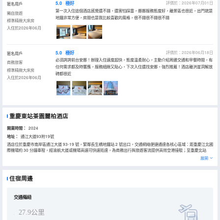
5.0
極好
評價於：2026年07月01日
匿名用戶
第一次入住這個酒店感覺還不錯，還害怕踩雷，娜娜服務態度好，離景區也很近，出門就是
獨自旅遊
地鐵非常方便，房間也是我比較喜歡的風格，很不錯很不錯很不錯
標準精緻大床房
入住於2026年06月
5.0
極好
評價於：2026年06月18日
匿名用戶
必須誇誇前台安娜！辦理入住速度超快，態度温柔耐心，主動介紹周邊交通和早餐時間，有
商務旅客
任何需求都及時響應，服務細緻又貼心，下次入住還找安娜，強烈推薦！酒店離洪崖洞解放
標準精緻大床房
碑都很近
入住於2026年06月
重慶東站茶園麗柏酒店
開業時間：
2024
地址：
通江大道93附19號
酒店位於重慶市南岸區通江大道 93-19 號，緊鄰長生橋地鐵站 2 號出口，交通網絡便捷通達各核心區域：距重慶江北國
際機場約 30 分鐘車程，經渝航大道或機場高速可快速抵達，為商務出行與旅遊客流提供高效空港接駁；至重慶北站
（龍頭寺站）車程約 30 分鐘，至重慶西站（沙坪壩區）車程約 40 分鐘，至重慶東站直線距離不足 5 公里，車程約10
展開
分鐘，輕鬆聯動全國高鐵網絡；除 3 站可達的解放碑商圈外，距南岸區核心的南坪商圈約 15 分鐘車程，涵蓋萬達、協
信星光時代等大型商業綜合體；距彈子石 CBD 商圈約 10 分鐘車程，匯聚眾多高端寫字樓與休閒配套，滿足商務宴請與
生活消費多重需求。酒店周邊政務資源集中，距南岸區人民政府約 8 分鐘車程，臨近南岸區行政服務中心、市場監督管
住宿周邊
理局等政務機構，便於企業辦理各項事務；同時靠近重慶經濟技術開發區（南岸園區），區域內聚集眾多高新技術企業
與總部機構，為商務差旅與政企對接提供便利條件。該酒店源自麗笙酒店集團（Radisson Hotel Group）旗下國際中高
端品牌。酒店總建築面積達1.8萬平方米，配備有9間不同大小的豪華商務包房，其中大包房能夠容納20人就餐。還有2
間主題宴會廳，水晶廳面積為800平方米，內部無柱結構，舉辦宴會時可容納450人用餐；星空廳面積達400平方米，
交通樞紐
能容納300人用餐。另外有2間多功能廳，一間面積為700平方米且無柱，另一間面積為350平方米。還有一間面積300
平米的早餐廳，可容納70人用餐以及一間130平米的會議室。酒店還擁有大型茶樓配套設施，包含20間包房和4個大
27.9公里
廳，並設有大型停車場。這家酒店是一家集大型宴會服務、餐飲住宿、商務會議等於一體的時尚宴會型酒店。