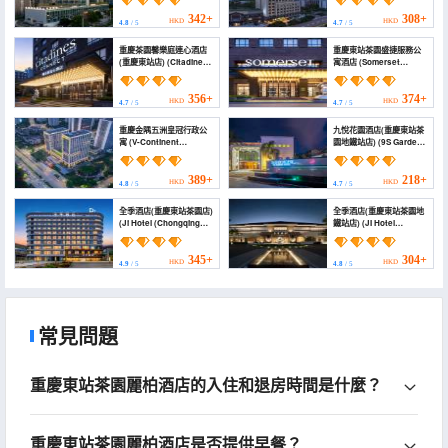
Chongqing East
Chongqing East
Railway Station))
Railway Station Tea
342+
308+
HKD
HKD
4.8
/ 5
4.7
/ 5
Garden New Area
store)
重慶茶園馨樂庭連心酒店
重慶東站茶園盛捷服務公
(重慶東站店) (Citadines
寓酒店 (Somerset
Connect Chayuan
Chayuan Chongqing)
Chongqing)
356+
374+
HKD
HKD
4.7
/ 5
4.7
/ 5
重慶金隅五洲皇冠行政公
九悅花園酒店(重慶東站茶
寓 (V-Continent
園地鐵站店) (9S Garden
Chongqing Executive
Hotel)
Apartment)
389+
218+
HKD
HKD
4.8
/ 5
4.7
/ 5
全季酒店(重慶東站茶園店)
全季酒店(重慶東站茶園地
(Ji Hotel (Chongqing
鐵站店) (JI Hotel
East Railway Station
(Chongqing East
Chayuan Branch))
Railway Station,
Chayuan Metro
345+
304+
HKD
HKD
4.9
/ 5
4.8
/ 5
Station))
常見問題
重慶東站茶園麗柏酒店的入住和退房時間是什麼？
重慶東站茶園麗柏酒店是否提供早餐？