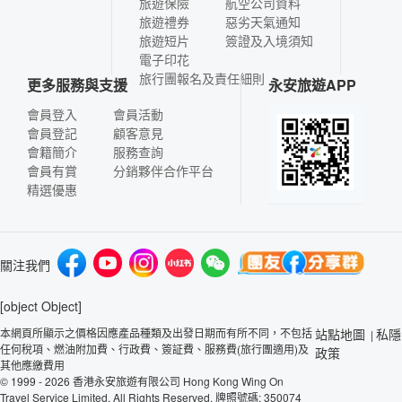
旅遊保險
航空公司資料
旅遊禮券
惡劣天氣通知
旅遊短片
簽證及入境須知
電子印花
旅行團報名及責任細則
更多服務與支援
永安旅遊APP
會員登入
會員活動
會員登記
顧客意見
會籍簡介
服務查詢
會員有賞
分銷夥伴合作平台
精選優惠
關注我們
[object Object]
本網頁所顯示之價格因應產品種類及出發日期而有所不同，不包括
站點地圖
私隱
|
任何稅項、燃油附加費、行政費、簽証費、服務費(旅行團適用)及
政策
其他應繳費用
© 1999 - 2026 香港永安旅遊有限公司 Hong Kong Wing On
Travel Service Limited. All Rights Reserved. 牌照號碼: 350074