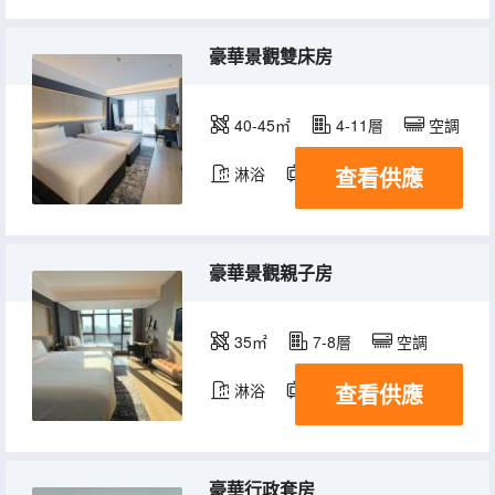
豪華景觀雙床房
40-45㎡
4-11層
空調
查看供應
淋浴
電視機
豪華景觀親子房
35㎡
7-8層
空調
查看供應
淋浴
電視機
豪華行政套房