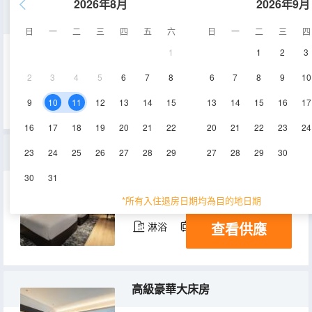
2026年8月
2026年9月
豪華主題親子房
日
一
二
三
四
五
六
日
一
二
三
四
1
1
2
3
40㎡
4層
空調
2
3
4
5
6
7
8
6
7
8
9
10
查看供應
淋浴
電視機
9
10
11
12
13
14
15
13
14
15
16
17
16
17
18
19
20
21
22
20
21
22
23
24
標準精緻雙床房
23
24
25
26
27
28
29
27
28
29
30
30
31
30-33㎡
4-11層
空調
*所有入住退房日期均為目的地日期
查看供應
淋浴
電視機
高級豪華大床房