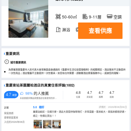
50-60㎡
9-11層
空調
查看供應
淋浴
電視機
冰箱
重要資訊
城市重要資訊
為貫徹落實重慶市人民代表大會常務委員會通過的《重慶市生活垃圾管理條例》的相關規定，酒店客房不主動提供
一次性用品；酒店餐廳不主動提供一次性餐具。如您有任何需要，請聯繫酒店賓客服務中心，感謝您的理解。
重慶東站茶園麗柏酒店的真實住客評論(1002)
4.8
4.7
4.7
4.7
98%
的人推薦
4.7
/5分
位置
清潔度
服務
設施
永安旅遊評價由真實酒店住客提供的評價。
5.0
極好
評價於：2026年08月06日
訪客
離東站較近，交通方便。酒店大堂提供咖啡現打，非常喜歡。套房較大，兩張床都很舒適。
家庭旅遊
總之，性價比突出！！
豪華家庭套房
入住於2026年08月