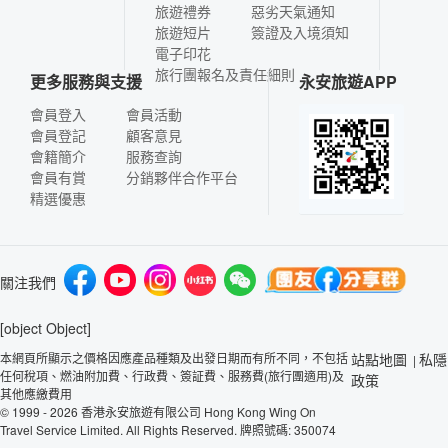
旅遊禮券
惡劣天氣通知
旅遊短片
簽證及入境須知
電子印花
旅行團報名及責任細則
更多服務與支援
永安旅遊APP
會員登入
會員活動
會員登記
顧客意見
會籍簡介
服務查詢
會員有賞
分銷夥伴合作平台
精選優惠
關注我們
[object Object]
本網頁所顯示之價格因應產品種類及出發日期而有所不同，不包括
站點地圖
私隱
|
任何稅項、燃油附加費、行政費、簽証費、服務費(旅行團適用)及
政策
其他應繳費用
© 1999 - 2026 香港永安旅遊有限公司 Hong Kong Wing On
Travel Service Limited. All Rights Reserved. 牌照號碼: 350074