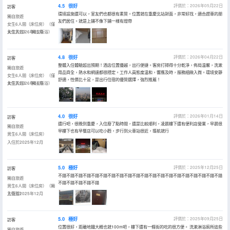
4.5
很好
評價於：2026年05月22日
訪客
環境設施還可以，室友們也都很有素質。位置就在重慶北站對面，非常好找，適合趕車的朋
獨自旅遊
友們居住。就是上鋪不像下鋪一樣有燈帶
女生6人間（床位房）（僅
女生入住）（獨立衞浴）
入住於2026年05月
4.8
很好
評價於：2026年04月22日
訪客
整體入住體驗超出預期！酒店位置優越，出行便捷。客房打掃得十分乾淨，佈局温馨，洗漱
獨自旅遊
用品齊全，熱水和網速都很穩定。工作人員態度温和，響應及時，服務細緻入微。環境安靜
女生6人間（床位房）（僅
舒適，性價比十足，是出行住宿的優質選擇，強烈推薦！
女生入住）（獨立衞浴）
入住於2026年04月
4.0
很好
評價於：2026年01月14日
訪客
還行吧，很晚到重慶，入住廢了點時間，還是比較順利，凌晨樓下還有便利店營業，早晨很
獨自旅遊
早樓下也有早餐店可以吃小麪，步行到火車站很近，導航就行
男生6人間（床位房）
入住於2025年12月
5.0
極好
評價於：2025年12月25日
訪客
不錯不錯不錯不錯不錯不錯不錯不錯不錯不錯不錯不錯不錯不錯不錯不錯不錯不錯不錯不錯
獨自旅遊
不錯不錯不錯不錯不錯
男生6人間（床位房）（獨
立衞浴）
入住於2025年12月
5.0
極好
評價於：2025年09月25日
訪客
位置很好，距離地鐵大概也就100m吧，樓下還有一條街的吃的很方便。 洗漱淋浴廁所這些
獨自旅遊