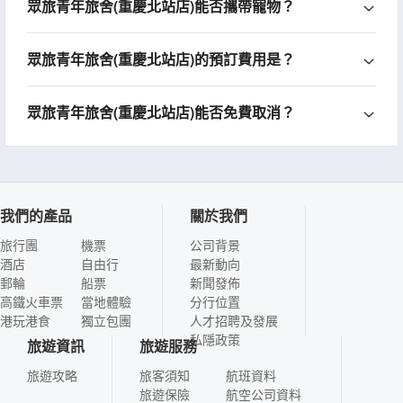
眾旅青年旅舍(重慶北站店)能否攜帶寵物？
眾旅青年旅舍(重慶北站店)的預訂費用是？
眾旅青年旅舍(重慶北站店)能否免費取消？
我們的產品
關於我們
旅行團
機票
公司背景
酒店
自由行
最新動向
郵輪
船票
新聞發佈
高鐵火車票
當地體驗
分行位置
港玩港食
獨立包團
人才招聘及發展
私隱政策
旅遊資訊
旅遊服務
旅遊攻略
旅客須知
航班資料
旅遊保險
航空公司資料