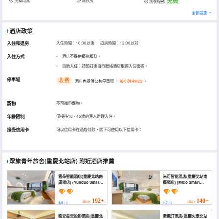
免費
洗滌用具
洗衣房
洗衣服務
全部設施
酒店政策
入住和退房
入住時間：10:30以後 退房時間：12:00以前
入住方式
酒店不提供櫃枱服務。
自助入住：請預訂後自行聯絡酒店取得入住密碼。
停車場
收费
酒店內提供公共停車場
，
每小時RMB2
。
寵物
不可攜帶寵物。
年齡限制
僅接待18 - 45歲的客人辦理入住。
接受信用卡
可以信用卡在酒店付款，閣下可使用以下信用卡：
眾旅青年旅舍(重慶北站店)
附近酒店推薦
雲朵智能酒店(重慶北站南
米可智能酒店(重慶北站南
廣場店) (Yunduo Smart
廣場店) (Mico Smart
Hotel (Chongqing North
Hotel (Chongqing North
Railway Station South
Railway Station South
Square))
Square))
192+
140+
HKD
HKD
4.8
/ 5
4.7
/ 5
晚安星空投影酒店(重慶北
素楓汀酒店(重慶火車北站