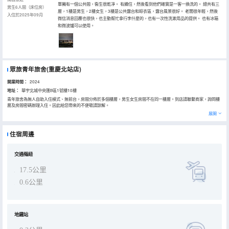
單獨有一個公共間，衞生很乾凈。 有續住，然後看到他們確實是一客一換洗的。 總共有三
男生6人間（床位房）
層，1樓是男生，2樓女生，3樓是公共露台和晾衣區，露台風景很好。 老闆很年輕，然後
入住於2025年09月
微信消息回覆也很快，也主動幫忙拿行李什麼的，也有一次性洗漱用品的提供。 也有冰箱
和微波爐可以使用。
眾旅青年旅舍(重慶北站店)
開業時間：
2024
地址：
華宇北城中央匯B區1號樓10樓
青年旅舍為無人自助入住模式、無前台，房間分佈於多個樓層，男生女生房間不在同一樓層。到店請聯繫商家，詢問樓
層及房間密碼辦理入住。因此給您帶來的不便敬請諒解。
展開
住宿周邊
交通樞紐
17.5公里
0.6公里
地鐵站