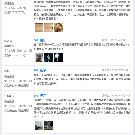
如果是晚上到重慶北站想省錢的話，建議能趕上末班車往市裡走一點就去市裡，北站晚上出
獨自旅遊
來還挺嚇人，一堆大爺大媽攔着你，地上還全是小卡片。然後這家青旅位置比較好吧，離北
男生6人間（床位房）
站很近，這也是他比正常青旅貴的原因，但是衞生確實一般，這個枕套和床單不知道有沒有
入住於2026年07月
換洗，整個枕頭都是黃色的，床單一大部分也是。周圍很多小吃店，位置不錯，但是衞生一
般，廁所也沒有換氣。
5.0
極好
評價於：2026年07月13日
Clancy.”
便宜實惠 適合一個人旅遊 嘻嘻嘻嘻嘻嘻下次還會再來的 離重慶北站特別近交通方便20km
獨自旅遊
打車才花了13塊錢太不錯了
男生6人間（床位房）（獨
立衞浴）
入住於2026年07月
5.0
極好
評價於：2026年07月01日
訪客
房間不可以抽煙所以沒有異味，我去的早老闆讓我早進去等阿姨來打掃，所以我是看着阿姨
獨自旅遊
打掃的，床單被套一客一換很棒！每個人都有床簾可以拉起來私密性也不錯！總之這個價格
女生6人間（床位房）（僅
的住宿環境我給到夯！
女生入住）（獨立衞浴）
入住於2026年06月
5.0
極好
評價於：2026年06月16日
匿名用戶
來臨時住一晚 第一次住青旅 還有點擔心 但是這個一進去就香香滴 本人對味道很敏感但這個
獨自旅遊
一進房間就是淡淡的香味！！！環境不錯！！！床位也不錯就是床墊有點薄睡起有點硬，枕
女生6人間（床位房）（僅
頭對於我來説有點高哈哈哈沒睡好 其他的非常可以 服務也很好 本人真路痴加了老闆微信 老
女生入住）（獨立衞浴）
入住於2026年06月
闆也很貼心的指路 離北站真的很近！！！噴頭也很好 熱水也夠熱 空調也夠冷 有機會會再來
的！！！！