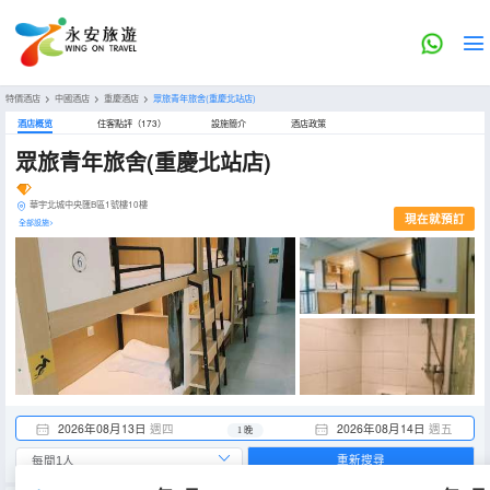
特價酒店
>
中國酒店
>
重慶酒店
>
眾旅青年旅舍(重慶北站店)
酒店概览
住客點評（173）
設施簡介
酒店政策
眾旅青年旅舍(重慶北站店)
華宇北城中央匯B區1號樓10樓
現在就預訂
全部設施>
2026年08月13日
週四
2026年08月14日
週五
1 晚
重新搜尋