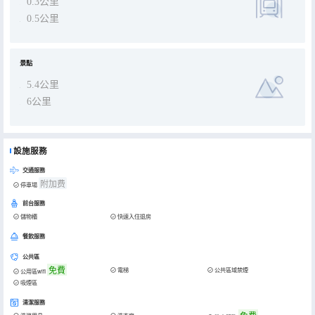
0.3公里
0.5公里
景點
5.4公里
6公里
設施服務
交通服務
附加费
停車場
前台服務
儲物櫃
快速入住退房
餐飲服務
公共區
免費
電梯
公共區域禁煙
公用區wifi
吸煙區
清潔服務