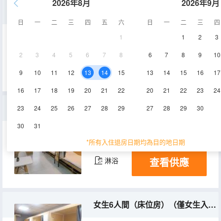
2026年8月
2026年9月
男生6人間（床位房）
日
一
二
三
四
五
六
日
一
二
三
四
1
1
2
3
35㎡
9-17層
空調
2
3
4
5
6
7
8
6
7
8
9
10
查看供應
淋浴
9
10
11
12
13
14
15
13
14
15
16
17
16
17
18
19
20
21
22
20
21
22
23
24
男生6人間（床位房）（獨立衞浴）
23
24
25
26
27
28
29
27
28
29
30
30
31
36㎡
10-16層
空調
*所有入住退房日期均為目的地日期
查看供應
淋浴
女生6人間（床位房）（僅女生入住）（獨立衞浴）