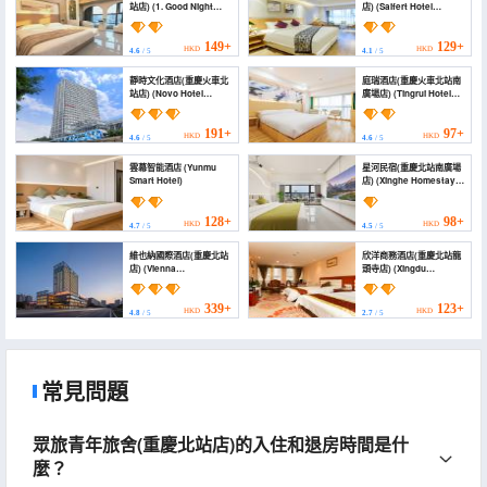
站店) (1. Good Night
店) (Saifert Hotel
Star Projection
(Chongqing North
Homestay (Chongqing
Railway Station))
North Station))
149+
129+
HKD
HKD
4.6
/ 5
4.1
/ 5
靜時文化酒店(重慶火車北
庭瑞酒店(重慶火車北站南
站店) (Novo Hotel
廣場店) (Tingrui Hotel
(Chongqing North
(Chongqing North
Railway Station))
Railway Station South
Square Branch))
191+
97+
HKD
HKD
4.6
/ 5
4.6
/ 5
雲幕智能酒店 (Yunmu
星河民宿(重慶北站南廣場
Smart Hotel)
店) (Xinghe Homestay
(Chongqing North
Railway Station South
Square))
128+
98+
HKD
HKD
4.7
/ 5
4.5
/ 5
維也納國際酒店(重慶北站
欣洋商務酒店(重慶北站龍
店) (Vienna
頭寺店) (Xingdu
International Hotel
Business Hotel)
(Chongqing North
Station))
339+
123+
HKD
HKD
4.8
/ 5
2.7
/ 5
常見問題
眾旅青年旅舍(重慶北站店)的入住和退房時間是什
麼？