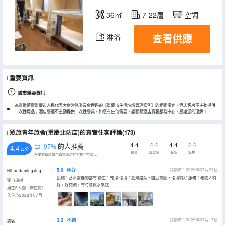
36㎡
7-22層
空調
查看供應
淋浴
重要資訊
城市重要資訊
為貫徹落實重慶市人民代表大會常務委員會通過的《重慶市生活垃圾管理條例》的相關規定，酒店客房不主動提供
一次性用品；酒店餐廳不主動提供一次性餐具。如您有任何需要，請聯繫酒店賓客服務中心，感謝您的理解。
眾旅青年旅舍(重慶北站店)的真實住客評論(173)
4.4
4.4
4.4
4.4
97%
的人推薦
4.4
/5分
位置
清潔度
服務
設施
永安旅遊評價由真實酒店住客提供的評價。
5.0
極好
評價於：2026年07月21日
Nihaodamingxing
設施：基本需要的都有 衞生：乾淨 環境：創景路旁，臨近商圈，環境特好 服務：老闆人特
獨自旅遊
好，好交流，有時會買水果吃
男生6人間（床位房）
入住於2026年07月
3.2
不錯
評價於：2026年07月17日
訪客