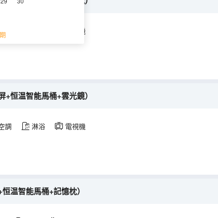
屏+恒温智能馬桶+記憶枕）
29
30
空調
淋浴
電視機
期
屏+恒温智能馬桶+雲光鏡）
空調
淋浴
電視機
+恒温智能馬桶+記憶枕）