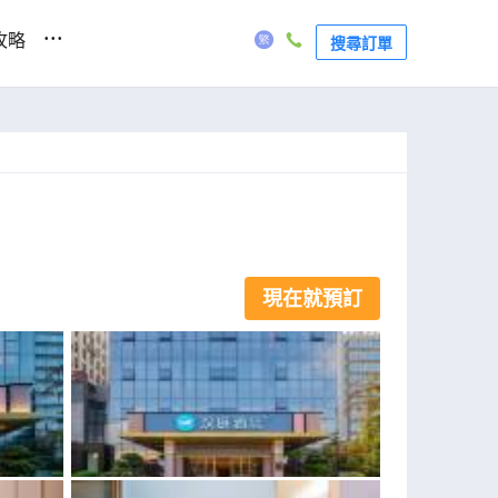
...
攻略
搜尋訂單
現在就預訂