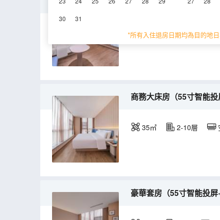
高級大床房（55寸智能投
23
24
25
26
27
28
29
27
28
30
31
28㎡
2-10層
*所有入住退房日期均為目的地日
商務大床房（55寸智能投
35㎡
2-10層
豪華套房（55寸智能投屏