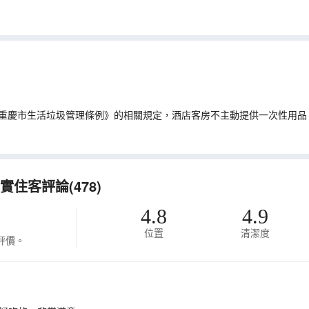
重慶市生活垃圾管理條例》的相關規定，酒店客房不主動提供一次性用品
住客評論(478)
4.8
4.9
位置
清潔度
評價。