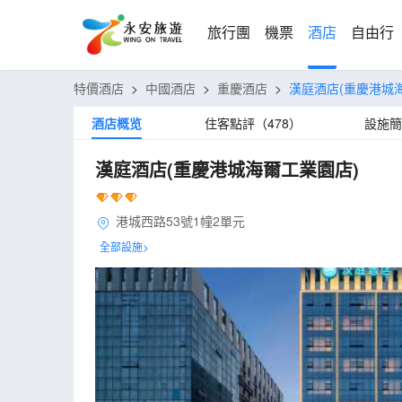
旅行團
機票
酒店
自由行
特價酒店
>
中國酒店
>
重慶酒店
>
漢庭酒店(重慶港城
酒店概览
住客點評（478）
設施簡
漢庭酒店(重慶港城海爾工業園店)
港城西路53號1幢2單元
全部設施>