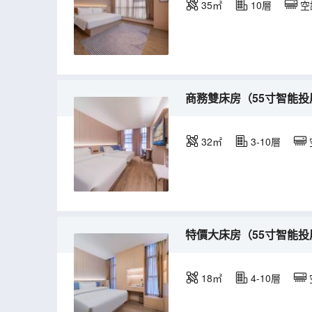
35㎡
10層
空
商務雙床房（55寸智能投
32㎡
3-10層
特價大床房（55寸智能投
18㎡
4-10層