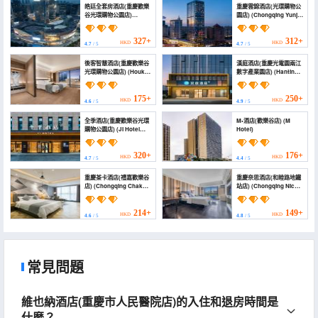
皓廷全套房酒店(重慶歡樂
重慶雲錦酒店(光環購物公
谷光環購物公園店)
園店) (Chongqing Yunjin
(Haoting Suites Hotel
Hotel (Guanghuan
(Chongqing The Ring
Shopping Park Branch))
Guanghuan Brunch))
327+
312+
HKD
HKD
4.7
/ 5
4.7
/ 5
後客智慧酒店(重慶歡樂谷
漢庭酒店(重慶光電園兩江
光環購物公園店) (Houke
數字產業園店) (Hanting
Smart Hotel)
(Chongqing Optical
Valley Park, Liangjiang
Digital Industry Park))
175+
250+
HKD
HKD
4.6
/ 5
4.9
/ 5
全季酒店(重慶歡樂谷光環
M•酒店(歡樂谷店) (M
購物公園店) (JI Hotel
Hotel)
(Chongqing Happy
Valley and The Ring
Shopping Park and
320+
176+
HKD
HKD
4.7
/ 5
4.4
/ 5
Chongguang Metro
Station Hotel))
重慶茶卡酒店(禮嘉歡樂谷
重慶奈思酒店(和睦路地鐵
店) (Chongqing Chaka
站店) (Chongqing Nice
Hotel)
Hotel (Hemu Road
Subway Station
Branch))
214+
149+
HKD
HKD
4.6
/ 5
4.8
/ 5
常見問題
維也納酒店(重慶市人民醫院店)的入住和退房時間是
什麼？