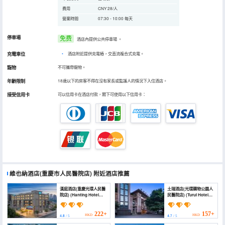
費用
CNY 28/人
營業時間
07:30 - 10:00 每天
停車場
免费
酒店內提供公共停車場
。
充電車位
•
酒店附近提供充電樁，交直流複合式充電。
寵物
不可攜帶寵物。
年齡限制
18歲以下的房客不得在沒有家長或監護人的情況下入住酒店。
接受信用卡
可以信用卡在酒店付款，閣下可使用以下信用卡：
維也納酒店(重慶市人民醫院店)
附近酒店推薦
漢庭酒店(重慶光環人民醫
土瑞酒店(光環購物公園人
院店) (Hanting Hotel
民醫院店) (Turui Hotel
(Chongqing Guanhuan
(AURA Shopping Park
People’s Hospital
People's Hospital))
Branch))
222+
157+
HKD
HKD
4.8
/ 5
4.7
/ 5