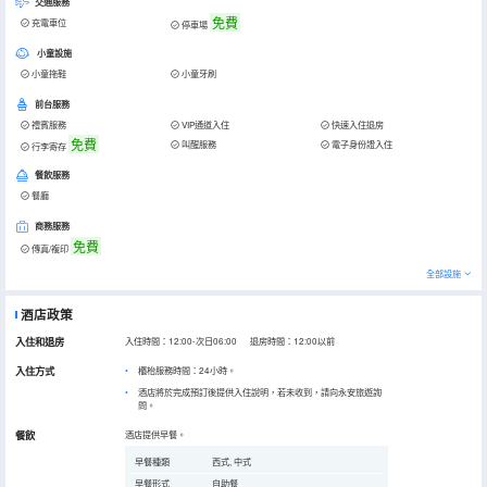
交通服務
免費
充電車位
停車場
小童設施
小童拖鞋
小童牙刷
前台服務
禮賓服務
VIP通道入住
快速入住退房
免費
叫醒服務
電子身份證入住
行李寄存
餐飲服務
餐廳
商務服務
免費
傳真/複印
全部設施
酒店政策
入住和退房
入住時間：12:00-次日06:00 退房時間：12:00以前
入住方式
櫃枱服務時間：24小時。
酒店將於完成預訂後提供入住說明，若未收到，請向永安旅遊詢
問。
餐飲
酒店提供早餐。
早餐種類
西式, 中式
早餐形式
自助餐