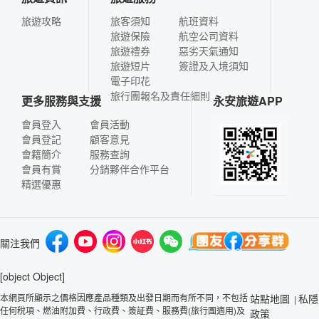
旅遊攻略
旅客須知
航班資料
旅遊保險
航空公司資料
旅遊禮券
惡劣天氣通知
旅遊短片
簽證及入境須知
電子印花
旅行團報名及責任細則
更多服務與支援
永安旅遊APP
會員登入
會員活動
會員登記
顧客意見
會籍簡介
服務查詢
會員有賞
分銷夥伴合作平台
精選優惠
關注我們
[object Object]
本網頁所顯示之價格因應產品種類及出發日期而有所不同，不包括
站點地圖
私隱
|
任何稅項、燃油附加費、行政費、簽証費、服務費(旅行團適用)及
政策