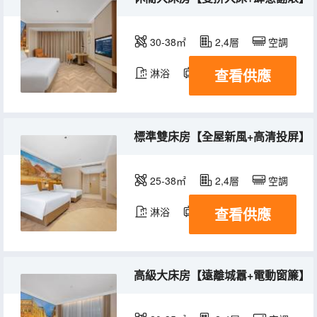
30-38㎡
2,4層
空調
查看供應
淋浴
電視機
標準雙床房【全屋新風+高清投屏】
25-38㎡
2,4層
空調
查看供應
淋浴
電視機
高級大床房【遠離城囂+電動窗簾】