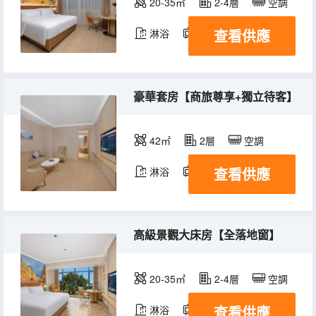
20-35㎡
2-4層
空調
查看供應
淋浴
電視機
豪華套房【商旅尊享+獨立待客】
42㎡
2層
空調
查看供應
淋浴
電視機
高級景觀大床房【全落地窗】
20-35㎡
2-4層
空調
查看供應
淋浴
電視機