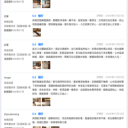
清投屏】
入住於2026年07月
5.0
極好
評價於：2026年07月23日
訪客
房間空間開闊通透，整體乾淨清爽一塵不染，居家設施一應俱全，日常居住自在愜意。依山
商務旅客
而居遠離喧囂，環境靜謐清幽，窗外風光怡人，入住安靜又舒心，出行居住省心又安逸。
高級雙床房【遠離城囂+電
動窗簾】
入住於2026年07月
5.0
極好
評價於：2026年07月20日
訪客
這次入住體驗感滿分！酒店交通便利，出行辦事省時省力，定價合理性價比很高。前台服務
家庭旅遊
耐心專業，房間乾淨寬敞，配套設施完善。多功能洗衣房解決長途出行洗衣難題，公共區域
標準雙床房【全屋新風+高
綠植、風鈴、裝飾畫很有特色，閑暇可在花園散步放鬆，整體安靜舒適，非常適合入住。
清投屏】
入住於2026年07月
5.0
極好
評價於：2026年07月20日
Yinger
強烈推薦這家酒店！衞生做得特別到位，客房整潔無異味，空間開闊不擁擠。公共區域佈置
家庭旅遊
了很多裝飾畫，滿牆綠植搭配風鈴特別治癒，休息區沙發座椅充足，沒事坐下來閑聊放鬆很
高級雙床房【遠離城囂+電
愜意。洗衣房洗衣、烘乾、熨燙設備一應俱全，自駕還有免費停車場。服務温柔貼心，地段
動窗簾】
入住於2026年07月
好找，價格實惠，住得舒心又省心。
5.0
極好
評價於：2026年07月18日
Ziyoudelvxing
房間乾淨整潔，服務很到位，洗衣房裝飾的很好看，看着很舒服非常不錯，前台服務也很不
商務旅客
錯，地理位置好，停車場停車方便
標準雙床房【全屋新風+高