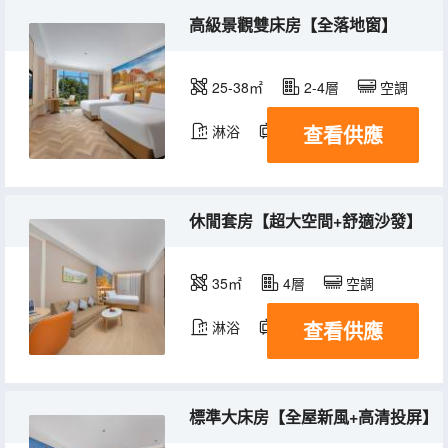
高級景觀雙床房【全落地窗】
25-38㎡
2-4層
空調
查看供應
淋浴
電視機
休閒套房【超大空間+舒適沙發】
35㎡
4層
空調
查看供應
淋浴
電視機
標準大床房【全屋新風+高清投屏】