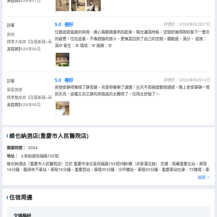
清投屏】
入住於2026年07月
5.0
極好
評價於：2026年06月27日
訪客
住進這間寬敞的房間，連心情都跟着明亮起來。陽光灑滿地板，空間舒展得剛好裝下一整天
其他
的疲憊。住在這裏，不像趕路的旅人，更像是回到了自己的空間。體驗感，滿分。 設施：
標準大床房【全屋新風+高
滿💯 衞生：💯 環境：💯 服務：💯
清投屏】
入住於2026年06月
5.0
極好
評價於：2026年06月14日
訪客
房間安靜得像按了靜音鍵，亮堂得像開了濾鏡！白天不用開燈都很通透，晚上安安靜靜一覺
家庭旅遊
到天亮，這種又亮又靜的房間真的太難得了，住得太舒服了～
標準雙床房【全屋新風+高
清投屏】
入住於2026年06月
維也納酒店(重慶市人民醫院店)
開業時間：
2024
地址：
人和街道恒福路152號
維也納酒店（重慶市人民醫院店）位於 重慶市渝北區恒福路152號2幢5樓（肖家溝北路） 交通：距離重慶北站，車程
16分鐘、龍頭寺汽車站，車程16分鐘、重慶西站，車程30分鐘、沙坪壩站，車程30分鐘、重慶東站在建、T2機場，車
程25分鐘、T3機場，車程25分鐘、悅來博覽中心，車程20分鐘。 商業配套：重慶光環購物公園，渝北區全面健身中
展開
心、體育館、音樂廳、渝北照母山森林公園等休閒、娛樂、戶外運動配套。 政務配套：重慶市兩江新區檔案館、渝北區
人民檢察院分院、渝北區人民醫院本部、渝北區兩江巴蜀中學、兩江新區政務中心20分鐘內即可到達。 景點與商旅：毗
鄰著名景區重慶園博園，車程13分鐘，歡樂谷，車程10分鐘，重慶悅來國際博覽中心，車程20分鐘。 照母山森林公
住宿周邊
園：佔地4300畝，是您跑步，休閒，鍛鍊的場所。
交通樞紐