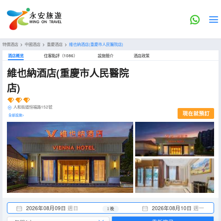
特價酒店
>
中國酒店
>
重慶酒店
>
維也納酒店(重慶市人民醫院店)
酒店概览
住客點評（1086）
設施簡介
酒店政策
維也納酒店(重慶市人民醫院
店)
人和街道恒福路152號
現在就預訂
全部設施>
2026年08月09日
週日
2026年08月10日
週一
1 晚