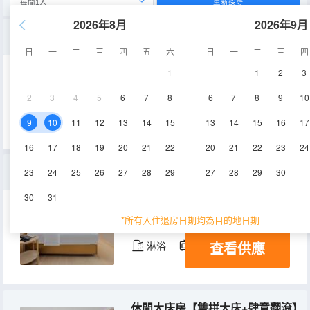
重新搜尋
2026年8月
2026年9月
高級雙床房【遠離城囂+電動窗簾】
日
一
二
三
四
五
六
日
一
二
三
四
1
1
2
3
25-38㎡
2-4層
空調
2
3
4
5
6
7
8
6
7
8
9
10
查看供應
淋浴
電視機
9
10
11
12
13
14
15
13
14
15
16
17
16
17
18
19
20
21
22
20
21
22
23
24
高級好萊塢大床房
23
24
25
26
27
28
29
27
28
29
30
30
31
30-38㎡
2,4層
空調
*所有入住退房日期均為目的地日期
查看供應
淋浴
電視機
休閒大床房【雙拼大床+肆意翻滾】