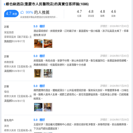
維也納酒店(重慶市人民醫院店)的真實住客評論(1086)
4.7
4.8
4.8
4.6
99%
的人推薦
4.7
/5分
位置
清潔度
服務
設施
永安旅遊評價由真實酒店住客提供的評價。
5.0
極好
評價於：2026年07月30日
訪客
酒店環境很好，房間很安靜，訂的親子房，裏面還有一個小帳篷，孩子玩真是太棒了，停車
家庭旅遊
還免費 好評
豪華家庭房【親子家庭+主
題床品】
入住於2026年07月
5.0
極好
評價於：2026年07月30日
訪客
房間寬敞，佈局合理，安靜不吵鬧，辦公休息兩不誤。衞生維護到位，各類設施使用順暢。
商務旅客
周邊商圈很近，吃飯逛街便利，出差落腳十分合適
標準大床房【全屋新風+高
清投屏】
入住於2026年07月
5.0
極好
評價於：2026年07月29日
訪客
偶然選擇的酒店，體驗感滿分！公共區域環境舒適，客房採光良好。早餐選擇多樣，口味在
情侶
線。服務人員待人友善，細節之處很用心。居住氛圍靜謐安逸，住起來省心舒服，已經推薦
標準大床房【全屋新風+高
給朋友。
清投屏】
入住於2026年07月
5.0
極好
評價於：2026年07月29日
匿名用戶
五星好評！酒店離光環購物中心很近。房間也很好乾凈整潔，床睡得舒服，前台服務熱情，
其他
下次出門遊玩還選這家！
標準大床房【全屋新風+高