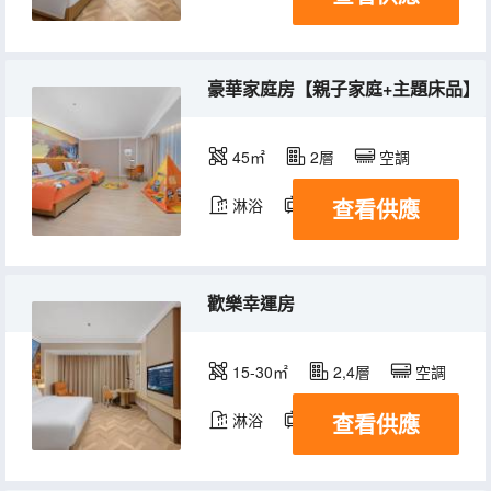
豪華家庭房【親子家庭+主題床品】
45㎡
2層
空調
查看供應
淋浴
電視機
歡樂幸運房
15-30㎡
2,4層
空調
查看供應
淋浴
電視機