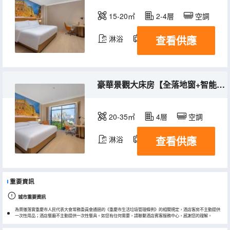
15-20㎡
2-4層
空調
查看供應
淋浴
電視機
豪華景觀大床房【全落地窗+智能客控】
20-35㎡
4層
空調
查看供應
淋浴
電視機
重要資訊
城市重要資訊
為貫徹落實重慶市人民代表大會常務委員會通過的《重慶市生活垃圾管理條例》的相關規定，酒店客房不主動提供
一次性用品；酒店餐廳不主動提供一次性餐具。如您有任何需要，請聯繫酒店賓客服務中心，感謝您的理解。