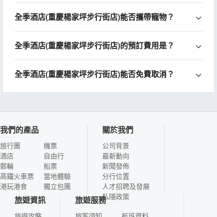
全季酒店(重慶楊家坪步行街店)能否攜帶寵物？
全季酒店(重慶楊家坪步行街店)的預訂費用是？
全季酒店(重慶楊家坪步行街店)能否免費取消？
我們的產品
關於我們
旅行團
機票
公司背景
酒店
自由行
最新動向
郵輪
船票
新聞發佈
高鐵火車票
當地體驗
分行位置
港玩港食
獨立包團
人才招聘及發展
私隱政策
旅遊資訊
旅遊服務
旅遊攻略
旅客須知
航班資料