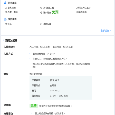
前台服務
禮賓服務
VIP通道入住
快速入住退房
免費
專職行李員
叫醒服務
行李寄存
餐飲服務
餐廳
送餐服務
全部設施
酒店政策
入住和退房
入住時間：12:00以後 退房時間：12:00以前
入住方式
櫃枱服務時間：24小時。
自助入住：使用自助入住機辦理入住。
酒店將於完成預訂後提供入住說明，若未收到，請向永安旅遊詢
問。
餐飲
酒店提供早餐。
早餐種類
西式, 中式
早餐形式
自助餐
費用
CNY 40/人
營業時間
07:00 - 10:00 每天
停車場
免费
需預約：酒店附近提供公共停車場
。
充電車位
•
酒店附近提供充電樁，交流充電。