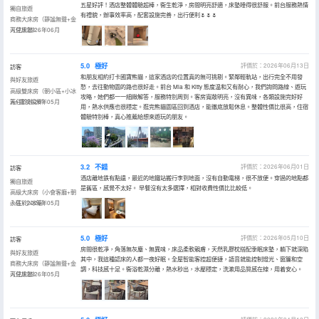
五星好評！酒店整體體驗超棒，衞生乾淨，房間明亮舒適，床墊睡得很舒服。前台服務熱情
獨自旅遊
有禮貌，辦事效率高，配套設施完善，出行便利🌷🌷🌷
商務大床房（靜謐無聲+金
可兒床墊）
入住於2026年06月
5.0
極好
評價於：2026年06月13日
訪客
和朋友相約打卡國寶熊貓，這家酒店的位置真的無可挑剔。緊鄰輕軌站，出行完全不用發
與好友旅遊
愁，去往動物園的路也很好走。前台 Mia 和 Kitty 態度温和又有耐心，我們詢問路線、遊玩
高級雙床房（朝小區+小冰
攻略，她們都一一細緻解答，服務特別周到。客房寬敞明亮，沒有異味，各類設施完好好
箱+電視投屏）
入住於2026年05月
用，熱水供應也很穩定。逛完熊貓園區回到酒店，能徹底放鬆休息。整體性價比很高，住宿
體驗特別棒，真心推薦給想來遊玩的朋友。
3.2
不錯
評價於：2026年06月01日
訪客
酒店離地鉄有點遠，最近的地鐵站搬行李到地面，沒有自動電梯，很不放便。穿過的地點都
獨自旅遊
是舊區，感覺不太好。 早餐沒有太多選擇，相對收費性價比比較低。
高級大床房（小會客廳+朝
小區+小冰箱）
入住於2026年05月
5.0
極好
評價於：2026年05月10日
訪客
房間很乾凈，角落無灰塵、無異味，床品柔軟親膚，天然乳膠枕搭配季眠床墊，躺下就深陷
與好友旅遊
其中，我這種認床的人都一夜好眠。全屋智能客控超便捷，語音就能控制燈光、窗簾和空
商務大床房（靜謐無聲+金
調，科技感十足。衞浴乾濕分離，熱水秒出，水壓穩定，洗漱用品質感在線，用着安心。
可兒床墊）
入住於2026年05月