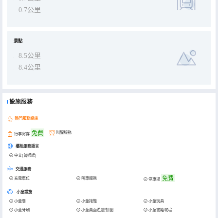
0.7公里
景點
8.5公里
8.4公里
設施服務
熱門服務設施
免費
叫醒服務
行李寄存
櫃枱服務語言
中文(普通話)
交通服務
免費
充電車位
叫車服務
停車場
小童設施
小童餐
小童拖鞋
小童玩具
小童牙刷
小童桌面遊戲/拼圖
小童書籍/影音