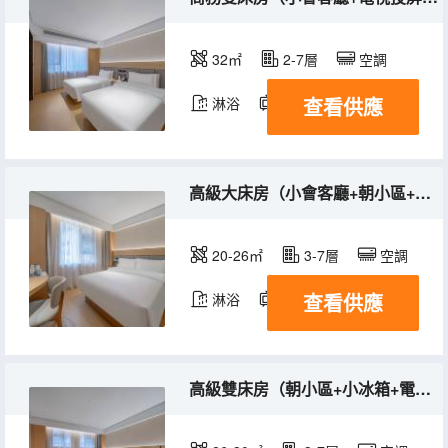
32㎡
2-7層
空調
查看供應
淋浴
電視機
冰箱
高級大床房（小會客廳+朝小區+小冰箱）
20-26㎡
3-7層
空調
查看供應
淋浴
電視機
冰箱
高級雙床房（朝小區+小冰箱+電視投屏）