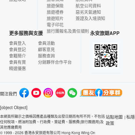
旅遊保險
航空公司資料
旅遊禮券
惡劣天氣通知
旅遊短片
簽證及入境須知
電子印花
旅行團報名及責任細則
更多服務與支援
永安旅遊APP
會員登入
會員活動
會員登記
顧客意見
會籍簡介
服務查詢
會員有賞
分銷夥伴合作平台
精選優惠
關注我們
[object Object]
本網頁所顯示之價格因應產品種類及出發日期而有所不同，不包括
站點地圖
私隱
|
任何稅項、燃油附加費、行政費、簽証費、服務費(旅行團適用)及
政策
其他應繳費用
© 1999 - 2026 香港永安旅遊有限公司 Hong Kong Wing On