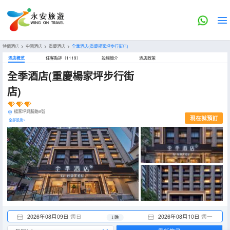
特價酒店
>
中國酒店
>
重慶酒店
>
全季酒店(重慶楊家坪步行街店)
酒店概览
住客點評（1119）
設施簡介
酒店政策
全季酒店(重慶楊家坪步行街
店)
楊家坪興勝路8號
現在就預訂
全部設施>
2026年08月09日
週日
2026年08月10日
週一
1 晚