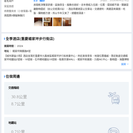
5.0
極好
評價於：2026年04月18日
匿名用戶
房間乾淨整潔舒適，設施齊全，服務也很好。去年曾經入住過，位置、環境都不錯，關鍵是
家庭旅遊
離動物園近（坐公交衹需2站），酒店旁邊就是公交車站，交通便利，周邊是商業圈，吃
商務雙床房（小會客廳+電
飯、購物都方便，所以今年又來了，總體很滿意！
視投屏+靜謐無聲）
入住於2026年04月
全季酒店(重慶楊家坪步行街店)
開業時間：
2024
地址：
楊家坪興勝路8號
【城市靜謐小院】酒店坐落於重慶市九龍坡區楊家坪步行街商業中心，附近美食眾多，地理位置優越，靠近軌道交通楊
家坪地鐵站2號線、18號線，石坪橋地鐵站18號線，毗鄰京東MALL、楊家坪商業圈、力揚AIC中心、動物園、海疆博物
館、塗鴉一條街、奧體中心等，酒店周邊便民服務、吃喝玩樂等配套設施完善，交通便利，美食眾多，乘坐2號線輕軌
展開
可享李子壩穿樓，直達解放碑商圈，打卡洪崖洞、兩江遊、長江索道等，乘坐地鐵18號線可打卡四川美術學院、塗鴉一
條街、交通茶館等，酒店門口的公交車可直達重慶西站 (441路)、重慶北站(421路)。酒店環境寧靜愜意，房間明亮通
透，酒店秉承着儒家文化五常"仁、義、禮、智、信"和五德"温、良、恭、儉、讓"的思想，以詩和茶為伴，將待客之道融
住宿周邊
入人文生活態度，硬件服務配置有健身房、洗衣房、前廳書吧、自助早餐服務等服務，讓更多的人因全季而成就美好生
活! 全季酒店成立於2010年，隸屬華住集團，中國領先的中檔酒店品牌。目前已覆蓋中國31個省級行政區，開業已超過
1500家。從東方智慧中汲取人文精神，從當代生活中提煉價值內涵，全季通過親朋服務創造優質體驗，在東方土地上，
讓更多人感受東方的自然得體。
交通樞紐
30.8公里
8.7公里
地鐵站
0.7公里