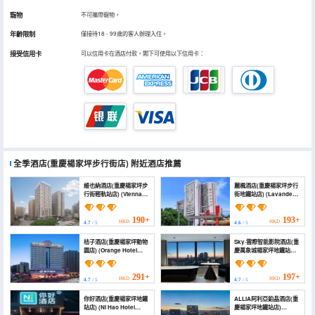
寵物
不可攜帶寵物。
年齡限制
僅接待18 - 99歲的客人辦理入住。
接受信用卡
可以信用卡在酒店付款，閣下可使用以下信用卡：
全季酒店(重慶楊家坪步行街店)
附近酒店推薦
維也納酒店(重慶楊家坪步
麗楓酒店(重慶楊家坪步行
行街輕軌站店) (Vienna
街地鐵站店) (Lavande
Hotel (Chongqing
Hotel (Chongqing
Yangjiaping Pedestrian
Yangjiaping Pedestrian
Street Light Rail
Street Metro Station))
190+
193+
HKD
HKD
4.7
/ 5
4.6
/ 5
Station))
桔子酒店(重慶楊家坪動物
Sky·雲際智能影院酒店(重
園店) (Orange Hotel
慶萬象城楊家坪地鐵站店)
(Yangjiaping Zoo
(Sky Cloud Smart
Branch, Chongqing))
Cinema Hotel
(Chongqing Wanda
291+
197+
HKD
HKD
4.7
/ 5
4.7
/ 5
Plaza Branch))
你好酒店(重慶楊家坪地鐵
ALLIA阿利亞鉑晶酒店(重
站店) (Ni Hao Hotel
慶楊家坪地鐵站店)