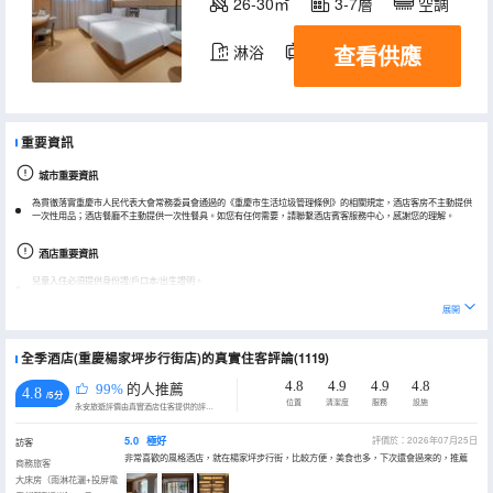
26-30㎡
3-7層
空調
查看供應
淋浴
電視機
冰箱
重要資訊
城市重要資訊
為貫徹落實重慶市人民代表大會常務委員會通過的《重慶市生活垃圾管理條例》的相關規定，酒店客房不主動提供
一次性用品；酒店餐廳不主動提供一次性餐具。如您有任何需要，請聯繫酒店賓客服務中心，感謝您的理解。
酒店重要資訊
兒童入住必須提供身份證/戶口本/出生證明。
展開
全季酒店(重慶楊家坪步行街店)的真實住客評論(1119)
4.8
4.9
4.9
4.8
99%
的人推薦
4.8
/5分
位置
清潔度
服務
設施
永安旅遊評價由真實酒店住客提供的評價。
5.0
極好
評價於：2026年07月25日
訪客
非常喜歡的風格酒店，就在楊家坪步行街，比較方便，美食也多，下次還會過來的，推薦
商務旅客
大床房（雨淋花灑+投屏電