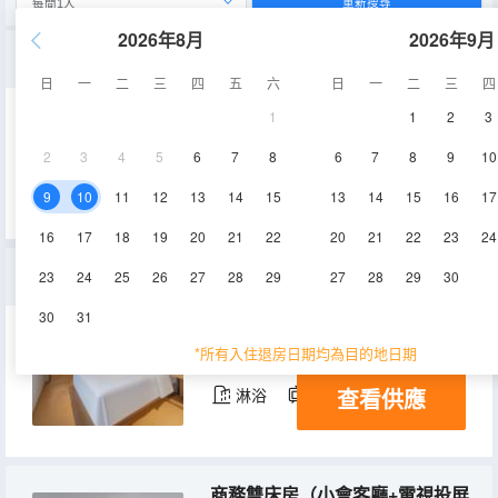
重新搜尋
2026年8月
2026年9月
商務大床房（靜謐無聲+金可兒床墊）
日
一
二
三
四
五
六
日
一
二
三
四
1
1
2
3
23-28㎡
2-7層
空調
2
3
4
5
6
7
8
6
7
8
9
10
查看供應
淋浴
電視機
冰箱
9
10
11
12
13
14
15
13
14
15
16
17
16
17
18
19
20
21
22
20
21
22
23
24
大床房（雨淋花灑+投屏電視+舒適採光）
23
24
25
26
27
28
29
27
28
29
30
30
31
23㎡
2-6層
空調
*所有入住退房日期均為目的地日期
查看供應
淋浴
電視機
冰箱
商務雙床房（小會客廳+電視投屏+靜謐無聲）