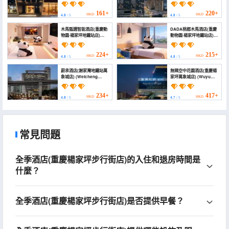
(Chongqing Yangjiaping
(ALLIA Platinum Crystal
Subway Station))
Hotel (Chongqing
Yangjiaping Metro
161+
220+
HKD
HKD
4.8
/ 5
4.8
/ 5
Station Branch))
木馬甄選智能酒店(重慶動
DADA桃都木馬酒店(重慶
物園·楊家坪地鐵站店)
動物園·楊家坪地鐵站店)
(Muma Select Smart
(DADA Taodu Trojan
Hotel (Yangjiaping
Horse Hotel
Metro & Chongqing
(Chongqing Zoo ·
224+
215+
HKD
HKD
4.8
/ 5
4.8
/ 5
Zoo))
Yangjiaping Metro
Station Branch))
蔚承酒店(謝家灣地鐵站萬
無隅空中花園酒店(重慶楊
象城店) (Weicheng
家坪萬象城店) (Wuyu
Hotel (Xiejiawan Metro
Sky Garden Hotel
Station Vientiane City
(Yangjiaping,MixC
Branch))
Branch,Chongqing))
234+
417+
HKD
HKD
4.8
/ 5
4.7
/ 5
常見問題
全季酒店(重慶楊家坪步行街店)的入住和退房時間是
什麼？
全季酒店(重慶楊家坪步行街店)是否提供早餐？