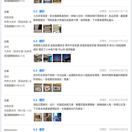
視+舒適採光）
入住於2026年07月
5.0
極好
評價於：2026年07月17日
訪客
入住非常滿意，前台服務態度很好，辦理入住快，阿姨房間打掃很乾凈，床品舒適。離重慶
商務旅客
動物園很近，帶娃娃看大熊貓住這裏很方便，值得推薦，下次還會選擇這裏👍
商務大床房（靜謐無聲+金
可兒床墊）
入住於2026年07月
5.0
極好
評價於：2026年07月10日
訪客
房間很大很乾凈 設施設備齊全 鬧市中很安靜 房間床墊很舒服 環境很乾凈 前台小姐姐服務
其他
很好 還送了小木梳不錯 可以的 值得推薦
大床房（雨淋花灑+投屏電
視+舒適採光）
入住於2026年07月
5.0
極好
評價於：2026年06月27日
訪客
這次的全季很不錯第一次住這裏，這裏麪的前台小姐姐很有禮貌，客房阿姨和餐廳阿姨都很
情侶
好很貼心，很喜歡這個酒店，推薦！
商務大床房（靜謐無聲+金
可兒床墊）
入住於2026年06月
5.0
極好
評價於：2026年06月20日
訪客
酒店位置便利，出行、吃飯逛街都方便，整體氛圍安靜雅緻，服務細緻入微，性價比拉滿，
商務旅客
下次來本地還會選擇這家，也推薦給出行的朋友！
高級雙床房（朝小區+小冰
箱+電視投屏）
入住於2026年06月
5.0
極好
評價於：2026年06月20日
Zhoulunlun