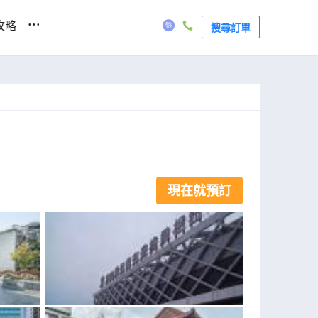
...
攻略
搜尋訂單
現在就預訂