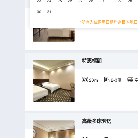
機麻套房
23
24
25
26
27
28
29
27
28
30
31
40-75㎡
2-4層
*所有入住退房日期均為目的地日
特惠標間
23㎡
2-3層
高級多床套房