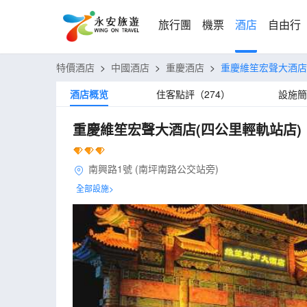
旅行團
機票
酒店
自由行
特價酒店
>
中國酒店
>
重慶酒店
>
重慶維笙宏聲大酒店
酒店概览
住客點評（274）
設施簡
重慶維笙宏聲大酒店(四公里輕軌站店)
南興路1號 (南坪南路公交站旁)
全部設施>