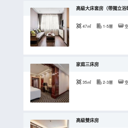
高級大床套房（帶獨立浴
47㎡
1-5層
家庭三床房
35㎡
2-3層
高級雙床房