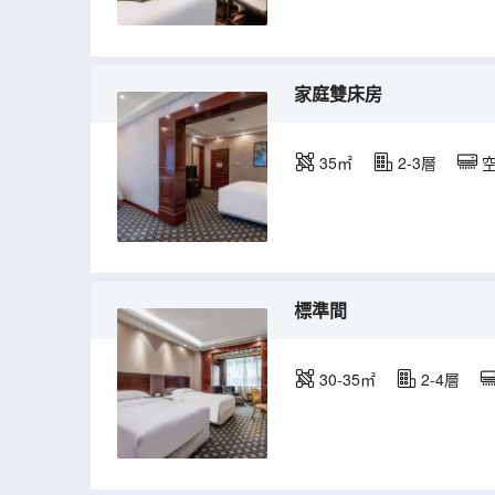
家庭雙床房
35㎡
2-3層
標準間
30-35㎡
2-4層