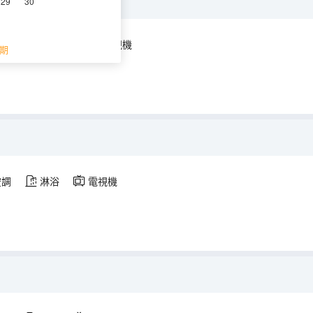
29
30
空調
淋浴
電視機
期
空調
淋浴
電視機