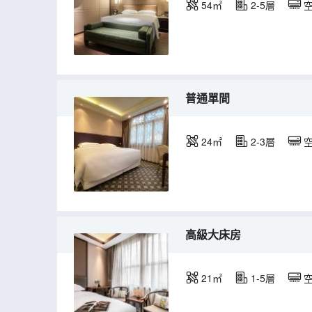
54㎡
2-5層
普通單間
24㎡
2-3層
高級大床房
21㎡
1-5層