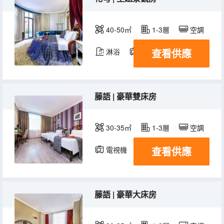
40-50㎡
1-3層
空調
查看供應
淋浴
電視機
冰箱
藤語 | 豪華雙床房
30-35㎡
1-3層
空調
查看供應
電視機
冰箱
藤語 | 豪華大床房