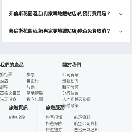
弗倫斯花園酒店(冉家壩地鐵站店)的預訂費用是？
弗倫斯花園酒店(冉家壩地鐵站店)能否免費取消？
我們的產品
關於我們
旅行團
機票
公司背景
酒店
自由行
最新動向
郵輪
船票
新聞發佈
高鐵火車票
當地體驗
分行位置
港玩港食
獨立包團
人才招聘及發展
私隱政策
旅遊資訊
旅遊服務
旅遊攻略
旅客須知
航班資料
旅遊保險
航空公司資料
旅遊禮券
惡劣天氣通知