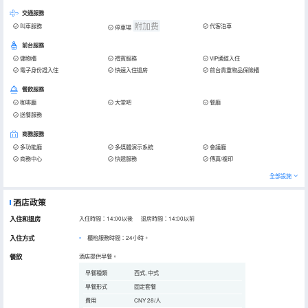
交通服務
附加费
叫車服務
代客泊車
停車場
前台服務
儲物櫃
禮賓服務
VIP通道入住
電子身份證入住
快速入住退房
前台貴重物品保險櫃
餐飲服務
咖啡廳
大堂吧
餐廳
送餐服務
商務服務
多功能廳
多媒體演示系統
會議廳
商務中心
快遞服務
傳真/複印
全部設施
酒店政策
入住和退房
入住時間：14:00以後 退房時間：14:00以前
入住方式
櫃枱服務時間：24小時。
餐飲
酒店提供早餐。
早餐種類
西式, 中式
早餐形式
固定套餐
費用
CNY 28/人