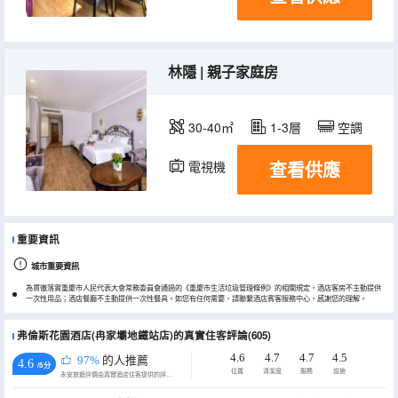
林隱 | 親子家庭房
30-40㎡
1-3層
空調
查看供應
電視機
重要資訊
城市重要資訊
為貫徹落實重慶市人民代表大會常務委員會通過的《重慶市生活垃圾管理條例》的相關規定，酒店客房不主動提供
一次性用品；酒店餐廳不主動提供一次性餐具。如您有任何需要，請聯繫酒店賓客服務中心，感謝您的理解。
弗倫斯花園酒店(冉家壩地鐵站店)的真實住客評論(605)
4.6
4.7
4.7
4.5
97%
的人推薦
4.6
/5分
位置
清潔度
服務
設施
永安旅遊評價由真實酒店住客提供的評價。