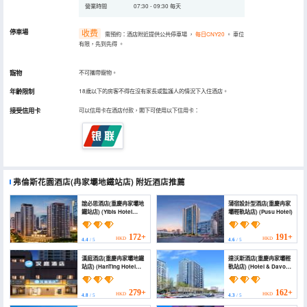
營業時間
07:30 - 09:30 每天
停車場
收费
需預約：酒店附近提供公共停車場
，
每日CNY20
。
車位
有限，先到先得
。
寵物
不可攜帶寵物。
年齡限制
18歲以下的房客不得在沒有家長或監護人的情況下入住酒店。
接受信用卡
可以信用卡在酒店付款，閣下可使用以下信用卡：
弗倫斯花園酒店(冉家壩地鐵站店)
附近酒店推薦
誼必思酒店(重慶冉家壩地
蒲宿設計型酒店(重慶冉家
鐵站店) (Yibis Hotel
壩輕軌站店) (Pusu Hotel)
(Chongqing Ranjiaba
Subway Station))
172+
191+
HKD
HKD
4.4
/ 5
4.6
/ 5
漢庭酒店(重慶冉家壩地鐵
達沃斯酒店(重慶冉家壩輕
站店) (HanTing Hotel
軌站店) (Hotel & Davos
(Chongqing Ranjiaba
(Chongqing Ranjiaba
Subway Station))
Light Rail Station))
279+
162+
HKD
HKD
4.8
/ 5
4.3
/ 5