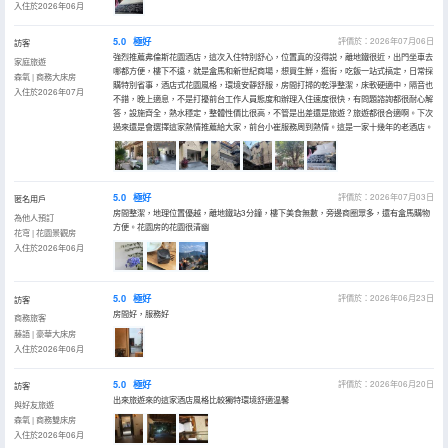
入住於2026年06月
5.0
極好
評價於：2026年07月06日
訪客
強烈推薦弗倫斯花園酒店，這次入住特別舒心，位置真的沒得説，離地鐵很近，出門坐車去
家庭旅遊
哪都方便，樓下不遠，就是盒馬和新世紀商場，想買生鮮，逛街，吃飯一站式搞定，日常採
森氧 | 商務大床房
購特別省事，酒店式花園風格，環境安靜舒服，房間打掃的乾淨整潔，床軟硬適中，隔音也
入住於2026年07月
不錯，晚上適息，不是打擾前台工作人員態度和辦理入住速度很快，有問題諮詢都很耐心解
答，設施齊全，熱水穩定，整體性價比很高，不管是出差還是旅遊？旅遊都很合適啊。下次
過來還是會選擇這家熱情推薦給大家，前台小崔服務周到熱情。這是一家十幾年的老酒店。
5.0
極好
評價於：2026年07月03日
匿名用戶
房間整潔，地理位置優越，離地鐵站3分鐘，樓下美食無數，旁邊商圈眾多，還有盒馬購物
為他人預訂
方便。花園房的花園很清幽
花穹 | 花園景觀房
入住於2026年06月
5.0
極好
評價於：2026年06月23日
訪客
房間好，服務好
商務旅客
藤語 | 豪華大床房
入住於2026年06月
5.0
極好
評價於：2026年06月20日
訪客
出來旅遊來的這家酒店風格比較獨特環境舒適温馨
與好友旅遊
森氧 | 商務雙床房
入住於2026年06月