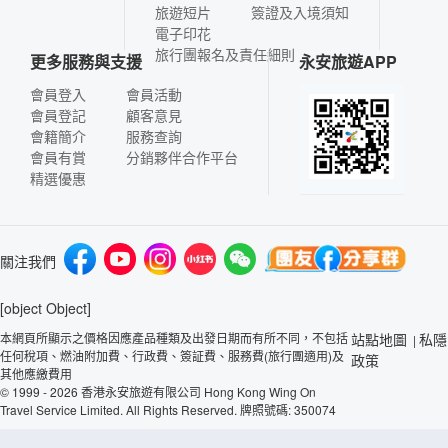
旅遊短片
簽證及入境須知
電子印花
旅行團報名及責任細則
更多服務與支援
永安旅遊APP
會員登入
會員活動
會員登記
顧客意見
會籍簡介
服務查詢
會員有賞
分銷夥伴合作平台
精選優惠
關注我們
[object Object]
本網頁所顯示之價格因應產品種類及出發日期而有所不同，不包括
站點地圖
私隱
|
任何稅項、燃油附加費、行政費、簽証費、服務費(旅行團適用)及
政策
其他應繳費用
© 1999 - 2026 香港永安旅遊有限公司 Hong Kong Wing On
Travel Service Limited. All Rights Reserved. 牌照號碼: 350074