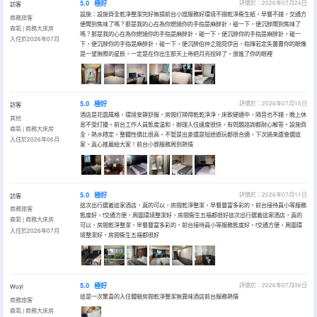
5.0
極好
評價於：2026年07月24日
訪客
設施：設施齊全乾凈整潔完好無損前台小燈服務好環境不錯乾淨衞生紙，早餐不錯，交通方
商務旅客
便聞到焦味了嗎？那是我的心在為你燃燒你的手指是麻醉針，碰一下，便沉醉聞到焦味了
森氧 | 商務大床房
嗎？那是我的心在為你燃燒你的手指是麻醉針，碰一下，便沉醉你的手指是麻醉針，碰一
入住於2026年07月
下，便沉醉你的手指是麻醉針，碰一下，便沉醉伯仲之間見伊呂，指揮若定失蕭曹你的眼像
是一望無際的星辰，一定是在你出生那天上帝把月亮捏碎了，放進了你的眼裡
5.0
極好
評價於：2026年07月15日
訪客
酒店是花園風格，環境安靜舒服，房間打掃得乾乾淨淨，床軟硬適中，隔音也不錯，晚上休
其他
息不受打擾。前台工作人員態度温和，辦理入住速度很快，有問題諮詢都耐心解答。設施齊
森氧 | 商務大床房
全，熱水穩定，整體性價比很高。不管是出差還是短途遊玩都很合適，下次過來還會選這
入住於2026年06月
家，真心推薦給大家！前台小鄧服務周到熱情
5.0
極好
評價於：2026年07月11日
訪客
這次出行選着這家酒店，真的可以，房間乾淨整潔，早餐豐富多彩的，前台接待員小等服務
商務旅客
態度好，f交通方便，周圍環境整潔好，房間衞生五福都很好這次出行選着這家酒店，真的
森氧 | 商務大床房
可以，房間乾淨整潔，早餐豐富多彩的，前台接待員小等服務態度好，f交通方便，周圍環
入住於2026年07月
境整潔好，房間衞生五福都很好
5.0
極好
評價於：2026年07月06日
Wuyi
這是一次驚喜的入住體驗房間乾淨整潔無異味酒店前台服務熱情
商務旅客
森氧 | 商務大床房