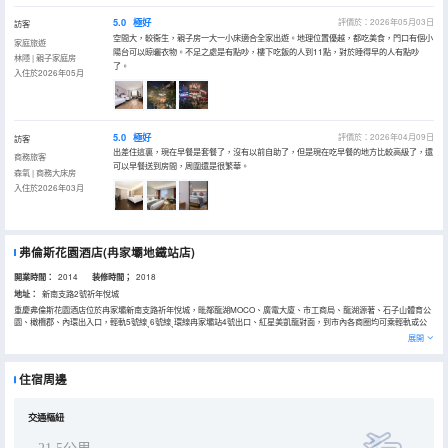
5.0
極好
評價於：2026年05月03日
訪客
空間大，較衞生，親子房一大一小床適合全家出遊。地理位置優越，都吃美食，門口有個小
家庭旅遊
陽台可以晾曬衣物。不足之處是有點吵，樓下吃飯的人到11點，對於睡得早的人有點吵
林隱 | 親子家庭房
了。
入住於2026年05月
5.0
極好
評價於：2026年04月09日
訪客
出差住這裏，現在早餐是套餐了，沒有以前自助了，但是現在吃早餐的地方比較高級了，還
商務旅客
可以早餐送到房間，周圍還是很繁華。
森氧 | 商務大床房
入住於2026年03月
弗倫斯花園酒店(冉家壩地鐵站店)
開業時間：
2014
装修時間；
2018
地址：
新南支路2號祈年悅城
重慶弗倫斯花園酒店位於冉家壩新南支路祈年悅城，毗鄰龍湖MOCO、廣電大廈、市工商局、龍湖源著、石子山體育公
園、橄欖郡、內環出入口，輕軌5號線ˎ6號線ˎ環線冉家壩站4號出口、紅星美凱龍對面，到市內各商圈均可乘輕軌或公
交出行，到重慶觀音橋商圈約10分鐘車程，到解放碑洪崖洞約30分鐘車程，到北站北廣場和南廣場約20分鐘車程，到
展開
磁器口古鎮約18分鐘車程，到南山一棵樹風景區約30分鐘車程，到朝天門廣場約30分鐘車程，到渣滓洞白公館約30分
鐘車程，周邊遊有武隆天生三橋ˎ仙女山國家森林公園ˎ大足石刻ˎ長江三峽。
重慶弗倫斯花園酒店獨具匠心的歐式典雅設計，500平的花園面積。FRIENDS GARDEN HOTEL店如其名，讓每一位入
住宿周邊
住客人有賓至如歸的感受，獨具一格的喜悅，依依不捨的留戀。
酒店擁有舒適整潔的客房，和一個可以容納80人的多功能會議廳及會議配套的自助餐和套餐。酒店客房為全實木環保傢
俱、環保牆布、TOTO潔具、佳夢星級酒店專用床墊、大屏電視、200M光纖接入，獨立WiFi覆蓋，信號穩定。
交通樞紐