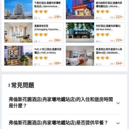
千樹花酒店(重慶冉家壩輕
維也納智好酒店(重慶冉家
軌站店) (Qianshuhua
壩地鐵站店) (Vienna
Hotel)
Classic Hotel
(Chongqing Ranjiaba
Subway Station))
239+
222+
HKD
HKD
4.7
/ 5
4.7
/ 5
重慶源舍民宿
你好酒店(重慶冉家壩店)
(Chongqing Yuanshe
(Ni Hao Hotel
Homestay)
(Chongqing Ranjiaba))
206+
219+
HKD
HKD
4.8
/ 5
4.6
/ 5
YUE JI 悅己酒店(重慶冉家
希漫酒店(軟件產業中心財
壩店) (YUE JI Hotel)
富Mall店) (SEAMAN
HOTEL)
169+
164+
HKD
HKD
4.7
/ 5
4.7
/ 5
常見問題
弗倫斯花園酒店(冉家壩地鐵站店)的入住和退房時間
是什麼？
弗倫斯花園酒店(冉家壩地鐵站店)是否提供早餐？