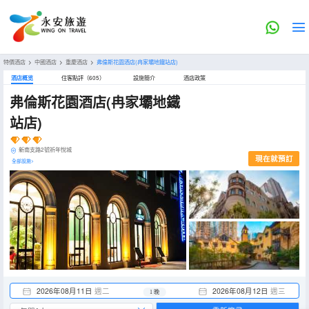
特價酒店
>
中國酒店
>
重慶酒店
>
弗倫斯花園酒店(冉家壩地鐵站店)
酒店概览
住客點評（605）
設施簡介
酒店政策
弗倫斯花園酒店(冉家壩地鐵
站店)
新南支路2號祈年悅城
現在就預訂
全部設施>
2026年08月11日
週二
2026年08月12日
週三
1 晚