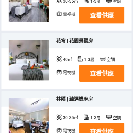
30-35㎡
1-3層
空調
查看供應
電視機
冰箱
花穹 | 花園景觀房
40㎡
1-3層
空調
查看供應
電視機
冰箱
林隱 | 臻選機麻房
30-35㎡
1-3層
空調
查看供應
電視機
冰箱