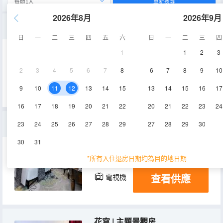
重新搜尋
2026年8月
2026年9月
森氧 | 商務雙床房
日
一
二
三
四
五
六
日
一
二
三
四
1
1
2
3
25-30㎡
1-3層
空調
2
3
4
5
6
7
8
6
7
8
9
10
查看供應
電視機
9
10
11
12
13
14
15
13
14
15
16
17
16
17
18
19
20
21
22
20
21
22
23
24
森氧 | 商務大床房
23
24
25
26
27
28
29
27
28
29
30
30
31
25-30㎡
1-3層
空調
*所有入住退房日期均為目的地日期
查看供應
電視機
花穹 | 主題景觀房