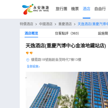
旅行團
機票
酒店
自由行
特價酒店
>
中國酒店
>
重慶酒店
>
天逸酒店(重慶汽博
酒店概览
住客點評（363）
設施簡
天逸酒店(重慶汽博中心金渝地鐵站店)
棲霞路18號融創金茂時代7棟13樓
全部設施>