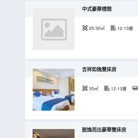
中式豪華標間
25-30㎡
12-13層
吉祥如逸雙床房
35㎡
12-13層
脱逸而出豪華雙床房