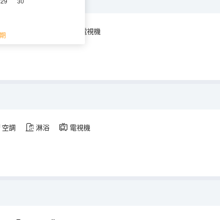
29
30
空調
淋浴
電視機
期
空調
淋浴
電視機