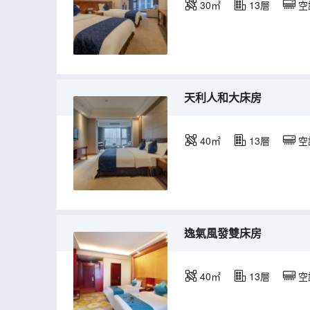
30㎡
13層
空
天利人和大床房
40㎡
13層
空
逸氣風發雙床房
40㎡
13層
空