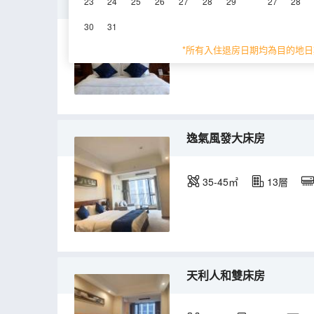
精選大床房
23
24
25
26
27
28
29
27
28
30
31
40-45㎡
11-13層
*所有入住退房日期均為目的地日
逸氣風發大床房
35-45㎡
13層
天利人和雙床房