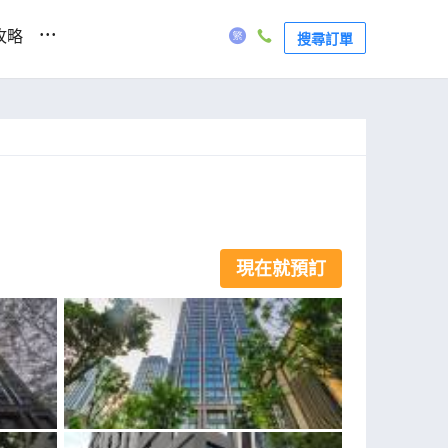
...
攻略
搜尋訂單
現在就預訂