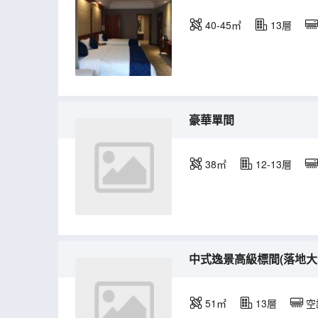
40-45㎡
13層
豪華單間
38㎡
12-13層
中式逸景高級標間(落地大
51㎡
13層
空