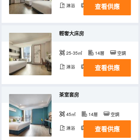
查看供應
淋浴
電視機
輕奢大床房
25-35㎡
14層
空調
查看供應
淋浴
電視機
茶室套房
45㎡
14層
空調
查看供應
淋浴
電視機