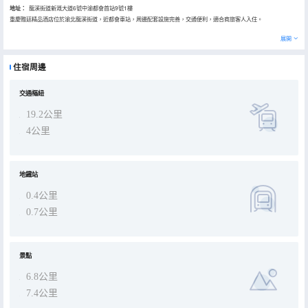
地址：
龍溪街道新溉大道6號中渝都會首站9號1樓
重慶雅廷精品酒店位於渝北龍溪街道，近都會車站，周邊配套設施完善，交通便利，適合商旅客人入住。
展開
住宿周邊
交通樞紐
19.2公里
4公里
地鐵站
0.4公里
0.7公里
景點
6.8公里
7.4公里