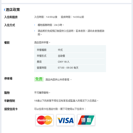
酒店政策
入住和退房
入住時間：14:00以後 退房時間：14:00以前
入住方式
櫃枱服務時間：24小時。
酒店將於完成預訂後提供入住說明，若未收到，請向永安旅遊詢
問。
餐飲
酒店提供早餐。
早餐種類
中式
早餐形式
自助餐
費用
CNY 18/人
營業時間
07:00 - 09:30 每天
停車場
免费
酒店內提供公共停車場
。
寵物
不可攜帶寵物。
年齡限制
18歲以下的房客不得在沒有家長或監護人的情況下入住酒店。
接受信用卡
可以信用卡在酒店付款，閣下可使用以下信用卡：