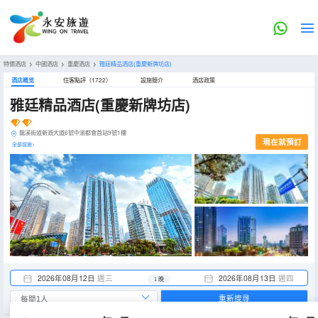
特價酒店
>
中國酒店
>
重慶酒店
>
雅廷精品酒店(重慶新牌坊店)
酒店概览
住客點評（1722）
設施簡介
酒店政策
雅廷精品酒店(重慶新牌坊店)
龍溪街道新溉大道6號中渝都會首站9號1樓
現在就預訂
全部設施>
2026年08月12日
週三
2026年08月13日
週四
1 晚
重新搜尋