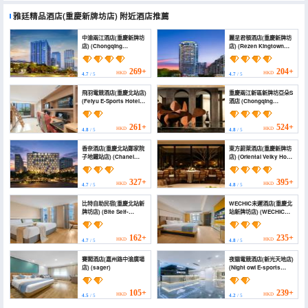
雅廷精品酒店(重慶新牌坊店)
附近酒店推薦
中渝兩江酒店(重慶新牌坊
麗呈君頓酒店(重慶新牌坊
店) (Chongqing
店) (Rezen Kingtown
Zhongyu Liangjiang
Hotel (Chongqing
Hotel (Chongqing
Xinpaifang))
Xinpaifang Fortune
269+
204+
HKD
HKD
4.7
/ 5
4.7
/ 5
Center Branch))
飛羽電競酒店(重慶北站店)
重慶兩江新區新牌坊亞朵S
(Feiyu E-Sports Hotel
酒店 (Chongqing
(Chongqing North
Liangjiang New Area
Railway Station))
Xinpaifang Atour S
Hotel)
261+
524+
HKD
HKD
4.8
/ 5
4.8
/ 5
香奈酒店(重慶北站鄭家院
東方蔚萊酒店(重慶新牌坊
子地鐵站店) (Chanel
店) (Oriental Velky Hotel
Hotel)
(Chongqing Xinpaifang
Branch))
327+
395+
HKD
HKD
4.7
/ 5
4.8
/ 5
比特自助民宿(重慶北站新
WECHIC未遲酒店(重慶北
牌坊店) (Bite Self-
站新牌坊店) (WECHIC
checkin Homestay
Hotel (Chongqing North
(Chongqing North
Station · Xinpaifang))
Station Xinpaifang))
162+
235+
HKD
HKD
4.7
/ 5
4.8
/ 5
賽閣酒店(嘉州路中渝廣場
夜貓電競酒店(新光天地店)
店) (sager)
(Night owl E-sports
Hotel (Xinpaifang
turntable store))
105+
239+
HKD
HKD
4.5
/ 5
4.2
/ 5