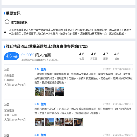
重要資訊
城市重要資訊
為貫徹落實重慶市人民代表大會常務委員會通過的《重慶市生活垃圾管理條例》的相關規定，酒店客房不主動提供
一次性用品；酒店餐廳不主動提供一次性餐具。如您有任何需要，請聯繫酒店賓客服務中心，感謝您的理解。
雅廷精品酒店(重慶新牌坊店)的真實住客評論(1722)
4.6
4.6
4.7
4.6
99%
的人推薦
4.6
/5分
位置
清潔度
服務
設施
永安旅遊評價由真實酒店住客提供的評價。
5.0
極好
評價於：2026年08月07日
訪客
一趟愉快旅程離不開舒適的住宿，這家酒店完美滿足需求。環境整潔雅緻，房間打掃乾淨，
商務旅客
所有設備調試到位，使用起來十分順手。服務人員友善貼心，交通便利，能夠很好緩解旅途
行政標間
勞累，已經推薦給身邊朋友。
入住於2026年08月
5.0
極好
評價於：2026年07月29日
訪客
超出預期的一次入住，必須五星。酒店整體氛圍雅緻安靜，衞生細節到位，24 小時熱水穩
家庭旅遊
定。工作人員有求必應，待人真誠，已經推薦給同行的朋友。
豪華三人間
入住於2026年07月
5.0
極好
評價於：2026年07月23日
訪客