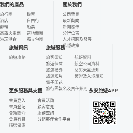
我們的產品
關於我們
旅行團
機票
公司背景
酒店
自由行
最新動向
郵輪
船票
新聞發佈
高鐵火車票
當地體驗
分行位置
港玩港食
獨立包團
人才招聘及發展
私隱政策
旅遊資訊
旅遊服務
旅遊攻略
旅客須知
航班資料
旅遊保險
航空公司資料
旅遊禮券
惡劣天氣通知
旅遊短片
簽證及入境須知
電子印花
旅行團報名及責任細則
更多服務與支援
永安旅遊APP
會員登入
會員活動
會員登記
顧客意見
會籍簡介
服務查詢
會員有賞
分銷夥伴合作平台
精選優惠