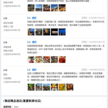
情周到，待人有禮貌，流程辦理簡潔不拖沓，貼心的服務讓旅途格外温暖。
高級大床房
入住於2026年07月
5.0
極好
評價於：2026年07月04日
訪客
地理位置得天獨厚，交通四通八達，辦事逛街都很便利。前台服務周到貼心，有需求均可及
與好友旅遊
時處理。房間通風乾爽、衞生乾淨，靜謐的環境，極大緩解了出差旅途疲憊。
豪華三人間
入住於2026年07月
5.0
極好
評價於：2026年05月31日
訪客
自駕遊客強烈推薦，酒店自帶充足停車位，進出道路通暢不擁堵。房間設施人性化十足，充
商務旅客
電插座充足，WiFi 全程不掉線。前台貼心指引停車區域，服務細緻入微，房間安靜舒適，
高級大床房
性價比超高。
入住於2026年05月
5.0
極好
評價於：2026年05月22日
訪客
出差入住體驗很不錯，酒店位置出行便捷，通勤辦事都省心。房間乾淨規整，床品舒適度
情侶
高，夜間安靜不嘈雜，能好好休整休息。前台服務幹練熱情，辦理手續效率快，配套設施齊
行政標間
全，整體性價比出眾，很適合商務出行。
入住於2026年05月
雅廷精品酒店(重慶新牌坊店)
開業時間：
2021