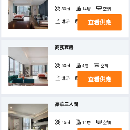
50㎡
14層
空調
查看供應
淋浴
電視機
商務套房
50㎡
4層
空調
查看供應
淋浴
電視機
豪華三人間
45㎡
14層
空調