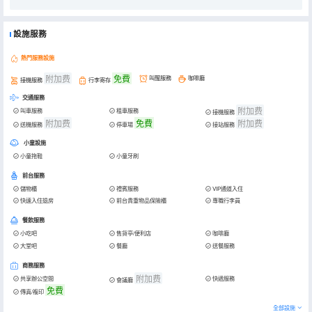
設施服務
熱門服務設施
附加费
免費
叫醒服務
咖啡廳
接機服務
行李寄存
交通服務
附加费
叫車服務
租車服務
接機服務
附加费
免費
附加费
送機服務
停車場
接站服務
小童設施
小童拖鞋
小童牙刷
前台服務
儲物櫃
禮賓服務
VIP通道入住
快速入住退房
前台貴重物品保險櫃
專職行李員
餐飲服務
小吃吧
售貨亭/便利店
咖啡廳
大堂吧
餐廳
送餐服務
商務服務
附加费
共享辦公空間
快遞服務
會議廳
免費
傳真/複印
全部設施