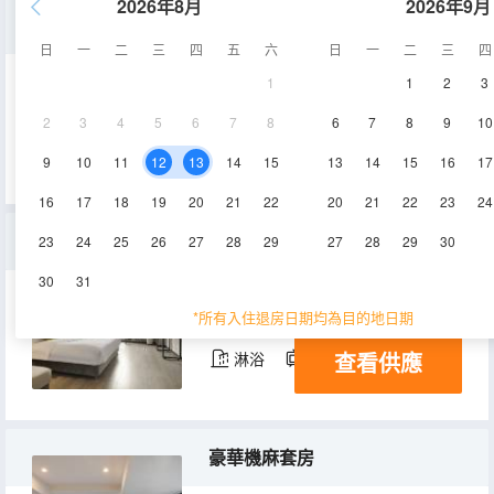
2026年8月
2026年9月
行政標間
日
一
二
三
四
五
六
日
一
二
三
四
1
1
2
3
35㎡
14層
空調
2
3
4
5
6
7
8
6
7
8
9
10
查看供應
淋浴
電視機
9
10
11
12
13
14
15
13
14
15
16
17
16
17
18
19
20
21
22
20
21
22
23
24
高級大床房
23
24
25
26
27
28
29
27
28
29
30
30
31
25-35㎡
14層
空調
*所有入住退房日期均為目的地日期
查看供應
淋浴
電視機
豪華機麻套房