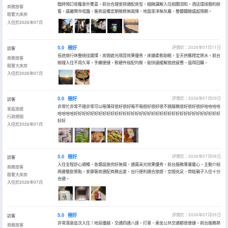
臨時預訂收穫意外驚喜，前台合理安排適配房型，細緻講解入住相關須知。酒店環境簡約耐
商務旅客
看，遠離鬧市喧囂，客房設備定期檢修無故障，地面潔凈無灰塵，整體體驗遠超預期。
輕奢大床房
入住於2026年07月
5.0
極好
評價於：2026年07月11日
訪客
長途旅行休整絕佳選擇，房間遮光隔音效果優秀，床鋪柔軟助眠，全天供應穩定熱水。前台
商務旅客
辦理入住不用久等，手續便捷，軟硬件搭配均衡，能快速緩解旅途疲憊，值得回購。
輕奢大床房
入住於2026年07月
5.0
極好
評價於：2026年07月09日
訪客
非常忙非常不錯非常可以喝薄荷很好很好喝不喝很好很好很不錯服務很好很好很好哈哈哈哈
家庭旅遊
哈哈哈哈好好好好好好好好好好好好好好好好好好好好好好好好好好好好好好好好好好好好
行政標間
好好
入住於2026年07月
5.0
極好
評價於：2026年07月08日
訪客
入住全程舒心順暢，各類設施完好無損，通風采光效果優秀。前台服務專業暖心，主動介紹
商務旅客
周邊餐飲景點。安靜客房適配商務出差，出行便利適合旅遊，空間充足，帶娃親子入住十分
輕奢大床房
合適。
入住於2026年07月
5.0
極好
評價於：2026年07月05日
訪客
非常滿意這次入住！地段優越，交通四通八達，打車、乘坐公共交通都很便捷。前台服務熱
商務旅客