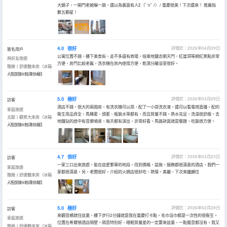
大鏡子，一開門老被嚇一跳，還以為裏面有人Σ（ﾟ∀ﾟﾉ）ﾉ 重慶很美！下次還來！ 推薦指
數五顆星！
4.0
很好
評價於：2026年04月09日
匿名用戶
公寓位置不錯，樓下美食街，走不多遠有商場，搭乘地鐵去朝天門，紅崖洞等網紅景點非常
與好友旅遊
方便，房門比較老舊，洗衣機在房內使用方便，乾濕分離浴室很好。
雅緻丨舒適雙床房（冰箱
+洗衣機+乾濕分離）
入住於2026年04月
5.0
極好
評價於：2026年03月29日
訪客
酒店不錯，很大的兩間房，有洗衣機可以用，配了一小袋洗衣液，還可以看電視直播。配的
家庭旅遊
衞生用品齊全，馬桶套、頭套、瓶裝水等都有，而且質量不錯。熱水充足，洗澡很舒服。去
北歐丨觀景大床房（冰箱
地鐵站的途中有音樂噴泉，每天都有演出，非常好看。馬路對面就是餐館，吃飯很方便。
+洗衣機+乾濕分離）
入住於2026年03月
4.7
很好
評價於：2026年03月23日
訪客
一家三口出來旅遊，能在這麼繁華的地段，找到價格，設施，服務都很滿意的酒店，我們一
家庭旅遊
家都很滿意，另，老闆很好，介紹的火鍋店很好吃，熱情，美麗，下次來繼續住
雅緻丨舒適雙床房（冰箱
+洗衣機+乾濕分離）
入住於2026年03月
5.0
極好
評價於：2026年02月28日
訪客
來觀音橋就住這裏，樓下步行2分鐘就是我在重慶打卡點。毛巾浴巾都是一次性的很衞生。
家庭旅遊
位置在希爾頓酒店隔壁。隔音特別好，睡眠質量差的一定要來這裏，一點聲音都沒有。我又
雅緻丨舒適雙床房（冰箱