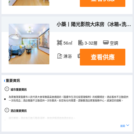
小築丨陽光影院大床房（冰箱+洗衣機+乾濕分離）
56㎡
3-32層
空調
查看供應
淋浴
電視機
冰箱
重要資訊
城市重要資訊
為貫徹落實重慶市人民代表大會常務委員會通過的《重慶市生活垃圾管理條例》的相關規定，酒店客房不主動提供
一次性用品；酒店餐廳不主動提供一次性餐具。如您有任何需要，請聯繫酒店賓客服務中心，感謝您的理解。
酒店重要資訊
連住期間，酒店每日進行簡易清掃，其他詳情請諮詢酒店前台。
展開