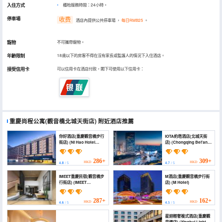
入住方式
櫃枱服務時間：24小時。
停車場
收费
酒店內提供公共停車場
，
每日RMB25
。
寵物
不可攜帶寵物。
年齡限制
18歲以下的房客不得在沒有家長或監護人的情況下入住酒店。
接受信用卡
可以信用卡在酒店付款，閣下可使用以下信用卡：
重慶尚程公寓(觀音橋北城天街店)
附近酒店推薦
你好酒店(重慶觀音橋步行
IOTA約塔酒店(北城天街
街店) (Ni Hao Hotel
店) (Chongqing Bei'an
(Chongqing
E-sports Homestay)
Guanyinqiao
Pedestrian Street))
286+
309+
HKD
HKD
4.8
/ 5
4.7
/ 5
iMEET重慶民宿(觀音橋步
M酒店(重慶觀音橋步行街
行街店) (iMEET
店) (M Hotel)
Chongqing Homestay
(Guanyinqiao
Pedestrian Street))
287+
162+
HKD
HKD
4.6
/ 5
4.5
/ 5
星迴輕奢複式酒店(重慶觀