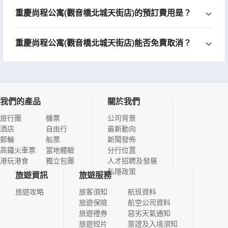
重慶尚程公寓(觀音橋北城天街店)的預訂費用是？
重慶尚程公寓(觀音橋北城天街店)能否免費取消？
我們的產品
關於我們
旅行團
機票
公司背景
酒店
自由行
最新動向
郵輪
船票
新聞發佈
高鐵火車票
當地體驗
分行位置
港玩港食
獨立包團
人才招聘及發展
私隱政策
旅遊資訊
旅遊服務
旅遊攻略
旅客須知
航班資料
旅遊保險
航空公司資料
旅遊禮券
惡劣天氣通知
旅遊短片
簽證及入境須知