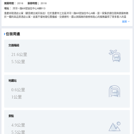
開業時間：
2016
装修時間；
2018
地址：
洋河一路68號協信中心A棟913
重慶尚程酒店公寓（觀音橋北城天街店）位於重慶市江北區洋河一路68號協信中心A棟，是一家集舒適住宿與便捷商務
於一體的高品質酒店公寓。這裏不僅地理位置優越，交通便利，還以其精緻的裝修和貼心的服務贏得了眾多客人的喜
愛。 位置與交通 •地理位置：酒店公寓位於重慶江北區洋河一路68號協信中心A棟，地處觀音橋商圈的核心地帶，周邊
展開
有多個知名購物中心、餐飲店和娛樂場所，生活非常便利。 •交通便利：酒店公寓緊鄰輕軌站和公交車站，無論是前往
機場、火車站還是市內各主要景點，都非常方便。從酒店出發，步行幾分鐘即可到達3號線觀音橋地鐵站，輕鬆連接全
城。 酒店特色 •舒適房間：酒店公寓提供多種房型供客人選擇，包括單人間、雙人間和套房。每個房間內配備了洗衣機
住宿周邊
和冰箱等現代化設施，讓住客在旅途中也能享受到家的便利與温馨。此外，公寓還提供24小時前台服務、行李寄存、公
共停車場以及免費公用區WiFi等貼心服務，確保住客的入住體驗愉快而便捷。 周邊景點 •觀音橋步行街：距離酒店公寓
僅幾分鐘路程，是重慶最繁華的商業街區之一，彙集了眾多國際品牌和特色小吃。 •解放碑：重慶的標誌性商業區，距
離酒店公寓約15分鐘車程，是購物和觀光好去處。 •洪崖洞：重慶的著名景點，距離酒店公寓約20分鐘車程，可以欣賞
交通樞紐
到美麗的夜景和體驗地道的重慶文化。 •南山一棵樹觀景台：距離酒店公寓約30分鐘車程，是觀賞重慶夜景的地點之
一。 總結重慶尚程酒店公寓（觀音橋北城天街店）不僅僅是一個住宿的地方，它是一個可以讓您深入體驗重慶文化和生
21.6公里
活氣息的理想空間。在這裏，每一次停留都是一次文化的浸潤，每一次探索都是一次心靈的旅行。無論是商務出差還是
休閒旅遊，重慶尚程酒店公寓都將為您提供一個温馨舒適的家。
5.5公里
地鐵站
0.6公里
1公里
景點
4.9公里
5.5公里