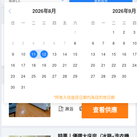
重新搜尋
2026年8月
2026年9月
一線城景大床房
日
一
二
三
四
五
六
日
一
二
三
四
1
1
2
3
56-58㎡
3-32層
空調
2
3
4
5
6
7
8
6
7
8
9
10
查看供應
淋浴
電視機
冰箱
9
10
11
12
13
14
15
13
14
15
16
17
16
17
18
19
20
21
22
20
21
22
23
24
北歐丨觀景大床房（冰箱+洗衣機+乾濕分離）
23
24
25
26
27
28
29
27
28
29
30
30
31
56㎡
3-32層
空調
*所有入住退房日期均為目的地日期
查看供應
淋浴
電視機
冰箱
特惠丨優選大床房（冰箱+洗衣機+乾濕分離）