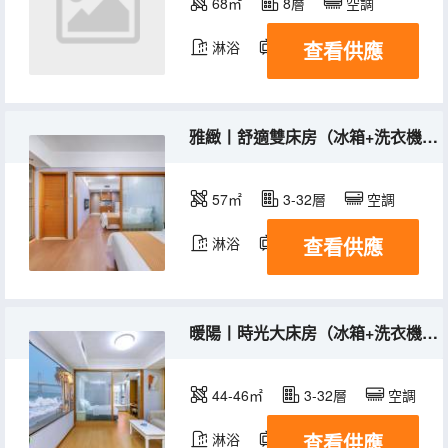
68㎡
8層
空調
查看供應
淋浴
電視機
雅緻丨舒適雙床房（冰箱+洗衣機+乾濕分離）
57㎡
3-32層
空調
查看供應
淋浴
電視機
冰箱
暖陽丨時光大床房（冰箱+洗衣機+乾濕分離）
44-46㎡
3-32層
空調
查看供應
淋浴
電視機
冰箱