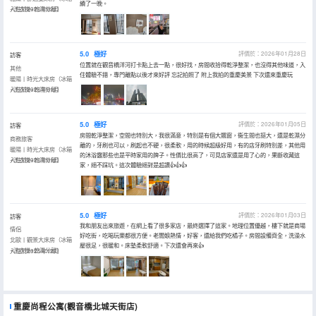
續了一晚。
+洗衣機+乾濕分離）
入住於2026年02月
5.0
極好
評價於：2026年01月28日
訪客
位置就在觀音橋洋河打卡點上去一點，很好找，房間收拾得乾淨整潔，也沒得其他味道，入
其他
住體驗不錯，專門離點以後才來好評 忘記拍照了 附上我拍的重慶美景 下次還來重慶玩
暖陽丨時光大床房（冰箱
+洗衣機+乾濕分離）
入住於2026年01月
5.0
極好
評價於：2026年01月05日
訪客
房間乾淨整潔，空間也特別大，我很滿意，特別是有個大飄窗，衞生間也挺大，還是乾濕分
商務旅客
離的，牙刷也可以，刷起也不硬，很柔軟，用的時候超級好用，有的店牙刷特別差，其他用
暖陽丨時光大床房（冰箱
的沐浴露那些也是平時家用的牌子。性價比很高了，可見店家還是用了心的，果斷收藏這
+洗衣機+乾濕分離）
入住於2026年01月
家，絕不踩坑。這次體驗絕對是超讚👍👍👍
5.0
極好
評價於：2026年01月03日
訪客
我和朋友出來旅遊，在網上看了很多家店，最終選擇了這家。地理位置優越，樓下就是商場
情侶
好吃街，吃喝玩樂都很方便。老闆娘熱情，好客，還給我們吃橘子。房間設備齊全，洗澡水
北歐丨觀景大床房（冰箱
壓很足，很暖和。床墊柔軟舒適。下次還會再來👍
+洗衣機+乾濕分離）
入住於2025年12月
重慶尚程公寓(觀音橋北城天街店)