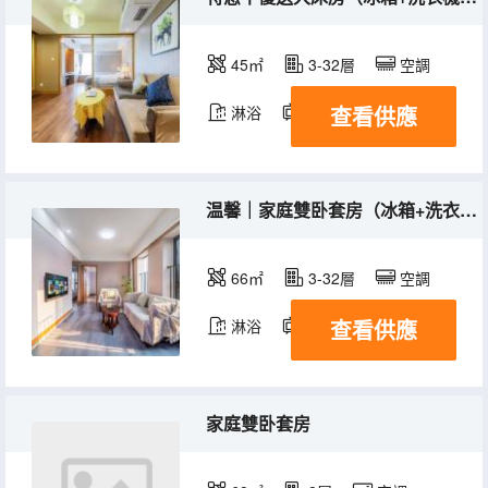
45㎡
3-32層
空調
查看供應
淋浴
電視機
冰箱
温馨｜家庭雙卧套房（冰箱+洗衣機+乾濕分離）
66㎡
3-32層
空調
查看供應
淋浴
電視機
冰箱
家庭雙卧套房