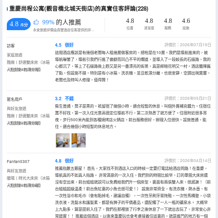
重慶尚程公寓(觀音橋北城天街店)的真實住客評論(228)
4.8
4.8
4.8
4.6
99%
的人推薦
4.8
/5分
位置
清潔度
服務
設施
永安旅遊評價由真實酒店住客提供的評價。
4.5
很好
評價於：2026年07月19日
訪客
這間酒店應該是有幾個老闆每人租幾層做客房的，總枱是在10層。我們是導航進來的，被
家庭旅遊
導航嚇暈了，導航引我們行進了偏僻而凹凸不平的爛道，並導入了一段較長的石級路，我的
雅緻丨舒適雙床房（冰箱
心都沉了，等上了石級路後上麪又是另一番漂亮的街景，真是柳暗花明又一村。酒店雖陳舊
+洗衣機+乾濕分離）
入住於2026年07月
了點，但設施不錯，特別是有小冰箱、洗衣機，並且乾濕分離，也很安靜，空調出現異響，
老闆也及時叫人修理，值得贊！
3.2
不錯
評價於：2026年05月21日
匿名用戶
衞生普通，凳子是黑的。衹留宿了幾個小時，適合短暫的休息，叫個外賣補充體力。住宿位
與好友旅遊
置不好找，第一次入住光靠高德定位導航不行，第二次熟悉了就方便了。住宿附近很多宵
雅緻丨舒適雙床房（冰箱
夜，步行500米內能到各種燒烤店火鍋店。前台服務很好，辦理入住很快。設施普通，能
+洗衣機+乾濕分離）
入住於2026年05月
住。適合幾個小時短暫的休息地方。
4.8
很好
評價於：2026年04月14日
Fanfan0307
推薦指數五顆星！ 首先，大家找不到酒店入口的時候一定要打電話給酒店問路！在重慶，
與好友旅遊
導航真的不如真人指路。 非常滿意的一次入住，我們到的時間比較早，訂的單間大床房還
暖陽丨時光大床房（冰箱
沒有空出來，前台姐姐就説可以免費給我們升一個房型，裏面有兩張雙人床，很感謝！（前
+洗衣機+乾濕分離）
入住於2026年04月
台姐姐超級温柔！前台魚缸裏的小魚也很可愛！） 設施非常齊全，有洗衣機，熱水壺，有
一次性浴巾和毛巾（會有點掉毛，建議自備），一次性牙刷牙膏拖鞋，一次性馬桶墊，小袋
洗衣液，洗髮水和護髮素，都是有牌子的平價產品。還配備了一人一瓶的礦泉水。 大概早
上九點多，算是提前入住了，我們在那裡放了行李之後休息了一下就出去玩了，非常安心非
常踏實！！ 推薦這個酒店，以後來重慶玩也會考慮接着住這裏的。就是進門的地方有一個