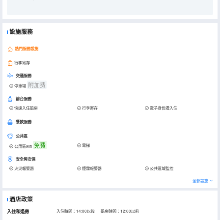
設施服務
熱門服務設施
行李寄存
交通服務
附加费
停車場
前台服務
快速入住退房
行李寄存
電子身份證入住
餐飲服務
公共區
免費
電梯
公用區wifi
安全與安保
火災報警器
煙霧報警器
公共區域監控
全部設施
酒店政策
入住和退房
入住時間：14:00以後 退房時間：12:00以前