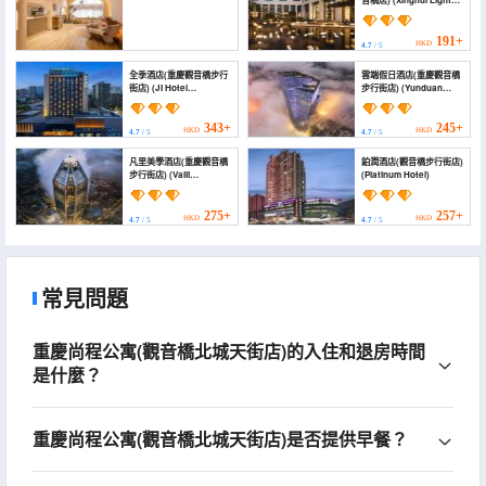
音橋店) (Xinghui Light
Luxury Duplex Hotel
(Chongqing Guanyin
Bridge))
191+
HKD
4.7
/ 5
棲上·歸處|Xishang·Hometrail酒店(重慶觀音橋步行街
全季酒店(重慶觀音橋步行
雲端假日酒店(重慶觀音橋
店) (Xishang·Hometrail(Guanyinqiao Pedestrian
街店) (JI Hotel
步行街店) (Yunduan
Street, Chongqing))
(Chongqing
Holiday Hotel
Guanyinqiao
(Chongqing
464+
HKD
Pedestrian Street))
Guanyinqiao
4.8
/ 5
343+
245+
HKD
HKD
4.7
/ 5
4.7
/ 5
Pedestrian Street))
凡里美學酒店(重慶觀音橋
鉑潤酒店(觀音橋步行街店)
步行街店) (Valli
(Platinum Hotel)
Aesthetics Hotel
(Chongqing
Guanyinqiao
275+
257+
HKD
HKD
4.7
/ 5
4.7
/ 5
Pedestrian Street))
常見問題
重慶尚程公寓(觀音橋北城天街店)的入住和退房時間
是什麼？
重慶尚程公寓(觀音橋北城天街店)是否提供早餐？