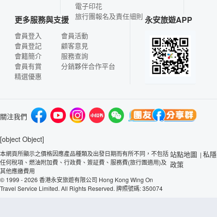
電子印花
旅行團報名及責任細則
更多服務與支援
永安旅遊APP
會員登入
會員活動
會員登記
顧客意見
會籍簡介
服務查詢
會員有賞
分銷夥伴合作平台
精選優惠
關注我們
[object Object]
本網頁所顯示之價格因應產品種類及出發日期而有所不同，不包括
站點地圖
私隱
|
任何稅項、燃油附加費、行政費、簽証費、服務費(旅行團適用)及
政策
其他應繳費用
© 1999 - 2026 香港永安旅遊有限公司 Hong Kong Wing On
Travel Service Limited. All Rights Reserved. 牌照號碼: 350074