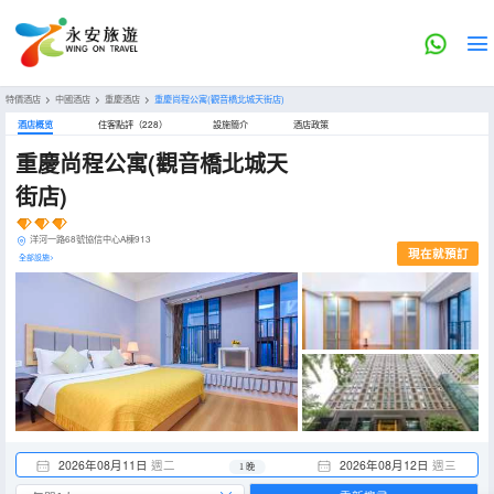
特價酒店
>
中國酒店
>
重慶酒店
>
重慶尚程公寓(觀音橋北城天街店)
酒店概览
住客點評（228）
設施簡介
酒店政策
重慶尚程公寓(觀音橋北城天
街店)
洋河一路68號協信中心A棟913
現在就預訂
全部設施>
2026年08月11日
週二
2026年08月12日
週三
1 晚