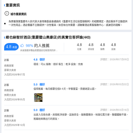
重要資訊
城市重要資訊
為貫徹落實重慶市人民代表大會常務委員會通過的《重慶市生活垃圾管理條例》的相關規定，酒店客房不主動提供
一次性用品；酒店餐廳不主動提供一次性餐具。如您有任何需要，請聯繫酒店賓客服務中心，感謝您的理解。
維也納智好酒店(重慶璧山奧康店)的真實住客評論(443)
4.8
4.8
4.8
4.8
98%
的人推薦
4.8
/5分
位置
清潔度
服務
設施
永安旅遊評價由真實酒店住客提供的評價。
4.8
很好
評價於：2026年07月09日
訪客
環境：可以 服務：很好 衞生：乾淨 設施：完善
商務旅客
豪華大床房
入住於2026年07月
5.0
極好
評價於：2026年05月22日
訪客
值得推薦、每月都要住個3-5天。早餐豐富，旁邊就是公園。
商務旅客
休閑大床房
入住於2026年05月
5.0
極好
評價於：2026年03月16日
訪客
出差入住很合適，房間乾淨安靜，設施齊全，服務響應快，地理位置方便，整體體驗不錯，
商務旅客
推薦給商務出行的朋友。
豪華大床房
入住於2025年12月