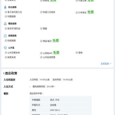
停車場
代客泊車
前台服務
免費
電子身份證入住
快速入住退房
行李寄存
叫醒服務
餐飲服務
售貨亭/便利店
餐廳
商務服務
免費
快遞服務
傳真/複印
公共區
免費
公共音響系統
電梯
公用區wifi
新風系統
公共區域禁煙
全部設施
酒店政策
入住和退房
入住時間：14:00以後 退房時間：14:00以前
入住方式
櫃枱服務時間：24小時。
餐飲
酒店提供早餐。
早餐種類
西式, 中式
早餐形式
自助餐
費用
CNY 28/人