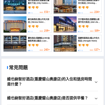
城市便捷酒店(重慶璧山瀛
永利酒店(重慶璧山俊豪中
嘉天下店) (City Comfort
央大街店) (Winning
Inn Hotel (Chongqing
Hotel (Chongqing
Bishan Yingjia Tianxia))
Bishan Junhao Central
Street ))
151+
224+
HKD
HKD
4.8
/ 5
4.5
/ 5
維也納酒店(璧山中央大街
艾汐嘉林酒店(重慶璧山俊
店) (Vienna Hotel
豪中央大街店) (Aixi Jialin
(Chongqing
Hotel(Chongqing
BishanCentral Street ))
Bishan Junhao Central
Street Store))
219+
119+
HKD
HKD
4.7
/ 5
4.7
/ 5
麗怡酒店(重慶璧山CBD金
重慶恒德酒店(璧山中央大
融街秀湖公園店) (Liyi
街店) (Hengde Hotel)
Hotel (Chongqing
Bishan CBD Financial
Street Xiuhu Park
243+
127+
HKD
HKD
4.8
/ 5
4.7
/ 5
Branch))
常見問題
維也納智好酒店(重慶璧山奧康店)的入住和退房時間
是什麼？
維也納智好酒店(重慶璧山奧康店)是否提供早餐？