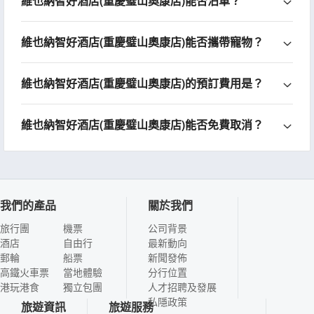
維也納智好酒店(重慶璧山奧康店)能否泊車？
維也納智好酒店(重慶璧山奧康店)能否攜帶寵物？
維也納智好酒店(重慶璧山奧康店)的預訂費用是？
維也納智好酒店(重慶璧山奧康店)能否免費取消？
我們的產品
關於我們
旅行團
機票
公司背景
酒店
自由行
最新動向
郵輪
船票
新聞發佈
高鐵火車票
當地體驗
分行位置
港玩港食
獨立包團
人才招聘及發展
私隱政策
旅遊資訊
旅遊服務