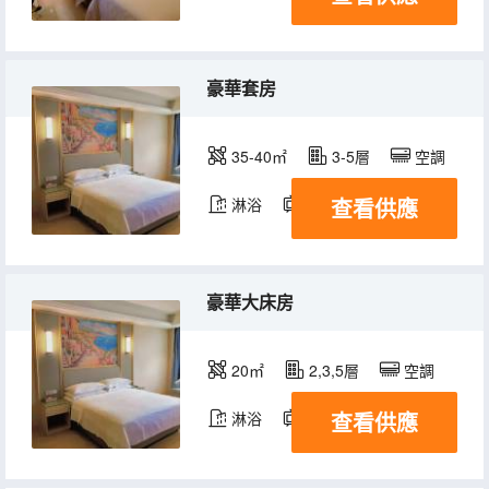
豪華套房
35-40㎡
3-5層
空調
查看供應
淋浴
電視機
豪華大床房
20㎡
2,3,5層
空調
查看供應
淋浴
電視機