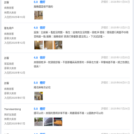
5.0
極好
評價於：2026年01月04日
訪客
服務還是很不錯的
商務旅客
休閑大床房
入住於2025年10月
4.0
很好
評價於：2025年12月21日
匿名用戶
設施：比較新，看起沒問題。 衞生：這塊完全沒問題，很乾凈 環境：環境還行周圍不吵隔
商務旅客
音稍差一點 服務：服務很好 滴滴打車優惠:還沒用上，下次試試看。
豪華大床房
入住於2025年12月
4.8
很好
評價於：2025年12月20日
訪客
房間很乾凈，枕頭很舒服，不是那種高高厚厚的，停車也方便，早餐味道不錯。總之性價比
家庭旅遊
很高！
豪華大床房
入住於2025年12月
5.0
極好
評價於：2025年08月01日
訪客
維也納每次必住
商務旅客
豪華大床房
入住於2025年07月
5.0
極好
評價於：2025年07月24日
Tianxiaerdong
還可以的，房間的靠椅非常不錯，周邊環境不錯，公園跑步可以的
與好友旅遊
休閑大床房
入住於2025年07月