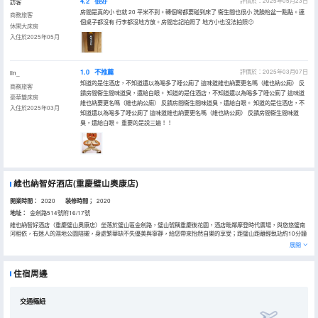
4.2
很好
評價於：2025年05月23日
訪客
房間是真的小 也就 20 平米不到。轉個彎都要碰到床了 衞生間也很小 洗臉枱盆一點點。連
商務旅客
個桌子都沒有 行李都沒地方放。房間忘記拍照了 地方小也沒法拍照🙁
休閑大床房
入住於2025年05月
1.0
不推薦
評價於：2025年03月07日
lin_
知道的是住酒店，不知道還以為喝多了睡公廁了 這味道維也納要更名嗎（維也納公廁） 反
商務旅客
饋房間衞生間味道臭，還給白眼。 知道的是住酒店，不知道還以為喝多了睡公廁了 這味道
豪華雙床房
維也納要更名嗎（維也納公廁） 反饋房間衞生間味道臭，還給白眼。 知道的是住酒店，不
入住於2025年03月
知道還以為喝多了睡公廁了 這味道維也納要更名嗎（維也納公廁） 反饋房間衞生間味道
臭，還給白眼。 重要的是説三遍！！
維也納智好酒店(重慶璧山奧康店)
開業時間：
2020
装修時間；
2020
地址：
金劍路514號附16/17號
維也納智好酒店（重慶璧山奧康店）坐落於璧山區金劍路，璧山號稱重慶後花園，酒店毗鄰摩登時代廣場，與悠悠璧南
河相依，有迷人的濕地公園陪襯，身處繁華缺不失優美與寧靜，給您帶來怡然自樂的享受；距璧山距離輕軌站約10分鐘
車程，交通極其便利。
展開
酒店隸屬於錦江酒店中區深圳一部，配備豪華早餐廳、大型停車場、茶樓包房，是集住宿、休閒娛樂、商務洽談為一體
的綜合型中檔酒店。酒店擁有多種客房。秉承維也納酒店有限公司的經營理念，為客戶提供“健康、温馨、舒適、安全、
助眠”的住宿環境，擁有助眠的愉夢之床，無密碼全覆蓋的滿格wifi，給您提供高性價比的獨特感受，“紳士般品味，淑女
住宿周邊
搬親切”的理念，讓您細心品味温馨，全體員工熱忱的期待您的光臨！
交通樞紐