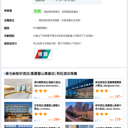
營業時間
07:30 - 09:30 每天
停車場
免费
酒店提供停車位，詳情請諮詢酒店
。
充電車位
•
酒店附近提供充電樁，交直流複合式充電。
寵物
不可攜帶寵物。
年齡限制
18歲以下的房客不得在沒有家長或監護人的情況下入住酒店。
接受信用卡
可以信用卡在酒店付款，閣下可使用以下信用卡：
維也納智好酒店(重慶璧山奧康店)
附近酒店推薦
漫州國際酒店(福順大道店)
美加梅酒店(重慶機電職業
(Manzhou International
大學店) (Meijiamei Hotel
Hotel (Fushun
(Lushan Mechanical
Avenue))
And Electrical School))
168+
247+
HKD
HKD
4.6
/ 5
4.7
/ 5
全季酒店(重慶璧山機電大
希岸酒店(重慶璧山俊豪中
學店) (JI Hotel
央大街店) (Xana Hotelle
(Chongqing Bishan
(Junhao Central Street,
Jidian University))
Bishan Chongqing))
288+
178+
HKD
HKD
4.7
/ 5
4.7
/ 5