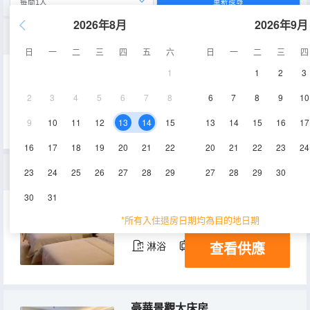
重新搜尋
2026年8月
2026年9月
高級套房
日
一
二
三
四
五
六
日
一
二
三
四
1
1
2
3
60㎡
2-3,5層
空調
2
3
4
5
6
7
8
6
7
8
9
10
查看供應
淋浴
電視機
9
10
11
12
13
14
15
13
14
15
16
17
16
17
18
19
20
21
22
20
21
22
23
24
豪華景觀雙床房
23
24
25
26
27
28
29
27
28
29
30
30
31
30㎡
3,5層
空調
*所有入住退房日期均為目的地日期
查看供應
淋浴
電視機
豪華景觀大床房