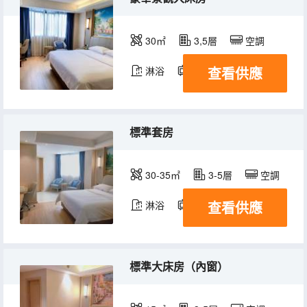
30㎡
3,5層
空調
查看供應
淋浴
電視機
標準套房
30-35㎡
3-5層
空調
查看供應
淋浴
電視機
標準大床房（內窗）