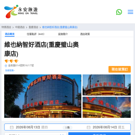
特價酒店
>
中國酒店
>
重慶酒店
>
維也納智好酒店(重慶璧山奧康店)
酒店概览
住客點評（443）
設施簡介
酒店政策
維也納智好酒店(重慶璧山奧
康店)
金劍路514號附16/17號
現在就預訂
全部設施>
2026年08月13日
週四
2026年08月14日
週五
1 晚