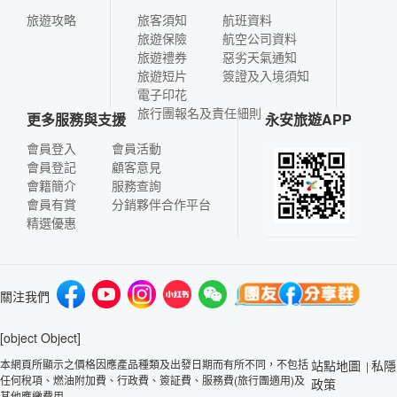
旅遊攻略
旅客須知
航班資料
旅遊保險
航空公司資料
旅遊禮券
惡劣天氣通知
旅遊短片
簽證及入境須知
電子印花
旅行團報名及責任細則
更多服務與支援
永安旅遊APP
會員登入
會員活動
會員登記
顧客意見
會籍簡介
服務查詢
會員有賞
分銷夥伴合作平台
精選優惠
關注我們
[object Object]
本網頁所顯示之價格因應產品種類及出發日期而有所不同，不包括
站點地圖
私隱
|
任何稅項、燃油附加費、行政費、簽証費、服務費(旅行團適用)及
政策
其他應繳費用