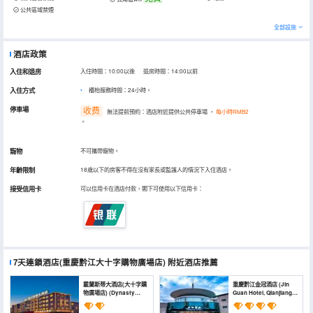
公共區域禁煙
全部設施
酒店政策
入住和退房
入住時間：10:00以後 退房時間：14:00以前
入住方式
櫃枱服務時間：24小時。
停車場
收费
無法提前預約：酒店附近提供公共停車場
，
每小時RMB2
。
寵物
不可攜帶寵物。
年齡限制
18歲以下的房客不得在沒有家長或監護人的情況下入住酒店。
接受信用卡
可以信用卡在酒店付款，閣下可使用以下信用卡：
7天連鎖酒店(重慶黔江大十字購物廣場店)
附近酒店推薦
戴蘭斯蒂大酒店(大十字購
重慶黔江金冠酒店 (Jin
物廣場店) (Dynasty
Guan Hotel, Qianjiang,
Hotel (Chongqing
Chongqing)
Qianjiang Branch))