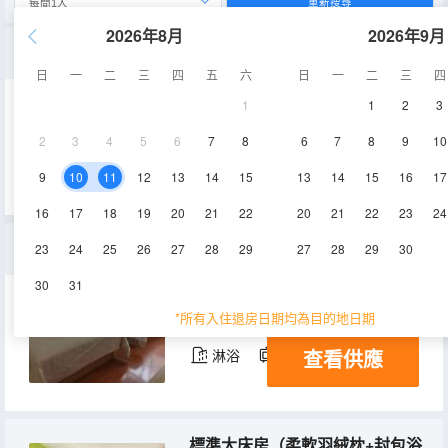
重新搜尋
2026年8月
2026年9月
傳統大床房
日
一
二
三
四
五
六
日
一
二
三
四
1
1
2
3
16-20㎡
1-2層
空調
2
3
4
5
6
7
8
6
7
8
9
10
查看供應
淋浴
電視機
9
10
11
12
13
14
15
13
14
15
16
17
16
17
18
19
20
21
22
20
21
22
23
24
傳統雙床房
23
24
25
26
27
28
29
27
28
29
30
30
31
20-24㎡
1-2層
空調
*所有入住退房日期均為目的地日期
查看供應
淋浴
電視機
標準大床房（柔軟羽絨枕+封包浴巾+明亮外窗）