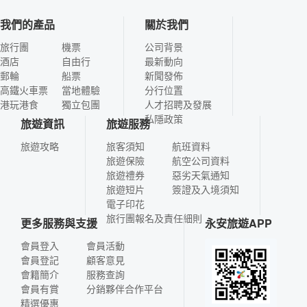
我們的產品
關於我們
旅行團
機票
公司背景
酒店
自由行
最新動向
郵輪
船票
新聞發佈
高鐵火車票
當地體驗
分行位置
港玩港食
獨立包團
人才招聘及發展
私隱政策
旅遊資訊
旅遊服務
旅遊攻略
旅客須知
航班資料
旅遊保險
航空公司資料
旅遊禮券
惡劣天氣通知
旅遊短片
簽證及入境須知
電子印花
旅行團報名及責任細則
更多服務與支援
永安旅遊APP
會員登入
會員活動
會員登記
顧客意見
會籍簡介
服務查詢
會員有賞
分銷夥伴合作平台
精選優惠