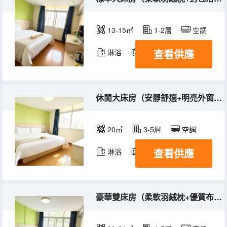
13-15㎡
1-2層
空調
查看供應
淋浴
電視機
休閒大床房（安靜舒適+明亮外窗+優質布草）
20㎡
3-5層
空調
查看供應
淋浴
電視機
豪華雙床房（柔軟羽絨枕+優質布草+明亮外窗）