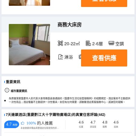
商務大床房
20-22㎡
2-6層
空調
查看供應
淋浴
電視機
重要資訊
城市重要資訊
為貫徹落實重慶市人民代表大會常務委員會通過的《重慶市生活垃圾管理條例》的相關規定，酒店客房不主動提供
一次性用品；酒店餐廳不主動提供一次性餐具。如您有任何需要，請聯繫酒店賓客服務中心，感謝您的理解。
7天連鎖酒店(重慶黔江大十字購物廣場店)的真實住客評論(442)
4.6
4.7
4.8
4.6
100%
的人推薦
4.7
/5分
位置
清潔度
服務
設施
永安旅遊評價由真實酒店住客提供的評價。