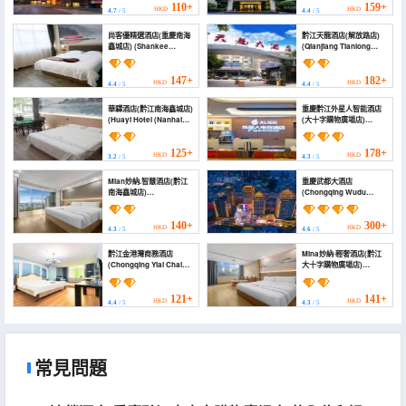
110+
159+
HKD
HKD
4.7
/ 5
4.4
/ 5
尚客優精選酒店(重慶南海
黔江天龍酒店(解放路店)
鑫城店) (Shankee
(Qianjiang Tianlong
Collection Hotel
Hotel (Jiefang Road
(Chongqing Nanhai
Branch)
Xincheng))
147+
182+
HKD
HKD
4.4
/ 5
4.4
/ 5
華驛酒店(黔江南海鑫城店)
重慶黔江外星人智能酒店
(Huayi Hotel (Nanhai
(大十字購物廣場店)
Xincheng Branch,
(Chongqing Lijiang
Minjiang))
Alien E-sports Hotel
(Grand Cross))
125+
178+
HKD
HKD
3.2
/ 5
4.3
/ 5
Mian妙納.智慧酒店(黔江
重慶武都大酒店
南海鑫城店)
(Chongqing Wudu
(MiaonaSmartHotel)
Hotel)
140+
300+
HKD
HKD
4.3
/ 5
4.6
/ 5
黔江金港灣商務酒店
Mina妙納·輕奢酒店(黔江
(Chongqing Yiai Chain
大十字購物廣場店)
Hotel)
(Chongqing Miaona
Theme Hotel)
121+
141+
HKD
HKD
4.4
/ 5
4.3
/ 5
常見問題