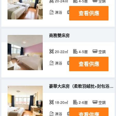
20-24㎡
4-5層
空調
查看供應
淋浴
電視機
商務雙床房
20-22㎡
4-5層
空調
查看供應
淋浴
電視機
豪華大床房（柔軟羽絨枕+封包浴巾+好眠床墊）
18-20㎡
2-6層
空調
查看供應
淋浴
電視機