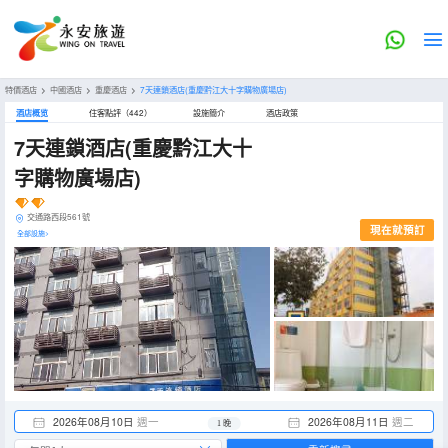
特價酒店
>
中國酒店
>
重慶酒店
>
7天連鎖酒店(重慶黔江大十字購物廣場店)
酒店概览
住客點評（442）
設施簡介
酒店政策
7天連鎖酒店(重慶黔江大十
字購物廣場店)
交通路西段561號
現在就預訂
全部設施>
2026年08月10日
週一
2026年08月11日
週二
1 晚