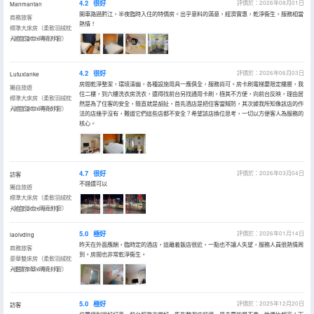
4.2
很好
評價於：2026年08月01日
Manmantan
開車路過黔江，半夜臨時入住的特價房。出乎意料的滿意，經濟實惠，乾淨衞生，服務相當
商務旅客
熱情！
標準大床房（柔軟羽絨枕
+封包浴巾+明亮外窗）
入住於2026年07月
4.2
很好
評價於：2026年06月03日
Lutuxianke
房間乾淨整潔，環境清幽，各種設施用具一應俱全，服務尚可。房卡刷電梯要限定樓層，我
獨自旅遊
住二樓，到六樓洗衣房洗衣，還得找前台另找通用卡刷，極其不方便，向前台反映，理由居
標準大床房（柔軟羽絨枕
然是為了住客的安全，簡直就是胡扯，首先酒店是把住客當賊防，其次據我所知像該店的作
+封包浴巾+明亮外窗）
入住於2026年06月
法的店幾乎沒有，難道它們這些店都不安全？希望該店換位思考，一切以方便客人為服務的
核心。
4.7
很好
評價於：2026年03月04日
訪客
不錯還可以
獨自旅遊
標準大床房（柔軟羽絨枕
+封包浴巾+明亮外窗）
入住於2026年03月
5.0
極好
評價於：2026年01月14日
laolvding
昨天在外面應酬，臨時定的酒店，這離着飯店很近，一點也不讓人失望，服務人員很熱情周
商務旅客
到。房間也非常乾淨衞生。
豪華雙床房（柔軟羽絨枕
+優質布草+明亮外窗）
入住於2026年01月
5.0
極好
評價於：2025年12月20日
訪客