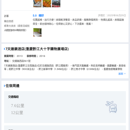
5.0
極好
評價於：2025年06月29日
訪客
位置超棒，出行方便！房間乾淨整潔，床品舒適，服務熱情周到， 性價比超高，房間設施
獨自旅遊
齊全。前台接待耐心，住得安心又舒心，下次還來，推薦！
標準大床房（柔軟羽絨枕
+封包浴巾+明亮外窗）
入住於2025年06月
7天連鎖酒店(重慶黔江大十字購物廣場店)
開業時間：
2013
装修時間；
2016
地址：
交通路西段561號
7天連鎖酒店(重慶黔江交西路店)位於交通路西段（黔江煙廠旁），後門是天龍雞雜，附近長明雞雜、國慶雞雜、美食街
等；距黔江中學（900米左右）、黔江新華中學（1.5KM左右）、黔江育才中學（2.5KM左右）、重慶旅遊職業學院
（打車或滴滴約10分鐘）、黔江人民中學（1.1KM左右）；步行約5分鐘到商業中心，南海鑫城天匯購物中心約400
展開
米、大十字購物廣場約700米，永輝超市約350米。
酒店房間全部外窗房，配置優質雅蘭床墊、10秒速熱淋浴、20M電信無線網絡、封包浴巾等；酒店後面是停車場。
住宿周邊
交通樞紐
7.6公里
12公里