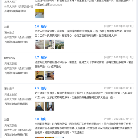
位置便利很好打車，前台服務非常好，衞生整潔床舒適，最主要的是不貴，性價比超高！下
為他人預訂
次還會住這裏👍🏻👍🏻👍🏻👍🏻
休閑大床房（安靜舒適+明
亮外窗+優質布草）
入住於2025年12月
5.0
極好
評價於：2025年10月21日
訪客
這次入住這家酒店，真的是一次超棒的體驗!位置優越，出行方便；房間乾淨整潔，設施齊
獨自旅遊
全；工作人員熱情周到，服務貼心；各個方面都無可挑剔，強烈推薦給大家!
豪華雙床房（柔軟羽絨枕
+優質布草+明亮外窗）
入住於2025年10月
4.7
很好
評價於：2025年09月17日
bsmoney
酒店附近吃的餐廳並不算很多，需要走一段路去大十字購物廣場，那裡就有很多選擇。前台
與好友旅遊
服務不錯，Cp 值不錯的
豪華雙床房（柔軟羽絨枕
+優質布草+明亮外窗）
入住於2025年09月
4.5
很好
評價於：2025年09月14日
匿名用戶
黔江酒店不算很多，選擇這家是因為之前對7天優品的印象很好。這家價位便宜，所以要求
與好友旅遊
不要太高，至少打掃的乾乾淨淨，但是設備等級還是略低於7天優品一些。
豪華大床房（柔軟羽絨枕
+封包浴巾+好眠床墊）
入住於2025年09月
5.0
極好
評價於：2025年07月13日
訪客
房間乾淨整潔，前台服務熱情，因為我預訂的房型房間比較小，前台還給免費升級了房型，
與好友旅遊
酒店斜對面不遠處就是本地特色餐館-天龍雞雜，吃完飯還可以到武陵水岸散散步消消食欣
標準大床房（柔軟羽絨枕
賞夜景，總體來説還是很不錯的，下次還來😍
+封包浴巾+明亮外窗）
入住於2025年07月