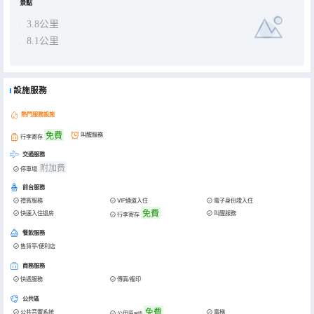
景點
3.8公里
8.1公里
設施服務
熱門服務設施
免費
叫醒服務
行李寄存
交通服務
附加费
停車場
前台服務
禮賓服務
VIP通道入住
電子身份證入住
免費
快速入住退房
叫醒服務
行李寄存
餐飲服務
售貨亭/便利店
商務服務
快遞服務
傳真/複印
公共區
免費
公共音響系統
電梯
公用區wifi