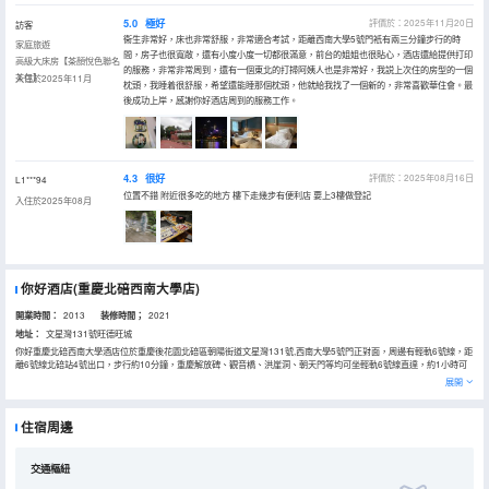
5.0
極好
評價於：2025年11月20日
訪客
衞生非常好，床也非常舒服，非常適合考試，距離西南大學5號門衹有兩三分鐘步行的時
家庭旅遊
間，房子也很寬敞，還有小度小度一切都很滿意，前台的姐姐也很貼心，酒店還給提供打印
高級大床房【茶顏悅色聯名
的服務，非常非常周到，還有一個東北的打掃阿姨人也是非常好，我説上次住的房型的一個
茶包】
入住於2025年11月
枕頭，我睡着很舒服，希望還能睡那個枕頭，他就給我找了一個新的，非常喜歡華住會。最
後成功上岸，感謝你好酒店周到的服務工作。
4.3
很好
評價於：2025年08月16日
L1***94
位置不錯 附近很多吃的地方 樓下走幾步有便利店 要上3樓做登記
入住於2025年08月
你好酒店(重慶北碚西南大學店)
開業時間：
2013
装修時間；
2021
地址：
文星灣131號旺德旺城
你好重慶北碚西南大學酒店位於重慶後花園北碚區朝陽街道文星灣131號,西南大學5號門正對面，周邊有輕軌6號線，距
離6號線北碚站4號出口，步行約10分鐘，重慶解放碑、觀音橋、洪崖洞、朝天門等均可坐輕軌6號線直達，約1小時可
達。酒店毗鄰西南大學、吾悅廣場、重百商場、盧作孚紀念館，步行約10分鐘均可到達。春看北碚縉雲山、冬泡北碚養
展開
生温泉水，賞百年金剛碑古鎮風光。酒店隸屬華住酒店管理集團，是一家高端智能化、個性化設計商務型酒店，採用現
代簡約設計、高端、時尚、旭日初昇的蓬勃、温馨，酒店配有洗衣房，自助早餐廳，智能音箱，呼叫”小度小度“隨時播
放自己喜歡的音樂，語音調節窗簾、電視、空調、燈光；體驗現代智能化、個性化超值服務、走向科技、走向時尚。你
住宿周邊
好重慶北碚西南大學酒店歡迎您的到來。
交通樞紐