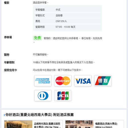
餐飲
酒店提供早餐。
早餐種類
中式
早餐形式
自助餐
費用
CNY 25/人
營業時間
07:00 - 10:00 每天
停車場
免费
需預約：酒店附近提供公共停車場
。
車位有限，先到先得
。
寵物
不可攜帶寵物。
年齡限制
18歲以下的房客不得在沒有家長或監護人的情況下入住酒店。
接受信用卡
可以信用卡在酒店付款，閣下可使用以下信用卡：
你好酒店(重慶北碚西南大學店)
附近酒店推薦
品格時光酒店(重慶北碚西
鳴鹿酒店(西南大學店)
南大學店) (Pin'Ge Time
(Ming Lu Hotel)