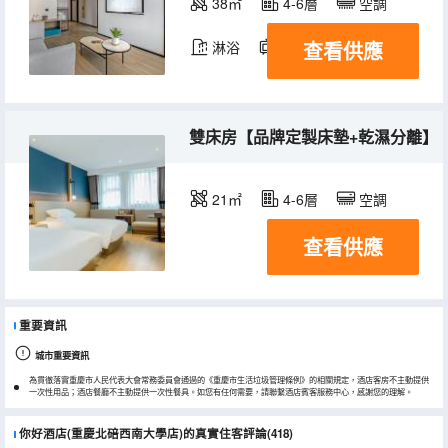
38㎡
4-6層
空調
查看供應
淋浴
電視機
雙床房【品牌定製床墊+乾濕分離】
21㎡
4-6層
空調
查看供應
重要資訊
城市重要資訊
為貫徹落實重慶市人民代表大會常務委員會通過的《重慶市生活垃圾管理條例》的相關規定，酒店客房不主動提供
一次性用品；酒店餐廳不主動提供一次性餐具。如您有任何需要，請聯繫酒店賓客服務中心，感謝您的理解。
你好酒店(重慶北碚西南大學店)的真實住客評論(418)