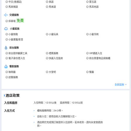
中文(普通話)
英語
蒙古語
馬其頓語
馬來語
馬耳他語
交通服務
免費
停車場
小童設施
小童拖鞋
小童玩具
小童牙刷
小童書籍/影音
前台服務
前台提供翻譯工具
禮賓服務
VIP通道入住
電子身份證入住
快速入住退房
前台貴重物品保險櫃
餐飲服務
咖啡廳
大堂吧
餐廳
送餐服務
全部設施
酒店政策
入住和退房
入住時間：12:00以後 退房時間：12:00以前
入住方式
櫃枱服務時間：24小時。
自助入住：使用自助入住機辦理入住。
酒店將於完成預訂後提供入住說明，若未收到，請向永安旅遊詢
問。