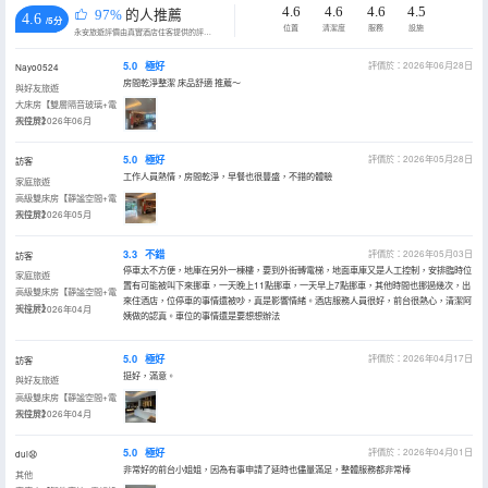
4.6
4.6
4.6
4.5
97%
的人推薦
4.6
/5分
位置
清潔度
服務
設施
永安旅遊評價由真實酒店住客提供的評價。
5.0
極好
評價於：2026年06月28日
Nayo0524
房間乾淨整潔 床品舒適 推薦～
與好友旅遊
大床房【雙層隔音玻璃+電
視投屏】
入住於2026年06月
5.0
極好
評價於：2026年05月28日
訪客
工作人員熱情，房間乾淨，早餐也很豐盛，不錯的體驗
家庭旅遊
高級雙床房【靜謐空間+電
視投屏】
入住於2026年05月
3.3
不錯
評價於：2026年05月03日
訪客
停車太不方便，地庫在另外一棟樓，要到外街轉電梯，地面車庫又是人工控制，安排臨時位
家庭旅遊
置有可能被叫下來挪車，一天晚上11點挪車，一天早上7點挪車，其他時間也挪過幾次，出
高級雙床房【靜謐空間+電
來住酒店，位停車的事情還被吵，真是影響情緒。酒店服務人員很好，前台很熱心，清潔阿
視投屏】
入住於2026年04月
姨做的認真。車位的事情還是要想想辦法
5.0
極好
評價於：2026年04月17日
訪客
挺好，滿意。
與好友旅遊
高級雙床房【靜謐空間+電
視投屏】
入住於2026年04月
5.0
極好
評價於：2026年04月01日
dui😧
非常好的前台小姐姐，因為有事申請了延時也儘量滿足，整體服務都非常棒
其他