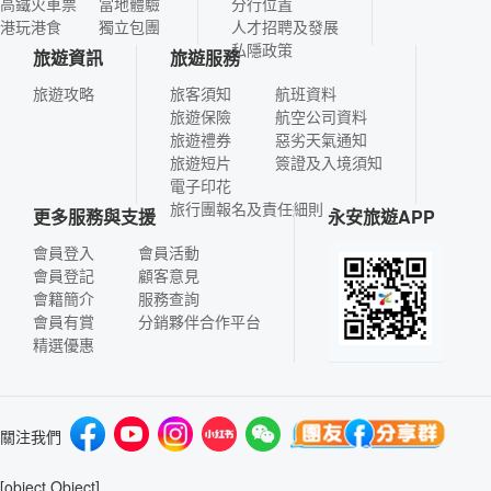
高鐵火車票
當地體驗
分行位置
港玩港食
獨立包團
人才招聘及發展
私隱政策
旅遊資訊
旅遊服務
旅遊攻略
旅客須知
航班資料
旅遊保險
航空公司資料
旅遊禮券
惡劣天氣通知
旅遊短片
簽證及入境須知
電子印花
旅行團報名及責任細則
更多服務與支援
永安旅遊APP
會員登入
會員活動
會員登記
顧客意見
會籍簡介
服務查詢
會員有賞
分銷夥伴合作平台
精選優惠
關注我們
[object Object]