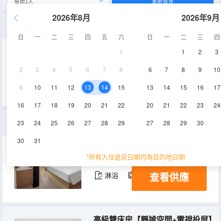
重新搜尋
2026年8月
2026年9月
高級大床房【茶顏悅色聯名茶包】
日
一
二
三
四
五
六
日
一
二
三
四
1
1
2
3
26㎡
3-6層
空調
2
3
4
5
6
7
8
6
7
8
9
10
查看供應
淋浴
電視機
9
10
11
12
13
14
15
13
14
15
16
17
16
17
18
19
20
21
22
20
21
22
23
24
家庭房【智能客控+電視投屏】
23
24
25
26
27
28
29
27
28
29
30
30
31
38㎡
4-6層
空調
*所有入住退房日期均為目的地日期
查看供應
淋浴
電視機
高級雙床房【靜謐空間+電視投屏】