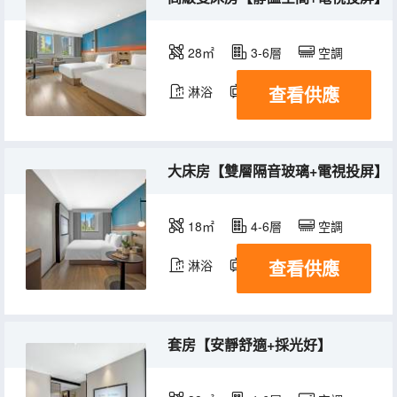
28㎡
3-6層
空調
查看供應
淋浴
電視機
大床房【雙層隔音玻璃+電視投屏】
18㎡
4-6層
空調
查看供應
淋浴
電視機
套房【安靜舒適+採光好】