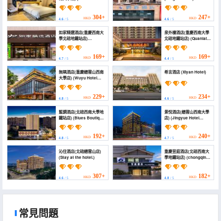
Hotel)
304+
247+
HKD
HKD
4.6
/ 5
4.6
/ 5
如家精選酒店(重慶西南大
泉外樓酒店(重慶西南大學
學北碚地鐵站店)
北碚地鐵站店) (Quanlai
(Homeinn Plus Hotel
Hotel)
(Chongqing Southwest
University Beibei
169+
169+
HKD
HKD
4.7
/ 5
4.4
/ 5
Subway Station))
無隅酒店(重慶縉雲山西南
希言酒店 (Xiyan Hotel)
大學店) (Wuyu Hotel
(Chongqing Jinyun
Mountain, Southwest
University))
229+
234+
HKD
HKD
4.8
/ 5
4.6
/ 5
藍調酒店(北碚西南大學地
景悅酒店(縉雲山西南大學
鐵站店) (Blues Boutique
店) (Jingyue Hotel
Hotel (Chongqing
(Jinyunshan Southwest
Southwest University
University Branch))
Tianshengli Street))
192+
240+
HKD
HKD
4.8
/ 5
4.7
/ 5
沁住酒店(北碚縉雲山店)
重慶昱庭酒店(北碚西南大
(Stay at the hotel.)
學地鐵站店) (chongqing
yu hotel)
307+
182+
HKD
HKD
4.6
/ 5
4.8
/ 5
常見問題