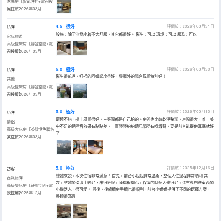
家庭房【智能客控+電視投
屏】
入住於2026年03月
4.5
很好
評價於：2026年03月31日
訪客
設施：除了沙發座着不太舒服，其它都很好。 衞生：可以 環境：可以 服務：可以
家庭旅遊
高級雙床房【靜謐空間+電
視投屏】
入住於2026年03月
5.0
極好
評價於：2026年03月30日
訪客
衞生很乾凈，打掃的阿姨態度很好，餐廳外的陽台風景特別好！
其他
高級雙床房【靜謐空間+電
視投屏】
入住於2026年03月
5.0
極好
評價於：2026年03月10日
訪客
環境不錯，樓上風景很好，三張圖都是自己拍的。房間也比較乾淨整潔，房間很大，唯一美
情侶
中不足的是隔音效果有點點差，一直隱隱約約聽見隔壁有喧囂聲，要是前台能提供耳塞就好
高級大床房【茶顏悅色聯名
了
茶包】
入住於2026年03月
5.0
極好
評價於：2025年12月16日
訪客
總體來説，本次住宿非常滿意！ 首先，前台小姐姐非常温柔，整個入住過程非常順利 其
商務旅客
次，整體的環境比較好，床很舒服，睡得很開心，保潔的阿姨人也很好。還有專門送東西的
高級雙床房【靜謐空間+電
小機器人，很可愛。 最後，後續續房手續也很順利，前台小姐姐提供了不同的選擇方案，
視投屏】
入住於2025年12月
整體很滿意