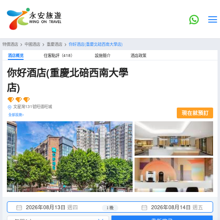
特價酒店
>
中國酒店
>
重慶酒店
>
你好酒店(重慶北碚西南大學店)
酒店概览
住客點評（418）
設施簡介
酒店政策
你好酒店(重慶北碚西南大學
店)
文星灣131號旺德旺城
現在就預訂
全部設施>
2026年08月13日
週四
2026年08月14日
週五
1 晚