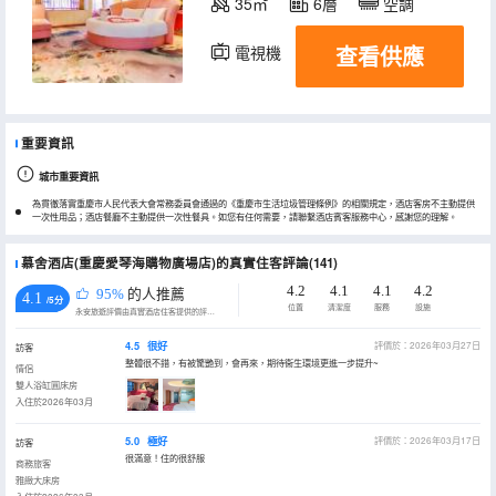
35㎡
6層
空調
查看供應
電視機
重要資訊
城市重要資訊
為貫徹落實重慶市人民代表大會常務委員會通過的《重慶市生活垃圾管理條例》的相關規定，酒店客房不主動提供
一次性用品；酒店餐廳不主動提供一次性餐具。如您有任何需要，請聯繫酒店賓客服務中心，感謝您的理解。
慕舍酒店(重慶愛琴海購物廣場店)的真實住客評論(141)
4.2
4.1
4.1
4.2
95%
的人推薦
4.1
/5分
位置
清潔度
服務
設施
永安旅遊評價由真實酒店住客提供的評價。
4.5
很好
評價於：2026年03月27日
訪客
整體很不錯，有被驚艷到，會再來，期待衞生環境更進一步提升~
情侶
雙人浴缸圓床房
入住於2026年03月
5.0
極好
評價於：2026年03月17日
訪客
很滿意！住的很舒服
商務旅客
雅緻大床房