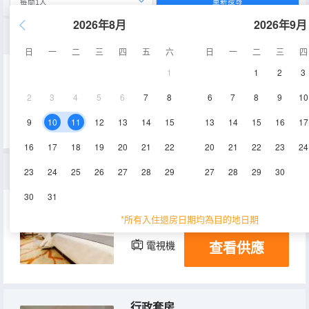
重新搜尋
2026年8月
2026年9月
輕奢機麻套房
日
一
二
三
四
五
六
日
一
二
三
四
1
1
2
3
35㎡
6層
空調
2
3
4
5
6
7
8
6
7
8
9
10
查看供應
電視機
9
10
11
12
13
14
15
13
14
15
16
17
16
17
18
19
20
21
22
20
21
22
23
24
雅緻雙床房
23
24
25
26
27
28
29
27
28
29
30
30
31
35㎡
6層
空調
*所有入住退房日期均為目的地日期
查看供應
電視機
行政套房