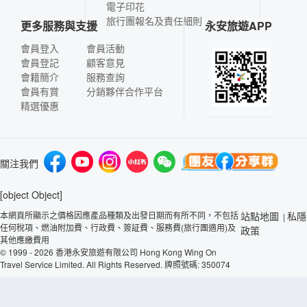
電子印花
旅行團報名及責任細則
更多服務與支援
永安旅遊APP
會員登入
會員活動
會員登記
顧客意見
會籍簡介
服務查詢
會員有賞
分銷夥伴合作平台
精選優惠
關注我們
[object Object]
本網頁所顯示之價格因應產品種類及出發日期而有所不同，不包括
站點地圖
私隱
|
任何稅項、燃油附加費、行政費、簽証費、服務費(旅行團適用)及
政策
其他應繳費用
© 1999 - 2026 香港永安旅遊有限公司 Hong Kong Wing On
Travel Service Limited. All Rights Reserved. 牌照號碼: 350074