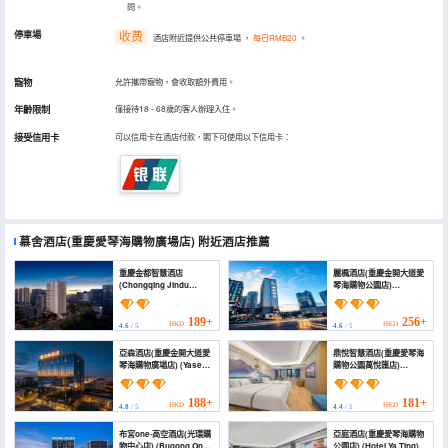
問。
停車場
收费
酒店附近提供公共停車場
，
每日RMB20
。
寵物
允許攜帶寵物，會收取額外費用。
年齡限制
僅接待18 - 68歲的客人辦理入住。
接受信用卡
可以信用卡在酒店付款，閣下可使用以下信用卡：
慕舍酒店(重慶愛琴海購物廣場店)
附近酒店推薦
重慶金都智慧酒店
麗楓酒店(重慶金開大道愛
(Chongqing Jindu
琴海購物公園店)
Smart Hotel)
(Lavande Hotel
(Chongqing Jinkai
Avenue Aegean
189+
256+
HKD
HKD
4.6
/ 5
4.6
/ 5
Shopping Mall))
亞森酒店(重慶金開大道愛
鼎悅智慧酒店(重慶愛琴海
琴海購物廣場店) (Yasen
購物公園萬悅匯店)
Hotel (Aegean
(Dingyue Zhihui Hotel)
Shopping Plaza))
188+
181+
HKD
HKD
4.8
/ 5
4.4
/ 5
布宮one·高空酒店(光環購
亞庭酒店(重慶愛琴海購物
物中心店) (Bugong One
公園店) (Hotel Ya Ting)