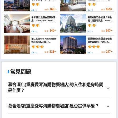
High-Rise Hotel (AURA
Shopping Mall))
160+
169+
HKD
HKD
4.8
/ 5
4.4
/ 5
中卓酒店(重慶金開萬悅匯
易豪商務酒店(重慶人和金
店) (Zhongzhuo Hotel
開大道愛琴海店) (Yihao
(Chongqing Jinkai
Hotel (Chongqing
Wanyuehui Store))
Renhe Yuehui))
140+
105+
HKD
HKD
4.6
/ 5
4.3
/ 5
兩江萬琅·OneJasper高空
雲見棲舍酒店(重慶愛情海
酒店 (OneJasper
購物公園店) (Yunjian
Boutique Hotel)
Qishe Hotel (Chongqing
Aihai Shopping Park))
221+
257+
HKD
HKD
4.8
/ 5
4.6
/ 5
常見問題
慕舍酒店(重慶愛琴海購物廣場店)的入住和退房時間
是什麼？
慕舍酒店(重慶愛琴海購物廣場店)是否提供早餐？