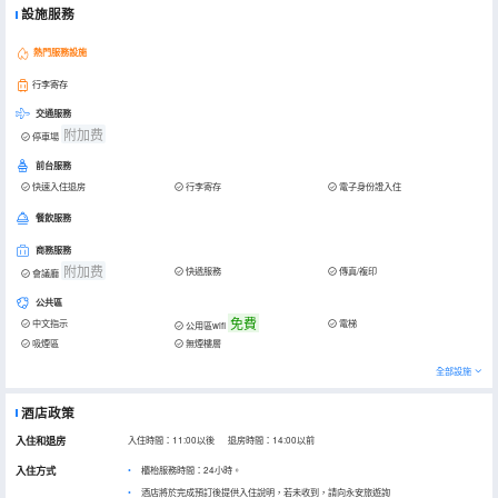
設施服務
熱門服務設施
行李寄存
交通服務
附加费
停車場
前台服務
快速入住退房
行李寄存
電子身份證入住
餐飲服務
商務服務
附加费
快遞服務
傳真/複印
會議廳
公共區
免費
中文指示
電梯
公用區wifi
吸煙區
無煙樓層
全部設施
酒店政策
入住和退房
入住時間：11:00以後 退房時間：14:00以前
入住方式
櫃枱服務時間：24小時。
酒店將於完成預訂後提供入住說明，若未收到，請向永安旅遊詢