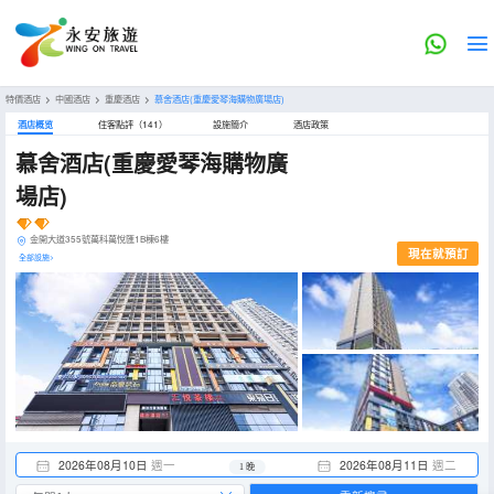
特價酒店
>
中國酒店
>
重慶酒店
>
慕舍酒店(重慶愛琴海購物廣場店)
酒店概览
住客點評（141）
設施簡介
酒店政策
慕舍酒店(重慶愛琴海購物廣
場店)
金開大道355號萬科萬悅匯1B棟6樓
現在就預訂
全部設施>
2026年08月10日
週一
2026年08月11日
週二
1 晚