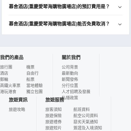
慕舍酒店(重慶愛琴海購物廣場店)的預訂費用是？
慕舍酒店(重慶愛琴海購物廣場店)能否免費取消？
我們的產品
關於我們
旅行團
機票
公司背景
酒店
自由行
最新動向
郵輪
船票
新聞發佈
高鐵火車票
當地體驗
分行位置
港玩港食
獨立包團
人才招聘及發展
私隱政策
旅遊資訊
旅遊服務
旅遊攻略
旅客須知
航班資料
旅遊保險
航空公司資料
旅遊禮券
惡劣天氣通知
旅遊短片
簽證及入境須知