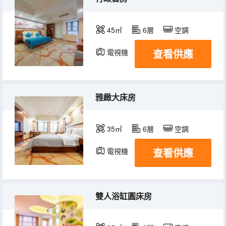
45㎡
6層
空調
查看供應
電視機
雅緻大床房
35㎡
6層
空調
查看供應
電視機
雙人浴缸圓床房