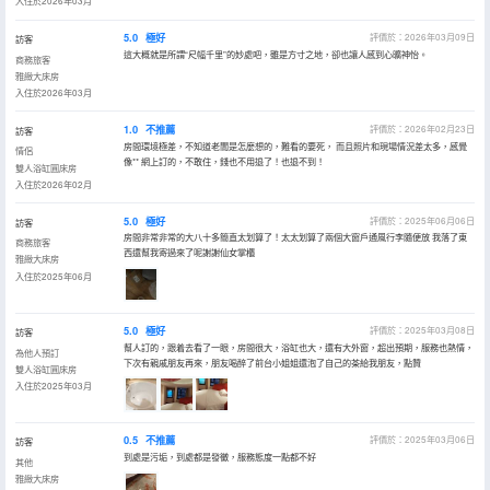
入住於2026年03月
5.0
極好
評價於：2026年03月09日
訪客
這大概就是所謂“尺幅千里”的妙處吧，雖是方寸之地，卻也讓人感到心曠神怡。
商務旅客
雅緻大床房
入住於2026年03月
1.0
不推薦
評價於：2026年02月23日
訪客
房間環境極差，不知道老闆是怎麼想的，難看的要死， 而且照片和現場情況差太多，感覺
情侶
像** 網上訂的，不敢住，錢也不用退了！也退不到！
雙人浴缸圓床房
入住於2026年02月
5.0
極好
評價於：2025年06月06日
訪客
房間非常非常的大八十多簡直太划算了！太太划算了兩個大窗戶通風行李隨便放 我落了東
商務旅客
西還幫我寄過來了呢謝謝仙女掌櫃
雅緻大床房
入住於2025年06月
5.0
極好
評價於：2025年03月08日
訪客
幫人訂的，跟着去看了一眼，房間很大，浴缸也大，還有大外窗，超出預期，服務也熱情，
為他人預訂
下次有親戚朋友再來，朋友喝醉了前台小姐姐還泡了自己的茶給我朋友，點贊
雙人浴缸圓床房
入住於2025年03月
0.5
不推薦
評價於：2025年03月06日
訪客
到處是污垢，到處都是發黴，服務態度一點都不好
其他
雅緻大床房