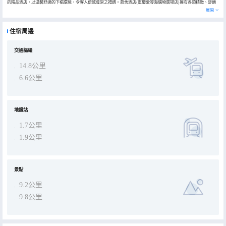
的精品酒店，以温馨舒適的下榻環境，令客人倍感尊崇之禮遇。慕舍酒店(重慶愛琴海購物廣場店)擁有各類精緻、舒適
的客房以及套房。每間客房均備有國際長途電話、高速寬帶接口、數字電視等多項商務設施及服務，無論是商務旅客還
展開
是休閒度假，我們都會提供“細緻入微、體貼入心”的貼心服務以及愉快的入住體驗。
住宿周邊
交通樞紐
14.8公里
6.6公里
地鐵站
1.7公里
1.9公里
景點
9.2公里
9.8公里