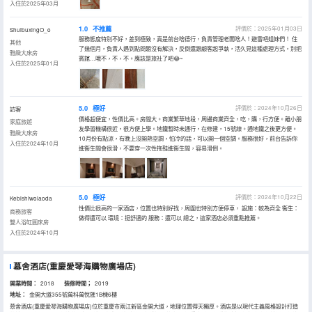
入住於2025年03月
1.0
不推薦
評價於：2025年01月03日
ShuibuxingO_o
服務態度特別不好，差到極致，真是前台啥德行，負責管理老闆啥人！避雷吧姐妹們！ 住
其他
了幾個月，負責人遇到點問題沒有解決，反倒還跟顧客起爭執，活久見這種處理方式，別把
雅緻大床房
賓館…哦不，不，不。應該是旅社了吧😂~
入住於2025年01月
5.0
極好
評價於：2024年10月26日
訪客
價格超便宜，性價比高。房間大。商業繁華地段，周邊商業齊全，吃，購，行方便。離小朋
家庭旅遊
友學習機構很近，很方便上學。地鐵暫時未通行，在修建，15號線。通地鐵之後更方便。
雅緻大床房
10月份有點涼，有晚上沒開熱空調，怕冷的話，可以開一個空調。服務很好，前台告訴你
入住於2024年10月
進衞生間會很滑，不要穿一次性拖鞋進衞生間，容易滑倒。
5.0
極好
評價於：2024年10月22日
Kebishiwolaoda
性價比很高的一家酒店，位置也特別好找，周圍也特別方便停車， 設施：較為齊全 衞生：
商務旅客
做得還可以 環境：挺舒適的 服務：還可以 總之，這家酒店必須重點推薦。
雙人浴缸圓床房
入住於2024年10月
慕舍酒店(重慶愛琴海購物廣場店)
開業時間：
2018
装修時間；
2019
地址：
金開大道355號萬科萬悅匯1B棟6樓
慕舍酒店(重慶愛琴海購物廣場店)位於重慶市兩江新區金開大道，地理位置得天獨厚。酒店是以現代主義風格設計打造