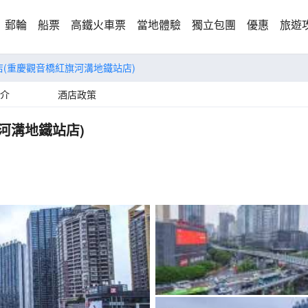
郵輪
船票
高鐵火車票
當地體驗
獨立包團
優惠
旅遊
m酒店(重慶觀音橋紅旗河溝地鐵站店)
介
酒店政策
旗河溝地鐵站店)