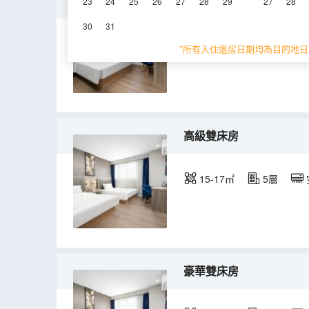
豪華大床房
23
24
25
26
27
28
29
27
28
30
31
10-15㎡
5層
*所有入住退房日期均為目的地日
高級雙床房
15-17㎡
5層
豪華雙床房