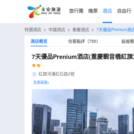
旅行團
機票
酒店
自由行
特價酒店
>
中國酒店
>
重慶酒店
>
7天優品Preniu
酒店概览
住客點評（750）
設施簡
7天優品Prenium酒店(重慶觀音橋紅
紅旗河溝紅石路2號
全部設施>