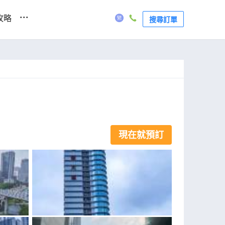
...
攻略
搜尋訂單
現在就預訂