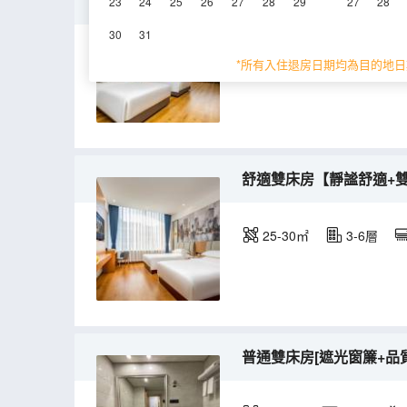
豪華雙床房【璀璨都市+
23
24
25
26
27
28
29
27
28
30
31
30-35㎡
3-5層
*所有入住退房日期均為目的地日
舒適雙床房【靜謐舒適+
25-30㎡
3-6層
普通雙床房[遮光窗簾+品