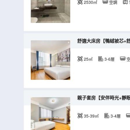
2530㎡
空調
舒適大床房【鴨絨被芯+
25㎡
3-6層
親子套房【安伴時光+靜
35-39㎡
3-4層