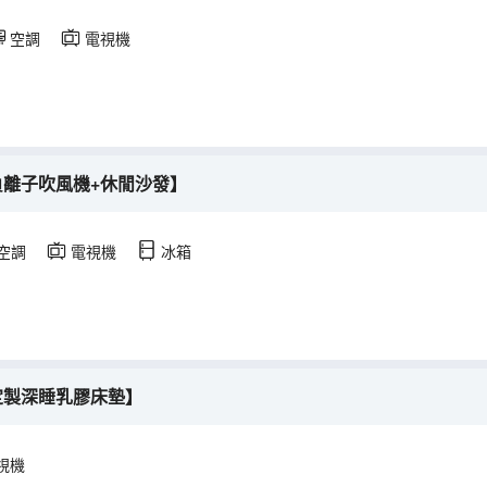
空調
電視機
負離子吹風機+休閒沙發】
空調
電視機
冰箱
定製深睡乳膠床墊】
視機