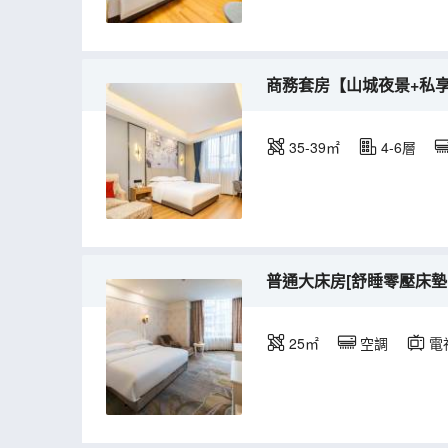
商務套房【山城夜景+私
35-39㎡
4-6層
普通大床房[舒睡零壓床墊
25㎡
空調
電