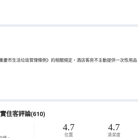
重慶市生活垃圾管理條例》的相關規定，酒店客房不主動提供一次性用品
住客評論(610)
4.7
4.7
位置
清潔度
評價。