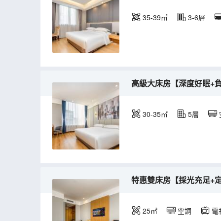
35-39㎡
3-6層
高級大床房【深度好眠+
30-35㎡
5層
特惠雙床房【採光充足+
25㎡
空調
電