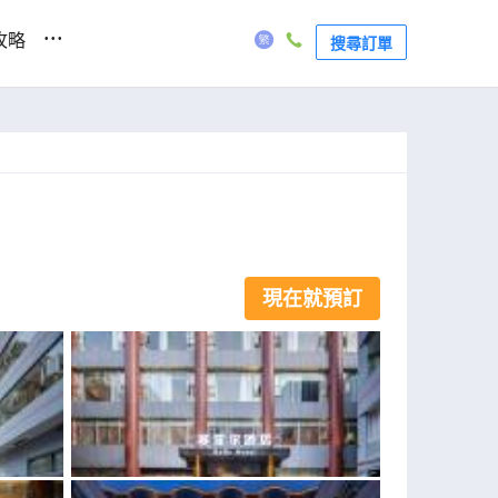
...
攻略
搜尋訂單
現在就預訂