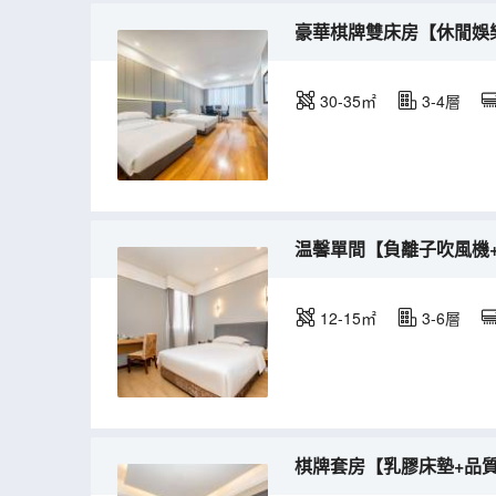
豪華棋牌雙床房【休閒娛
30-35㎡
3-4層
温馨單間【負離子吹風機
12-15㎡
3-6層
棋牌套房【乳膠床墊+品