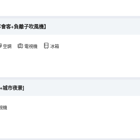
享會客+負離子吹風機】
空調
電視機
冰箱
+城市夜景]
視機