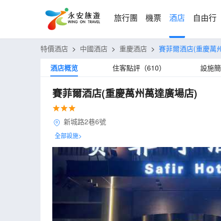
旅行團
機票
酒店
自由行
特價酒店
>
中國酒店
>
重慶酒店
>
賽菲爾酒店(重慶萬
酒店概览
住客點評（610）
設施簡
賽菲爾酒店(重慶萬州萬達廣場店)
新城路2巷6號
全部設施>