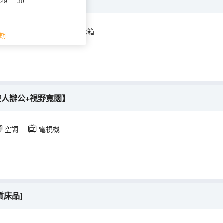
城市夜景+助眠記憶枕】
29
30
空調
電視機
冰箱
期
雙人辦公+視野寬闊】
空調
電視機
質床品]