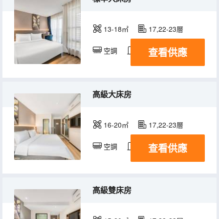
13-18㎡
17,22-23層
查看供應
空調
淋浴
電視機
高級大床房
16-20㎡
17,22-23層
查看供應
空調
淋浴
電視機
高級雙床房