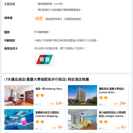
入住方式
櫃枱服務時間：24小時。
預訂後請於入住前通過手機號碼聯繫酒店。
停車場
收费
酒店提供停車位，詳情請諮詢酒店
。
寵物
不可攜帶寵物。
年齡限制
18歲以下的房客不得在沒有家長或監護人的情況下入住酒店。
接受信用卡
可以信用卡在酒店付款，閣下可使用以下信用卡：
7天優品酒店(重慶大學城熙街步行街店)
附近酒店推薦
海棠一宿 (Haitang Yisu)
蘭歐酒店(重慶大學城店)
(Lanou Hotel
(Chongqing University
Town))
126+
236+
HKD
HKD
4.7
/ 5
4.6
/ 5
重慶緣份星空主題酒店
奧力給影院酒店(大學城熙
(Yuanfen Xingkong
街店) (Aoligei cinema
Theme Hotel)
Hotel)
70+
95+
HKD
HKD
4.2
/ 5
4.3
/ 5