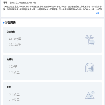
地址：
藝德路富力城五星名座2棟17樓
7天優品酒店(重慶大學城熙街步行街店)位於學術氛圍濃厚的沙坪壩區大學城，酒店毗鄰重慶大學虎溪校區，四川美術學
院，重慶師範大學，重慶醫科大學，等十五所高等院校，距離輕軌1號線大學城站騎行約5分鐘，步行約10分鐘，交通便
利，到重慶各大商圈及網紅景點例如乘坐地鐵1號線可直達著名的磁器口古鎮，三峽廣場，解放碑商圈等等景區。離熙
展開
街美食一條街步行5分鐘就能到，本酒店周圍生態環境優美，本酒店交通便捷；文化氛圍濃郁、科技產業發達、綜合配
套完善，是西部地區的高級人才培訓中心、科學研究與創新中心、國際科技教育交流中心。熙街擁有國際上先進的都市
休閒購物公園案例；酒店正對面的就是大學城公園，公園環境優美，是散步約會的不二之選，重慶青春潮商業地標，購
住宿周邊
物、休閒、餐娛、娛樂、觀光、商務、服務、社交等全部業態囊括其中。客房寬敞、明亮並配有落地窗；同時還為您提
供高清互動點播平台電視；極速無線WiFi，方便您辦公和娛樂！全體員工恭候您的光臨，竭誠為您提供乾淨、安全、舒
適的客房和最貼心周到的服務，期待您的入住。地址：重慶市沙坪壩區大學城藝德路23號2棟（進大門左側）
交通樞紐
41.3公里
19.1公里
地鐵站
1公里
1.9公里
景點
0.5公里
2.7公里