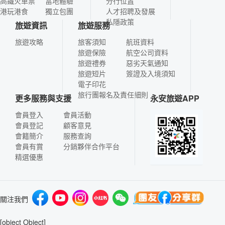
高鐵火車票
當地體驗
分行位置
港玩港食
獨立包團
人才招聘及發展
私隱政策
旅遊資訊
旅遊服務
旅遊攻略
旅客須知
航班資料
旅遊保險
航空公司資料
旅遊禮券
惡劣天氣通知
旅遊短片
簽證及入境須知
電子印花
旅行團報名及責任細則
更多服務與支援
永安旅遊APP
會員登入
會員活動
會員登記
顧客意見
會籍簡介
服務查詢
會員有賞
分銷夥伴合作平台
精選優惠
關注我們
[object Object]