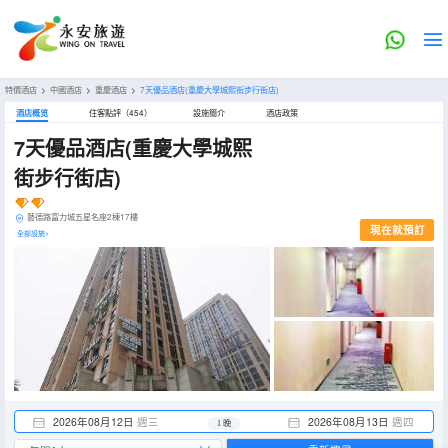
特價酒店
>
中國酒店
>
重慶酒店
>
7天優品酒店(重慶大學城熙街步行街店)
酒店概览
住客點評（454）
設施簡介
酒店政策
7天優品酒店(重慶大學城熙
街步行街店)
藝德路富力城五星名座2棟17樓
現在就預訂
全部設施>
2026年08月12日
週三
2026年08月13日
週四
1 晚