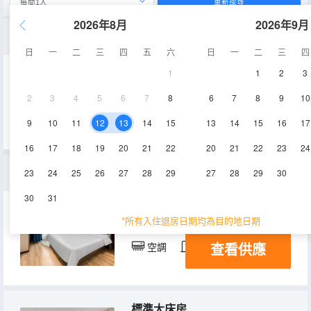
重新搜尋
2026年8月
2026年9月
豪華雙床房
日
一
二
三
四
五
六
日
一
二
三
四
1
1
2
3
16-22㎡
17,22,23層
2
3
4
5
6
7
8
6
7
8
9
10
查看供應
空調
淋浴
電視機
9
10
11
12
13
14
15
13
14
15
16
17
16
17
18
19
20
21
22
20
21
22
23
24
豪華大床房
23
24
25
26
27
28
29
27
28
29
30
30
31
16-22㎡
17,22,23層
*所有入住退房日期均為目的地日期
查看供應
空調
淋浴
電視機
標準大床房