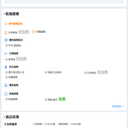
設施服務
熱門服務設施
附加费
叫醒服務
行李寄存
櫃枱服務語言
中文(普通話)
交通服務
附加费
停車場
前台服務
附加费
電子身份證入住
快速入住退房
行李寄存
叫醒服務
餐飲服務
商務服務
免費
快遞服務
傳真/複印
全部設施
酒店政策
入住和退房
入住時間：12:00以後 退房時間：13:00以前