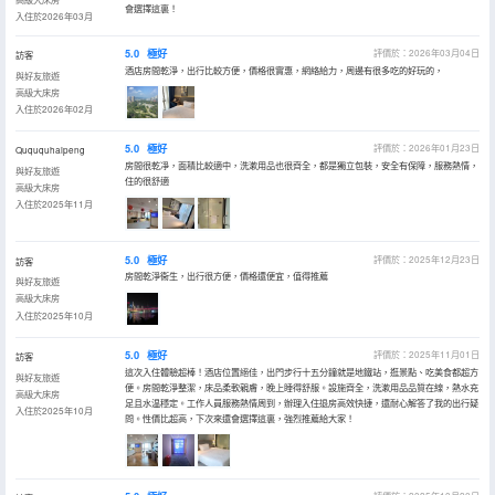
會選擇這裏！
入住於2026年03月
5.0
極好
評價於：2026年03月04日
訪客
酒店房間乾淨，出行比較方便，價格很實惠，網絡給力，周邊有很多吃的好玩的，
與好友旅遊
高級大床房
入住於2026年02月
5.0
極好
評價於：2026年01月23日
Quququhaipeng
房間很乾凈，面積比較適中，洗漱用品也很齊全，都是獨立包裝，安全有保障，服務熱情，
與好友旅遊
住的很舒適
高級大床房
入住於2025年11月
5.0
極好
評價於：2025年12月23日
訪客
房間乾淨衞生，出行很方便，價格還便宜，值得推薦
與好友旅遊
高級大床房
入住於2025年10月
5.0
極好
評價於：2025年11月01日
訪客
這次入住體驗超棒！酒店位置絕佳，出門步行十五分鐘就是地鐵站，逛景點、吃美食都超方
與好友旅遊
便。房間乾淨整潔，床品柔軟親膚，晚上睡得舒服。設施齊全，洗漱用品品質在線，熱水充
高級大床房
足且水温穩定。工作人員服務熱情周到，辦理入住退房高效快捷，還耐心解答了我的出行疑
入住於2025年10月
問。性價比超高，下次來還會選擇這裏，強烈推薦給大家！