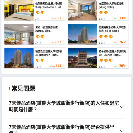
悅伴灣賓館(重慶大學城熙
亦庭酒店(大學城熙街店)
街店) (Yuebanwan Hotel
(Yiting Hotel)
Chongqing University
Town Xijie Branch)
95+
139+
HKD
HKD
4
/ 5
4.5
/ 5
清酒一宿(重慶熙街店)
重慶特麗斯酒店(大學城熙
(Qingjiu Yisu
街店) (Telis Hotel)
(Chongqing Xijie))
92+
263+
HKD
HKD
4.5
/ 5
4.8
/ 5
柏曼酒店(重慶大學城熙街
桔子酒店(重慶大學城熙街
店) (Borrman Hotel
店) (Orange Hotel
(Chongqing University
(Chongqing University
Town Xijie))
Town Xijie))
144+
369+
HKD
HKD
4.7
/ 5
4.8
/ 5
常見問題
7天優品酒店(重慶大學城熙街步行街店)的入住和退房
時間是什麼？
7天優品酒店(重慶大學城熙街步行街店)是否提供早