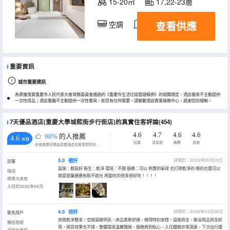
15-20㎡
17,22-23層
查看供應
空調
淋浴
電視機
重要資訊
城市重要資訊
為貫徹落實重慶市人民代表大會常務委員會通過的《重慶市生活垃圾管理條例》的相關規定，酒店客房不主動提供
一次性用品；酒店餐廳不主動提供一次性餐具。如您有任何需要，請聯繫酒店賓客服務中心，感謝您的理解。
7天優品酒店(重慶大學城熙街步行街店)的真實住客評論(454)
4.6
4.7
4.6
4.6
98%
的人推薦
4.6
/5分
位置
清潔度
服務
設施
永安旅遊評價由真實酒店住客提供的評價。
5.0
極好
評價於：2026年06月08日
訪客
設施：都挺好 衞生：乾淨 環境：不錯 服務：可以 佈置的氣球 也打掃乾淨的 睡的也還可以
情侶
就是窗簾邊邊有點不遮光 周圍吃的很多很好吃！！！！
標準大床房
入住於2026年06月
4.0
很好
評價於：2026年03月28日
匿名用戶
房間乾淨整潔，空間寬敞明亮，床品柔軟舒適，睡得特別安穩。設施齊全，衞浴用品齊全好
獨自旅遊
用，隔音效果也不錯。整體環境温馨雅緻，服務周到貼心，入住體驗非常滿意，下次出行還
高級大床房