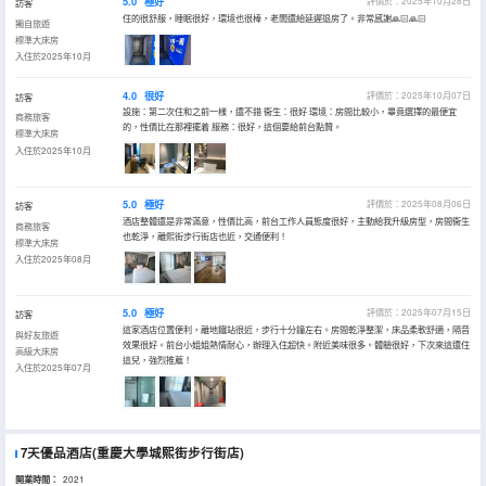
5.0
極好
評價於：2025年10月28日
訪客
住的很舒服，睡眠很好，環境也很棒，老闆還給延遲退房了。非常感謝🙏🏻🙏🏻
獨自旅遊
標準大床房
入住於2025年10月
4.0
很好
評價於：2025年10月07日
訪客
設施：第二次住和之前一樣，還不錯 衞生：很好 環境：房間比較小，畢竟選擇的最便宜
商務旅客
的，性價比在那裡擺着 服務：很好，這個要給前台點贊。
標準大床房
入住於2025年10月
5.0
極好
評價於：2025年08月06日
訪客
酒店整體還是非常滿意，性價比高，前台工作人員態度很好，主動給我升級房型，房間衞生
商務旅客
也乾淨，離熙街步行街店也近，交通便利！
標準大床房
入住於2025年08月
5.0
極好
評價於：2025年07月15日
訪客
這家酒店位置便利，離地鐵站很近，步行十分鐘左右。房間乾淨整潔，床品柔軟舒適，隔音
與好友旅遊
效果很好。前台小姐姐熱情耐心，辦理入住超快。附近美味很多。體驗很好，下次來這還住
高級大床房
這兒，強烈推薦！
入住於2025年07月
7天優品酒店(重慶大學城熙街步行街店)
開業時間：
2021