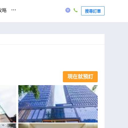
...
攻略
搜尋訂單
現在就預訂