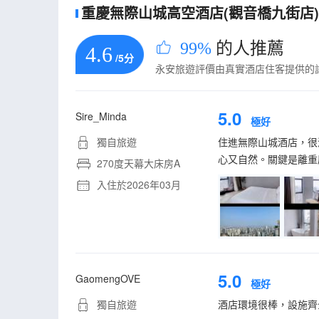
重慶無際山城高空酒店(觀音橋九街店)的
99%
的人推薦
4.6
/5分
永安旅遊評價由真實酒店住客提供的
5.0
Sire_Minda
極好
獨自旅遊
住進無際山城酒店，很
心又自然。關鍵是離重
270度天幕大床房A
入住於2026年03月
5.0
GaomengOVE
極好
獨自旅遊
酒店環境很棒，設施齊