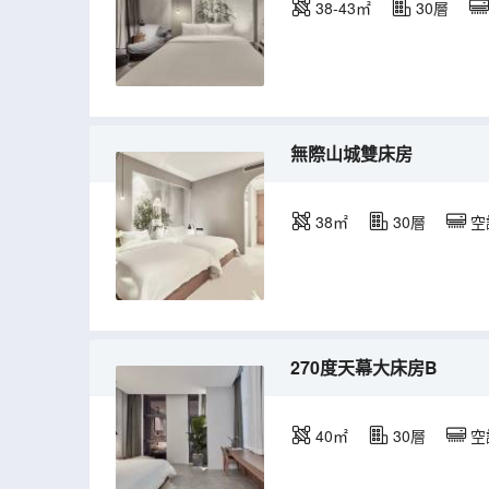
38-43㎡
30層
無際山城雙床房
38㎡
30層
空
270度天幕大床房B
40㎡
30層
空