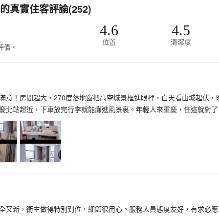
真實住客評論(252)
4.6
4.5
位置
清潔度
評價。
滿意！房間超大，270度落地窗把高空城景框進眼裡，白天看山城起伏
慶北站超近，下車放完行李就能癱進風景裏。年輕人來重慶，住這就對了
全又新，衞生做得特別到位，細節很用心。服務人員態度友好，有求必應