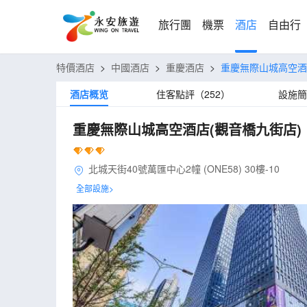
旅行團
機票
酒店
自由行
特價酒店
>
中國酒店
>
重慶酒店
>
重慶無際山城高空酒
酒店概览
住客點評（252）
設施簡
重慶無際山城高空酒店(觀音橋九街店)
北城天街40號萬匯中心2幢 (ONE58) 30樓-10
全部設施>