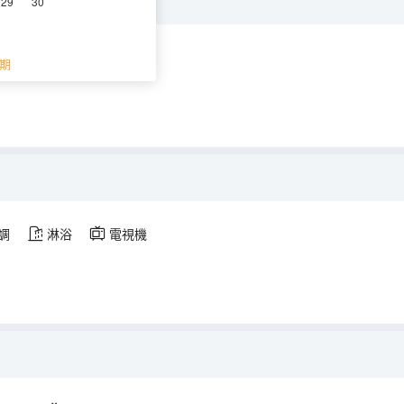
29
30
調
淋浴
期
調
淋浴
電視機