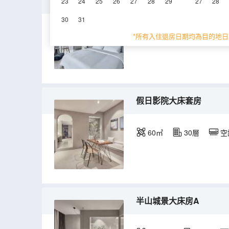
270度天幕大床房A
23
24
25
26
27
28
29
27
28
30
31
55㎡
30層
空
*所有入住退房日期均為目的地日
假日影院大床套房
60㎡
30層
空
半山城景大床房A