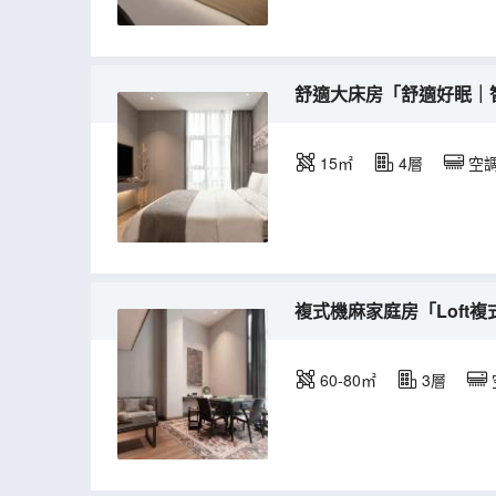
舒適大床房「舒適好眠｜
15㎡
4層
空
複式機麻家庭房「Loft
60-80㎡
3層