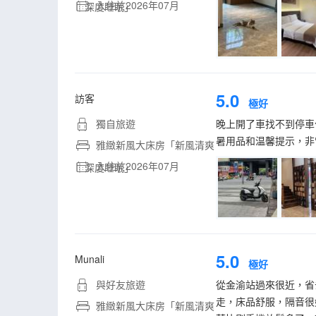
入住於2026年07月
｜深度睡眠」
5.0
訪客
極好
獨自旅遊
晚上開了車找不到停車
暑用品和温馨提示，非
雅緻新風大床房「新風清爽
入住於2026年07月
｜深度睡眠」
5.0
Munali
極好
與好友旅遊
從金渝站過來很近，省
走，床品舒服，隔音很
雅緻新風大床房「新風清爽