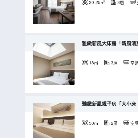
20-25㎡
3層
雅緻新風大床房「新風清
18㎡
3層
空
雅緻新風親子房「大小床
50㎡
2層
空