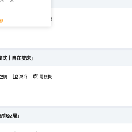
t複式｜深度睡眠」
29
30
空調
淋浴
電視機
期
t複式｜自在雙床」
空調
淋浴
電視機
智能家居」