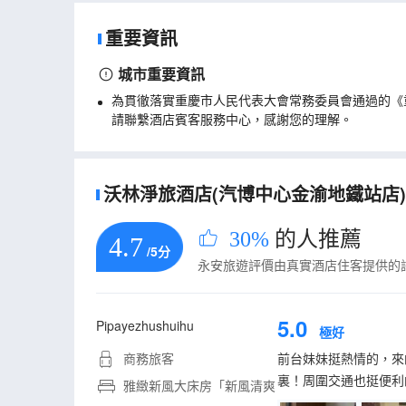
重要資訊
城市重要資訊
為貫徹落實重慶市人民代表大會常務委員會通過的《
請聯繫酒店賓客服務中心，感謝您的理解。
沃林淨旅酒店(汽博中心金渝地鐵站店)的
30%
的人推薦
4.7
/5分
永安旅遊評價由真實酒店住客提供的
5.0
Pipayezhushuihu
極好
商務旅客
前台妹妹挺熱情的，來
裏！周圍交通也挺便利
雅緻新風大床房「新風清爽