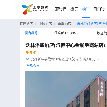
旅行團
機票
酒店
自由行
特價酒店
>
中國酒店
>
重慶酒店
>
沃林淨旅酒店(汽博
酒店概览
住客點評（287）
設施簡
沃林淨旅酒店(汽博中心金渝地鐵站店)
北部新區棲霞路16號融創金茂時代6幢1單元1-5
全部設施>