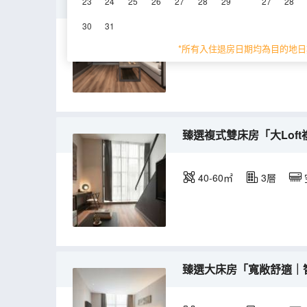
臻選複式大床房「大Lof
23
24
25
26
27
28
29
27
28
30
31
40-50㎡
3層
*所有入住退房日期均為目的地日
臻選複式雙床房「大Lof
40-60㎡
3層
臻選大床房「寬敞舒適｜