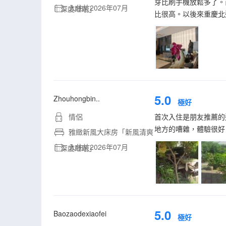
芽比刷手機放鬆多了。
入住於2026年07月
｜深度睡眠」
比很高。以後來重慶北
5.0
Zhouhongbin..
極好
情侶
首次入住是朋友推薦的
地方的嘈雜，體驗很好
雅緻新風大床房「新風清爽
入住於2026年07月
｜深度睡眠」
5.0
Baozaodexiaofei
極好