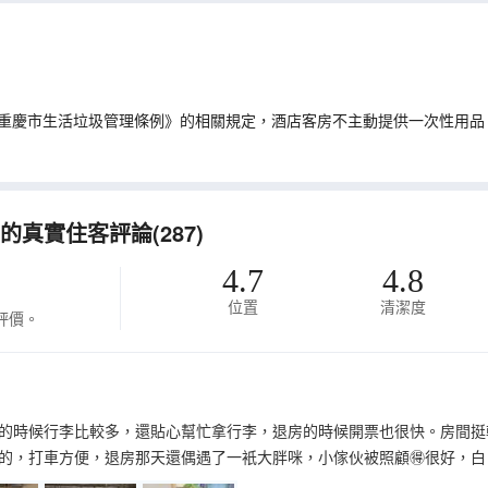
重慶市生活垃圾管理條例》的相關規定，酒店客房不主動提供一次性用品
真實住客評論(287)
4.7
4.8
位置
清潔度
評價。
的時候行李比較多，還貼心幫忙拿行李，退房的時候開票也很快。房間挺
的，打車方便，退房那天還偶遇了一衹大胖咪，小傢伙被照顧🉐很好，白