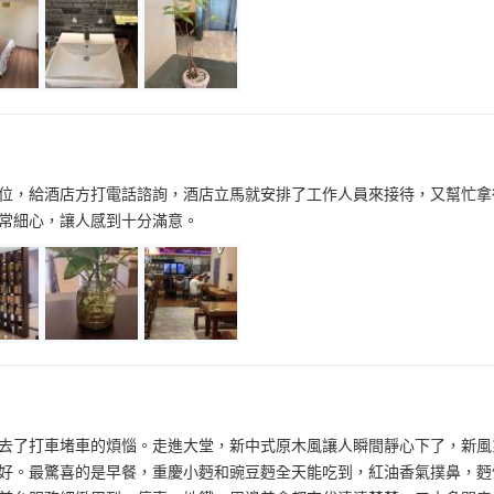
位，給酒店方打電話諮詢，酒店立馬就安排了工作人員來接待，又幫忙拿
常細心，讓人感到十分滿意。
去了打車堵車的煩惱。走進大堂，新中式原木風讓人瞬間靜心下了，新風
好。最驚喜的是早餐，重慶小麪和豌豆麪全天能吃到，紅油香氣撲鼻，麪