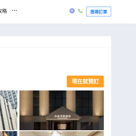
...
攻略
搜尋訂單
現在就預訂