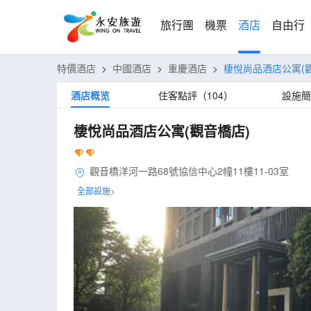
旅行團
機票
酒店
自由行
特價酒店
>
中國酒店
>
重慶酒店
>
棲悅尚品酒店公寓(
酒店概览
住客點評（104）
設施簡
棲悅尚品酒店公寓(觀音橋店)
觀音橋洋河一路68號協信中心2幢11樓11-03室
全部設施>