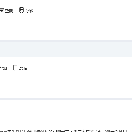
空調
冰箱
空調
冰箱
重慶市生活垃圾管理條例》的相關規定，酒店客房不主動提供一次性用品