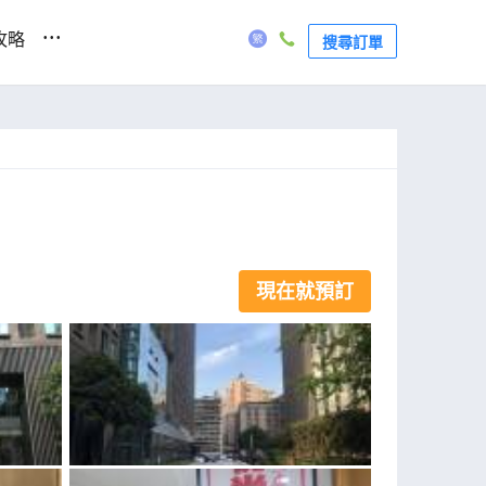
...
攻略
搜尋訂單
現在就預訂