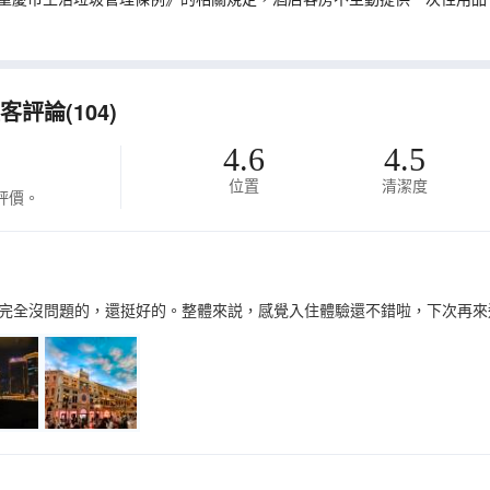
評論(104)
4.6
4.5
位置
清潔度
評價。
完全沒問題的，還挺好的。整體來説，感覺入住體驗還不錯啦，下次再來