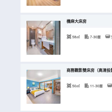
機麻大床房
58㎡
7-30層
商務觀影雙床房（高清投
50㎡
11-30層