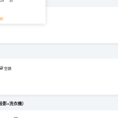
高清投影+洗衣機）
29
30
空調
冰箱
期
空調
投影+洗衣機）