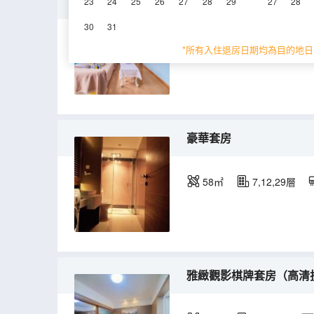
家庭觀影兩室一廳套房（
23
24
25
26
27
28
29
27
28
30
31
68㎡
11-30層
*所有入住退房日期均為目的地日
豪華套房
58㎡
7,12,29層
雅緻觀影棋牌套房（高清