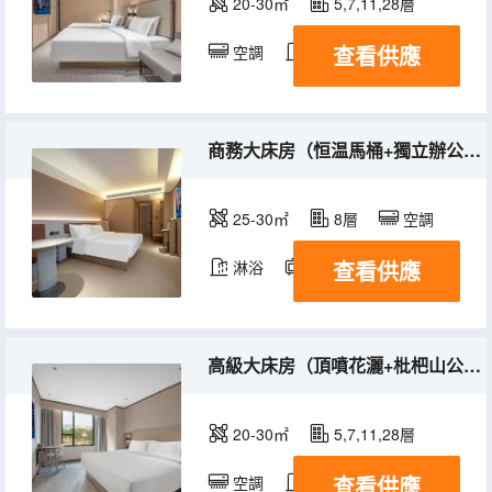
20-30㎡
5,7,11,28層
查看供應
空調
淋浴
電視機
商務大床房（恒温馬桶+獨立辦公桌+記憶棉枕）
25-30㎡
8層
空調
查看供應
淋浴
電視機
高級大床房（頂噴花灑+枇杷山公園+步行3分鐘到達兒童醫院）
20-30㎡
5,7,11,28層
查看供應
空調
淋浴
電視機