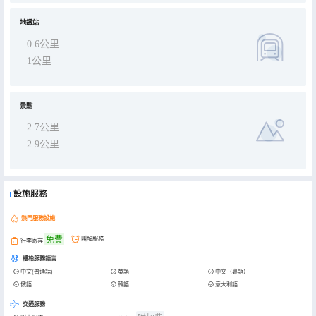
地鐵站
0.6公里
1公里
景點
2.7公里
2.9公里
設施服務
熱門服務設施
免費
叫醒服務
行李寄存
櫃枱服務語言
中文(普通話)
英語
中文（粵語）
俄語
韓語
意大利語
交通服務