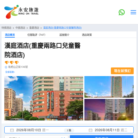
特價酒店
>
中國酒店
>
重慶酒店
>
漢庭酒店(重慶兩路口兒童醫院酒店)
酒店概览
住客點評（747）
設施簡介
酒店政策
漢庭酒店(重慶兩路口兒童醫
院酒店)
枇杷山正街136號
現在就預訂
全部設施>
2026年08月10日
週一
2026年08月11日
週二
1 晚