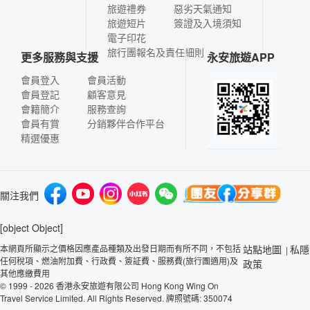
旅遊禮券
惡劣天氣通知
旅遊短片
簽證及入境須知
電子印花
旅行團報名及責任細則
更多服務與支援
永安旅遊APP
會員登入
會員活動
會員登記
顧客意見
會籍簡介
服務查詢
會員有賞
分銷夥伴合作平台
精選優惠
關注我們
[object Object]
本網頁所顯示之價格因應產品種類及出發日期而有所不同，不包括
站點地圖
私隱
|
任何稅項、燃油附加費、行政費、簽証費、服務費(旅行團適用)及
政策
其他應繳費用
© 1999 - 2026 香港永安旅遊有限公司 Hong Kong Wing On
Travel Service Limited. All Rights Reserved. 牌照號碼: 350074