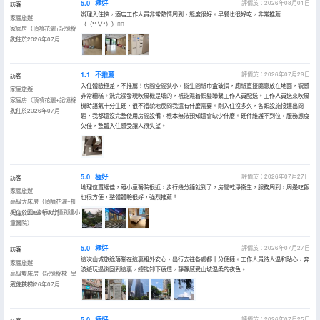
5.0
極好
評價於：2026年08月01日
訪客
辦理入住快，酒店工作人員非常熱情周到，態度很好。早餐也很好吃，非常推薦
家庭旅遊
（（*^∀^））👍🏻
家庭房（頂噴花灑+記憶棉
枕）
入住於2026年07月
1.1
不推薦
評價於：2026年07月29日
訪客
入住體驗極差，不推薦！房間空間狹小，衞生間紙巾盒破損，廁紙直接隨意放在地面，觀感
家庭旅遊
非常糟糕。洗完澡發現吹風機是壞的，衹能濕着頭髮聯繫工作人員配送。工作人員送來吹風
家庭房（頂噴花灑+記憶棉
機時語氣十分生硬，很不禮貌地反問我還有什麼需要。剛入住沒多久，各類設施接連出問
枕）
入住於2026年07月
題，我都還沒完整使用房間設備，根本無法預知還會缺少什麼。硬件維護不到位，服務態度
欠佳，整體入住感受讓人很失望。
5.0
極好
評價於：2026年07月27日
訪客
地理位置絕佳，離小童醫院很近，步行幾分鐘就到了，房間乾淨衞生，服務周到，周邊吃飯
家庭旅遊
也很方便，整體體驗很好，強烈推薦！
高級大床房（頂噴花灑+枇
杷山公園+步行3分鐘到達小
入住於2026年07月
童醫院）
5.0
極好
評價於：2026年07月27日
訪客
這次山城旅途落腳在這裏格外安心，出行去往各處都十分便捷。工作人員待人温和貼心，奔
家庭旅遊
波遊玩過後回到這裏，總能卸下疲憊，靜靜感受山城温柔的夜色。
高級雙床房（記憶棉枕+皇
冠大扶梯）
入住於2026年07月
5.0
極好
評價於：2026年07月25日