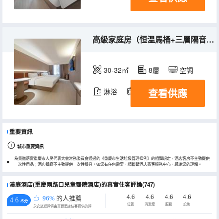
高級家庭房（恒温馬桶+三層隔音玻璃+記憶棉枕）
30-32㎡
8層
空調
查看供應
淋浴
電視機
重要資訊
城市重要資訊
為貫徹落實重慶市人民代表大會常務委員會通過的《重慶市生活垃圾管理條例》的相關規定，酒店客房不主動提供
一次性用品；酒店餐廳不主動提供一次性餐具。如您有任何需要，請聯繫酒店賓客服務中心，感謝您的理解。
漢庭酒店(重慶兩路口兒童醫院酒店)的真實住客評論(747)
4.6
4.6
4.6
4.6
96%
的人推薦
4.6
/5分
位置
清潔度
服務
設施
永安旅遊評價由真實酒店住客提供的評價。