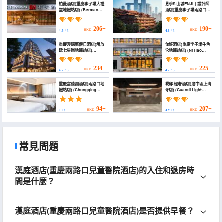
柏曼酒店(重慶李子壩大禮
恩季S·山城ENJI丨設計師
堂地鐵站店) (Berman
酒店(重慶李子壩兩路口地
Hotel (Chongqing
鐵站店) (Chongqing Enji
Yuzhong Da
S · Hotel)
Auditorium))
206+
190+
HKD
HKD
4.5
/ 5
4.8
/ 5
重慶漫瑞庭假日酒店(解放
你好酒店(重慶李子壩牛角
碑七星崗地鐵站店)
沱地鐵站店) (Ni Hao
(Chongqing Manruiting
Hotel (Chongqing Liziba
Holiday Meisu
Niujiaotuo Subway
(Jiefangbei Qixinggang
Station))
234+
225+
HKD
HKD
4.7
/ 5
4.7
/ 5
Subway Station
Branch))
重慶富佳園酒店(兩路口地
觀邸·輕奢酒店(渝中區上清
鐵站店) (Chongqing
寺店) (Guandi Light
Fujiayuan Hotel
Luxury Hotel
(Lianglukou Subway
(Shangqingsi Branch,
Station))
Yuzhong District))
94+
207+
HKD
HKD
4
/ 5
4.7
/ 5
常見問題
漢庭酒店(重慶兩路口兒童醫院酒店)的入住和退房時
間是什麼？
漢庭酒店(重慶兩路口兒童醫院酒店)是否提供早餐？