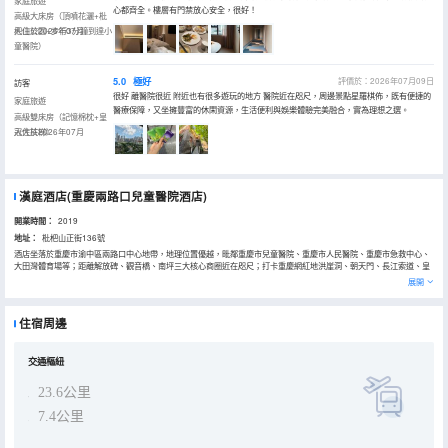
家庭旅遊
心都齊全。樓層有門禁放心安全，很好！
高級大床房（頂噴花灑+枇
杷山公園+步行3分鐘到達小
入住於2026年07月
童醫院）
5.0
極好
評價於：2026年07月09日
訪客
很好 離醫院很近 附近也有很多遊玩的地方 醫院近在咫尺，周邊景點星羅棋佈，既有便捷的
家庭旅遊
醫療保障，又坐擁豐富的休閑資源，生活便利與娛樂體驗完美融合，實為理想之選。
高級雙床房（記憶棉枕+皇
冠大扶梯）
入住於2026年07月
漢庭酒店(重慶兩路口兒童醫院酒店)
開業時間：
2019
地址：
枇杷山正街136號
酒店坐落於重慶市渝中區兩路口中心地帶，地理位置優越，毗鄰重慶市兒童醫院、重慶市人民醫院、重慶市急救中心、
大田灣體育場等；距離解放碑、觀音橋、南坪三大核心商圈近在咫尺；打卡重慶網紅地洪崖洞、朝天門、長江索道、皇
冠大扶梯、鵝嶺二廠、磁器口、三峽博物館、人民大禮堂也非常便捷。酒店擁有多種房型，乾淨舒適。所有房間及過道
展開
全無線覆蓋，且配套有自助早餐廳、書吧、自助洗衣房等設施，是您商務出行、旅遊渡假、休閒娛樂的理想選擇。地鐵
線路為1號線和3號線，兩路口站下。最近出口為2B. 步行8分鐘即可到達酒店。
住宿周邊
交通樞紐
23.6公里
7.4公里