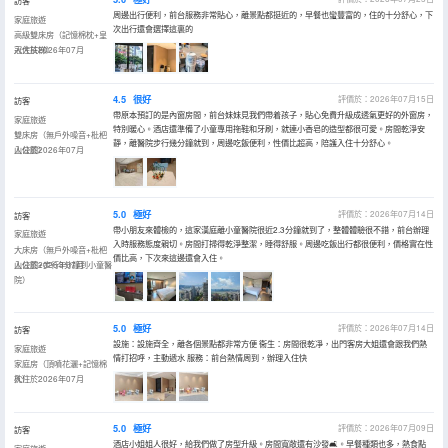
訪客
周邊出行便利，前台服務非常貼心，離景點都挺近的，早餐也蠻豐富的，住的十分舒心，下
家庭旅遊
次出行還會選擇這裏的
高級雙床房（記憶棉枕+皇
冠大扶梯）
入住於2026年07月
4.5
很好
評價於：2026年07月15日
訪客
帶原本預訂的是內窗房間，前台妹妹見我們帶着孩子，貼心免費升級成透氣更好的外窗房，
家庭旅遊
特別暖心。酒店還準備了小童專用拖鞋和牙刷，就連小香皂的造型都很可愛。房間乾淨安
雙床房（無戶外噪音+枇杷
靜，離醫院步行幾分鐘就到，周邊吃飯便利，性價比超高，陪護入住十分舒心。
山公園）
入住於2026年07月
5.0
極好
評價於：2026年07月14日
訪客
帶小朋友來體檢的，這家漢庭離小童醫院很近2.3分鐘就到了，整體體驗很不錯，前台辦理
家庭旅遊
入時服務態度親切。房間打掃得乾淨整潔，睡得舒服。周邊吃飯出行都很便利，價格實在性
大床房（無戶外噪音+枇杷
價比高，下次來這邊還會入住。
山公園+步行3分鐘到小童醫
入住於2026年07月
院）
5.0
極好
評價於：2026年07月14日
訪客
設施：設施齊全，離各個景點都非常方便 衞生：房間很乾凈，出門客房大姐還會跟我們熱
家庭旅遊
情打招呼，主動遞水 服務：前台熱情周到，辦理入住快
家庭房（頂噴花灑+記憶棉
枕）
入住於2026年07月
5.0
極好
評價於：2026年07月09日
訪客
酒店小姐姐人很好，給我們做了房型升級。房間寬敞還有沙發🛋️。早餐種類也多，熱食點