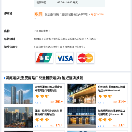
營業時間
07:00 - 10:00 每天
停車場
收费
無法提前預約：酒店附近提供公共停車場
，
每日CNY30
。
寵物
不可攜帶寵物。
年齡限制
18歲以下的房客不得在沒有家長或監護人的情況下入住酒店。
接受信用卡
可以信用卡在酒店付款，閣下可使用以下信用卡：
漢庭酒店(重慶兩路口兒童醫院酒店)
附近酒店推薦
永怡悅瀾假日酒店(重慶渝
你好酒店(重慶兩路口地鐵
中區兩路口地鐵站店)
站店) (Ni Hao Hotel
(Yongyi Yuelan Holiday
(Chongqing Lianglukou
Hotel (Chongqing
Subway station))
Lianglukou Subway
361+
214+
HKD
HKD
4.6
/ 5
4.7
/ 5
Station Children's
Hospital Branch))
瀾庭・悅雲兮設計酒店(重
如家精選酒店(重慶兩路口
慶兩路口地鐵站店)
地鐵站店) (Homeinn Plus
(Lanting Yueyunxi
Hotel (Chongqing
Design Hotel
Lianglukou Subway
(Chongqing Lianglukou
Station))
171+
237+
HKD
HKD
4.7
/ 5
4.8
/ 5
Subway Station
Branch))