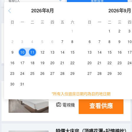
重新搜尋
2026年8月
2026年9月
大床房（無戶外噪音+枇杷山公園+步行3分鐘到兒童醫院）
日
一
二
三
四
五
六
日
一
二
三
四
1
1
2
3
20-25㎡
5,7,11,28層
2
3
4
5
6
7
8
6
7
8
9
10
查看供應
空調
淋浴
電視機
9
10
11
12
13
14
15
13
14
15
16
17
16
17
18
19
20
21
22
20
21
22
23
24
家庭房（頂噴花灑+記憶棉枕）
23
24
25
26
27
28
29
27
28
29
30
30
31
25-35㎡
空調
淋浴
*所有入住退房日期均為目的地日期
查看供應
電視機
特價大床房（頂噴花灑+記憶棉枕）