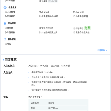
附加费
叫車服務
停車場
小童設施
小童拖鞋
小童玩具
小童牙刷
嬰兒推車
小童桌面遊戲/拼圖
小童書籍/影音
前台服務
免費
儲物櫃
快速入住退房
行李寄存
叫醒服務
前台提供翻譯工具
電子身份證入住
餐飲服務
餐廳
全部設施
酒店政策
入住和退房
入住時間：14:00以後 退房時間：12:00以前
入住方式
櫃枱服務時間：24小時。
自助入住：使用自助入住機辦理入住。
酒店將於完成預訂後提供入住說明，若未收到，請向永安旅遊詢
問。
預訂後請於入住前通過手機號碼聯繫酒店。
餐飲
酒店提供早餐。
早餐形式
自助餐
費用
CNY 25/人