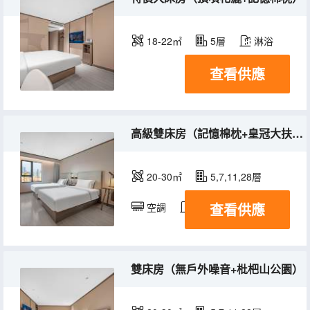
18-22㎡
5層
淋浴
查看供應
高級雙床房（記憶棉枕+皇冠大扶梯）
20-30㎡
5,7,11,28層
查看供應
空調
淋浴
電視機
雙床房（無戶外噪音+枇杷山公園）