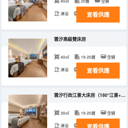
40㎡
20層
空調
查看供應
淋浴
電視機
雲汐高級雙床房
40㎡
19-20層
空調
查看供應
淋浴
電視機
雲汐行政江景大床房（180°江景+眺望來福士）
30㎡
19-20層
空調
查看供應
淋浴
電視機