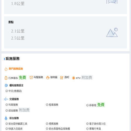
1.8公里
景點
2.1公里
2.5公里
設施服務
熱門服務設施
免費
附加费
叫醒服務
咖啡廳
酒吧
行李寄存
KTV
櫃枱服務語言
中文(普通話)
交通服務
免費
叫車服務
租車服務
停車場
附加费
送站服務
前台服務
前台提供翻譯工具
禮賓服務
電子身份證入住
快速入住退房
前台貴重物品保險櫃
專職行李員