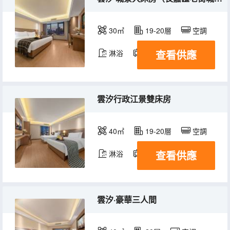
30㎡
19-20層
空調
查看供應
淋浴
電視機
雲汐行政江景雙床房
40㎡
19-20層
空調
查看供應
淋浴
電視機
雲汐·豪華三人間