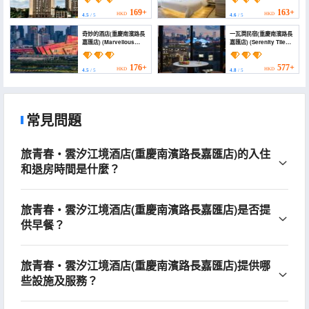
Changjiahui Store))
Changjiahuix Danzishi
Old Street))
169+
163+
HKD
HKD
4.5
/ 5
4.6
/ 5
奇妙的酒店(重慶南濱路長
一瓦澗民宿(重慶南濱路長
嘉匯店) (Marvellous
嘉匯店) (Serenity Tile
Hotel (Chongqing
Retreat)
Nanbin Road
Changjiahui))
176+
577+
HKD
HKD
4.5
/ 5
4.8
/ 5
常見問題
旅青春・雲汐江境酒店(重慶南濱路長嘉匯店)的入住
和退房時間是什麼？
旅青春・雲汐江境酒店(重慶南濱路長嘉匯店)是否提
供早餐？
旅青春・雲汐江境酒店(重慶南濱路長嘉匯店)提供哪
些設施及服務？