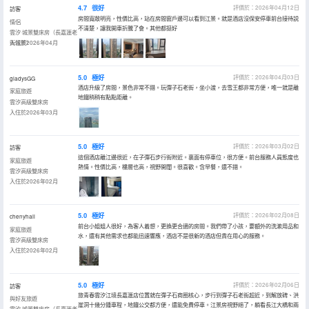
4.7
很好
評價於：2026年04月12日
訪客
房間寬敞明亮，性價比高，站在房間窗戶邊可以看到江景。就是酒店沒保安停車前台接待説
情侶
不清楚，讓我開車折騰了會。其他都挺好
雲汐·城景雙床房（長嘉滙老
街城景）
入住於2026年04月
5.0
極好
評價於：2026年04月03日
gladysGG
酒店升級了房間，景色非常不錯。玩彈子石老街，坐小渡，去雪王都非常方便，唯一就是離
家庭旅遊
地鐵稍稍有點點距離。
雲汐高級雙床房
入住於2026年03月
5.0
極好
評價於：2026年03月02日
訪客
這個酒店離江邊很近，在子彈石步行街附近。裏面有停車位，很方便。前台服務人員態度也
家庭旅遊
熱情。性價比高，樓層也高，視野開闊。很喜歡。含早餐，還不錯。
雲汐高級雙床房
入住於2026年02月
5.0
極好
評價於：2026年02月08日
chenyhall
前台小姐姐人很好，為客人着想，更換更合適的房間。我們帶了小孩，要額外的洗漱用品和
家庭旅遊
水，還有其他需求也都能迅速響應，酒店不是很新的酒店但貴在用心的服務。
雲汐高級雙床房
入住於2026年02月
5.0
極好
評價於：2026年02月06日
訪客
旅青春雲汐江境長嘉滙店位置就在彈子石商圈核心，步行到彈子石老街超近，到解放碑、洪
與好友旅遊
崖洞十幾分鍾車程，地鐵公交都方便，還能免費停車。江景房視野絕了，躺看長江大橋和兩
雲汐·城景雙床房（長嘉滙老