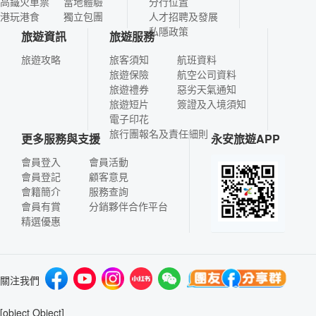
高鐵火車票
當地體驗
分行位置
港玩港食
獨立包團
人才招聘及發展
私隱政策
旅遊資訊
旅遊服務
旅遊攻略
旅客須知
航班資料
旅遊保險
航空公司資料
旅遊禮券
惡劣天氣通知
旅遊短片
簽證及入境須知
電子印花
旅行團報名及責任細則
更多服務與支援
永安旅遊APP
會員登入
會員活動
會員登記
顧客意見
會籍簡介
服務查詢
會員有賞
分銷夥伴合作平台
精選優惠
關注我們
[object Object]