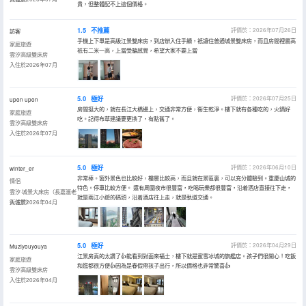
貴，但整體配不上這個價格。
1.5
不推薦
評價於：2026年07月26日
訪客
手機上下單是高級江景雙床房，到店辦入住手續，衹讓住普通城景雙床房，而且房間裡層高
家庭旅遊
衹有二米一高，上當受騙感覺，希望大家不要上當
雲汐高級雙床房
入住於2026年07月
5.0
極好
評價於：2026年07月25日
upon upon
房間挺大的，就在長江大橋邊上，交通非常方便，衞生乾淨。樓下就有各種吃的，火鍋好
家庭旅遊
吃。記得布草建議要更換了，有點舊了。
雲汐高級雙床房
入住於2026年07月
5.0
極好
評價於：2026年06月10日
winter_er
非常棒。窗外景色也比較好，樓層比較高，而且就在景區裏，可以充分體驗到。重慶山城的
情侶
特色。停車比較方便。 還有周圍夜市很豐富，吃喝玩樂都很豐富，沿着酒店直接往下走，
雲汐·城景大床房（長嘉滙老
就是兩江小遊的碼頭，沿着酒店往上走，就是軌道交通。
街城景）
入住於2026年04月
5.0
極好
評價於：2026年04月29日
Muziyouyouya
江景房真的太讚了👍能看到對面來福士，樓下就是蜜雪冰城的旗艦店。孩子們很開心！吃飯
家庭旅遊
和逛都很方便👍因為是春假帶孩子出行，所以價格也非常驚喜👍
雲汐高級雙床房
入住於2026年04月