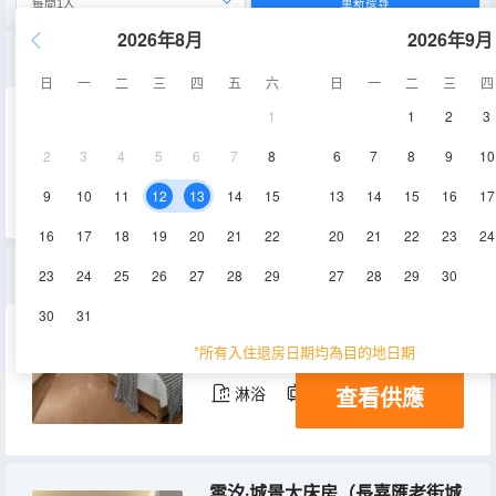
重新搜尋
2026年8月
2026年9月
雲汐高級大床房
日
一
二
三
四
五
六
日
一
二
三
四
1
1
2
3
30㎡
19-20層
空調
2
3
4
5
6
7
8
6
7
8
9
10
查看供應
淋浴
電視機
9
10
11
12
13
14
15
13
14
15
16
17
16
17
18
19
20
21
22
20
21
22
23
24
雲汐·機麻雙床房
23
24
25
26
27
28
29
27
28
29
30
30
31
40㎡
19層
空調
*所有入住退房日期均為目的地日期
查看供應
淋浴
電視機
雲汐·城景大床房（長嘉匯老街城景）