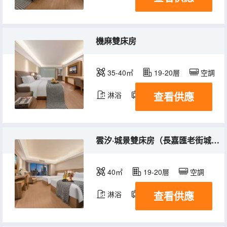
機麻雙床房
35-40㎡
19-20層
空調
查看供應
淋浴
電視機
雲汐·城景雙床房（長嘉匯老街城景）
40㎡
19-20層
空調
查看供應
淋浴
電視機