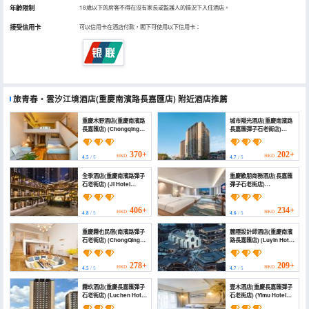
年齡限制
18歲以下的房客不得在沒有家長或監護人的情況下入住酒店。
接受信用卡
可以信用卡在酒店付款，閣下可使用以下信用卡：
旅青春・雲汐江境酒店(重慶南濱路長嘉匯店)
附近酒店推薦
重慶木野酒店(重慶南濱路
城市陽光酒店(重慶南濱路
長嘉匯店) (Chongqing
長嘉匯彈子石老街店)
Muye Hotel (Chongqing
(City Sunshine Hotel
Nanbin Road
(Chongqing Nanbin
Changjiahui Branch))
Road Changjiahui
370+
202+
HKD
HKD
4.5
/ 5
4.7
/ 5
Danzishi Old Street))
全季酒店(重慶南濱路彈子
重慶歡朋商務酒店(長嘉匯
石老街店) (JI Hotel
彈子石老街店)
(Chongqing Nanbin
(Chongqing Huanpeng
Road Danzishi Old
Hotel)
Street))
406+
234+
HKD
HKD
4.8
/ 5
4.6
/ 5
重慶霧也民宿(南濱路彈子
麓隱設計師酒店(重慶南濱
石老街店) (ChongQing
路長嘉匯店) (Luyin Hotel
WUYE Hotel)
(Chongqing
Changjiahui))
278+
209+
HKD
HKD
4.5
/ 5
4.7
/ 5
霧玖酒店(重慶長嘉匯彈子
壹木酒店(重慶長嘉匯彈子
石老街店) (Luchen Hotel
石老街店) (Yimu Hotel
(Nanbin Road
(Chongqing