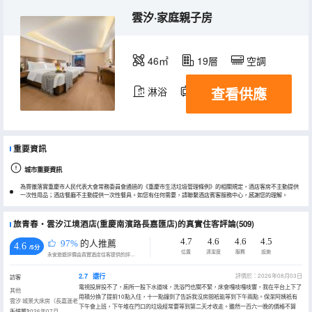
雲汐·家庭親子房
46㎡
19層
空調
查看供應
淋浴
電視機
重要資訊
城市重要資訊
為貫徹落實重慶市人民代表大會常務委員會通過的《重慶市生活垃圾管理條例》的相關規定，酒店客房不主動提供
一次性用品；酒店餐廳不主動提供一次性餐具。如您有任何需要，請聯繫酒店賓客服務中心，感謝您的理解。
旅青春・雲汐江境酒店(重慶南濱路長嘉匯店)的真實住客評論(509)
4.7
4.6
4.6
4.5
97%
的人推薦
4.6
/5分
位置
清潔度
服務
設施
永安旅遊評價由真實酒店住客提供的評價。
2.7
還行
評價於：2026年08月03日
訪客
電視投屏投不了，廁所一股下水道味，洗浴門也關不緊，床會嘎吱嘎吱響，我在平台上下了
其他
用積分換了提前10點入住，十一點鐘到了告訴我沒房間衹能等到下午兩點。保潔阿姨衹有
雲汐·城景大床房（長嘉滙老
下午會上班，下午堆在門口的垃圾經常要等到第二天才收走。雖然一百六一晚的價格不算
街城景）
入住於2026年07月