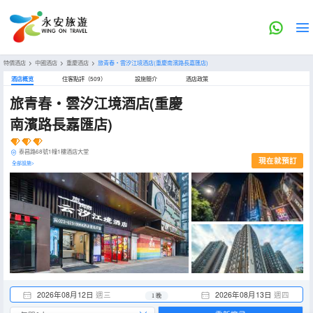
特價酒店
>
中國酒店
>
重慶酒店
>
旅青春・雲汐江境酒店(重慶南濱路長嘉匯店)
酒店概览
住客點評（509）
設施簡介
酒店政策
旅青春・雲汐江境酒店(重慶
南濱路長嘉匯店)
泰昌路68號1幢1樓酒店大堂
現在就預訂
全部設施>
2026年08月12日
週三
2026年08月13日
週四
1 晚