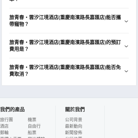
旅青春・雲汐江境酒店(重慶南濱路長嘉匯店)能否攜
帶寵物？
旅青春・雲汐江境酒店(重慶南濱路長嘉匯店)的預訂
費用是？
旅青春・雲汐江境酒店(重慶南濱路長嘉匯店)能否免
費取消？
我們的產品
關於我們
旅行團
機票
公司背景
酒店
自由行
最新動向
郵輪
船票
新聞發佈