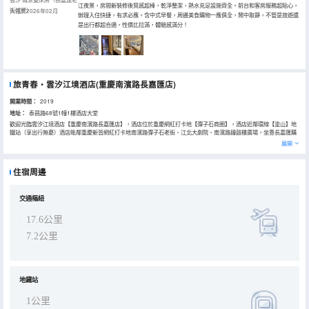
江夜景，房間新裝修後質感超棒，乾淨整潔，熱水充足設施齊全。前台和客房服務超貼心，
街城景）
入住於2026年02月
辦理入住快捷，有求必應。含中式早餐，周邊美食購物一應俱全，鬧中取靜，不管是旅遊還
是出行都超合適，性價比拉滿，體驗感滿分！
旅青春・雲汐江境酒店(重慶南濱路長嘉匯店)
開業時間：
2019
地址：
泰昌路68號1幢1樓酒店大堂
歡迎光臨雲汐江境酒店【重慶南濱路長嘉匯店】，酒店位於重慶網紅打卡地【彈子石商圈】，酒店近鄰環線【塗山】地
鐵站（享出行無憂）酒店毗鄰重慶新晉網紅打卡地南濱路彈子石老街、江北大劇院、南濱路鐘鼓樓廣場，坐靠長嘉匯購
物公園人氣商圈，是重慶濱江現代與傳統結合典範，集世界美食總彙、國際娛樂羣、巨幕電影、商務中心等，是重慶對
展開
外展示的富有特色的城市資源。距離重慶熱門景區解放碑、朝天門、洪崖洞、李子壩輕軌站、南山一棵樹觀景台均在15
分鐘左右車程。酒店近靠嘉陵江，酒店距離重慶江北機場30分鐘車程，離公交站和地鐵5分鐘路程，酒店為商業化大樓
與彈子石老街建築融為一體。融合了我國傳統元素與現代風格的時尚裝潢，無處不打造精緻的細節。精心設計的江景精
住宿周邊
英客房，坐擁一線美景，彰顯入住的尊貴，喚醒您的感官，縱覽城市魅力景觀。酒店擁有早餐廳，早餐以中式為主。設
施設備一應俱全，盡享舒緩之樂，提升專屬於您的感受。無論商務出差，會議活動還是休閒旅遊，本店都將成為您的理
想下榻之地相信將更加的方便、快捷！期待您與我們一起見證這美好！
交通樞紐
17.6公里
7.2公里
地鐵站
1公里