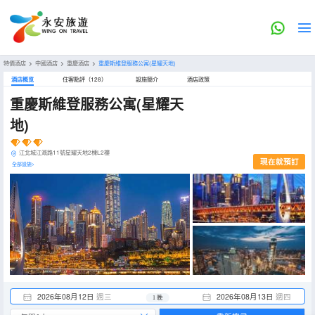
特價酒店
>
中國酒店
>
重慶酒店
>
重慶斯維登服務公寓(星耀天地)
酒店概览
住客點評（128）
設施簡介
酒店政策
重慶斯維登服務公寓(星耀天
地)
江北城江溉路11號星耀天地2棟L2樓
現在就預訂
全部設施>
2026年08月12日
週三
2026年08月13日
週四
1 晚