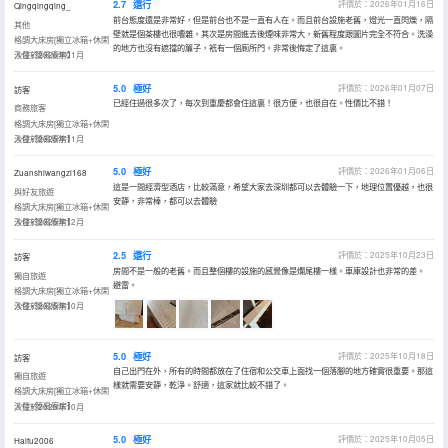
2.7
還行
評價於：2026年01月16日
Qingqingqing_
前台態度還是非常好，但是前台也不是一直有人在。而且前台設施老舊，燈光一直閃爍，隔
其他
壁就是個茶樓也很嘈雜。其次是房間進去後煙味非常大，新舊程度跟圖片完全不符合。洗澡
格調大床房[獨立冰箱+休閑
的地方也沒有遮擋的簾子，衹有一個廁所門。非常後悔定了這裏。
沙發+簡易廚房】
入住於2026年01月
5.0
極好
評價於：2026年01月07日
訪客
已經住過很多次了，每次到重慶都會住這裏！很方便，也很自在。性價比不錯！
商務旅客
格調大床房[獨立冰箱+休閑
沙發+簡易廚房】
入住於2025年11月
5.0
極好
評價於：2026年01月06日
Zuanshiwangzi168
這是一間經濟型酒店，比較滿意，希望大家去深圳都可以去體驗一下，地理位置優越，也很
與好友旅遊
安靜，非常棒，都可以去體驗
格調大床房[獨立冰箱+休閑
沙發+簡易廚房】
入住於2025年12月
2.5
還行
評價於：2025年10月23日
訪客
房間不是一般的老舊。而且整個樓的設施的感覺像是爛尾樓一樣。車庫設計也非常的差。
獨自旅遊
避雷。
格調大床房[獨立冰箱+休閑
沙發+簡易廚房】
入住於2025年10月
5.0
極好
評價於：2025年10月18日
訪客
自己出門在外，所有的時間都放在了住宿和公交車上面找一個落腳的地方確實很重要。那這
獨自旅遊
樣就需要安靜，乾淨。舒適，這家就比較不錯了。
格調大床房[獨立冰箱+休閑
沙發+簡易廚房】
入住於2025年10月
5.0
極好
評價於：2025年10月05日
Haifu2006