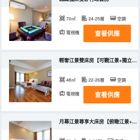
70㎡
24-25層
空調
查看供應
電視機
冰箱
輕奢江景雙床房【可觀江景+獨立冰箱+休閒沙發】
48㎡
22-26層
空調
查看供應
電視機
冰箱
月幕江景尊享大床房【俯瞰江景+超大床+獨立冰箱】