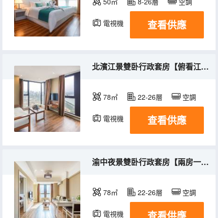
50㎡
8-26層
空調
查看供應
電視機
冰箱
北濱江景雙卧行政套房【俯看江景+休閒沙發】
78㎡
22-26層
空調
查看供應
電視機
冰箱
渝中夜景雙卧行政套房【兩房一廳+超大空間】
78㎡
22-26層
空調
查看供應
電視機
冰箱