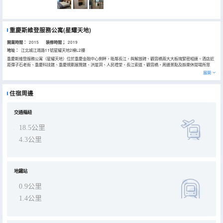
重慶斯維登服務公寓(星耀天地)
開業時間：
2015
装修時間；
2019
地址：
江北城江溉路11號星耀天地2棟L2樓
重慶斯維登服務公寓（星耀天地）位於重慶金融中心側畔，毗鄰長江，與解放碑、觀音橋兩大大板塊緊密相連。酒店近
距彈子石老街、重慶科技館、重慶規劃展覽館、洪崖洞、人民禮堂、長江索道、觀音橋，周邊景點及娛樂休閒場所眾
多，配套設施一應俱全，酒店特色江景房直觀長江景，遠眺朝天門長江大橋，一覽長江風情，盡顯休閒度假奢華品質，
展開
是您重慶度假理想下榻之地！
酒店內設不同風格的客房，以典雅的裝飾風格，國際標準的特色傢俱及高檔服務用品，結合人性化的出色服務，為你提
供舒適滿意的入住體驗。
住宿周邊
酒店提供免費早餐，菜品多樣，口味十足，且提供24小時熱水、獨立WIFI、禮賓服務、叫醒服務、行李寄存等服務，旨
在為旅客營造多姿多彩、奢華完美的住宿體驗。希望酒店的用心能夠給您旅途提供方便，期待您選擇“斯維登”，給您的
旅途更添一份別緻色彩！
交通樞紐
18.5公里
4.3公里
地鐵站
0.9公里
1.4公里