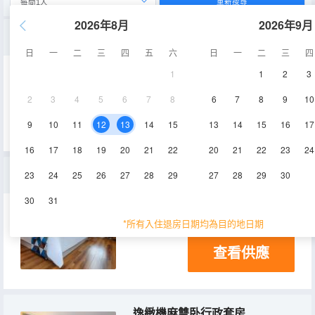
重新搜尋
2026年8月
2026年9月
格調大床房[獨立冰箱+休閒沙發+簡易廚房】
日
一
二
三
四
五
六
日
一
二
三
四
1
1
2
3
48㎡
22-26層
空調
2
3
4
5
6
7
8
6
7
8
9
10
查看供應
電視機
冰箱
9
10
11
12
13
14
15
13
14
15
16
17
16
17
18
19
20
21
22
20
21
22
23
24
特惠大床房
23
24
25
26
27
28
29
27
28
29
30
30
31
48㎡
17-27層
*所有入住退房日期均為目的地日期
查看供應
逸緻機麻雙卧行政套房