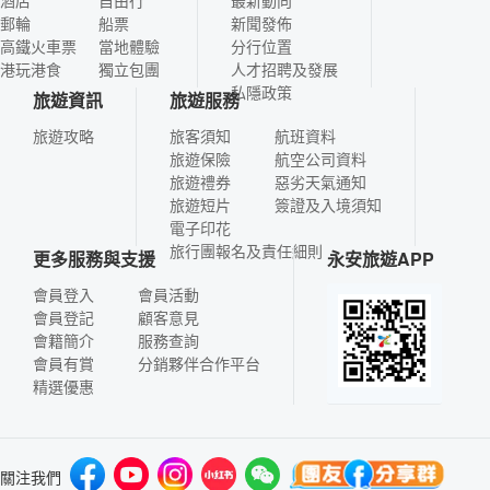
郵輪
船票
新聞發佈
高鐵火車票
當地體驗
分行位置
港玩港食
獨立包團
人才招聘及發展
私隱政策
旅遊資訊
旅遊服務
旅遊攻略
旅客須知
航班資料
旅遊保險
航空公司資料
旅遊禮券
惡劣天氣通知
旅遊短片
簽證及入境須知
電子印花
旅行團報名及責任細則
更多服務與支援
永安旅遊APP
會員登入
會員活動
會員登記
顧客意見
會籍簡介
服務查詢
會員有賞
分銷夥伴合作平台
精選優惠
關注我們