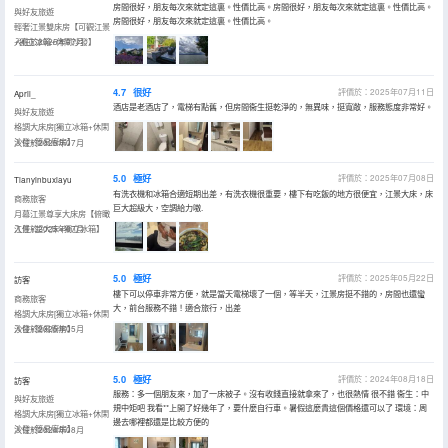
房間很好，朋友每次來就定這裏。性價比高。房間很好，朋友每次來就定這裏。性價比高。
與好友旅遊
房間很好，朋友每次來就定這裏。性價比高。
輕奢江景雙床房【可觀江景
+獨立冰箱+休閑沙發】
入住於2025年07月
4.7
很好
評價於：2025年07月11日
April_
酒店是老酒店了，電梯有點舊，但房間衞生挺乾淨的，無異味，挺寬敞，服務態度非常好。
與好友旅遊
格調大床房[獨立冰箱+休閑
沙發+簡易廚房】
入住於2025年07月
5.0
極好
評價於：2025年07月08日
Tianyinbuxiayu
有洗衣機和冰箱合適短期出差，有洗衣機很重要，樓下有吃飯的地方很便宜，江景大床，床
商務旅客
巨大超級大，空調給力嗷.
月幕江景尊享大床房【俯瞰
江景+超大床+獨立冰箱】
入住於2025年07月
5.0
極好
評價於：2025年05月22日
訪客
樓下可以停車非常方便，就是當天電梯壞了一個，等半天，江景房挺不錯的，房間也還蠻
商務旅客
大，前台服務不錯！適合旅行，出差
格調大床房[獨立冰箱+休閑
沙發+簡易廚房】
入住於2025年05月
5.0
極好
評價於：2024年08月18日
訪客
服務：多一個朋友來，加了一床被子。沒有收錢直接就拿來了，也很熱情 很不錯 衞生：中
與好友旅遊
規中矩吧 我看**上開了好幾年了，要什麼自行車。暑假這麼貴這個價格還可以了 環境：周
格調大床房[獨立冰箱+休閑
邊去哪裡都還是比較方便的
沙發+簡易廚房】
入住於2024年08月