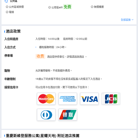
公共區
免費
公共區域禁煙
無煙樓層
公用區wifi
電梯
全部設施
酒店政策
入住和退房
入住時間：14:00以後 退房時間：12:00以前
入住方式
櫃枱服務時間：24小時。
停車場
收费
酒店提供停車位，詳情請諮詢酒店
。
寵物
允許攜帶寵物，不收取額外費用。
年齡限制
18歲以下的房客不得在沒有家長或監護人的情況下入住酒店。
接受信用卡
可以信用卡在酒店付款，閣下可使用以下信用卡：
重慶斯維登服務公寓(星耀天地)
附近酒店推薦