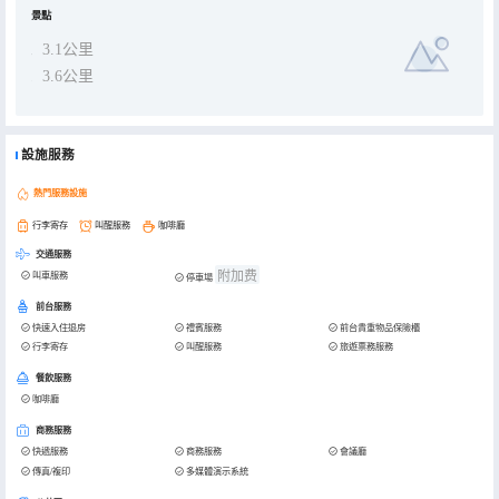
景點
3.1公里
3.6公里
設施服務
熱門服務設施
行李寄存
叫醒服務
咖啡廳
交通服務
附加费
叫車服務
停車場
前台服務
快速入住退房
禮賓服務
前台貴重物品保險櫃
行李寄存
叫醒服務
旅遊票務服務
餐飲服務
咖啡廳
商務服務
快遞服務
商務服務
會議廳
傳真/複印
多媒體演示系統