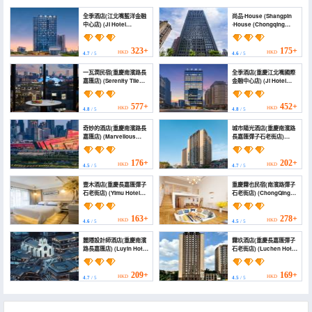
全季酒店(江北嘴藍洋金融
尚品·House (Shangpin
中心店) (JI Hotel
·House (Chongqing
(Jiangbeizui Lanyang
Beibin Road Branch))
Financial Center))
323+
175+
HKD
HKD
4.7
/ 5
4.6
/ 5
一瓦澗民宿(重慶南濱路長
全季酒店(重慶江北嘴國際
嘉匯店) (Serenity Tile
金融中心店) (Ji Hotel
Retreat)
(Chongqing Jiangbeizui
International Finance
Center))
577+
452+
HKD
HKD
4.8
/ 5
4.8
/ 5
奇妙的酒店(重慶南濱路長
城市陽光酒店(重慶南濱路
嘉匯店) (Marvellous
長嘉匯彈子石老街店)
Hotel (Chongqing
(City Sunshine Hotel
Nanbin Road
(Chongqing Nanbin
Changjiahui))
Road Changjiahui
176+
202+
HKD
HKD
4.5
/ 5
4.7
/ 5
Danzishi Old Street))
壹木酒店(重慶長嘉匯彈子
重慶霧也民宿(南濱路彈子
石老街店) (Yimu Hotel
石老街店) (ChongQing
(Chongqing
WUYE Hotel)
Changjiahuix Danzishi
Old Street))
163+
278+
HKD
HKD
4.6
/ 5
4.5
/ 5
麓隱設計師酒店(重慶南濱
霧玖酒店(重慶長嘉匯彈子
路長嘉匯店) (Luyin Hotel
石老街店) (Luchen Hotel
(Chongqing
(Nanbin Road
Changjiahui))
Changjiahui Store))
209+
169+
HKD
HKD
4.7
/ 5
4.5
/ 5