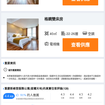
格調雙床房
40㎡
22-26層
空調
查看供應
電視機
冰箱
重要資訊
城市重要資訊
為貫徹落實重慶市人民代表大會常務委員會通過的《重慶市生活垃圾管理條例》的相關規定，酒店客房不主動提供
一次性用品；酒店餐廳不主動提供一次性餐具。如您有任何需要，請聯繫酒店賓客服務中心，感謝您的理解。
重慶斯維登服務公寓(星耀天地)的真實住客評論(128)
4.3
4.4
4.5
4.2
91%
的人推薦
4.4
/5分
位置
清潔度
服務
設施
永安旅遊評價由真實酒店住客提供的評價。