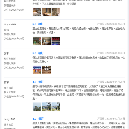
與好友旅遊
非常好，下次來重慶玩還住這裏，非常滿意
景觀雙床房
入住於2026年05月
5.0
極好
評價於：2026年05月24日
YuyudeMM
酒店位置優越，離重慶北火車站很近，附近交通方便，吃飯也便利，衞生也不錯，設施也完
情侶
善，清掃及時，好評。
景觀大床房
入住於2026年05月
5.0
極好
評價於：2026年05月23日
訪客
衞生方面真的值得誇！床鋪整理得潔凈整齊，衞生間清爽無異味，能看出打掃得很用心。住
與好友旅遊
得放心又舒心。
景觀大床房
入住於2026年05月
4.3
很好
評價於：2026年04月08日
訪客
還可以吧 物美價廉。模版 為了趕早班機特意選的這家，太滿意了！酒店有免費接送機服
獨自旅遊
務，約好的時間司機特別準時，幾分鐘就到T3了。房間隔音不錯，睡眠質量高，衞生打掃
優享大床房
得很徹底。早上還有熱乎的早餐，分量足。算是這次行程最省心的一站，推薦給趕飛機的朋
入住於2026年04月
友。
4.2
很好
評價於：2026年02月28日
Jerry1736
這次入住超出預期！房間寬敞明亮，衞生做得特別細緻，床品柔軟舒服，一覺睡到天亮。隔
獨自旅遊
音效果很好，完全不吵。前台小姐姐態度親切，有求必應，服務貼心又高效。酒店整體環境
景觀雙床房