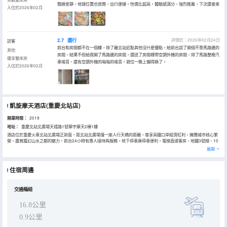
雅緻安靜，地理位置也很贊，出行便捷。性價比超高，體驗感滿分，強烈推薦，下次還會來
入住於2026年02月
2.7
還行
評價於：2026年02月24日
訪客
前台和房間都不在一個樓，除了離北站近點其他沒什麼優點，給前台説了開個不靠馬路邊的
其他
房間，結果不但給我開了馬路邊的房間，還送了房間裡帶空調外機的房間，除了馬路整晚汽
優享雙床房
車噪音，還有空調外機的嗡嗡的噪音。就住一晚上懶得換了。
入住於2026年02月
凱旋摩天酒店(重慶北站店)
開業時間：
2019
地址：
重慶北站北廣場天禧路1號華宇摩天2棟1樓
酒店位於重慶火車北站北廣場正對面，距北站北廣場僅一座人行天橋的距離，尊享高鐵口岸經濟紅利，擁攬城市核心繁
榮，盡賞魔幻山水之都的魅力。前台24小時有專人接待與服務，地下停車庫停車便利，電梯直達客房，地鐵3號線、10
號線站舉步即至，是不可多得的交通節點，到江北嘴、解放碑洪崖洞、江北機場、觀音橋、歡樂谷等地極為便利，樓下
展開
即是天宮摩天匯商城，坐擁新潮流的餐飲娛樂圈，盡享絢麗夜生活的便捷。根據高端品質酒店精心打造的一家全智能語
音控制系統，精心為您準備的智能化時代的精品酒店！酒店高、中、低檔各式房型，滿足您多樣化的選擇，致力為入住
的您提供獨立、安全、隱私、便捷的休憩環境，採用高檔床品及床墊，為您精選環保洗浴用品呵護您的肌膚，無論冬夏
住宿周邊
予您有品質的入住享受。
這裏才是真正的說走就走的旅行起點…
交通樞紐
16.8公里
0.9公里