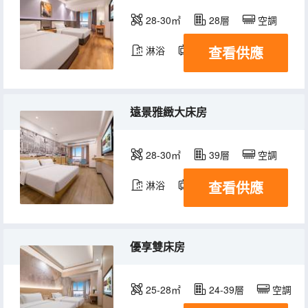
28-30㎡
28層
空調
查看供應
淋浴
電視機
遠景雅緻大床房
28-30㎡
39層
空調
查看供應
淋浴
電視機
優享雙床房
25-28㎡
24-39層
空調