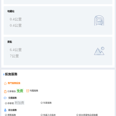
地鐵站
0.4公里
0.4公里
景點
6.4公里
7公里
設施服務
熱門服務設施
免費
叫醒服務
行李寄存
交通服務
附加费
叫車服務
停車場
前台服務
禮賓服務
快速入住退房
前台貴重物品保險櫃