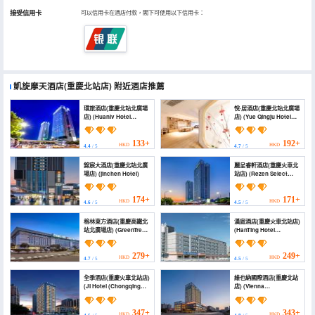
接受信用卡
可以信用卡在酒店付款，閣下可使用以下信用卡：
凱旋摩天酒店(重慶北站店)
附近酒店推薦
環旅酒店(重慶北站北廣場
悅·居酒店(重慶北站北廣場
店) (Huanlv Hotel
店) (Yue Qingju Hotel
(Chongqing North
(Chongqing North
Station North Square
Railway Station))
Branch))
133+
192+
HKD
HKD
4.4
/ 5
4.7
/ 5
錦宸大酒店(重慶北站北廣
麗呈睿軒酒店(重慶火車北
場店) (jinchen Hotel)
站店) (Rezen Select
Chongqing Longtou
Temple, North Railway
Station)
174+
171+
HKD
HKD
4.6
/ 5
4.5
/ 5
格林東方酒店(重慶高鐵北
漢庭酒店(重慶火車北站店)
站北廣場店) (GreenTree
(HanTing Hotel
Eastern Hotel
(Chongqing North
(Chongqing Gaotie
Railway Station))
North Station North
279+
249+
HKD
HKD
4.7
/ 5
4.5
/ 5
Square))
全季酒店(重慶火車北站店)
維也納國際酒店(重慶北站
(JI Hotel (Chongqing
店) (Vienna
North Railway Station))
International Hotel
(Chongqing North
Station))
347+
343+
HKD
HKD