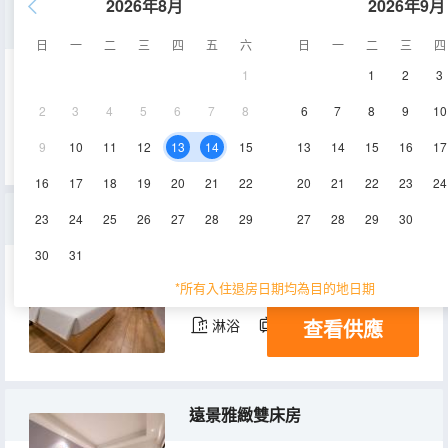
2026年8月
2026年9月
優享大床房
日
一
二
三
四
五
六
日
一
二
三
四
1
1
2
3
25-28㎡
28層
空調
2
3
4
5
6
7
8
6
7
8
9
10
查看供應
淋浴
電視機
9
10
11
12
13
14
15
13
14
15
16
17
16
17
18
19
20
21
22
20
21
22
23
24
景觀大床房
23
24
25
26
27
28
29
27
28
29
30
30
31
28-30㎡
25-41層
空調
*所有入住退房日期均為目的地日期
查看供應
淋浴
電視機
遠景雅緻雙床房