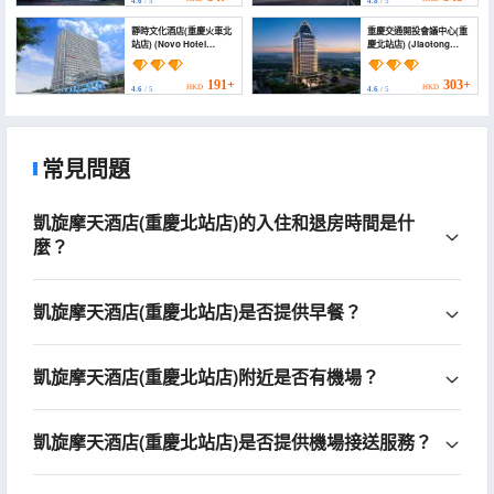
4.6
/ 5
4.8
/ 5
靜時文化酒店(重慶火車北
重慶交通開投會議中心(重
站店) (Novo Hotel
慶北站店) (Jiaotong
(Chongqing North
Kaitou Conference
Railway Station))
Center)
191+
303+
HKD
HKD
4.6
/ 5
4.6
/ 5
常見問題
凱旋摩天酒店(重慶北站店)的入住和退房時間是什
麼？
凱旋摩天酒店(重慶北站店)是否提供早餐？
凱旋摩天酒店(重慶北站店)附近是否有機場？
凱旋摩天酒店(重慶北站店)是否提供機場接送服務？