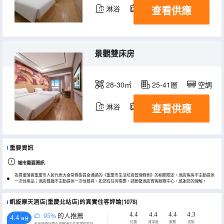
查看供應
淋浴
電視機
景觀雙床房
28-30㎡
25-41層
空調
查看供應
淋浴
電視機
重要資訊
城市重要資訊
為貫徹落實重慶市人民代表大會常務委員會通過的《重慶市生活垃圾管理條例》的相關規定，酒店客房不主動提供
一次性用品；酒店餐廳不主動提供一次性餐具。如您有任何需要，請聯繫酒店賓客服務中心，感謝您的理解。
凱旋摩天酒店(重慶北站店)的真實住客評論(1078)
4.4
4.4
4.4
4.3
95%
的人推薦
4.4
/5分
位置
清潔度
服務
設施
永安旅遊評價由真實酒店住客提供的評價。