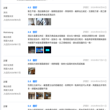
4.0
很好
評價於：2026年08月06日
訪客
衞生不錯，酒店服務也好，服務態度很好，熱情周到，離車站比較近，交通很方便，總之都
其他
不錯，以後還會再來這家酒店的
景觀雙床房
入住於2026年05月
4.6
很好
評價於：2026年08月02日
Rishixiong
酒店在重慶北附近，要過天橋或者走個隧道，前台在1棟地面，房間在隔壁的2棟，是很多
獨自旅遊
家酒店混合的，隔音不好，設施也一般，電視遙控器先是沒電池，後面再發現電視機無論如
景觀大床房
何都關不掉最後要艱難伸手拔插座。反正價格很低，適合趕高鐵的住一晚。
入住於2026年07月
5.0
極好
評價於：2026年07月21日
訪客
房間採光很好通風都很好，視野開闊，裝修大氣簡約很有質感推薦
與好友旅遊
景觀大床房
入住於2026年07月
5.0
極好
評價於：2026年06月29日
訪客
性價比比較可以，離重慶北站的距離很近，如果乾早一點車的話可以考慮，周邊飯店非常的
獨自旅遊
多，總體來説體驗不錯
景觀大床房
入住於2026年06月
5.0
極好
評價於：2026年06月01日
訪客
前台小姐姐特別好，給免費升級啦，房間比我想象中的大，屋內設施用品齊全，乾淨衞生，