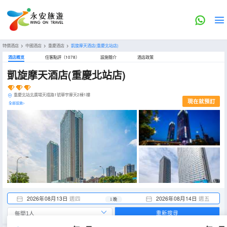
特價酒店
>
中國酒店
>
重慶酒店
>
凱旋摩天酒店(重慶北站店)
酒店概览
住客點評（1078）
設施簡介
酒店政策
凱旋摩天酒店(重慶北站店)
重慶北站北廣場天禧路1號華宇摩天2棟1樓
現在就預訂
全部設施>
2026年08月13日
週四
2026年08月14日
週五
1 晚
重新搜尋