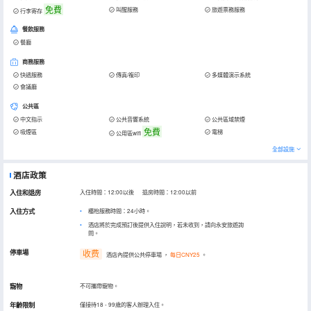
免費
叫醒服務
旅遊票務服務
行李寄存
餐飲服務
餐廳
商務服務
快遞服務
傳真/複印
多媒體演示系統
會議廳
公共區
中文指示
公共音響系統
公共區域禁煙
免費
吸煙區
電梯
公用區wifi
全部設施
酒店政策
入住和退房
入住時間：12:00以後 退房時間：12:00以前
入住方式
櫃枱服務時間：24小時。
酒店將於完成預訂後提供入住說明，若未收到，請向永安旅遊詢
問。
停車場
收费
酒店內提供公共停車場
，
每日CNY25
。
寵物
不可攜帶寵物。
年齡限制
僅接待18 - 99歲的客人辦理入住。