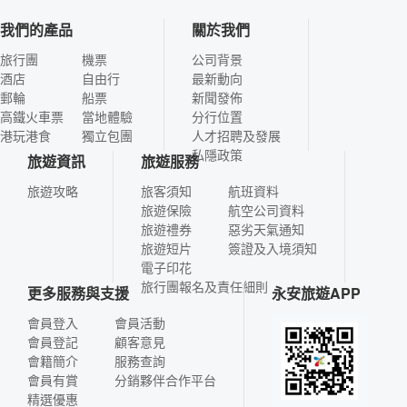
我們的產品
關於我們
旅行團
機票
公司背景
酒店
自由行
最新動向
郵輪
船票
新聞發佈
高鐵火車票
當地體驗
分行位置
港玩港食
獨立包團
人才招聘及發展
私隱政策
旅遊資訊
旅遊服務
旅遊攻略
旅客須知
航班資料
旅遊保險
航空公司資料
旅遊禮券
惡劣天氣通知
旅遊短片
簽證及入境須知
電子印花
旅行團報名及責任細則
更多服務與支援
永安旅遊APP
會員登入
會員活動
會員登記
顧客意見
會籍簡介
服務查詢
會員有賞
分銷夥伴合作平台
精選優惠