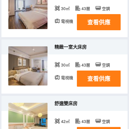
30㎡
43層
空調
查看供應
電視機
精緻一室大床房
30㎡
43層
空調
查看供應
電視機
舒適雙床房
42㎡
43層
空調