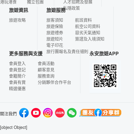
港玩港食
獨立包團
人才招聘及發展
私隱政策
旅遊資訊
旅遊服務
旅遊攻略
旅客須知
航班資料
旅遊保險
航空公司資料
旅遊禮券
惡劣天氣通知
旅遊短片
簽證及入境須知
電子印花
旅行團報名及責任細則
更多服務與支援
永安旅遊APP
會員登入
會員活動
會員登記
顧客意見
會籍簡介
服務查詢
會員有賞
分銷夥伴合作平台
精選優惠
關注我們
[object Object]