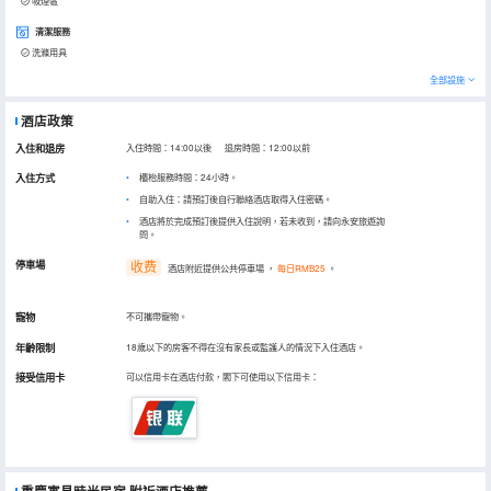
吸煙區
清潔服務
洗滌用具
全部設施
酒店政策
入住和退房
入住時間：14:00以後 退房時間：12:00以前
入住方式
櫃枱服務時間：24小時。
自助入住：請預訂後自行聯絡酒店取得入住密碼。
酒店將於完成預訂後提供入住說明，若未收到，請向永安旅遊詢
問。
停車場
收费
酒店附近提供公共停車場
，
每日RMB25
。
寵物
不可攜帶寵物。
年齡限制
18歲以下的房客不得在沒有家長或監護人的情況下入住酒店。
接受信用卡
可以信用卡在酒店付款，閣下可使用以下信用卡：