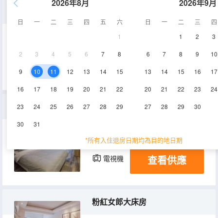
2026年8月
2026年9月
城景無垠大床房
日
一
二
三
四
五
六
日
一
二
三
四
1
1
2
3
38㎡
43層
空調
2
3
4
5
6
7
8
6
7
8
9
10
查看供應
電視機
9
10
11
12
13
14
15
13
14
15
16
17
16
17
18
19
20
21
22
20
21
22
23
24
温暖大床房
23
24
25
26
27
28
29
27
28
29
30
30
31
34㎡
43層
空調
*所有入住退房日期均為目的地日期
查看供應
電視機
粉紅女郎大床房