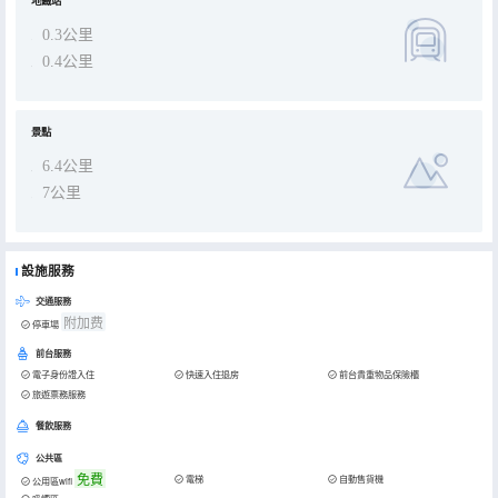
地鐵站
0.3公里
0.4公里
景點
6.4公里
7公里
設施服務
交通服務
附加费
停車場
前台服務
電子身份證入住
快速入住退房
前台貴重物品保險櫃
旅遊票務服務
餐飲服務
公共區
免費
電梯
自動售貨機
公用區wifi