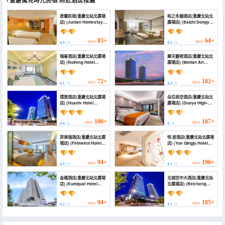
重慶寓見時光民宿
附近酒店推薦
君蘭民宿(重慶北站北廣場
柏之冬韻酒店(重慶北站北
店) (Junlan Homestay
廣場店) (Baizhi Dongyun
(Chongqing North
Hotel (Chongqing North
Railway Station North
Station North Square
Square))
Branch))
83+
64+
HKD
HKD
4.5
/ 5
4.2
/ 5
瑞峯酒店(重慶北站北廣場
摩天藝術酒店(重慶北站北
店) (Ruifeng Hotel
廣場店) (Motian Art
(Chongqing North
Hotel (Chongqing North
Railway Station North
Railway Station North
Square))
Square))
72+
102+
HKD
HKD
4.1
/ 5
4.2
/ 5
環旅酒店(重慶北站北廣場
朵亞高空酒店(重慶北站北
店) (Huanlv Hotel
廣場店) (Duoya High-
(Chongqing North
Rise Hotel (Chongqing
Station North Square
North Railway Station
Branch))
North Square))
100+
107+
HKD
HKD
4.4
/ 5
4
/ 5
菲美瑞酒店(重慶北站北廣
悅·居酒店(重慶北站北廣場
場店) (Feimeirui Hotel
店) (Yue Qingju Hotel
(Chongqing North
(Chongqing North
Railway Station North
Railway Station))
Square))
94+
196+
HKD
HKD
4.3
/ 5
4.7
/ 5
金橘酒店(重慶北站北廣場
北城空中大酒店(重慶北站
店) (Kumquat Hotel
北廣場店) (Beicheng
(Chongqing North
Sky Hotel (North
Railway Station North
Square of Chongqing
Square))
North Railway Station))
94+
185+
HKD
HKD
4.2
/ 5
4.7
/ 5