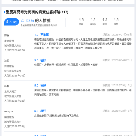
重慶寓見時光民宿的真實住客評論(117)
4.5
4.5
4.5
4.5
93%
的人推薦
4.5
/5分
位置
清潔度
服務
設施
永安旅遊評價由真實酒店住客提供的評價。
1.0
不推薦
評價於：2026年07月03日
訪客
衞生環境差到極點，什麼都看着臟兮兮的，入住之前也沒説清楚延遲要收費，然後進店的時
家庭旅遊
候看不到人，時間到了就有人來催促了，打電話過去問訂房問題態度也不是很好，真是體驗
城市景觀大床房
感最差的一次，貴不説了，環境還差，跟圖片上的真是天壤之別
入住於2026年07月
5.0
極好
評價於：2026年04月23日
訪客
位置好，方便出行。價格合理，性價比高，設備齊全，較新
商務旅客
城市景觀大床房
入住於2026年04月
5.0
極好
評價於：2026年03月16日
訪客
房間很乾凈，寶寶和老公都很喜歡，和我説不錯不錯，住得很不錯，因為是給他們訂的，離
為他人預訂
高鐵站很近，非常方便
城市景觀大床房
入住於2026年02月
5.0
極好
評價於：2026年03月13日
wang～.
房間乾乾淨淨 服務態度很好期待下次再來
獨自旅遊
城市景觀大床房
入住於2026年03月