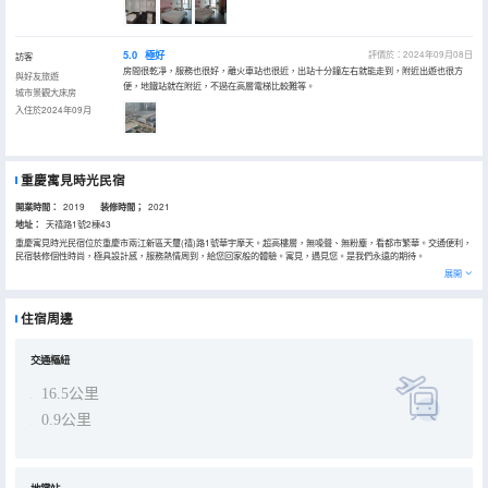
5.0
極好
評價於：2024年09月08日
訪客
房間很乾凈，服務也很好，離火車站也很近，出站十分鐘左右就能走到，附近出遊也很方
與好友旅遊
便，地鐵站就在附近，不過在高層電梯比較難等。
城市景觀大床房
入住於2024年09月
重慶寓見時光民宿
開業時間：
2019
装修時間；
2021
地址：
天禧路1號2棟43
重慶寓見時光民宿位於重慶市兩江新區天璽(禧)路1號華宇摩天。超高樓層，無噪聲、無粉塵，看都市繁華。交通便利，
民宿裝修個性時尚，極具設計感，服務熱情周到，給您回家般的體驗。寓見，遇見您。是我們永遠的期待。
展開
住宿周邊
交通樞紐
16.5公里
0.9公里