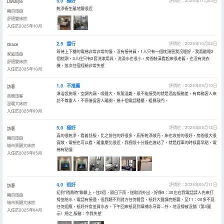
5.0
極好
評價於：2025年11月03日
LWshijie
乾淨衞生離地鐵很近
獨自旅遊
舒適雙床房
入住於2025年10月
2.5
還行
評價於：2025年10月02日
Grace
等待上下樓的電梯非常非常的慢，沒有接待員，1人只有一個枕頭害我沒睡好，我喜歡睡2
家庭旅遊
個枕頭，3人住只有2套洗漱用具，洗澡水也很小，房間裝潢看起來很老舊，也沒有洗衣
舒適雙床房
機，這次住宿經驗非常失望
入住於2025年10月
1.0
不推薦
評價於：2025年09月10日
訪客
淋浴設施壞、空調內漏、噪聲大，魚龍混雜。最不能接受的就是酒店服務差，有商務客人來
商務旅客
訪不尊重人，不停催促客人離開，幾十個電話騷擾，粗暴敲門。
温暖大床房
入住於2025年09月
5.0
極好
評價於：2025年05月12日
訪客
真的很乾凈，看着舒服，比之前住的好很多，廁所乾淨敞亮，床也收拾的很好，房間很大很
獨自旅遊
寬敞，電視也可以看。離重慶北很近，我極限十分鐘也進站了，就是趕車的時候要早點，電
城市景觀大床房
梯有點慢
入住於2025年05月
4.0
很好
評價於：2025年05月11日
訪客
初到“稍費時"聯繫上。住2宿，隔日下雨，遂取消外出，好像9：30左右我電話請人先來打
獨自旅遊
掃並給水，電話有接通，但我聽不到對方任何聲音，衹好大聲講完想要，至11：00多不見
城市景觀大床房
任何迴應，衹好外食並買水去。下午回來衹見到填補水牙膏…外，地沒掃被沒舖（第3圖
入住於2025年04月
示）總之 服務：令我失望