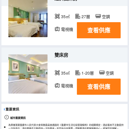
35㎡
27層
空調
查看供應
電視機
雙床房
35㎡
1-20層
空調
查看供應
電視機
重要資訊
城市重要資訊
為貫徹落實重慶市人民代表大會常務委員會通過的《重慶市生活垃圾管理條例》的相關規定，酒店客房不主動提供
一次性用品；酒店餐廳不主動提供一次性餐具。如您有任何需要，請聯繫酒店賓客服務中心，感謝您的理解。