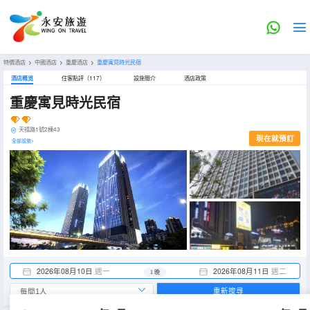
特價酒店
>
中國酒店
>
重慶酒店
>
重慶寓見時光民宿
酒店概览
住客點評（117）
設施簡介
酒店政策
重慶寓見時光民宿
天禧路1號2棟43
現在就預訂
全部設施>
2026年08月10日
週一
2026年08月11日
週二
1 晚
重新搜尋