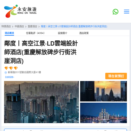
特價酒店
>
中國酒店
>
重慶酒店
>
鄰度丨高空江景·LD雲端設計師酒店(重慶解放碑步行街洪崖洞店)
酒店概览
住客點評（4354）
設施簡介
酒店政策
鄰度丨高空江景·LD雲端設計
師酒店(重慶解放碑步行街洪
崖洞店)
新華路201號聯合國際大廈41樓
現在就預訂
全部設施>