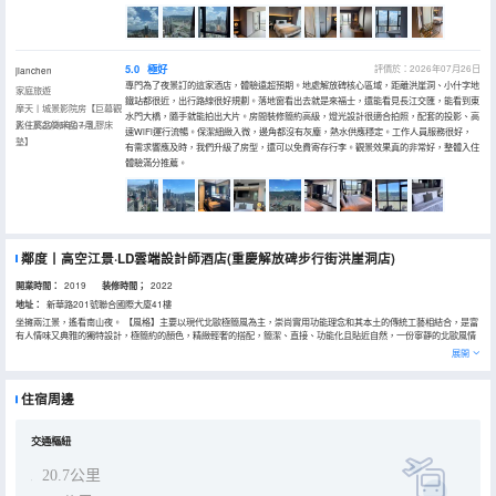
5.0
極好
評價於：2026年07月26日
jianchen
專門為了夜景訂的這家酒店，體驗遠超預期。地處解放碑核心區域，距離洪崖洞、小什字地
家庭旅遊
鐵站都很近，出行路線很好規劃。落地窗看出去就是來福士，還能看見長江交匯，能看到東
摩天丨城景影院房【巨幕觀
水門大橋，隨手就能拍出大片。房間裝修簡約高級，燈光設計很適合拍照，配套的投影、高
影＋高品質床品＋乳膠床
入住於2026年07月
速WiFi運行流暢。保潔細緻入微，邊角都沒有灰塵，熱水供應穩定。工作人員服務很好，
墊】
有需求響應及時，我們升級了房型，還可以免費寄存行李。觀景效果真的非常好，整體入住
體驗滿分推薦。
鄰度丨高空江景·LD雲端設計師酒店(重慶解放碑步行街洪崖洞店)
開業時間：
2019
装修時間；
2022
地址：
新華路201號聯合國際大廈41樓
坐擁兩江景，遙看南山夜。 【風格】主要以現代北歐極簡風為主，崇尚實用功能理念和其本土的傳統工藝相結合，是富
有人情味又典雅的獨特設計，極簡約的顏色，精緻輕奢的搭配，簡潔、直接、功能化且貼近自然，一份寧靜的北歐風情
設計，我們崇尚自然、尊重傳統工藝技術。 【地段】坐落於重慶都市旅遊核心區繁華的解放碑商圈新華路聯合國際大廈
展開
41樓。毗鄰解放碑、洪崖洞、千廝門大橋、長江索道、朝天門碼頭、湖廣會館（步行即可到達）。酒店 周邊有眾多大型
商場、超市、24小時便利店、餐飲、精品店、醫院、銀行等。給您帶來更方便的出行！ 【交通】軌道交通小什字站5A
號出口就在那酒店樓下，1號線和6號線都可到達，多路公交通往重慶主城各個區域。江北機場、龍頭寺火車站、動車北
住宿周邊
站、西站都可到達！ 【景觀】開闊的視野，滿窗落地窗，兩江交匯的江景，小香港之稱的渝中半島夜景、還可遠眺城市
之肺。南山東水門大橋，所有長江遊輪、索道的沿途美景盡在囊中。 【服務】酒店前台24小時隨時待定，為您提供做貼
心的管家式服務。這裏擁有優秀安全的物業管理人員，24小時在職服務，晚間每隔1個小時巡樓檢查，時刻守護您的人
生財產安全。更有便捷寬敞的地下停車庫，為您提供滿意的生活服務。
交通樞紐
20.7公里