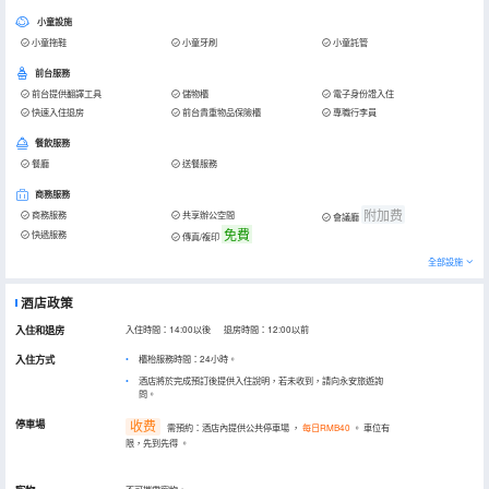
小童設施
小童拖鞋
小童牙刷
小童託管
前台服務
前台提供翻譯工具
儲物櫃
電子身份證入住
快速入住退房
前台貴重物品保險櫃
專職行李員
餐飲服務
餐廳
送餐服務
商務服務
附加费
商務服務
共享辦公空間
會議廳
免費
快遞服務
傳真/複印
全部設施
酒店政策
入住和退房
入住時間：14:00以後 退房時間：12:00以前
入住方式
櫃枱服務時間：24小時。
酒店將於完成預訂後提供入住說明，若未收到，請向永安旅遊詢
問。
停車場
收费
需預約：酒店內提供公共停車場
，
每日RMB40
。
車位有
限，先到先得
。