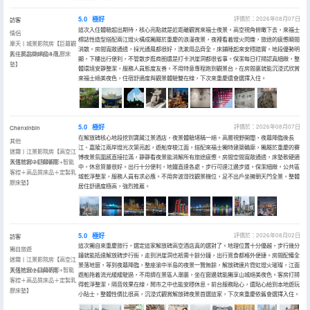
5.0
極好
評價於：2026年08月07日
訪客
這次入住體驗超出期待，核心亮點就是近距離觀賞來福士夜景。高空視角俯瞰下去，來福士
情侶
標誌性造型搭配兩江燈火構成獨屬於重慶的浪漫夜景，夜裡看着燈火閃爍，旅途的疲憊瞬間
摩天丨城景影院房【巨幕觀
消散。房間寬敞通透，採光通風都很好，洗漱用品齊全，床鋪睡起來安穩踏實。地段優勢明
影＋高品質床品＋乳膠床
入住於2026年08月
顯，下樓出行便利，不管散步逛商圈還是打卡洪崖洞都很省事。保潔每日打掃認真細緻，整
墊】
體環境安靜整潔，服務人員態度友善。不用特意專程跑到觀景台，在房間裏就能沉浸式欣賞
來福士絕美夜色，住宿舒適度與觀景體驗雙在線，下次來重慶還會選擇入住。
5.0
極好
評價於：2026年08月07日
Chenxinbin
在解放碑核心地段挖到寶藏江景酒店，夜景體驗堪稱一絕。高層視野開闊，夜幕降臨後長
其他
江、嘉陵江兩岸燈光次第亮起，遊船穿梭江面，搭配來福士獨特建築輪廓，獨屬於重慶的賽
迷霧丨江景影院房【高空江
博夜景氛圍感直接拉滿，靜靜看夜景能消解所有旅途疲憊。房間空間寬敞通透，床墊軟硬適
景落地窗＋巨幕觀影+智能
入住於2026年08月
中，休息質量很好。出行十分便利，地鐵直達各處，步行可達江邊步道。保潔細緻，公共區
客控＋高品質床品＋定製乳
域乾淨整潔，服務人員有求必應。不用奔波尋找觀景機位，足不出戶坐擁朝天門全景，整體
膠床墊】
居住舒適度極高，強烈推薦。
5.0
極好
評價於：2026年08月02日
訪客
這次獨自來重慶旅行，選定這家解放碑高空酒店真的選對了。地理位置十分優越，步行幾分
獨自旅遊
鐘就能抵達解放碑步行街，走到洪崖洞也衹需十餘分鐘，出行覓食都格外便捷。房間配備全
迷霧丨江景影院房【高空江
景落地窗，等到夜幕降臨，整座渝中半島的夜景一覽無餘，解放碑連片霓虹燈火璀璨，江面
景落地窗＋巨幕觀影+智能
入住於2026年07月
遊船拖着流光緩緩駛過，不用擠在景區人潮裏，坐在窗邊就能獨享山城絕美夜色。客房打掃
客控＋高品質床品＋定製乳
得乾淨整潔，隔音效果在線，鬧市之中也能安穩休息。前台服務貼心，還貼心給到本地遊玩
膠床墊】
小貼士，整體性價比很高，沉浸式觀賞解放碑夜景首選這家，下次來重慶依舊會選擇入住。