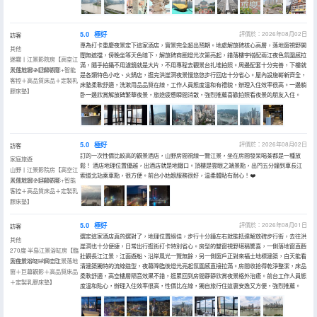
5.0
極好
評價於：2026年08月02日
訪客
專為打卡重慶夜景定下這家酒店，實景完全超出預期。地處解放碑核心高層，落地窗視野開
其他
闊無遮擋，傍晚坐等天色暗下，解放碑商圈燈光次第亮起，錯落樓宇搭配兩江夜色氛圍感拉
迷霧丨江景影院房【高空江
滿，隨手拍攝不用濾鏡就是大片，不用專程去觀景台扎堆拍照。周邊配套十分完善，下樓就
景落地窗＋巨幕觀影+智能
入住於2026年07月
是各類特色小吃、火鍋店，逛完洪崖洞夜景慢悠悠步行回店十分省心。屋內設施嶄新齊全，
客控＋高品質床品＋定製乳
床墊柔軟舒適，洗漱用品品質在線，工作人員態度温和有禮貌，辦理入住效率很高。一邊躺
膠床墊】
卧一邊欣賞解放碑繁華夜景，旅途疲憊瞬間消散，強烈推薦喜歡拍照看夜景的朋友入住。
5.0
極好
評價於：2026年08月02日
訪客
訂的一次性價比較高的觀景酒店，山野房間視線一覽江景，坐在房間發呆喝茶都是一種放
家庭旅遊
鬆！ 酒店地理位置優越，出酒店就是地鐵口。頂樓是雲眼之端景點，出門五分鐘到車長江
山野丨江景影院房【高空江
索道北站乘車點，很方便。前台小姑娘服務很好，温柔體貼有耐心！❤️
景落地窗＋巨幕觀影+智能
入住於2026年07月
客控＋高品質床品＋定製乳
膠床墊】
5.0
極好
評價於：2026年08月01日
訪客
選定這家酒店真的選對了，地理位置絕佳，步行十分鐘左右就能抵達解放碑步行街，去往洪
其他
崖洞也十分便捷，日常出行逛街打卡特別省心。房型的雙窗視野堪稱驚喜，一側落地窗直麪
270度·半島江景浴缸房【臨
壯觀長江江景，江面遊船、沿岸風光一覽無餘，另一側窗戶正對來福士地標建築，白天能看
窗夜景浴缸＋高空江景落地
入住於2026年07月
清建築獨特的流線造型，夜幕降臨後燈光亮起氛圍感直接拉滿。房間收拾得乾淨整潔，床品
窗＋巨幕觀影＋高品質床品
柔軟舒適，高空樓層隔音效果不錯，逛累回到房間靜靜欣賞夜景格外治癒。前台工作人員態
＋定製乳膠床墊】
度温和貼心，辦理入住效率很高，性價比在線，獨自旅行住這裏安逸又方便，強烈推薦。