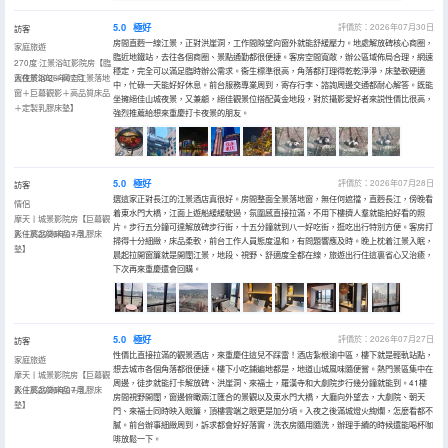
5.0
極好
評價於：2026年07月30日
訪客
房間直麪一線江景，正對洪崖洞，工作間隙望向窗外就能舒緩壓力。地處解放碑核心商圈，
家庭旅遊
臨近地鐵站，去往各個商圈、景點通勤都很便捷。客房空間寬敞，辦公區域佈局合理，網速
270度·江景浴缸影院房【臨
穩定，完全可以滿足臨時辦公需求。衞生標準很高，角落都打理得乾乾淨淨，床墊軟硬適
窗夜景浴缸＋高空江景落地
入住於2026年07月
中，忙碌一天能好好休息。前台服務專業周到，寄存行李、諮詢周邊交通都耐心解答。既能
窗＋巨幕觀影＋高品質床品
坐擁絕佳山城夜景，又兼顧，絕佳觀景位搭配黃金地段，對於攝影愛好者來説性價比很高，
＋定製乳膠床墊】
強烈推薦給想來重慶打卡夜景的朋友。
5.0
極好
評價於：2026年07月28日
訪客
選這家正對長江的江景酒店真很好。房間整面全景落地窗，無任何遮擋，直麪長江，傍晚看
情侶
着東水門大橋，江面上遊船緩緩駛過，氛圍感直接拉滿，不用下樓擠人羣就能拍好看的照
摩天丨城景影院房【巨幕觀
片。步行五分鐘可達解放碑步行街，十五分鐘就到八一好吃街，逛吃出行特別方便。客房打
影＋高品質床品＋乳膠床
入住於2026年07月
掃得十分細緻，床品柔軟，前台工作人員態度温和，有問題響應及時。晚上枕着江景入眠，
墊】
晨起拉開窗簾就是開闊江景，地段、視野、舒適度全都在線，旅遊出行住這裏省心又治癒，
下次再來重慶還會回購。
5.0
極好
評價於：2026年07月27日
訪客
性價比直接拉滿的觀景酒店，來重慶住這兒不踩雷！酒店紮根渝中區，樓下就是輕軌站點，
家庭旅遊
想去城市各個角落都很便捷。樓下小吃鋪遍地都是，地道山城風味隨便嘗。熱門景區集中在
摩天丨城景影院房【巨幕觀
周邊，徒步就能打卡解放碑、洪崖洞、來福士，羅漢寺和大劇院步行幾分鐘就能到。41樓
影＋高品質床品＋乳膠床
入住於2026年07月
房間視野開闊，窗邊俯瞰兩江匯合的景觀以及東水門大橋，大廳向外望去，大劇院、朝天
墊】
門、來福士同時映入眼簾，頂樓雲端之眼更是加分項。入夜之後滿城燈火絢爛，怎麼看都不
膩。前台辦事細緻周到，訴求都會好好落實，洗衣房隨用隨洗，辦理手續的時候還能喝杯咖
啡放鬆一下。