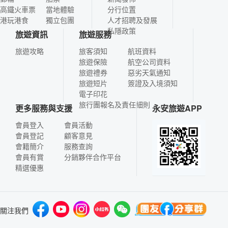
高鐵火車票
當地體驗
分行位置
港玩港食
獨立包團
人才招聘及發展
私隱政策
旅遊資訊
旅遊服務
旅遊攻略
旅客須知
航班資料
旅遊保險
航空公司資料
旅遊禮券
惡劣天氣通知
旅遊短片
簽證及入境須知
電子印花
旅行團報名及責任細則
更多服務與支援
永安旅遊APP
會員登入
會員活動
會員登記
顧客意見
會籍簡介
服務查詢
會員有賞
分銷夥伴合作平台
精選優惠
關注我們