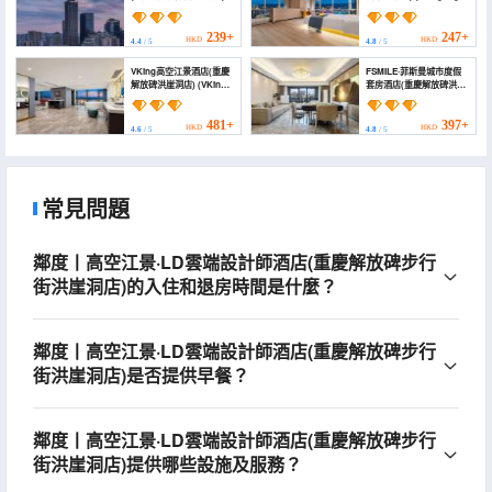
(Cloud 51·High-altitude
altitude Riverview Hotel
Quanjiang View Hotel
(Jiefangbei Cloud Eye))
(Chongqing Jiefangbei
239+
247+
HKD
HKD
4.4
/ 5
4.8
/ 5
Cloud Eye))
VKing高空江景酒店(重慶
FSMILE·菲斯曼城市度假
解放碑洪崖洞店) (VKing
套房酒店(重慶解放碑洪崖
High-altitude River View
洞店) (FSMILE City
Hotel (Chongqing
Resort Hotel
Jiefangbei
(Monument to the
481+
397+
HKD
HKD
4.6
/ 5
4.8
/ 5
Hongyadong Branch))
people's Liberation
Hongyadong Store))
常見問題
鄰度丨高空江景·LD雲端設計師酒店(重慶解放碑步行
街洪崖洞店)的入住和退房時間是什麼？
鄰度丨高空江景·LD雲端設計師酒店(重慶解放碑步行
街洪崖洞店)是否提供早餐？
鄰度丨高空江景·LD雲端設計師酒店(重慶解放碑步行
街洪崖洞店)提供哪些設施及服務？