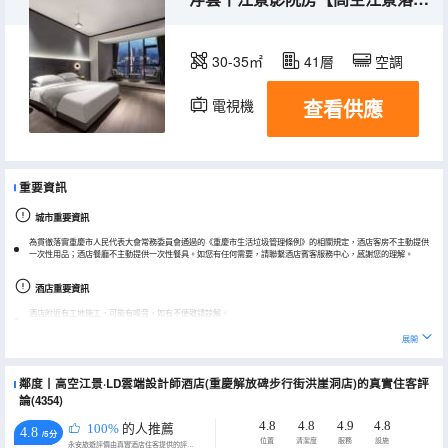
30-35㎡
41層
空調
查看供應
電視機
重要資訊
城市重要資訊
為貫徹落實重慶市人民代表大會常務委員會通過的《重慶市生活垃圾管理條例》的相關規定，酒店客房不主動提供
一次性用品；酒店餐廳不主動提供一次性餐具。如您有任何需要，請聯繫酒店賓客服務中心，感謝您的理解。
酒店重要資訊
酒店附近有工地施工，可能有噪音，如有不便敬請諒解。
展開
鄰度丨高空江景·LD雲端設計師酒店(重慶解放碑步行街洪崖洞店)的真實住客評
論(4354)
4.8
4.8
4.9
4.8
100%
的人推薦
4.8
/5分
位置
清潔度
服務
設施
永安旅遊評價由真實酒店住客提供的評價。