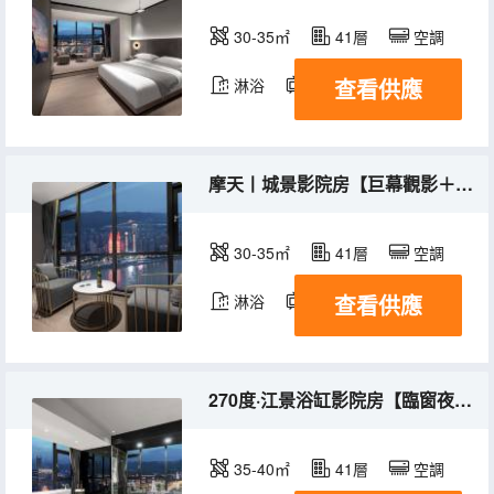
30-35㎡
41層
空調
查看供應
淋浴
電視機
摩天丨城景影院房【巨幕觀影＋高品質床品＋乳膠床墊】
30-35㎡
41層
空調
查看供應
淋浴
電視機
270度·江景浴缸影院房【臨窗夜景浴缸＋高空江景落地窗＋巨幕觀影＋高品質床品＋定製乳膠床墊】
35-40㎡
41層
空調