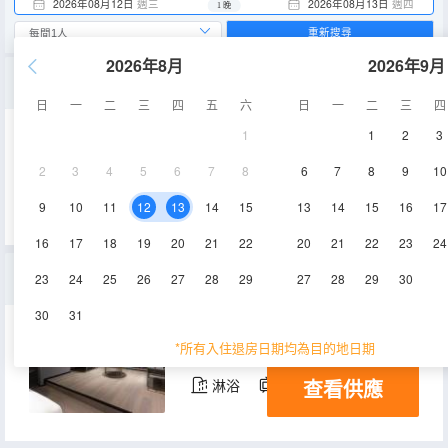
2026年08月12日
週三
2026年08月13日
週四
1 晚
重新搜尋
2026年8月
2026年9月
270度·半島江景浴缸房【臨窗夜景浴缸＋高空江景落地窗＋巨幕觀影＋高品質床品＋定製乳膠床墊】
日
一
二
三
四
五
六
日
一
二
三
四
1
1
2
3
35-40㎡
41層
空調
2
3
4
5
6
7
8
6
7
8
9
10
查看供應
淋浴
電視機
9
10
11
12
13
14
15
13
14
15
16
17
16
17
18
19
20
21
22
20
21
22
23
24
雲瞰丨江景影院雙床房【高空江景落地窗＋巨幕觀影+智能客控＋高品質床品＋定製乳膠床墊】
23
24
25
26
27
28
29
27
28
29
30
30
31
30-35㎡
41層
空調
*所有入住退房日期均為目的地日期
查看供應
淋浴
電視機