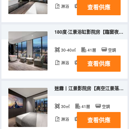
查看供應
淋浴
電視機
180度·江景浴缸影院房【臨窗夜景浴缸＋高空江景落地窗＋巨幕觀影＋高品質床品＋定製乳膠床墊】
30-40㎡
41層
空調
查看供應
淋浴
電視機
迷霧丨江景影院房【高空江景落地窗＋巨幕觀影+智能客控＋高品質床品＋定製乳膠床墊】
30㎡
41層
空調
查看供應
淋浴
電視機