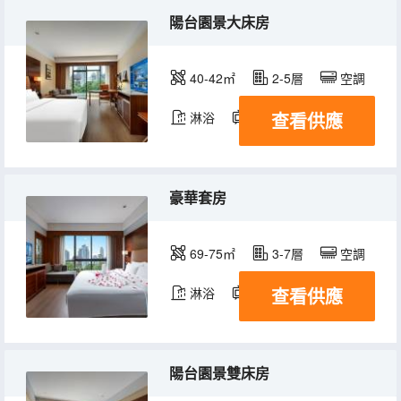
陽台園景大床房
40-42㎡
2-5層
空調
查看供應
淋浴
電視機
冰箱
豪華套房
69-75㎡
3-7層
空調
查看供應
淋浴
電視機
冰箱
陽台園景雙床房