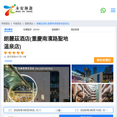
特價酒店
>
中國酒店
>
重慶酒店
>
朗麗茲酒店(重慶南濱路聖地温泉店)
酒店概览
住客點評（2035）
設施簡介
酒店政策
朗麗茲酒店(重慶南濱路聖地
温泉店)
南坪東路587號14棟
現在就預訂
全部設施>
2026年08月09日
週日
2026年08月10日
週一
1 晚