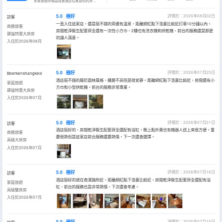
永安旅遊評價由真實酒店住客提供的評價。
5.0
極好
評價於：2026年08月02日
訪客
一直入住這家店，還是挺不錯的旁邊有温泉，距離網紅點下浩裏比較近打車10分鐘以內。
商務旅客
房間乾淨衞生配套齊全還有一次性小方巾，2樓也有洗衣機和烘乾機，前台的服務還是那麼
靜謐特惠大床房
的讓人滿意。
入住於2026年08月
5.0
極好
評價於：2026年07月25日
Boerkenshangkexi
酒店挺不錯的屬於園林風格，樓層不高但是很安靜。距離網紅點下浩裏比較近，房間還有小
家庭旅遊
方巾和小型烘乾機。前台的服務非常專業。
靜謐特惠大床房
入住於2026年07月
5.0
極好
評價於：2026年07月21日
訪客
酒店挺好的，房間乾淨衞生配套齊全還配有浴缸，晚上點外賣也有機器人送上來很方便。重
商務旅客
慶很熱但是這家店前台服務還要熱情，下一次還會選擇。
高級大床房
入住於2026年07月
5.0
極好
評價於：2026年07月16日
訪客
酒店挺好的就在南濱路附近，距離網紅點下浩裏比較近，房間乾淨衞生配套齊全還配有浴
家庭旅遊
缸，前台的服務也是非常熱情，下次還會考慮。
高級雙床房
入住於2026年07月
5.0
極好
評價於：2026年07月15日