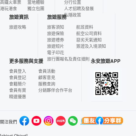
高鐵火車票
當地體驗
分行位置
港玩港食
獨立包團
人才招聘及發展
私隱政策
旅遊資訊
旅遊服務
旅遊攻略
旅客須知
航班資料
旅遊保險
航空公司資料
旅遊禮券
惡劣天氣通知
旅遊短片
簽證及入境須知
電子印花
旅行團報名及責任細則
更多服務與支援
永安旅遊APP
會員登入
會員活動
會員登記
顧客意見
會籍簡介
服務查詢
會員有賞
分銷夥伴合作平台
精選優惠
關注我們
[object Object]