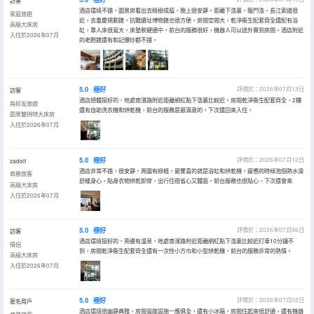
訪客
酒店環境不錯，園景房看出去綠樹成蔭，晚上很安靜。距離下浩裏，龍門浩，長江索道很
家庭旅遊
近，去重慶規劃館，抗戰遺址博物館也很方便。房間空間大，乾淨衞生配套齊全還配有浴
高級大床房
缸，單人床很寬大，床墊軟硬適中。前台的服務很好，機器人可以送外賣到房間。酒店附近
入住於2026年07月
的老麪館還有和記爆炒都不錯。
5.0
極好
評價於：2026年07月13日
訪客
酒店總體挺好的，地處南濱路附近距離網紅點下浩裏比較近，房間乾淨衞生配套齊全，2樓
與好友旅遊
還有自助洗衣機和烘乾機，前台的服務是最滿意的，下次還回來入住。
園景雙拼特大床房
入住於2026年07月
5.0
極好
評價於：2026年07月12日
zadolf
酒店非常不錯，很安靜，周圍有綠植，最驚喜的就是浴缸和烘乾機，疲憊的時候泡個熱水澡
商務旅客
舒緩身心，貼身衣物烘乾即穿，出行住宿省心又體面。前台服務也很貼心，下次還會來
高級大床房
入住於2026年07月
5.0
極好
評價於：2026年07月06日
訪客
酒店環境挺好的，旁邊有温泉，地處南濱路附近距離網紅點下浩裏比較近打車10分鐘不
情侶
到，房間乾淨衞生配套齊全還有一次性小方巾和小型烘乾機，前台的服務非常的熱情。
高級大床房
入住於2026年07月
5.0
極好
評價於：2026年07月02日
匿名用戶
酒店環境很幽靜典雅，房間寬敞設施一應俱全，還有小冰箱，房間住起來很舒適，還有機器