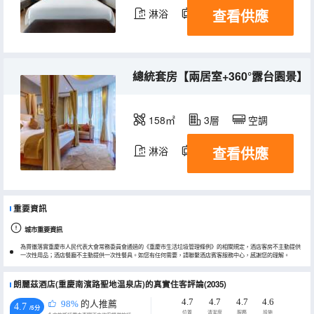
查看供應
淋浴
電視機
冰箱
總統套房【兩居室+360°露台園景】
158㎡
3層
空調
查看供應
淋浴
電視機
冰箱
重要資訊
城市重要資訊
為貫徹落實重慶市人民代表大會常務委員會通過的《重慶市生活垃圾管理條例》的相關規定，酒店客房不主動提供
一次性用品；酒店餐廳不主動提供一次性餐具。如您有任何需要，請聯繫酒店賓客服務中心，感謝您的理解。
朗麗茲酒店(重慶南濱路聖地温泉店)的真實住客評論(2035)
4.7
4.7
4.7
4.6
98%
的人推薦
4.7
/5分
位置
清潔度
服務
設施