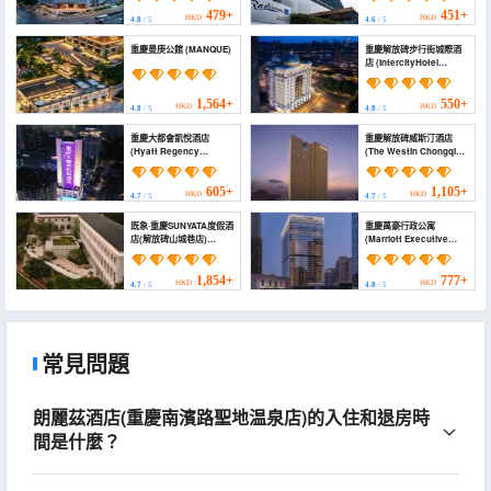
479+
451+
HKD
HKD
4.8
/ 5
4.6
/ 5
重慶曼庚公館 (MANQUE)
重慶解放碑步行街城際酒
店 (IntercityHotel
Chongqing Jiefangbei
Pedestrian Street)
1,564+
550+
HKD
HKD
4.8
/ 5
4.8
/ 5
重慶大都會凱悅酒店
重慶解放碑威斯汀酒店
(Hyatt Regency
(The Westin Chongqing
Metropolitan
Liberation Square)
Chongqing)
605+
1,105+
HKD
HKD
4.7
/ 5
4.7
/ 5
既象·重慶SUNYATA度假酒
重慶萬豪行政公寓
店(解放碑山城巷店)
(Marriott Executive
(Sunyata Mountain
Apartments
Alley Chongqing
Chongqing)
Resort)
1,854+
777+
HKD
HKD
4.7
/ 5
4.8
/ 5
常見問題
朗麗茲酒店(重慶南濱路聖地温泉店)的入住和退房時
間是什麼？