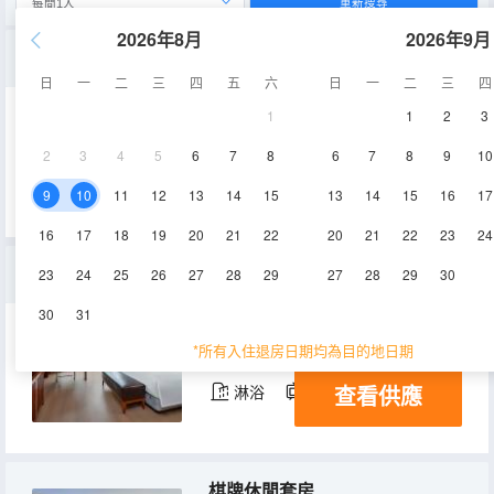
重新搜尋
2026年8月
2026年9月
高級雙床房
日
一
二
三
四
五
六
日
一
二
三
四
1
1
2
3
35-38㎡
2-3層
空調
2
3
4
5
6
7
8
6
7
8
9
10
查看供應
淋浴
電視機
冰箱
9
10
11
12
13
14
15
13
14
15
16
17
16
17
18
19
20
21
22
20
21
22
23
24
行政大床房
23
24
25
26
27
28
29
27
28
29
30
30
31
35-38㎡
6-7層
空調
*所有入住退房日期均為目的地日期
查看供應
淋浴
電視機
冰箱
棋牌休閒套房