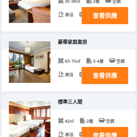
35-38㎡
2層
空調
查看供應
淋浴
電視機
冰箱
豪華家庭套房
65-70㎡
3-4層
空調
查看供應
淋浴
電視機
冰箱
標準三人間
42㎡
2層
空調
查看供應
淋浴
電視機
冰箱