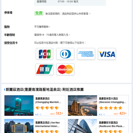
營業時間
07:00 - 10:00 每天
停車場
免费
無法提前預約：酒店附近提供公共停車場
。
寵物
不可攜帶寵物。
年齡限制
僅接待18 - 70歲的客人辦理入住。
接受信用卡
可以信用卡在酒店付款，閣下可使用以下信用卡：
朗麗茲酒店(重慶南濱路聖地温泉店)
附近酒店推薦
重慶萬豪酒店
重慶喜來登大酒店
(Chongqing Marriott
(Sheraton Chongqing
Hotel)
Hotel)
512+
423+
HKD
HKD
4.5
/ 5
4.5
/ 5
重慶萬垚酒店 (VanYao
重慶麗笙世嘉酒店
International Hotel
(Radisson Blu Plaza
Chongqing)
Chongqing)