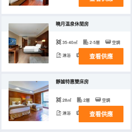
曉月温泉休閒房
35-40㎡
2-5層
空調
查看供應
淋浴
電視機
冰箱
靜謐特惠雙床房
28㎡
2層
空調
查看供應
淋浴
電視機
冰箱