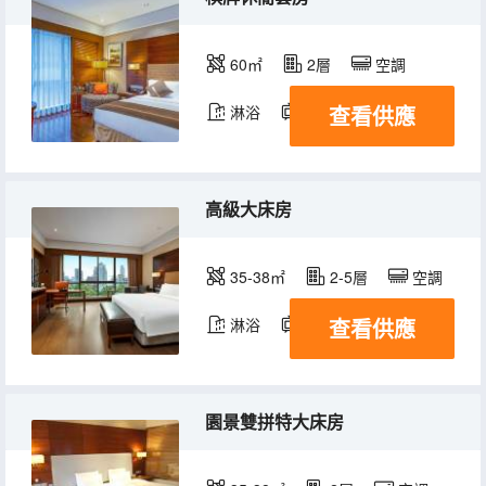
60㎡
2層
空調
查看供應
淋浴
電視機
冰箱
高級大床房
35-38㎡
2-5層
空調
查看供應
淋浴
電視機
冰箱
園景雙拼特大床房