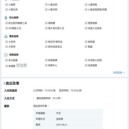
小童餐
小童浴袍
小童拖鞋
小童玩具
小童牙刷
小童桌面遊戲/拼圖
前台服務
前台提供翻譯工具
儲物櫃
禮賓服務
VIP通道入住
電子身份證入住
快速入住退房
餐飲服務
小吃吧
售貨亭/便利店
咖啡廳
大堂吧
提供清真食品
餐廳
商務服務
多功能廳
商務服務
共享辦公空間
附加费
商務中心
快遞服務
會議廳
全部設施
酒店政策
入住和退房
入住時間：14:00以後 退房時間：12:00以前
入住方式
櫃枱服務時間：24小時。
餐飲
酒店提供早餐。
早餐種類
中式
早餐形式
自助餐
費用
CNY 48/人