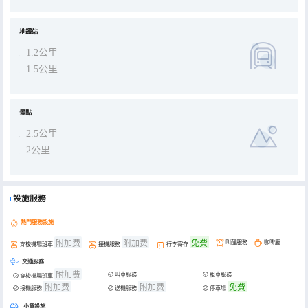
地鐵站
1.2公里
1.5公里
景點
2.5公里
2公里
設施服務
熱門服務設施
附加费
附加费
免費
叫醒服務
咖啡廳
穿梭機場班車
接機服務
行李寄存
交通服務
附加费
叫車服務
租車服務
穿梭機場班車
附加费
附加费
免費
接機服務
送機服務
停車場
小童設施