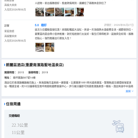
商務旅客
人送物，前台服務很好、態度熱情周到，連續住了兩晚休息到位了
高級大床房
入住於2026年06月
5.0
極好
評價於：2026年06月27日
訪客
這次入住體驗直接拉滿！房間配備超大浴缸，奔波一天泡個熱水澡疲憊全消，細節很到位。
家庭旅遊
最驚喜的是自帶小型烘乾機，對於短途旅行太友好。衞生打掃得乾淨，設施齊全好用，服務
高級雙床房
也貼心，強烈推薦出行朋友入住！
入住於2026年06月
朗麗茲酒店(重慶南濱路聖地温泉店)
開業時間：
2015
装修時間；
2019
地址：
南坪東路587號14棟
酒店位於南濱路輔路曉月路上，與海棠曉月温泉統一建築羣，比鄰東原1891時光道商業區，緊鄰軌道交通環線海棠溪
站，暢達全城，約10分鐘車程至南坪商圈和國際會展中心，步行幾分鐘即可到達南濱路美食一條街。酒店與渝中半島隔
江相望，距解放碑約10分鐘車程。
展開
酒店有特色景觀陽台、山景及璀璨夜景盡收眼底。房內設有高速無線WIFI及有線網絡上網、枕頭菜單等服務設施，讓你
商務休閒兩不誤。
大堂酒吧精緻下午茶是商務休閒的理想之所；無論是私人小酌，還是公司派對，都是首選選擇。五個大小不同的宴會和
住宿周邊
會議廳，均配備了無線高速WIFI和先進的會議設備設施，專注高效的會務經理協助客人打理會議的籌備與管理，確保會
議的成功舉行。
酒店毗鄰的海棠曉月天然養生温泉，採集地下3000處高達52.8℃的深層熱水，富含多種微量元素，含有42個大小泡
池。
交通樞紐
22.3公里
11公里