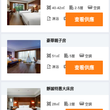
40-42㎡
2-5層
空調
查看供應
淋浴
電視機
冰箱
豪華親子房
51㎡
5層
空調
查看供應
淋浴
電視機
冰箱
靜謐特惠大床房
28㎡
2層
空調