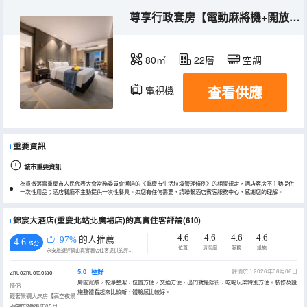
尊享行政套房【電動麻將機+開放廚房】
80㎡
22層
空調
查看供應
電視機
重要資訊
城市重要資訊
為貫徹落實重慶市人民代表大會常務委員會通過的《重慶市生活垃圾管理條例》的相關規定，酒店客房不主動提供
一次性用品；酒店餐廳不主動提供一次性餐具。如您有任何需要，請聯繫酒店賓客服務中心，感謝您的理解。
錦宸大酒店(重慶北站北廣場店)的真實住客評論(610)
4.6
4.6
4.6
4.6
97%
的人推薦
4.6
/5分
位置
清潔度
服務
設施
永安旅遊評價由真實酒店住客提供的評價。
5.0
極好
評價於：2026年08月06日
Zhuozhuotaotao
房間寬敞，乾淨整潔，位置方便，交通方便，出門就是熙街，吃喝玩樂特別方便。裝修及設
情侶
施整體看起來比較新，體驗感比較好。
輕奢景觀大床房【高空夜景
+拍照出片】
入住於2026年05月