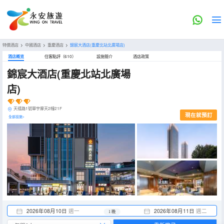
特價酒店
>
中國酒店
>
重慶酒店
>
錦宸大酒店(重慶北站北廣場店)
酒店概览
住客點評（610）
設施簡介
酒店政策
錦宸大酒店(重慶北站北廣場
店)
天禧路1號華宇摩天2幢21F
現在就預訂
全部設施>
2026年08月10日
週一
2026年08月11日
週二
1 晚