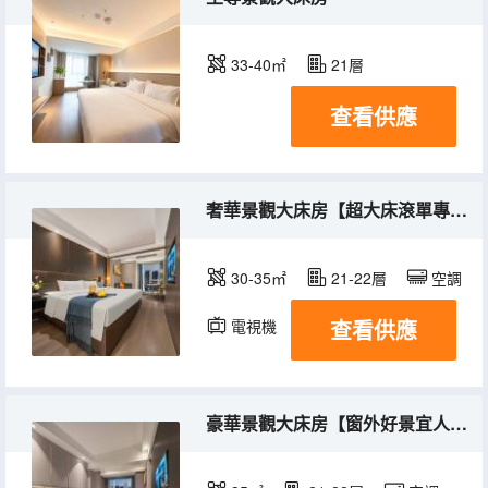
33-40㎡
21層
查看供應
奢華景觀大床房【超大床滾單專享】
30-35㎡
21-22層
空調
查看供應
電視機
豪華景觀大床房【窗外好景宜人山色】