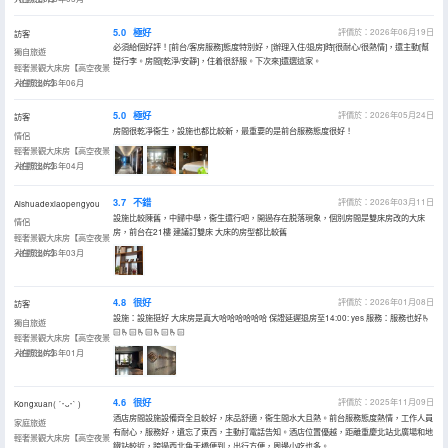
5.0
極好
評價於：2026年06月19日
訪客
必須給個好評！[前台/客房服務]態度特別好，[辦理入住/退房]時[很耐心/很熱情]，還主動[幫
獨自旅遊
提行李。房間[乾淨/安靜]，住着很舒服。下次來]還選這家。
輕奢景觀大床房【高空夜景
+拍照出片】
入住於2026年06月
5.0
極好
評價於：2026年05月24日
訪客
房間很乾凈衞生，設施也都比較新，最重要的是前台服務態度很好！
情侶
輕奢景觀大床房【高空夜景
+拍照出片】
入住於2026年04月
3.7
不錯
評價於：2026年03月11日
Aishuadexiaopengyou
設施比較陳舊，中歸中舉，衞生還行吧，開過存在脱落現象，個別房間是雙床房改的大床
情侶
房，前台在21樓 建議訂雙床 大床的房型都比較舊
輕奢景觀大床房【高空夜景
+拍照出片】
入住於2026年03月
4.8
很好
評價於：2026年01月08日
訪客
設施：設施挺好 大床房是真大哈哈哈哈哈哈 保證延遲退房至14:00: yes 服務：服務也好🫰
獨自旅遊
🏻🫰🏻🫰🏻🫰🏻🫰🏻
輕奢景觀大床房【高空夜景
+拍照出片】
入住於2026年01月
4.6
很好
評價於：2025年11月09日
Kongxuan( ´･ᴗ･` )
酒店房間設施設備齊全且較好，床品舒適，衞生間水大且熱。前台服務態度熱情，工作人員
家庭旅遊
有耐心，服務好，遺忘了東西，主動打電話告知。酒店位置優越，距離重慶北站北廣場和地
輕奢景觀大床房【高空夜景
鐵站較近，跨過西北角天橋便到，出行方便，周邊小吃也多。