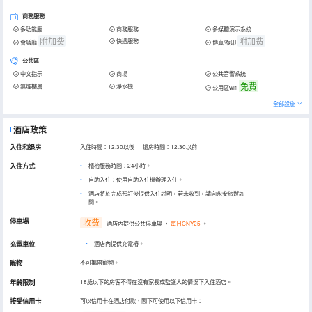
商務服務
多功能廳
商務服務
多媒體演示系統
附加费
附加费
快遞服務
會議廳
傳真/複印
公共區
中文指示
商場
公共音響系統
免費
無煙樓層
淨水機
公用區wifi
全部設施
酒店政策
入住和退房
入住時間：12:30以後 退房時間：12:30以前
入住方式
櫃枱服務時間：24小時。
自助入住：使用自助入住機辦理入住。
酒店將於完成預訂後提供入住說明，若未收到，請向永安旅遊詢
問。
停車場
收费
酒店內提供公共停車場
，
每日CNY25
。
充電車位
•
酒店內提供充電樁。
寵物
不可攜帶寵物。
年齡限制
18歲以下的房客不得在沒有家長或監護人的情況下入住酒店。
接受信用卡
可以信用卡在酒店付款，閣下可使用以下信用卡：