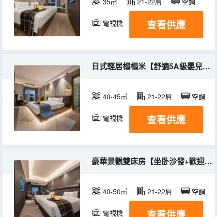
35㎡
21-22層
空調
查看供應
電視機
日式輕居榻榻米【舒適5A級嬰兒棉床品】
40-45㎡
21-22層
空調
查看供應
電視機
豪華景觀雙床房【坐卧沙發+歡迎糖果】
40-50㎡
21-22層
空調
查看供應
電視機