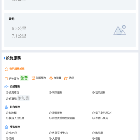
景點
6.5公里
7.1公里
設施服務
熱門服務設施
免費
叫醒服務
咖啡廳
酒吧
行李寄存
交通服務
充電車位
叫車服務
租車服務
附加费
停車場
前台服務
儲物櫃
禮賓服務
電子身份證入住
快速入住退房
前台貴重物品保險櫃
專職行李員
餐飲服務
小吃吧
售貨亭/便利店
咖啡廳
酒吧
大堂吧
餐廳