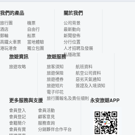
我們的產品
關於我們
旅行團
機票
公司背景
酒店
自由行
最新動向
郵輪
船票
新聞發佈
高鐵火車票
當地體驗
分行位置
港玩港食
獨立包團
人才招聘及發展
私隱政策
旅遊資訊
旅遊服務
旅遊攻略
旅客須知
航班資料
旅遊保險
航空公司資料
旅遊禮券
惡劣天氣通知
旅遊短片
簽證及入境須知
電子印花
旅行團報名及責任細則
更多服務與支援
永安旅遊APP
會員登入
會員活動
會員登記
顧客意見
會籍簡介
服務查詢
會員有賞
分銷夥伴合作平台