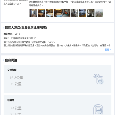
酒店性價比很高，唯一的遺憾就是沒有早餐，不過在重慶這座美食之都，還是要品嚐一下當
宜人山色】
入住於2025年09月
地的特色美食。
錦宸大酒店(重慶北站北廣場店)
開業時間：
2019
地址：
天禧路1號華宇摩天2幢21F
酒店位於重慶市渝北區天禧路1號華宇摩天2幢21F-23F。
酒店精心設計打造的高端商旅酒店。酒店共擁有各類客房，雙人房、大床房、親子房、行政套房（含浴缸，會客廳，小
冰箱，保險箱）、行政公寓，房內配有國際高星級裸棉製品、全套高端進口洗浴用品、100M光纖，50寸高清大屏電
展開
視，高檔懶人沙發，景觀台燈，老闆椅，辦公桌等。客房整體軟裝高端大氣，沉穩有型，適用於各類商務商旅客戶。
酒店21層 設有180°景觀水吧，小型會客廳。
酒店提供可容納35人會議，客戶可定製會議風格，會銷，會展，商務洽談等。會議室設備齊全，投影儀，電腦，高檔會
住宿周邊
議桌椅、會議小白板，讓您的會議無憂。 酒店4層展台大廳，提供大型會議室，及團餐餐廳。大會議室及團餐餐廳可分
別容納100人會議和就餐。大會議室設備齊全，有投影儀，60寸液晶電視，聚光燈等。
酒店交通方便，位置處於重慶交通路網中心，乘坐地鐵，公交車，打車等均很快捷。酒店距離重慶火車北站高鐵站步行
約5分鐘。打車到江北機場約14.5公里，打車到解放碑洪崖洞、長江索道、朝天門景區約6公里，打車到觀音橋步行街約
交通樞紐
4.5公里。酒店距離地鐵4號線、地鐵10號線的重慶北站北廣場地鐵站步行約5分鐘。其他景點線路，可諮詢酒店。
16.8公里
0.9公里
地鐵站
0.4公里
0.5公里