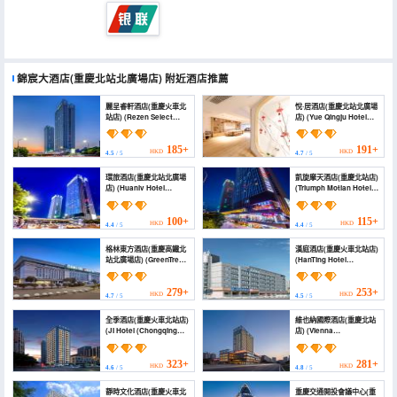
錦宸大酒店(重慶北站北廣場店)
附近酒店推薦
麗呈睿軒酒店(重慶火車北
悅·居酒店(重慶北站北廣場
站店) (Rezen Select
店) (Yue Qingju Hotel
Chongqing Longtou
(Chongqing North
Temple, North Railway
Railway Station))
Station)
185+
191+
HKD
HKD
4.5
/ 5
4.7
/ 5
環旅酒店(重慶北站北廣場
凱旋摩天酒店(重慶北站店)
店) (Huanlv Hotel
(Triumph Motian Hotel
(Chongqing North
(Chongqing North
Station North Square
Railway Station))
Branch))
100+
115+
HKD
HKD
4.4
/ 5
4.4
/ 5
格林東方酒店(重慶高鐵北
漢庭酒店(重慶火車北站店)
站北廣場店) (GreenTree
(HanTing Hotel
Eastern Hotel
(Chongqing North
(Chongqing Gaotie
Railway Station))
North Station North
279+
253+
HKD
HKD
4.7
/ 5
4.5
/ 5
Square))
全季酒店(重慶火車北站店)
維也納國際酒店(重慶北站
(JI Hotel (Chongqing
店) (Vienna
North Railway Station))
International Hotel
(Chongqing North
Station))
323+
281+
HKD
HKD
4.6
/ 5
4.8
/ 5
靜時文化酒店(重慶火車北
重慶交通開投會議中心(重