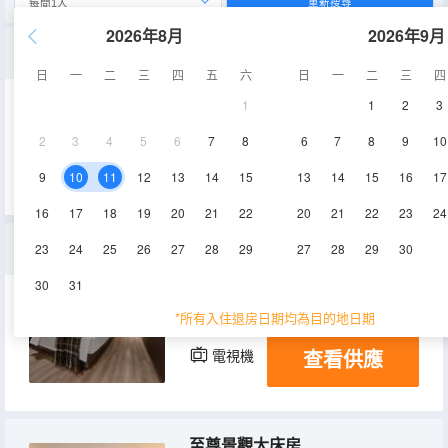
重新搜尋
2026年8月
2026年9月
奢華景觀親子房【兒童洗護+益智玩具+屬地小吃】
日
一
二
三
四
五
六
日
一
二
三
四
1
1
2
3
38-42㎡
22層
空調
2
3
4
5
6
7
8
6
7
8
9
10
查看供應
電視機
9
10
11
12
13
14
15
13
14
15
16
17
16
17
18
19
20
21
22
20
21
22
23
24
輕奢景觀大床房【高空夜景+拍照出片】
23
24
25
26
27
28
29
27
28
29
30
30
31
28-32㎡
21-22層
空調
*所有入住退房日期均為目的地日期
查看供應
電視機
至尊景觀大床房