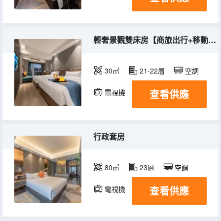
輕奢景觀雙床房【商旅出行+移動辦公】
30㎡
21-22層
空調
查看供應
電視機
行政套房
80㎡
23層
空調
查看供應
電視機