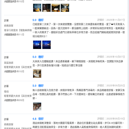
+拍照出片】
入住於2025年10月
5.0
極好
評價於：2025年11月07日
訪客
已經是第二次來了，第一次來就很驚艷，沒想到第二次來還有新的驚喜，愛了❤️今天和家人
商務旅客
一起來解鎖新店，因為一直沉浸其中，都沒顧得上拍照，非常好玩項目非常齊全，能夠滿足
尊享行政套房【電動麻將機
一家人的需求了，遛娃好去處門口就有停車位非常方便，而且從進門開始就感覺到舒適，環
+開放廚房】
入住於2025年11月
境分給到5分！
5.0
極好
評價於：2025年10月07日
訪客
大床房入住體驗超讚！床品柔軟親膚，躺下瞬間放鬆 。房間乾淨無死角，空調製冷快且靜
家庭旅遊
音，步行至美食街僅3分鐘，短途出行選它準沒錯
輕奢景觀大床房【高空夜景
+拍照出片】
入住於2025年10月
5.0
極好
評價於：2025年09月25日
訪客
無人自助辦理入住很方便，房間非常乾淨，馬桶是專門消毒的，床品睡着很舒服，安靜又有
情侶
品味，性價比真的超讚，寶子們放心沖，下次還來住。還有獨立的茶室，出差處理事情很方
輕奢景觀大床房【高空夜景
便。
+拍照出片】
入住於2025年09月
4.8
很好
評價於：2025年09月19日
訪客
酒店房間乾淨整潔，落地大飄窗可看風景。 酒店位於重慶北站北廣場，步行6-8分鐘可到。
商務旅客
周邊生活配套設施齊全，非常方便。 酒店服務人員態度熱情周到，給人賓至如歸的感覺。
豪華景觀大床房【窗外好景