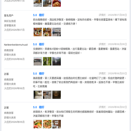
入住於2026年07月
5.0
極好
評價於：2026年07月08日
匿名用戶
前台服務很好，酒店乾淨整潔，裝修精緻，該有的也都有，早餐也很豐富美味！樓下就有兩
與好友旅遊
條地鐵線，離重慶北站也近，交通很方便！
豪華雙床房
入住於2026年07月
5.0
極好
評價於：2026年06月28日
Neiteerbeidemuhuali
交通便利，旁邊有3號線10號線輕軌，出行重慶北站，觀音橋，重慶機場，重慶西站，洪崖
商務旅客
洞都非常方便，早餐也非常不錯，環境也挺好。
舒適大床房
入住於2026年06月
5.0
極好
評價於：2026年06月20日
訪客
路過重慶，第二天要趕高鐵，這個酒店的位置比較好，在當時訂了三間，但由於臨時變更，
商務旅客
同事不能一起住，很晚了前台幫我們再退掉一間，房間很乾凈，設施也不錯，早餐比較好
舒適大床房
吃，比較推薦
入住於2026年06月
5.0
極好
評價於：2026年06月02日
訪客
房間很大，乾淨整潔，前台和打掃衞生的阿姨也都服務很好，挨着兩個地鐵站，去觀音橋，
商務旅客
洪崖洞都很方便，早餐也不錯
舒適大床房
入住於2026年05月