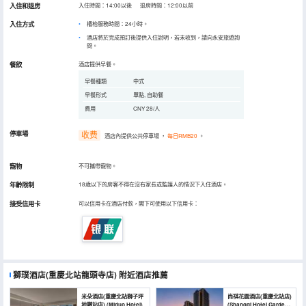
入住和退房
入住時間：14:00以後 退房時間：12:00以前
入住方式
櫃枱服務時間：24小時。
酒店將於完成預訂後提供入住說明，若未收到，請向永安旅遊詢
問。
餐飲
酒店提供早餐。
早餐種類
中式
早餐形式
單點, 自助餐
費用
CNY 28/人
停車場
收费
酒店內提供公共停車場
，
每日RMB20
。
寵物
不可攜帶寵物。
年齡限制
18歲以下的房客不得在沒有家長或監護人的情況下入住酒店。
接受信用卡
可以信用卡在酒店付款，閣下可使用以下信用卡：
獅璞酒店(重慶北站龍頭寺店)
附近酒店推薦
米朵酒店(重慶北站獅子坪
尚祺花園酒店(重慶北站店)
地鐵站店) (Miduo Hotel)
(Shangqi Hotel Garden