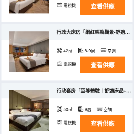
查看供應
電視機
行政大床房「網紅輕軌觀景-舒適加倍-護目影視」
42㎡
8-9層
空調
查看供應
電視機
行政套房「至尊體驗丨舒適床品+獅子坪輕軌景」
50㎡
9層
空調
查看供應
電視機