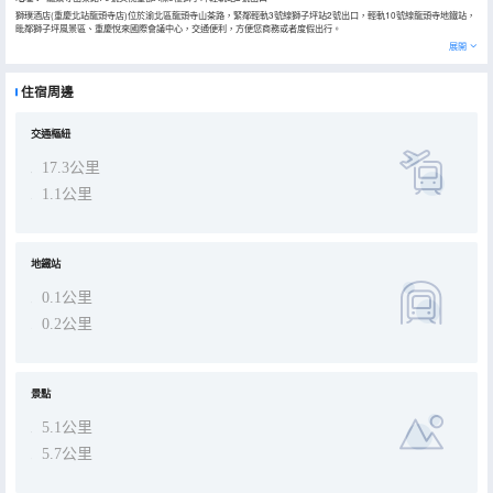
獅璞酒店(重慶北站龍頭寺店)位於渝北區龍頭寺山茶路，緊鄰輕軌3號線獅子坪站2號出口，輕軌10號線龍頭寺地鐵站，
毗鄰獅子坪風景區、重慶悅來國際會議中心，交通便利，方便您商務或者度假出行。
人在旅途，路在遠方，或探親訪友，或打尖小歇，總有另一個“家”在等着我們去尋找。獅璞酒店的設計源於獅者，冷峻
展開
尊貴；璞者，真摯善淳。而此空間傳遞的亦是這尊外祥內而望客駐朋留的深意。融入女性對”寬敞明亮的大堂，天然紋理
石材牆面，清浮鈦金屬漣漪波紋，莊重温馨的色調佈局散發着強烈的時尚氣息，給每一位客人輕奢舒適、賓至如歸的難
忘體驗。
住宿周邊
客房的色調偏暖色，大面積親近木感飾面，營造温馨安靜的氣氛，實現空間和使用功能的上佳平衡，少許樸素裸露的小
樣木質傢俱點綴，柔長的台桌和裝飾小品造型形態簡練，精裝修浴室洗去旅途中的風塵僕僕，將飄窗變成簡潔舒適的沙
發，頭上的閲讀小吊燈精緻乖巧。房內更配置了50英寸液晶電視，200兆網速，讓出差旅行享受舒適的時光。
交通樞紐
17.3公里
1.1公里
地鐵站
0.1公里
0.2公里
景點
5.1公里
5.7公里