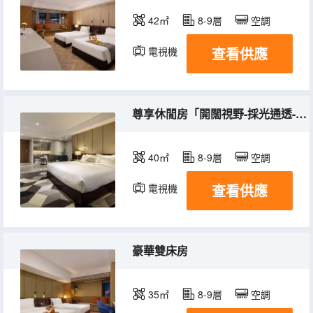
42㎡
8-9層
空調
查看供應
電視機
尊享休閒房「開闊視野-採光通透-休閒棋牌」
40㎡
8-9層
空調
查看供應
電視機
豪華雙床房
35㎡
8-9層
空調