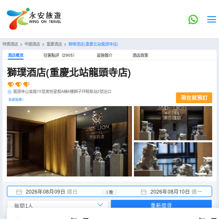
特價酒店
>
中國酒店
>
重慶酒店
>
獅璞酒店(重慶北站龍頭寺店)
酒店概览
住客點評（2905）
設施簡介
酒店政策
獅璞酒店(重慶北站龍頭寺店)
龍頭寺山茶路70號美悅星都A棟8樓獅子坪輕軌站2號出口
現在就預訂
全部設施>
2026年08月09日
週日
2026年08月10日
週一
1 晚
重新搜尋