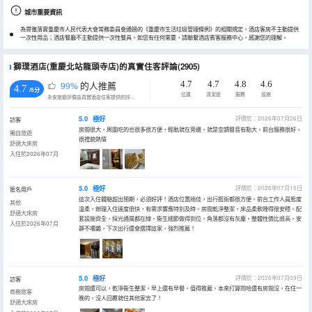
城市重要資訊
為貫徹落實重慶市人民代表大會常務委員會通過的《重慶市生活垃圾管理條例》的相關規定，酒店客房不主動提供
一次性用品；酒店餐廳不主動提供一次性餐具。如您有任何需要，請聯繫酒店賓客服務中心，感謝您的理解。
獅璞酒店(重慶北站龍頭寺店)的真實住客評論(2905)
4.7
4.7
4.8
4.6
99%
的人推薦
4.7
/5分
位置
清潔度
服務
設施
永安旅遊評價由真實酒店住客提供的評價。
5.0
極好
評價於：2026年07月26日
訪客
房間很大，周圍吃的也很多很方便，輕軌就在旁邊，就是空調聲音有點大。前台服務很好，
獨自旅遊
很禮貌熱情
舒適大床房
入住於2026年07月
5.0
極好
評價於：2026年07月15日
匿名用戶
這次入住體驗超出預期，必須好評！酒店位置絕佳，出行逛街都很方便。前台工作人員態度
其他
温柔，辦理入住速度很快，有需求響應特別及時。房間乾淨整潔，床品柔軟睡得很安穩。配
舒適大床房
套設施齊全，採光通風都在線，衞生細節做得到位，角落都沒有灰塵。整體性價比很高，安
入住於2026年07月
靜不嘈雜，下次出行還會選擇這家，強烈推薦！
5.0
極好
評價於：2026年07月09日
訪客
房間還可以，乾淨衞生整潔，早上還有早餐，值得推薦，本來打算問哈還有房間沒，在住一
商務旅客
晚的，沒人回覆就住其他家去了！
舒適大床房