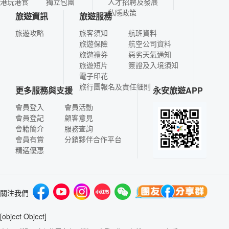
港玩港食
獨立包團
人才招聘及發展
私隱政策
旅遊資訊
旅遊服務
旅遊攻略
旅客須知
航班資料
旅遊保險
航空公司資料
旅遊禮券
惡劣天氣通知
旅遊短片
簽證及入境須知
電子印花
旅行團報名及責任細則
更多服務與支援
永安旅遊APP
會員登入
會員活動
會員登記
顧客意見
會籍簡介
服務查詢
會員有賞
分銷夥伴合作平台
精選優惠
關注我們
[object Object]