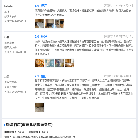
5.0
極好
評價於：2026年05月31日
kuilaiba
很滿意的入住體驗，大廳很大，環境很好，衞生很乾凈，前台服務非常好，辦理入住很快！
其他
前台免費升級房型，很nice
舒適大床房
入住於2026年05月
5.0
極好
評價於：2026年05月16日
訪客
很好，很漂亮很滿意，這次入住體驗超棒！酒店位置很方便，離地鐵站/景點很近，出行省
商務旅客
時。房間乾淨整潔，床品柔軟舒適，隔音效果好，晚上睡得很安穩。前台服務熱情，辦理入
豪華大床房
住退房都很快，有問題也能及時響應。早餐種類豐富，味道不錯。整體性價比很高，下次來
入住於2026年05月
還會選這家！
2.1
還行
評價於：2026年04月04日
訪客
我平時不怎麼寫評價的，但這次真忍不了 1️⃣隔音差：隔壁人説話可以清晰聽到，我隔壁住
與好友旅遊
倆女的，大半夜一直在講話，大清早也是，很聒噪 2️⃣噪音大：白天和晚上房間都會有機械
豪華大床房
的嗡嗡聲，跟空調外機在你頭頂一樣的聲音；凌晨也會有,【這個聲音巨吵，而且一直持
入住於2026年04月
續】 3️⃣設備：相對老舊 4️⃣我入住的時候房間什麼都沒有，出去溜達了一圈地上多了兩張小
卡片，注意是房間中央不是門口，離門口三米遠，細思恐極
獅璞酒店(重慶北站龍頭寺店)
開業時間：
2018
装修時間；
2019
地址：
龍頭寺山茶路70號美悅星都A棟8樓獅子坪輕軌站2號出口