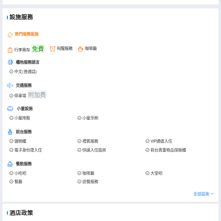
設施服務
熱門服務設施
免費
叫醒服務
咖啡廳
行李寄存
櫃枱服務語言
中文(普通話)
交通服務
附加费
停車場
小童設施
小童拖鞋
小童牙刷
前台服務
儲物櫃
禮賓服務
VIP通道入住
電子身份證入住
快速入住退房
前台貴重物品保險櫃
餐飲服務
小吃吧
咖啡廳
大堂吧
餐廳
送餐服務
全部設施
酒店政策