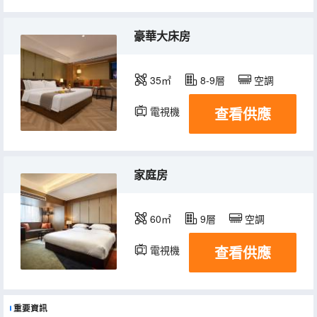
豪華大床房
35㎡
8-9層
空調
查看供應
電視機
家庭房
60㎡
9層
空調
查看供應
電視機
重要資訊