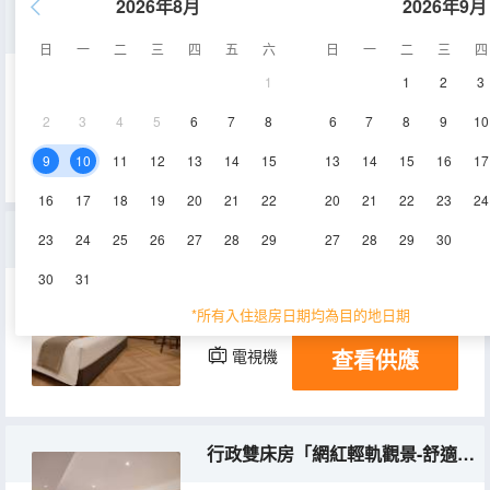
2026年8月
2026年9月
豪華休閒房「獨享一方幽靜-休閒棋牌」
日
一
二
三
四
五
六
日
一
二
三
四
1
1
2
3
40㎡
9層
空調
2
3
4
5
6
7
8
6
7
8
9
10
查看供應
電視機
9
10
11
12
13
14
15
13
14
15
16
17
16
17
18
19
20
21
22
20
21
22
23
24
舒適大床房
23
24
25
26
27
28
29
27
28
29
30
30
31
25㎡
8-9層
空調
*所有入住退房日期均為目的地日期
查看供應
電視機
行政雙床房「網紅輕軌觀景-舒適加倍-護目影視」