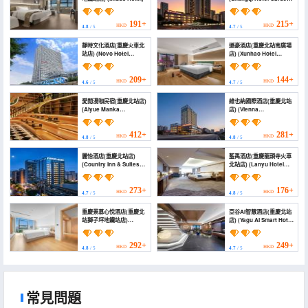
(Chongqing North
Railway Station))
191+
215+
HKD
HKD
4.8
/ 5
4.7
/ 5
靜時文化酒店(重慶火車北
遜豪酒店(重慶北站南廣場
站店) (Novo Hotel
店) (Xunhao Hotel
(Chongqing North
(Chongqing North
Railway Station))
Station South Square
Branch))
209+
144+
HKD
HKD
4.6
/ 5
4.7
/ 5
愛閲漫咖民宿(重慶北站店)
維也納國際酒店(重慶北站
(Aiyue Manka
店) (Vienna
Homestay (Chongqing
International Hotel
North Railway Station))
(Chongqing North
Station))
412+
281+
HKD
HKD
4.8
/ 5
4.8
/ 5
麗怡酒店(重慶北站店)
藍禹酒店(重慶龍頭寺火車
(Country Inn & Suites
北站店) (Lanyu Hotel
by Radisson Hotel
(Chongqing Longtousi
(Chongqing North
North Railway Station))
Railway Station))
273+
176+
HKD
HKD
4.7
/ 5
4.8
/ 5
重慶景慕心悅酒店(重慶北
亞谷AI智慧酒店(重慶北站
站獅子坪地鐵站店)
店) (Yagu AI Smart Hotel
(Jingmu Xinyue Hotel
(Chongqing North
(Chongqing North
Railway Station))
Railway Station Lion
292+
249+
HKD
HKD
4.8
/ 5
4.7
/ 5
Ping Subway Station
Branch))
常見問題