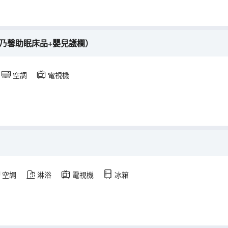
康乃馨助眠床品+嬰兒護欄）
空調
電視機
空調
淋浴
電視機
冰箱