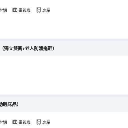
空調
電視機
冰箱
房（獨立雙衞+老人防滑拖鞋）
助眠床品）
空調
電視機
冰箱