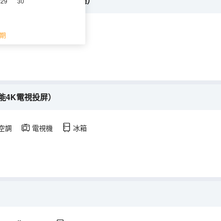
房（2張特大床+獨立客廳）
29
30
期
能4K電視投屏）
空調
電視機
冰箱