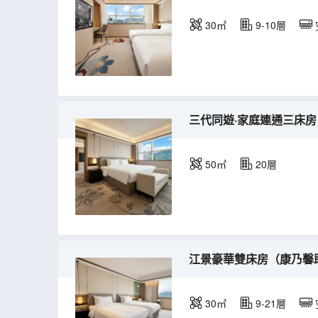
30㎡
9-10層
三代同遊·家庭連通三床
50㎡
20層
江景豪華雙床房（康乃馨
30㎡
9-21層