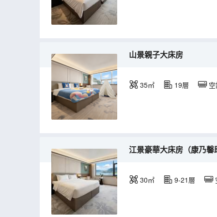
山景親子大床房
35㎡
19層
空
江景豪華大床房（康乃馨
30㎡
9-21層