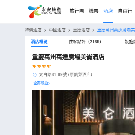
旅行團
機票
酒店
自由行
特價酒店
>
中國酒店
>
重慶酒店
>
重慶萬州萬達廣場美
酒店概览
住客點評（2169）
設施
重慶萬州萬達廣場美崙酒店
太白路81-89號 (原凱萊酒店)
全部設施>