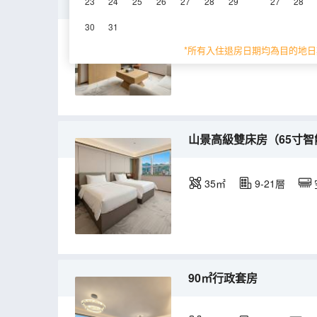
兩室一廳·江景家庭連通套
23
24
25
26
27
28
29
27
28
30
31
90㎡
20層
*所有入住退房日期均為目的地日
山景高級雙床房（65寸智
35㎡
9-21層
90㎡行政套房