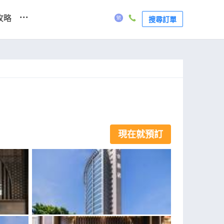
...
攻略
搜尋訂單
現在就預訂