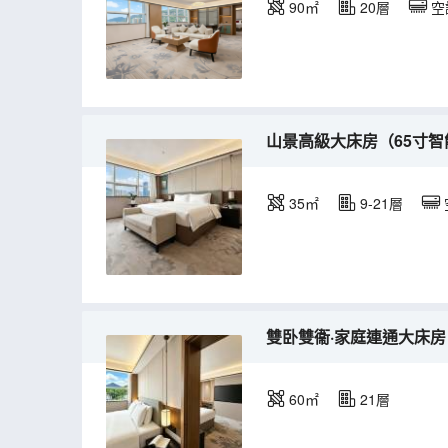
90㎡
20層
空
山景高級大床房（65寸智
35㎡
9-21層
雙卧雙衞·家庭連通大床房
60㎡
21層