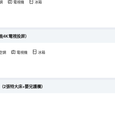
調
電視機
冰箱
能4K電視投屏）
空調
電視機
冰箱
（2張特大床+嬰兒護欄）