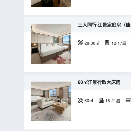
三人同行·江景家庭房（
28-30㎡
12-17層
60㎡江景行政大床房
60㎡
18-21層