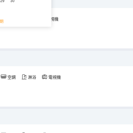
29
30
空調
淋浴
電視機
期
空調
淋浴
電視機