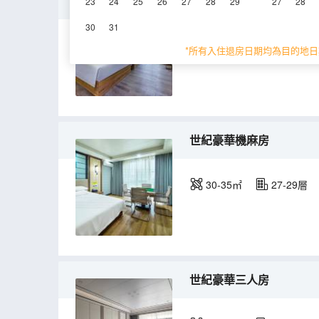
世紀豪華雙床房
23
24
25
26
27
28
29
27
28
30
31
30-35㎡
9-29層
*所有入住退房日期均為目的地日
世紀豪華機麻房
30-35㎡
27-29層
世紀豪華三人房