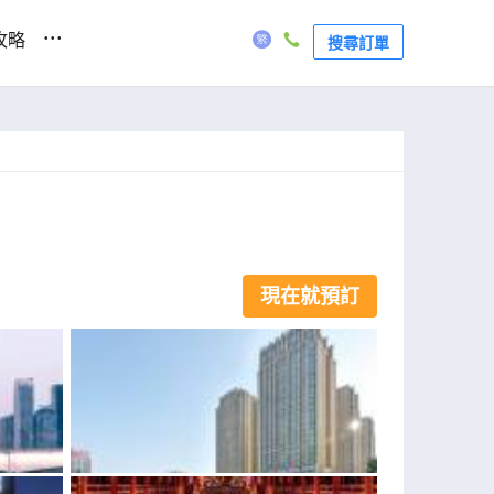
...
攻略
搜尋訂單
現在就預訂