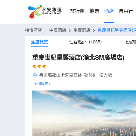
旅行團
機票
酒店
自由行
特價酒店
>
中國酒店
>
重慶酒店
>
重慶世紀星雲酒店(渝
酒店概览
住客點評（1265）
設施
重慶世紀星雲酒店(渝北SM廣場店)
冉家壩龍山街道百靈路1號5幢一樓大廳
全部設施>