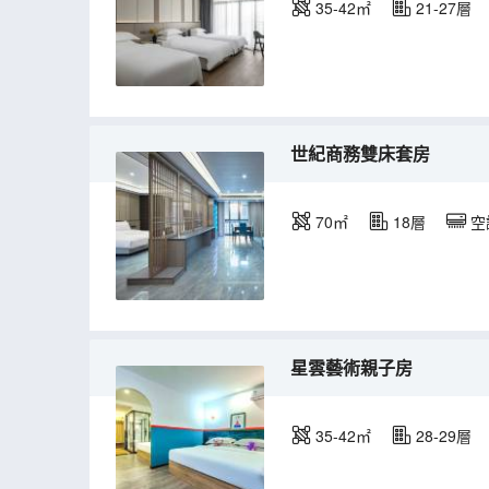
35-42㎡
21-27層
世紀商務雙床套房
70㎡
18層
空
星雲藝術親子房
35-42㎡
28-29層