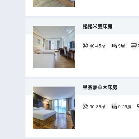
榻榻米雙床房
40-45㎡
9層
星雲豪華大床房
30-35㎡
9-29層