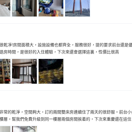
很乾凈!房間面積大，設施設備也都齊全，服務很好，提的要求前台還是
退房時間，是很好的入住體驗，下次來還會選擇這裏，性價比很高
非常的乾淨，空間夠大，訂的兩間雙床房連續住了兩天的很舒服。前台小
樓層，幫我們免費升級到同一樓層兩個房間挨着的，下次來重慶還在這住