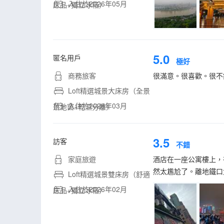
入住於2026年05月
床品+獨立冰箱）
5.0
匿名用戶
極好
商務旅客
很滿意。很喜歡。很不
Loft精選城景大床房（全景
入住於2026年03月
落地窗+乾濕分離）
3.5
訪客
不錯
家庭旅遊
酒店在一座公寓樓上，
然太尷尬了。離地鐵口
Loft精選城景雙床房（舒適
入住於2026年02月
床品+獨立冰箱）