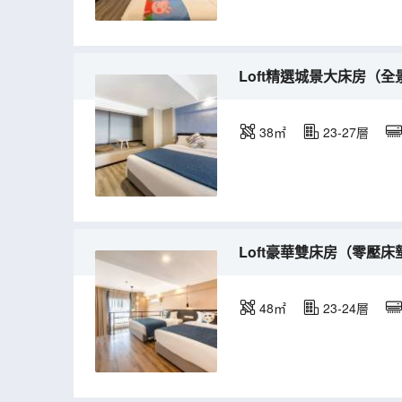
Loft精選城景大床房（
38㎡
23-27層
Loft豪華雙床房（零壓床
48㎡
23-24層