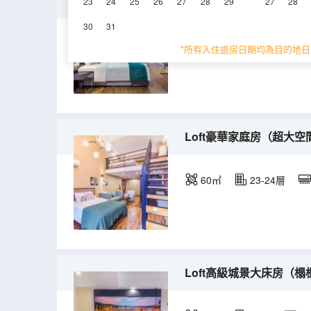
Loft豪華大床房（璀璨夜
23
24
25
26
27
28
29
27
28
30
31
40㎡
23層
空
*所有入住退房日期均為目的地日
Loft豪華家庭房（超大空
60㎡
23-24層
Loft高級城景大床房（