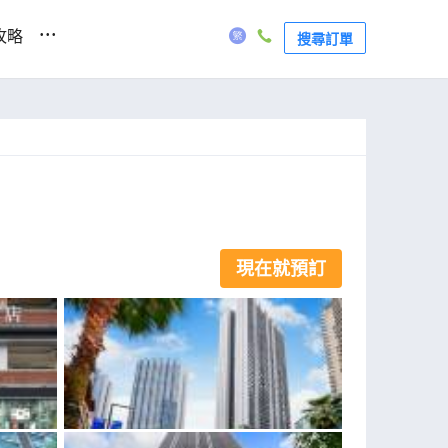
...
攻略
搜尋訂單
現在就預訂