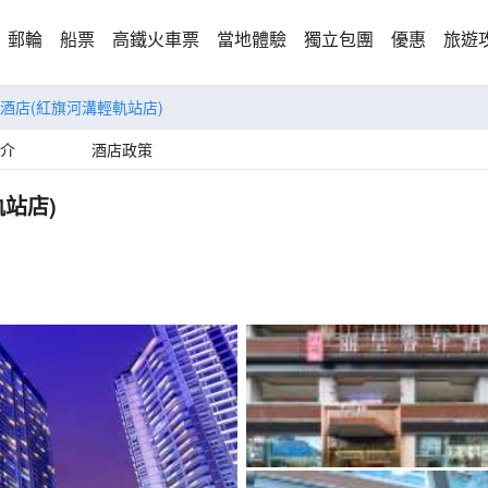
郵輪
船票
高鐵火車票
當地體驗
獨立包團
優惠
旅遊
酒店(紅旗河溝輕軌站店)
介
酒店政策
站店)