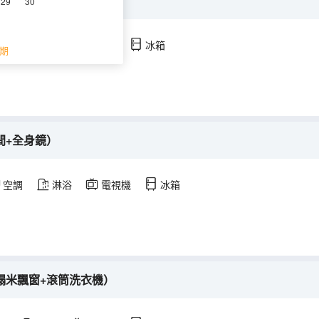
景+現代設計）
29
30
調
淋浴
電視機
冰箱
期
間+全身鏡）
空調
淋浴
電視機
冰箱
榻榻米飄窗+滾筒洗衣機）