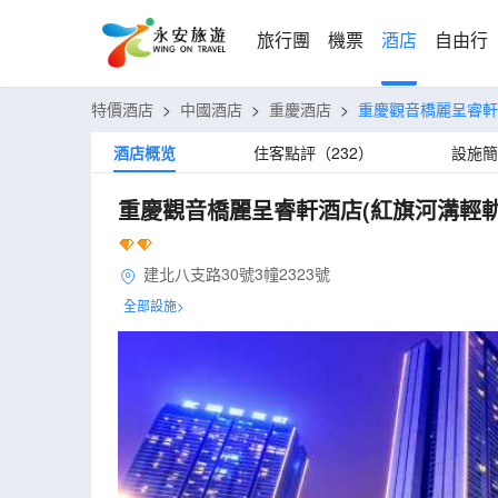
旅行團
機票
酒店
自由行
特價酒店
>
中國酒店
>
重慶酒店
>
重慶觀音橋麗呈睿軒
酒店概览
住客點評（232）
設施簡
重慶觀音橋麗呈睿軒酒店(紅旗河溝輕軌
建北八支路30號3幢2323號
全部設施>