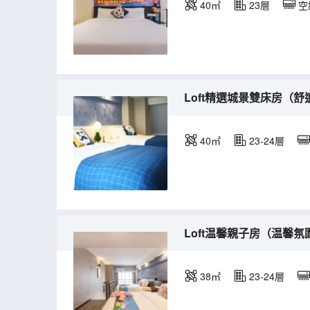
40㎡
23層
空
Loft精選城景雙床房（
40㎡
23-24層
Loft温馨親子房（温馨
38㎡
23-24層