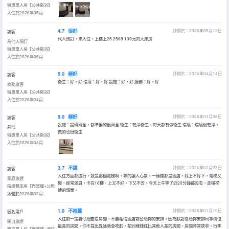
特惠單人房【公共衞浴】
入住於2026年05月
4.7
很好
評價於：2026年05月12日
訪客
代人預訂，末入住，上樓上25 2569 139元的大床房
為他人預訂
特惠單人房【公共衞浴】
入住於2026年05月
5.0
極好
評價於：2026年04月14日
訪客
衞生：好，好 環境：好，好 設施：好，好 服務：好，好
商務旅客
特惠單人房【公共衞浴】
入住於2026年04月
5.0
極好
評價於：2026年03月08日
訪客
設施：設備齊全，都準備的很齊全 衞生：乾淨衞生，每天都有做衞生 環境：環境很乾凈，
其他
做的也很衞生
特惠單人房【公共衞浴】
入住於2026年03月
3.7
不錯
評價於：2026年02月23日
訪客
入住方面都還行，就是那個電梯啊，等的讓人心累，一棟樓都是酒店，好上不好下，電梯又
家庭旅遊
慢，經常滿員，卡在16樓，上又不好，下又不去。今天上午等了近20分鐘都沒有，走樓梯
精選雙床房【微波爐+公用
轉的頭暈。
冰箱】
入住於2026年02月
1.0
不推薦
評價於：2026年01月10日
匿名用戶
入住前一定要仔細查看房間，不要相信酒店前台給你的安排，因為默認會給你安排同等價位
獨自旅遊
最差的房間，你不提出異議就會吃虧，花同樣錢住比其他人差的房間。房間非常狹窄，行李
驚喜單人房【微波爐+酒店