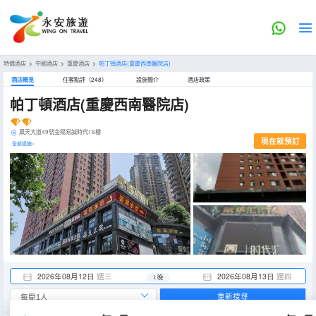
特價酒店
>
中國酒店
>
重慶酒店
>
帕丁頓酒店(重慶西南醫院店)
酒店概览
住客點評（248）
設施簡介
酒店政策
帕丁頓酒店(重慶西南醫院店)
鳳天大道49號金陽易誠時代16樓
現在就預訂
全部設施>
2026年08月12日
週三
2026年08月13日
週四
1 晚
重新搜尋