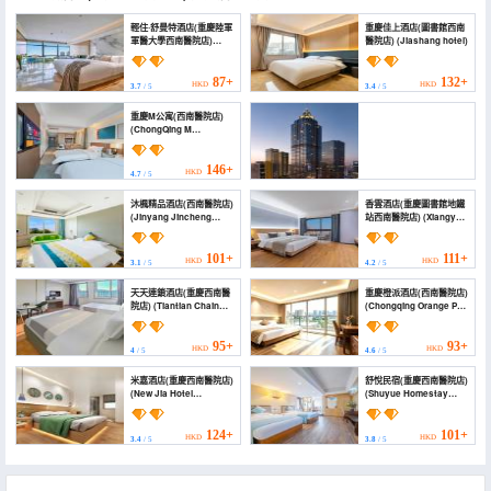
輕住·舒曼特酒店(重慶陸軍
重慶佳上酒店(圖書館西南
軍醫大學西南醫院店)
醫院店) (Jiashang hotel)
(Chongqing SMT
Business Hotel)
87+
132+
HKD
HKD
3.7
/ 5
3.4
/ 5
重慶M公寓(西南醫院店)
(ChongQing M
apartment)
146+
HKD
4.7
/ 5
重慶金悅灣酒店(圖書館地鐵站西南醫院店)
沐楓精品酒店(西南醫院店)
香雲酒店(重慶圖書館地鐵
(Chongqing Jinyue Bay
(Jinyang Jincheng
站西南醫院店) (Xiangyun
Hotel（tushuguanditiezhanxinanyiyuandian）)
Hotel)
Hotel (Chongqing
Library Metro Station
111+
HKD
Southwest Hospital
4
/ 5
101+
111+
HKD
HKD
3.1
/ 5
4.2
/ 5
Store))
天天連鎖酒店(重慶西南醫
重慶橙派酒店(西南醫院店)
院店) (Tiantian Chain
(Chongqing Orange Pai
Hotel Chongqing Xinan
Hotel (Southwest
Hospital)
Hospital))
95+
93+
HKD
HKD
4
/ 5
4.6
/ 5
米嘉酒店(重慶西南醫院店)
舒悅民宿(重慶西南醫院店)
(New Jia Hotel
(Shuyue Homestay
(Chongqing Southwest
(Chongqing Southwest
Hospital))
Hospital))
124+
101+
HKD
HKD
3.4
/ 5
3.8
/ 5