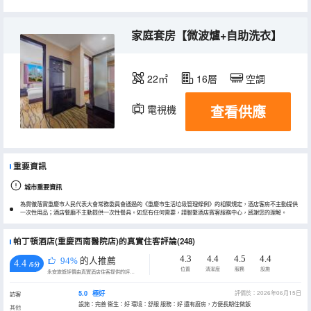
家庭套房【微波爐+自助洗衣】
22㎡
16層
空調
查看供應
電視機
重要資訊
城市重要資訊
為貫徹落實重慶市人民代表大會常務委員會通過的《重慶市生活垃圾管理條例》的相關規定，酒店客房不主動提供
一次性用品；酒店餐廳不主動提供一次性餐具。如您有任何需要，請聯繫酒店賓客服務中心，感謝您的理解。
帕丁頓酒店(重慶西南醫院店)的真實住客評論(248)
4.3
4.4
4.5
4.4
94%
的人推薦
4.4
/5分
位置
清潔度
服務
設施
永安旅遊評價由真實酒店住客提供的評價。
5.0
極好
評價於：2026年06月15日
訪客
設施：完善 衞生：好 環境：舒服 服務：好 還有廚房，方便長期住做飯
其他