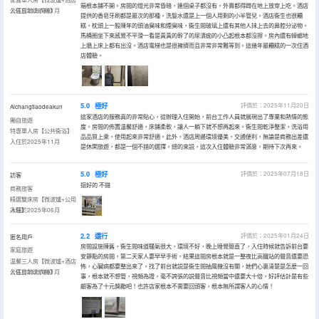
箱根本鋪不開。房間的燈光非常昏暗，連個桌子都沒有，外賣都得蹲在地上放穿上吃。酒店
公區自助洗衣機】
入住於2026年01月
提供的香皂牙刷都是最次的那種。洗髮水還是上一個人用剩的小半管兒。酒店衞生也很糟
糕，枕頭上一股陳年的頭油臭味和煙臭味，衞生間玻璃上還有其他人抹上去的鼻腔分泌物。
馬桶圈坐下來感覺不平滑一看是黃黃的幹了的尿漬痂的小凸起根本都沒擦。房內還有蟑螂地
上牆上床上都有出沒。酒店電梯也是很擁擠而且非常非常難等到。這幾年最糟糕的一次住酒
店體驗。
5.0
極好
評價於：2025年11月20日
Aichangtiaodeakun
這家酒店的服務真的非常貼心，從辦理入住開始，前台工作人員就展現出了專業和熱情的態
獨自旅遊
度。房間的佈置温馨舒適，床鋪柔軟，讓人一躺下就不想再起來。衞生間乾淨整潔，洗浴用
特惠單人房【公共衞浴】
品品質上乘，使用起來非常舒適。此外，酒店周邊環境優美，交通便利，無論是商務出差還
入住於2025年11月
是休閑旅遊，都是一個不錯的選擇。總的來説，這次入住體驗非常滿意，期待下次再來。
5.0
極好
評價於：2025年07月18日
訪客
挺好的 不錯
商務旅客
精選雙床房【微波爐+公用
冰箱】
入住於2025年06月
2.2
還行
評價於：2025年01月24日
匿名用戶
房間設施陳舊，衞生間味道騷氣很大，環境不好，晚上睡覺簡直了，入住時候就告訴前台要
家庭旅遊
安靜點的房間，第二天家人要早早手術，結果這間房根本就是一整夜比高鐵站的聲音還要恐
温馨三人房【微波爐+酒店
怖，心臟病都要整出來了，找了前台就説是衞生間抽風機沒有關，她們心裏清楚是怎麼一回
公區自助洗衣機】
入住於2025年01月
事，根本就不想管，視頻為證，毫不誇張的説聲音比視頻當中還要大十倍，好評估計是有些
顧客為了十元獎勵吧！也許店家根本不需要回頭客，根本無所謂客人的心情！