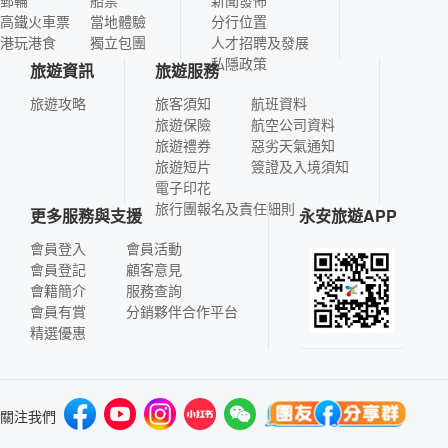
郵輪
船票
新聞發佈
高鐵火車票
當地體驗
分行位置
港玩港食
獨立包團
人才招聘及發展
私隱政策
旅遊資訊
旅遊服務
旅遊攻略
旅客須知
航班資料
旅遊保險
航空公司資料
旅遊禮券
惡劣天氣通知
旅遊短片
簽證及入境須知
電子印花
旅行團報名及責任細則
更多服務與支援
永安旅遊APP
會員登入
會員活動
會員登記
顧客意見
會籍簡介
服務查詢
會員有賞
分銷夥伴合作平台
精選優惠
關注我們