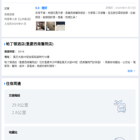
5.0
極好
評價於：2025年01月13日
訪客
非常不錯，地理位置方便，距離西南醫院很近，方便第二天就醫，並且居住環境安靜，比較
商務旅客
隔音，能睡個好覺，推薦，性價比高！
特惠單人房【公共衞浴】
入住於2025年01月
帕丁頓酒店(重慶西南醫院店)
開業時間：
2016
地址：
鳳天大道49號金陽易誠時代16樓
帕丁頓酒店（重慶西南醫院店）位於重慶市沙坪壩區鳳天大道49號（西南醫院門診對面），旁邊有地鐵站、公交站、’電
影院、醫院、超市，是看病，旅遊的便利場所。
高雅的品味，完美的服務是帕丁頓酒店的特色，環境幽雅，內裝精美，設施先進，功能齊全。中央空調，24小時熱水，
展開
有線電視，地下-1層-2層有停車場，帕丁頓願以舒適的環境，優質的服務，合理的價位，贏得您的信賴。真誠歡迎朋友
們光臨。
住宿周邊
交通樞紐
29.8公里
2.8公里
地鐵站