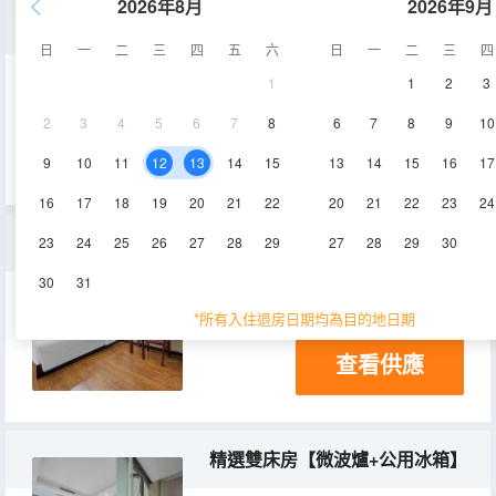
2026年8月
2026年9月
豪華雙床房【微波爐+自助洗衣】
日
一
二
三
四
五
六
日
一
二
三
四
1
1
2
3
22-23㎡
16層
空調
2
3
4
5
6
7
8
6
7
8
9
10
查看供應
電視機
9
10
11
12
13
14
15
13
14
15
16
17
16
17
18
19
20
21
22
20
21
22
23
24
特惠單人房【公共衞浴】
23
24
25
26
27
28
29
27
28
29
30
30
31
6-9㎡
16層
空調
*所有入住退房日期均為目的地日期
查看供應
精選雙床房【微波爐+公用冰箱】