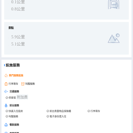
0.1公里
0.8公里
景點
5.9公里
5.1公里
設施服務
熱門服務設施
行李寄存
叫醒服務
交通服務
附加费
停車場
前台服務
快速入住退房
前台貴重物品保險櫃
行李寄存
叫醒服務
電子身份證入住
餐飲服務