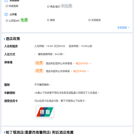
商務服務
附加费
快遞服務
傳真/複印
公共區
免費
電梯
共用廚房
公用區wifi
全部設施
酒店政策
入住和退房
入住時間：14:00-次日06:00 退房時間：14:00以前
入住方式
櫃枱服務時間：24小時。
停車場
收费
酒店附近提供公共停車場
，
每日CNY20
。
收费
酒店內提供公共停車場
，
每日CNY20
。
寵物
不可攜帶寵物。
年齡限制
18歲以下的房客不得在沒有家長或監護人的情況下入住酒店。
接受信用卡
可以信用卡在酒店付款，閣下可使用以下信用卡：
帕丁頓酒店(重慶西南醫院店)
附近酒店推薦