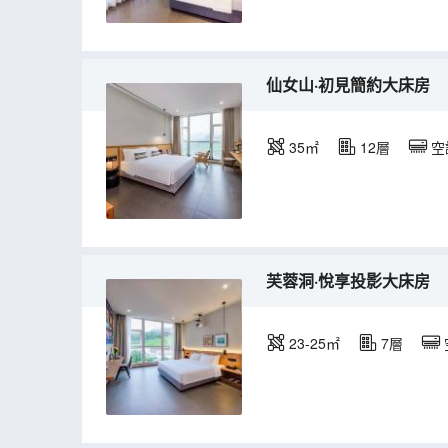
仙女山·初見簡約大床房
35㎡
12層
空
芙蓉洞·悅享投影大床房
23-25㎡
7層