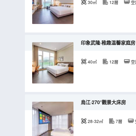
30㎡
12層
空
印象武隆·稚趣温馨家庭房
40㎡
12層
空
烏江·270°觀景大床房
28-32㎡
7層