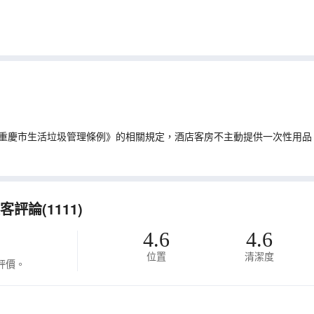
重慶市生活垃圾管理條例》的相關規定，酒店客房不主動提供一次性用品
評論(1111)
4.6
4.6
位置
清潔度
評價。