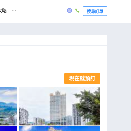
...
攻略
搜尋訂單
現在就預訂