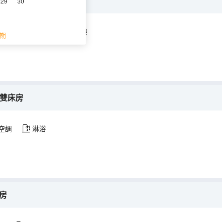
29
30
空調
淋浴
電視機
期
子雙床房
空調
淋浴
房