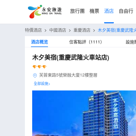
旅行團
機票
酒店
自由行
特價酒店
>
中國酒店
>
重慶酒店
>
木夕美宿(重慶武隆
酒店概览
住客點評（1111）
設施
木夕美宿(重慶武隆火車站店)
芙蓉東路5號榮融大廈12樓整層
全部設施>