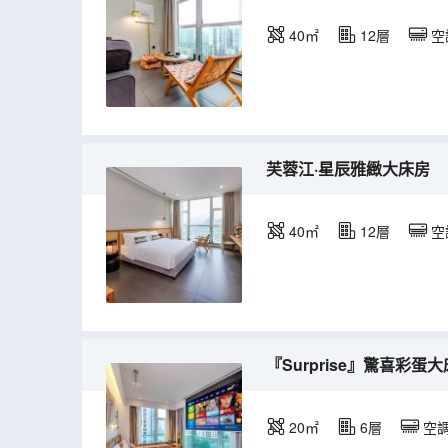
40㎡
12層
空
芙蓉江·星辰雅緻大床房
40㎡
12層
空
『Surprise』驚喜彩蛋
20㎡
6層
空