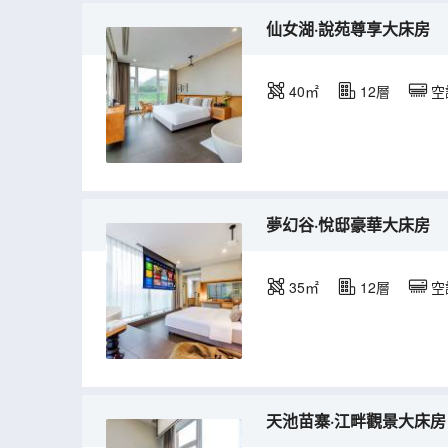
仙女湖·說苑尊享大床房
40㎡
12層
空
夢幻谷·悅邸豪華大床房
35㎡
12層
空
天池苗寨·江畔觀景大床房