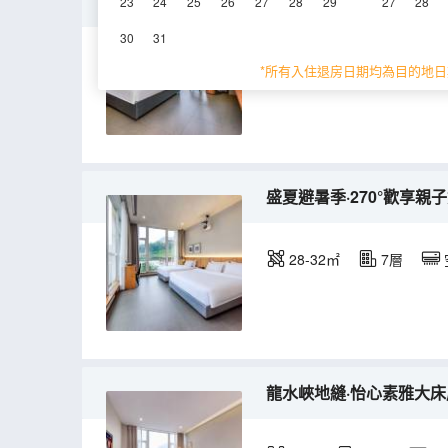
森林綠氧·靜享城景大床房
23
24
25
26
27
28
29
27
28
30
31
25-28㎡
7層
*所有入住退房日期均為目的地日
盛夏避暑季·270°歡享親
28-32㎡
7層
龍水峽地縫·怡心素雅大床