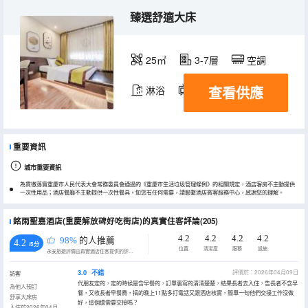
臻選舒適大床
25㎡
3-7層
空調
查看供應
淋浴
電視機
重要資訊
城市重要資訊
為貫徹落實重慶市人民代表大會常務委員會通過的《重慶市生活垃圾管理條例》的相關規定，酒店客房不主動提供
一次性用品；酒店餐廳不主動提供一次性餐具。如您有任何需要，請聯繫酒店賓客服務中心，感謝您的理解。
銘雨聖嘉酒店(重慶解放碑好吃街店)的真實住客評論(205)
4.2
4.2
4.2
4.2
98%
的人推薦
4.2
/5分
位置
清潔度
服務
設施
永安旅遊評價由真實酒店住客提供的評價。
3.0
不錯
評價於：2026年04月09日
訪客
代朋友定的，定的時候是含早餐的，訂單裏寫的清清楚楚，結果長者去入住，告長者不含早
為他人預訂
餐，又收長者早餐費，搞的晚上11點多打電話又跟酒店核實，簡單一句他們交接工作沒做
舒享大床房
好，這個還需要交接嗎？
入住於2026年04月