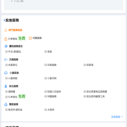
1.1公里
設施服務
熱門服務設施
免費
叫醒服務
行李寄存
櫃枱服務語言
中文(普通話)
英語
交通服務
充電車位
叫車服務
停車場
小童設施
小童拖鞋
小童牙刷
前台服務
儲物櫃
快速入住退房
前台貴重物品保險櫃
免費
叫醒服務
前台提供翻譯工具
行李寄存
餐飲服務
售貨亭/便利店
大堂吧
全部設施