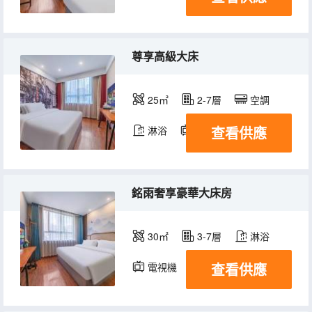
尊享高級大床
25㎡
2-7層
空調
查看供應
淋浴
電視機
銘雨奢享豪華大床房
30㎡
3-7層
淋浴
查看供應
電視機