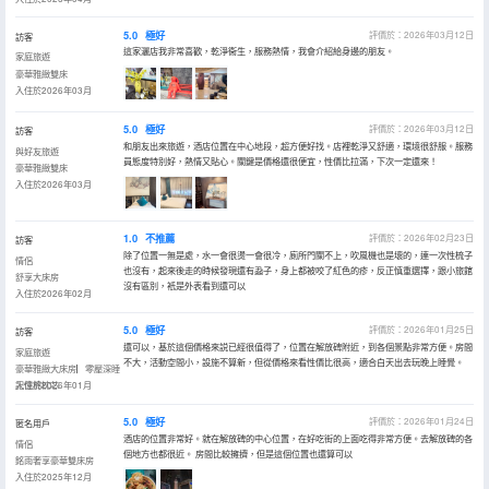
5.0
極好
評價於：2026年03月12日
訪客
這家灑店我非常喜歡，乾淨衞生，服務熱情，我會介紹給身邊的朋友。
家庭旅遊
豪華雅緻雙床
入住於2026年03月
5.0
極好
評價於：2026年03月12日
訪客
和朋友出來旅遊，酒店位置在中心地段，超方便好找。店裡乾淨又舒適，環境很舒服。服務
與好友旅遊
員態度特別好，熱情又貼心。關鍵是價格還很便宜，性價比拉滿，下次一定還來！
豪華雅緻雙床
入住於2026年03月
1.0
不推薦
評價於：2026年02月23日
訪客
除了位置一無是處，水一會很燙一會很冷，廁所門關不上，吹風機也是壞的，連一次性梳子
情侶
也沒有，起來後走的時候發現還有蝨子，身上都被咬了紅色的疹，反正慎重選擇，跟小旅館
舒享大床房
沒有區別，衹是外表看到還可以
入住於2026年02月
5.0
極好
評價於：2026年01月25日
訪客
還可以，基於這個價格來説已經很值得了，位置在解放碑附近，到各個景點非常方便。房間
家庭旅遊
不大，活動空間小，設施不算新，但從價格來看性價比很高，適合白天出去玩晚上睡覺。
豪華雅緻大床房▏零壓深睡
記憶棉枕芯
入住於2026年01月
5.0
極好
評價於：2026年01月24日
匿名用戶
酒店的位置非常好。就在解放碑的中心位置，在好吃街的上面吃得非常方便。去解放碑的各
情侶
個地方也都很近。 房間比較擁擠，但是這個位置也還算可以
銘雨奢享豪華雙床房
入住於2025年12月