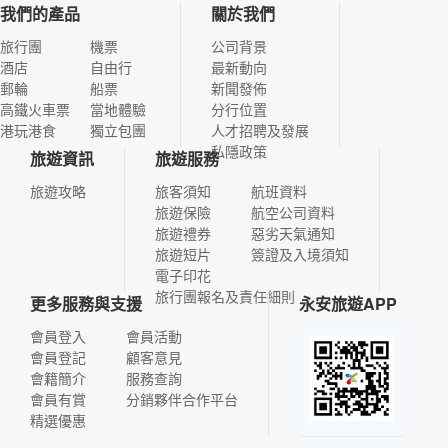
我們的產品
關於我們
旅行團
機票
公司背景
酒店
自由行
最新動向
郵輪
船票
新聞發佈
高鐵火車票
當地體驗
分行位置
港玩港食
獨立包團
人才招聘及發展
私隱政策
旅遊資訊
旅遊服務
旅遊攻略
旅客須知
航班資料
旅遊保險
航空公司資料
旅遊禮券
惡劣天氣通知
旅遊短片
簽證及入境須知
電子印花
旅行團報名及責任細則
更多服務與支援
永安旅遊APP
會員登入
會員活動
會員登記
顧客意見
會籍簡介
服務查詢
會員有賞
分銷夥伴合作平台
精選優惠