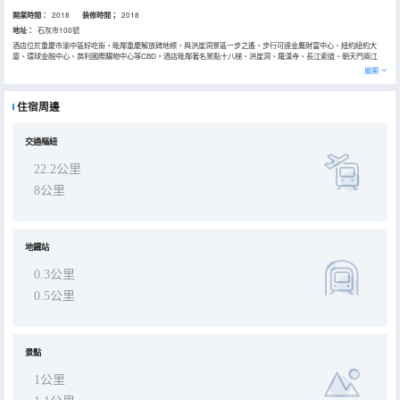
開業時間：
2018
装修時間；
2018
地址：
石灰市100號
酒店位於重慶市渝中區好吃街，毗鄰重慶解放碑地標，與洪崖洞景區一步之遙，步行可達金鷹財富中心、紐約紐約大
廈、環球金融中心、英利國際購物中心等CBD。酒店毗鄰著名景點十八梯、洪崖洞、羅漢寺、長江索道、朝天門兩江
遊，唯美的夜景放眼直觀，燈火闌珊處一眼盡收。步行即可前往解放碑步行街、八一路好吃美食街等網紅景點。酒店周
展開
邊交通便利，緊鄰軌道交通，四通八達，出行方便；距離軌道交通1.2號線步行3分鐘。周邊美食雲集，完爆你的味蕾！
住宿周邊
交通樞紐
22.2公里
8公里
地鐵站
0.3公里
0.5公里
景點
1公里