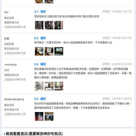
4.7
很好
評價於：2026年01月17日
Xia、
環境挺好的 交通也很方便 前台的服務非常好 酒店位置也好找
獨自旅遊
臻選舒適大床
入住於2026年01月
5.0
極好
評價於：2025年12月19日
訪客
乾淨衞生，位置也特別好，前台小姐姐服務態度非常好，下次來還會入住
商務旅客
尊享高級大床
入住於2025年12月
5.0
極好
評價於：2025年12月19日
-shileileiya
朋友推薦的這家酒店入住非常棒[強]房間乾淨舒適，空調超棒。交通便捷，出門就是地鐵
其他
站，解放碑，好吃街，酒店旁就是打卡地魯祖廟。前台小姐姐還贈送了消毒濕巾，耳塞。推
臻選舒適大床
薦的火鍋地道。超讚超讚[玫瑰]
入住於2025年12月
5.0
極好
評價於：2025年11月28日
Wuwangtingfeng
前台的丹丹姐姐服務很熱情，給我説瞭解放碑很多好玩的地方，還給我推薦了不錯的火鍋，
獨自旅遊
還詳細的給我説了怎麼去那些地方，推薦，下次來重慶還會住這家店😆
尊享高級大床
入住於2025年11月
銘雨聖嘉酒店(重慶解放碑好吃街店)