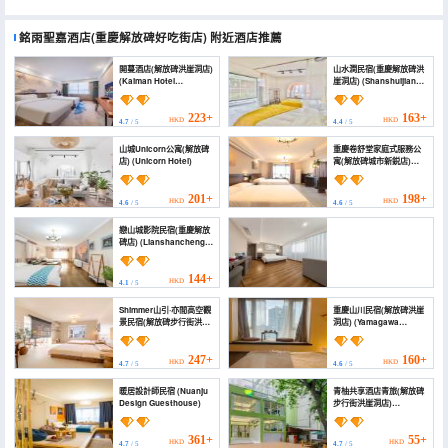
銘雨聖嘉酒店(重慶解放碑好吃街店)
附近酒店推薦
開蔓酒店(解放碑洪崖洞店)
山水澗民宿(重慶解放碑洪
(Kaiman Hotel
崖洞店) (Shanshuijian
(Jiefangbei Area Hong
Homestay (Chongqing
Ya Dong))
Jiefangbei
Hongyadong))
223+
163+
HKD
HKD
4.7
/ 5
4.4
/ 5
山城Unicorn公寓(解放碑
重慶卷舒堂家庭式服務公
店) (Unicorn Hotel)
寓(解放碑城市新鋭店)
(Chongqing Justom
Family-style Service
Apartment (Jiefangbei
201+
198+
HKD
HKD
4.6
/ 5
4.6
/ 5
Chengshixinrui
Branch))
戀山城影院民宿(重慶解放
碑店) (Lianshancheng
Movie Homestay
(Chongqing
Jiefangbei))
144+
HKD
4.1
/ 5
悅雅居酒店(重慶解放碑步行街洪崖洞店) (YUE YA
Shimmer山引·亦間高空觀
重慶山川民宿(解放碑洪崖
BOTUTIQUE HOTEL(JieFangBei Pedestrian
景民宿(解放碑步行街洪崖
洞店) (Yamagawa
Street, HongYaDong,Chongqing ))
洞店) (Shanyin Yijian
Homestay)
Homestay (Chongqing
185+
HKD
Jiefangbei Branch))
4.7
/ 5
247+
160+
HKD
HKD
4.7
/ 5
4.6
/ 5
暖居設計師民宿 (Nuanju
青柚共享酒店青旅(解放碑
Design Guesthouse)
步行街洪崖洞店)
(Qingyou Sharing Hotel
(Monument to the
people's Liberation
361+
55+
HKD
HKD
4.7
/ 5
4.7
/ 5