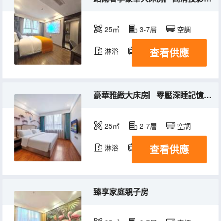
25㎡
3-7層
空調
查看供應
淋浴
電視機
豪華雅緻大床房▏零壓深睡記憶棉枕芯
25㎡
2-7層
空調
查看供應
淋浴
電視機
臻享家庭親子房