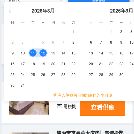
重新搜尋
2026年8月
2026年9月
臻享家庭豪華套房
日
一
二
三
四
五
六
日
一
二
三
四
1
1
2
3
55㎡
2-7層
空調
2
3
4
5
6
7
8
6
7
8
9
10
查看供應
淋浴
電視機
9
10
11
12
13
14
15
13
14
15
16
17
16
17
18
19
20
21
22
20
21
22
23
24
舒享大床房
23
24
25
26
27
28
29
27
28
29
30
30
31
25㎡
2-7層
淋浴
*所有入住退房日期均為目的地日期
查看供應
電視機
銘雨奢享豪華大床房▏高清投影儀＋零壓深睡記憶棉枕芯