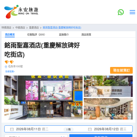
特價酒店
>
中國酒店
>
重慶酒店
>
銘雨聖嘉酒店(重慶解放碑好吃街店)
酒店概览
住客點評（205）
設施簡介
酒店政策
銘雨聖嘉酒店(重慶解放碑好
吃街店)
石灰市100號
現在就預訂
全部設施>
2026年08月11日
週二
2026年08月12日
週三
1 晚