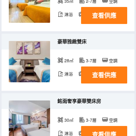
35㎡
2-7層
空調
查看供應
淋浴
電視機
豪華雅緻雙床
28㎡
3-7層
空調
查看供應
淋浴
電視機
銘雨奢享豪華雙床房
30㎡
3-7層
空調
查看供應
淋浴
電視機