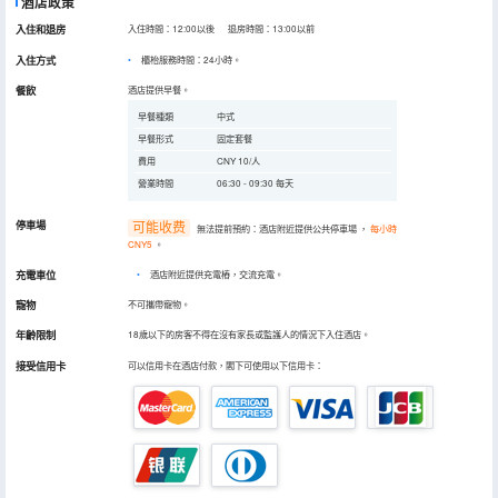
酒店政策
入住和退房
入住時間：12:00以後 退房時間：13:00以前
入住方式
櫃枱服務時間：24小時。
餐飲
酒店提供早餐。
早餐種類
中式
早餐形式
固定套餐
費用
CNY 10/人
營業時間
06:30 - 09:30 每天
停車場
可能收费
無法提前預約：酒店附近提供公共停車場
，
每小時
CNY5
。
充電車位
•
酒店附近提供充電樁，交流充電。
寵物
不可攜帶寵物。
年齡限制
18歲以下的房客不得在沒有家長或監護人的情況下入住酒店。
接受信用卡
可以信用卡在酒店付款，閣下可使用以下信用卡：