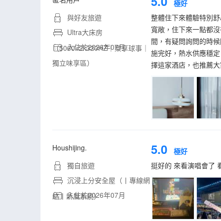
5.0
極好
與好友旅遊
整體住下來體驗特別舒
寬敞，住下來一點都沒
Ultra大床房
間，有疑問詢問的時候
入住於2026年07月
（5060+2k320HZ｜樂享球事｜
施完好，熱水供應穩定
獨立味享區）
擇這家酒店，也推薦大
5.0
Houshijing.
極好
獨自旅遊
挺好的 來看演唱會了
沉浸上分安全屋（丨專線網
入住於2026年07月
絡丨新風系統）