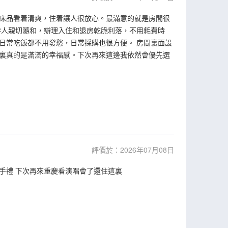
床品看着清爽，住着讓人很放心。最滿意的就是房間很
待人親切隨和，辦理入住和退房乾脆利落，不用耗費時
日常吃飯都不用發愁，日常採購也很方便。 房間裏面設
裏真的是滿滿的幸福感。下次再來這邊我依然會優先選
評價於：2026年07月08日
伴手禮 下次再來重慶看演唱會了還住這裏