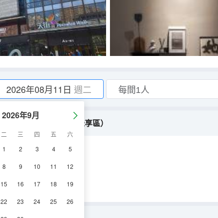
2026年08月11日
週二
2026年9月
2k320HZ｜樂享球事｜獨立味享區）
二
三
四
五
六
1
2
3
4
5
調
電視機
8
9
10
11
12
15
16
17
18
19
22
23
24
25
26