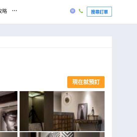
...
攻略
搜尋訂單
現在就預訂