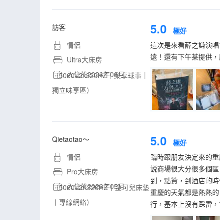
5.0
訪客
極好
情侶
這次是來看薛之謙演唱
遠！還有下午茶提供，
Ultra大床房
入住於2026年06月
（5060+2k320HZ｜樂享球事｜
獨立味享區）
5.0
Qietaotao～
極好
情侶
臨時跟朋友決定來的重
説商場很大分很多個區
Pro大床房
到，點贊，到酒店的時
入住於2026年05月
（5060+2K320HZ丨金可兒床墊
重慶的天氣都是熱熱的
丨專線網絡）
行，基本上沒有踩雷，