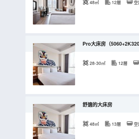
48㎡
12層
空
Pro大床房（5060+2K
28-30㎡
12層
舒適的大床房
48㎡
13層
空