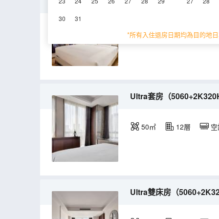
沉浸上分安全屋（丨專線
23
24
25
26
27
28
29
27
28
30
31
20㎡
12層
空
*所有入住退房日期均為目的地日
Ultra套房（5060+2
50㎡
12層
空
Ultra雙床房（5060+