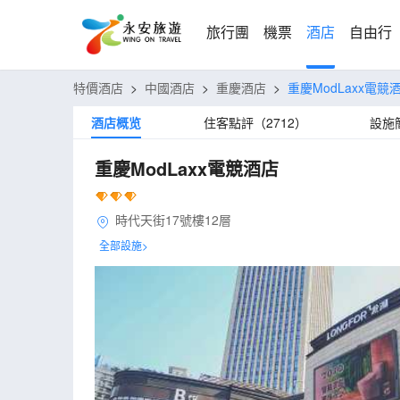
旅行團
機票
酒店
自由行
特價酒店
>
中國酒店
>
重慶酒店
>
重慶ModLaxx電競
酒店概览
住客點評（2712）
設施
重慶ModLaxx電競酒店
時代天街17號樓12層
全部設施>