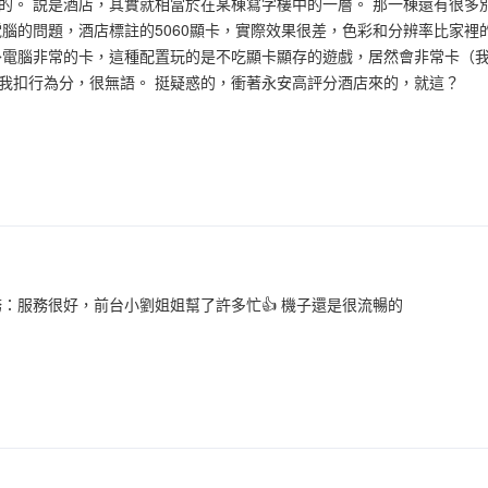
的。 説是酒店，其實就相當於在某棟寫字樓中的一層。 那一棟還有很多
電腦的問題，酒店標註的5060顯卡，實際效果很差，色彩和分辨率比家裡
外電腦非常的卡，這種配置玩的是不吃顯卡顯存的遊戲，居然會非常卡（我
我扣行為分，很無語。 挺疑惑的，衝著永安高評分酒店來的，就這？
務：服務很好，前台小劉姐姐幫了許多忙👍 機子還是很流暢的