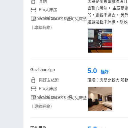
其他
因為是衝著電競酒店訂
會耐心解決。 主要是
Pro大床房
的，更説不過去。 另
入住於2026年08月
（5060+2K320HZ丨金可兒床墊
遊戲過程中掉線，導致
丨專線網絡）
5.0
Gezishanzige
極好
與好友旅遊
環境：房間比較大 服
Pro大床房
入住於2026年07月
（5060+2K320HZ丨金可兒床墊
丨專線網絡）
匿名用戶