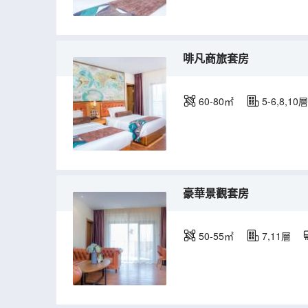
啡凡商旅套房
60-80㎡
5-6,8,10層
豪華景觀套房
50-55㎡
7,11層