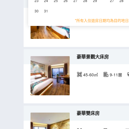
標準雙床房
23
24
25
26
27
28
29
27
28
30
31
30-45㎡
5-6層
*所有入住退房日期均為目的地日
豪華景觀大床房
45-60㎡
9-11層
豪華雙床房