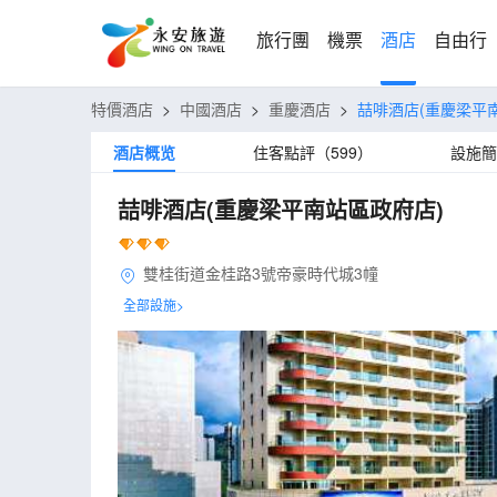
旅行團
機票
酒店
自由行
特價酒店
>
中國酒店
>
重慶酒店
>
喆啡酒店(重慶梁平
酒店概览
住客點評（599）
設施簡
喆啡酒店(重慶梁平南站區政府店)
雙桂街道金桂路3號帝豪時代城3幢
全部設施>