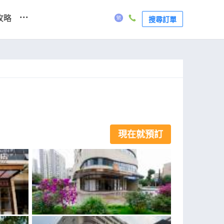
...
攻略
搜尋訂單
現在就預訂