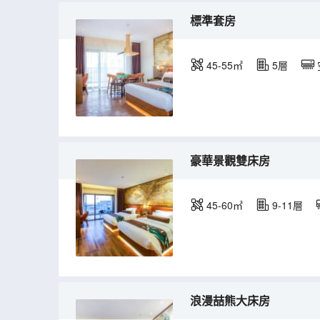
標準套房
45-55㎡
5層
豪華景觀雙床房
45-60㎡
9-11層
浪漫喆熊大床房