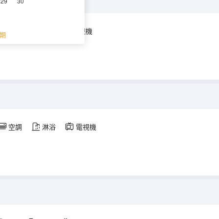
29
30
空調
淋浴
電視機
期
空調
淋浴
電視機