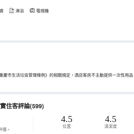
調
淋浴
電視機
重慶市生活垃圾管理條例》的相關規定，酒店客房不主動提供一次性用品
住客評論(599)
4.5
4.5
位置
清潔度
評價。