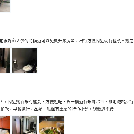
也很好👍人少的時候還可以免費升級房型，出行方便附近就有輕軌。總之
店，附近幾百米有龍湖，方便逛吃，負一樓還有永輝超市。離地鐵站步行1
枕頭稍軟，早餐還行，品類一般但有重慶的特色小麪，總體還不錯