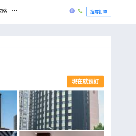
...
攻略
搜尋訂單
現在就預訂