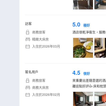
5.0
訪客
極好
商務旅客
酒店很乾凈衞生，服務
精緻大床房
入住於2026年03月
4.5
匿名用戶
很好
商務旅客
來重慶出差隨意選的酒
離這點好評👍 床和
商務大床房
入住於2026年02月