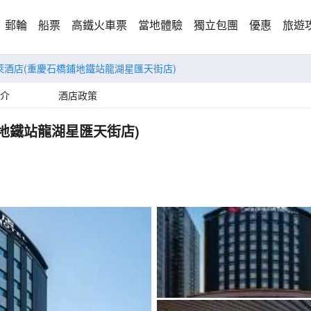
郵輪
船票
高鐵火車票
當地體驗
獨立包團
優惠
旅遊
温特萊酒店(重慶石橋鋪地鐵站龍湖星匯天街店)
介
酒店政策
鋪地鐵站龍湖星匯天街店)