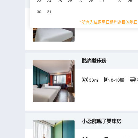
行政套房
23
24
25
26
27
28
29
27
28
30
31
50㎡
5-10層
*所有入住退房日期均為目的地日
酷尚雙床房
33㎡
8-10層
小恐龍親子雙床房