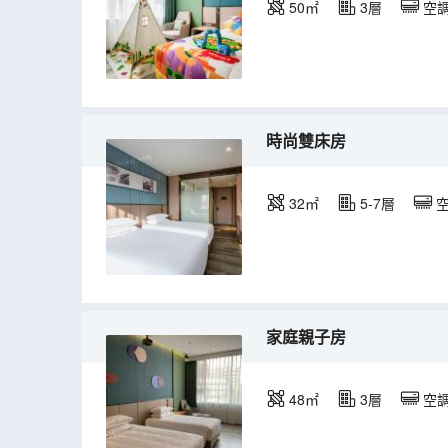
50㎡
3層
空
時尚雙床房
32㎡
5-7層
家庭親子房
48㎡
3層
空