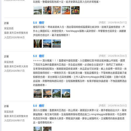
玩放鬆。整體度假鬆弛感十足，追求安靜高品質入住的非常推薦。
5.0
極好
評價於：2026年08月07日
訪客
度假天花板！ 帶弟弟過來入住，酒店環境綠樹成蔭還算比較涼快，這幾天温度很適宜，戶
家庭旅遊
外水上樂園好玩。房間空間大，Yuki/Maggie服務人員對很好，早餐餐食也挺齊全，湖邊散
童趣 美利亞林景雙床房
步拍照也很出片，親子度假閉眼沖！
入住於2026年08月
5.0
極好
評價於：2026年08月06日
訪客
⭐⭐⭐⭐⭐ 滿分推薦！！！重慶城中度假首選，入住體驗拉滿 特意自駕來鐵山坪放鬆，選擇
家庭旅遊
了西班牙品牌的重慶美利亞酒店，完全超出預期，必須給全五星好評！ 我們訂了湖景房，
童趣 美利亞林景大床房
全景落地窗搭配陽台，推開窗就是綠意湖景。床品是金可兒床墊，躺上去疲憊一掃而空，房
入住於2026年07月
間隔音做得很好，一覺睡到天亮。衞浴乾濕分離，智能設備齊全，不管商務出差還是親子度
假都很合適。 前台辦理入住高效順暢，工作人員Tommy/Maggie熱情又細緻，主動介紹酒
店設施、用餐時間與遊玩項目。全程服務響應及時，有需求都能快速處理，不愧是國際酒店
的服務標準。
5.0
極好
評價於：2026年08月05日
訪客
滿分入住體驗｜重慶美利亞酒店。依山傍湖，建築設計美學十足，隨手都能拍出大片。客房
家庭旅遊
靜謐雅緻，衞生無可挑剔。全員服務熱情有禮酒店員工Lrving/Maggie辦事高效。可品嚐特
童趣 美利亞湖景雙床房
色西班牙料理，體驗多元美食。閑暇漫步湖邊，靜享山城慢時光。主城難得的森系度假酒
入住於2026年07月
店，值得專程前來。