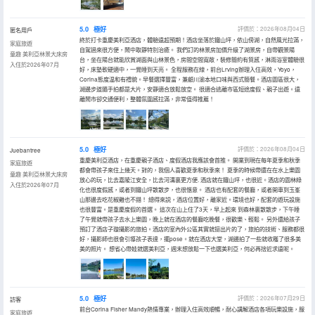
5.0
極好
評價於：2026年08月04日
匿名用戶
終於打卡重慶美利亞酒店，體驗遠超預期！酒店坐落於鐵山坪，依山傍湖，自然風光拉滿，
家庭旅遊
自駕過來很方便，鬧中取靜特別治癒。 我們訂的林景房加價升級了湖景房，自帶觀景陽
童趣 美利亞林景大床房
台，坐在陽台就能欣賞湖面與山林景色，房間空間寬敞，裝修簡約有質感，淋雨浴室體驗很
入住於2026年07月
好，床墊軟硬適中，一覺睡到天亮。 全程服務在線，前台Lrving辦理入住高效，Yoyo，
Corina態度温和有禮貌。早餐選擇豐富，兼顧川渝本地口味與西式簡餐。酒店園區很大，
湖邊步道隨手拍都是大片，安靜適合放鬆放空。 很適合逃離市區短途度假、親子出遊。遠
離鬧市卻交通便利，整體氛圍感拉滿，非常值得推薦！
5.0
極好
評價於：2026年08月04日
Juebantree
重慶美利亞酒店，在重慶親子酒店、度假酒店我應該會首推。 開業到現在每年夏季和秋季
家庭旅遊
都會帶孩子來住上幾天。對的，我個人喜歡夏季和秋季來！ 夏季的時候帶還在在水上樂園
童趣 美利亞林景大床房
放心的玩，比去嘉陵江安全，比去河溝裏更方便. 酒店就在鐵山坪，也很近。酒店的園林綠
入住於2026年07月
化也很度假感，或者到鐵山坪散散步，也很愜意。 酒店也有配套的餐廳，或者開車到玉峯
山那邊去吃花椒雞也不錯！ 總得來説，酒店位置好，離家近。環境也好，配套的遊玩設施
也很豐富。是重慶度假的首選。 這次在山上住了3天，早上起來 到森林裏散散步，下午睡
了午覺就帶孩子去水上樂園，晚上就在酒店的餐廳吃晚餐，很歡樂、輕鬆。 另外還給孩子
預訂了酒店子璇攝影的旅拍。酒店的室內外公區其實就挺出片的了，旅拍的技術、服務都很
好，攝影師也很會引導孩子表達，擺pose。就在酒店大堂，湖邊拍了一些就收穫了很多美
美的照片。 想省心帶娃就選美利亞，週末想放鬆一下也選美利亞，何必再捨近求遠呢。
5.0
極好
評價於：2026年07月29日
訪客
前台Corina Fisher Mandy熱情專業，辦理入住高效順暢，耐心講解酒店各項玩樂設施，服
家庭旅遊