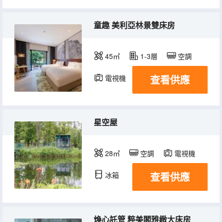
童趣 美利亞林景雙床房
45㎡
1-3層
空調
查看供應
電視機
冰箱
星空屋
28㎡
空調
電視機
查看供應
冰箱
煥心託管 粹美閣雅緻大床房