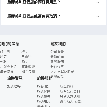
重慶美利亞酒店的預訂費用是？
重慶美利亞酒店能否免費取消？
我們的產品
關於我們
旅行團
機票
公司背景
酒店
自由行
最新動向
郵輪
船票
新聞發佈
高鐵火車票
當地體驗
分行位置
港玩港食
獨立包團
人才招聘及發展
私隱政策
旅遊資訊
旅遊服務
旅遊攻略
旅客須知
航班資料
旅遊保險
航空公司資料
旅遊禮券
惡劣天氣通知
旅遊短片
簽證及入境須知
電子印花