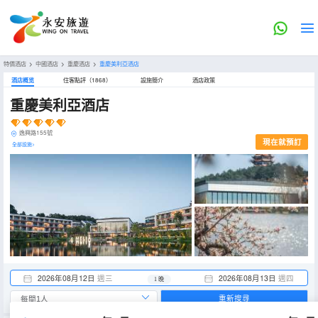
特價酒店
>
中國酒店
>
重慶酒店
>
重慶美利亞酒店
酒店概览
住客點評（1868）
設施簡介
酒店政策
重慶美利亞酒店
逸興路155號
現在就預訂
全部設施>
2026年08月12日
週三
2026年08月13日
週四
1 晚
重新搜尋