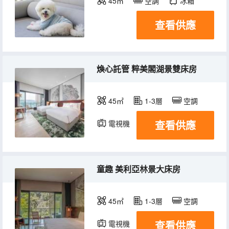
45㎡
空調
冰箱
查看供應
煥心託管 粹美閣湖景雙床房
45㎡
1-3層
空調
查看供應
電視機
冰箱
童趣 美利亞林景大床房
45㎡
1-3層
空調
查看供應
電視機
冰箱