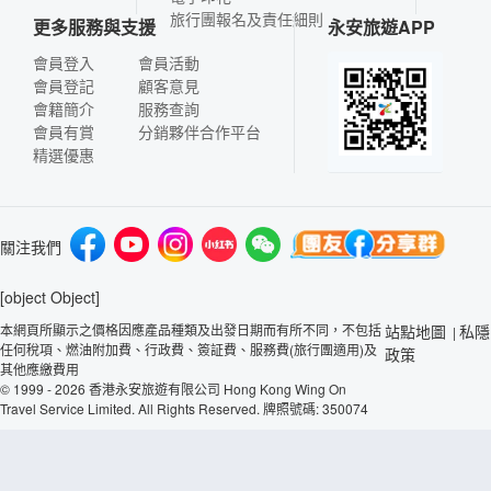
旅行團報名及責任細則
更多服務與支援
永安旅遊APP
會員登入
會員活動
會員登記
顧客意見
會籍簡介
服務查詢
會員有賞
分銷夥伴合作平台
精選優惠
關注我們
[object Object]
本網頁所顯示之價格因應產品種類及出發日期而有所不同，不包括
站點地圖
私隱
|
任何稅項、燃油附加費、行政費、簽証費、服務費(旅行團適用)及
政策
其他應繳費用
© 1999 - 2026 香港永安旅遊有限公司 Hong Kong Wing On
Travel Service Limited. All Rights Reserved. 牌照號碼: 350074