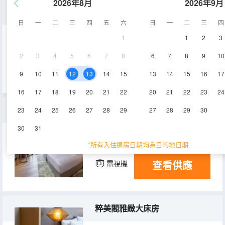
2026年8月
2026年9月
童趣託管 粹美閣複式湖景房
日
一
二
三
四
五
六
日
一
二
三
四
1
1
2
3
90㎡
1層
空調
2
3
4
5
6
7
8
6
7
8
9
10
查看供應
電視機
冰箱
9
10
11
12
13
14
15
13
14
15
16
17
16
17
18
19
20
21
22
20
21
22
23
24
童趣 美利亞湖景雙床房
23
24
25
26
27
28
29
27
28
29
30
30
31
45㎡
1-3層
空調
*所有入住退房日期均為目的地日期
查看供應
電視機
冰箱
粹美閣雅緻大床房