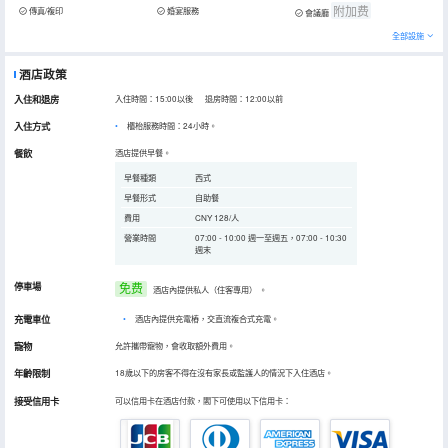
附加费
傳真/複印
婚宴服務
會議廳
全部設施
酒店政策
入住和退房
入住時間：15:00以後 退房時間：12:00以前
入住方式
櫃枱服務時間：24小時。
餐飲
酒店提供早餐。
早餐種類
西式
早餐形式
自助餐
費用
CNY 128/人
營業時間
07:00 - 10:00 週一至週五，07:00 - 10:30
週末
停車場
免费
酒店內提供私人（住客專用）
。
充電車位
•
酒店內提供充電樁，交直流複合式充電。
寵物
允許攜帶寵物，會收取額外費用。
年齡限制
18歲以下的房客不得在沒有家長或監護人的情況下入住酒店。
接受信用卡
可以信用卡在酒店付款，閣下可使用以下信用卡：