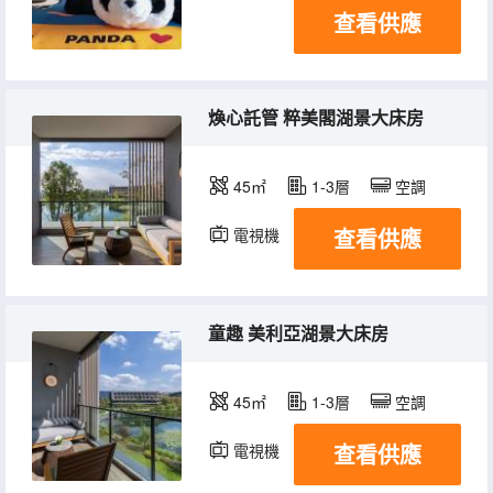
查看供應
煥心託管 粹美閣湖景大床房
45㎡
1-3層
空調
查看供應
電視機
冰箱
童趣 美利亞湖景大床房
45㎡
1-3層
空調
查看供應
電視機
冰箱