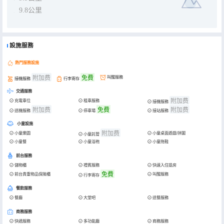
9.8公里
設施服務
熱門服務設施
附加费
免費
叫醒服務
接機服務
行李寄存
交通服務
附加费
充電車位
租車服務
接機服務
附加费
免費
附加费
送機服務
停車場
接站服務
小童設施
附加费
小童樂園
小童桌面遊戲/拼圖
小童託管
小童餐
小童浴袍
小童拖鞋
前台服務
儲物櫃
禮賓服務
快速入住退房
免費
前台貴重物品保險櫃
叫醒服務
行李寄存
餐飲服務
餐廳
大堂吧
送餐服務
商務服務
快遞服務
多功能廳
商務服務