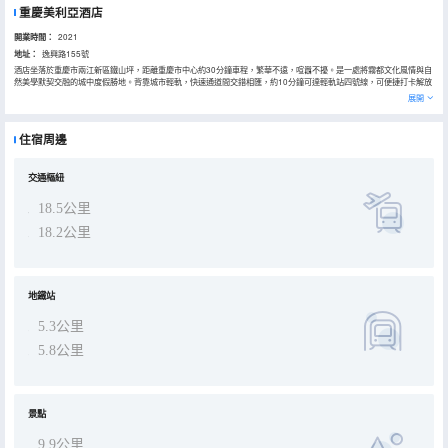
重慶美利亞酒店
開業時間：
2021
地址：
逸興路155號
酒店坐落於重慶市兩江新區鐵山坪，距離重慶市中心約30分鐘車程，繁華不遠，喧囂不擾。是一處將霧都文化風情與自
然美學默契交融的城中度假勝地。背靠城市輕軌，快速通道間交錯相匯，約10分鐘可達輕軌站四號線，可便捷打卡解放
碑、洪崖洞等熱門地。賓客可在此品味中式珍饈、西班牙美饌，體驗靈感會議設施、摩登健身中心以及室內恒温游泳
展開
池，乾濕蒸桑拿房和戶外水上樂園，尊享一段煥然身心之旅。
住宿周邊
交通樞紐
18.5公里
18.2公里
地鐵站
5.3公里
5.8公里
景點
9.9公里