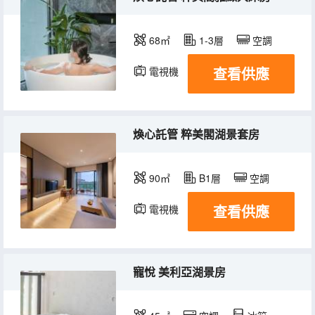
68㎡
1-3層
空調
查看供應
電視機
冰箱
煥心託管 粹美閣湖景套房
90㎡
B1層
空調
查看供應
電視機
冰箱
寵悅 美利亞湖景房