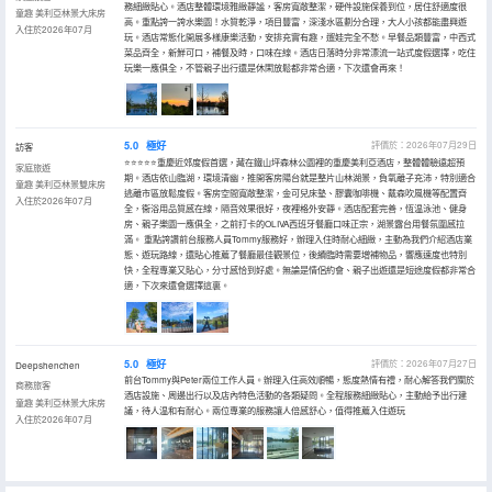
務細緻貼心。酒店整體環境雅緻靜謐，客房寬敞整潔，硬件設施保養到位，居住舒適度很
童趣 美利亞林景大床房
高。重點誇一誇水樂園！水質乾淨，項目豐富，深淺水區劃分合理，大人小孩都能盡興遊
入住於2026年07月
玩。酒店常態化開展多樣康樂活動，安排充實有趣，遛娃完全不愁。早餐品類豐富，中西式
菜品齊全，新鮮可口，補餐及時，口味在線。酒店日落時分非常漂流一站式度假選擇，吃住
玩樂一應俱全，不管親子出行還是休閑放鬆都非常合適，下次還會再來！
5.0
極好
評價於：2026年07月29日
訪客
⭐⭐⭐⭐⭐重慶近郊度假首選，藏在鐵山坪森林公園裡的重慶美利亞酒店，整體體驗遠超預
家庭旅遊
期。酒店依山臨湖，環境清幽，推開客房陽台就是整片山林湖景，負氧離子充沛，特別適合
童趣 美利亞林景雙床房
逃離市區放鬆度假。客房空間寬敞整潔，金可兒床墊、膠囊咖啡機、戴森吹風機等配置齊
入住於2026年07月
全，衞浴用品質感在線，隔音效果很好，夜裡格外安靜。酒店配套完善，恆温泳池、健身
房、親子樂園一應俱全，之前打卡的OLIVA西班牙餐廳口味正宗，湖景露台用餐氛圍感拉
滿。 重點誇讚前台服務人員Tommy服務好，辦理入住時耐心細緻，主動為我們介紹酒店業
態、遊玩路線，還貼心推薦了餐廳最佳觀景位，後續臨時需要增補物品，響應速度也特別
快，全程專業又貼心，分寸感恰到好處。無論是情侶約會、親子出遊還是短途度假都非常合
適，下次來還會選擇這裏。
5.0
極好
評價於：2026年07月27日
Deepshenchen
前台Tommy與Peter兩位工作人員。辦理入住高效順暢，態度熱情有禮，耐心解答我們關於
商務旅客
酒店設施、周邊出行以及店內特色活動的各類疑問。全程服務細緻貼心，主動給予出行建
童趣 美利亞林景大床房
議，待人温和有耐心。兩位專業的服務讓人倍感舒心，值得推薦入住遊玩
入住於2026年07月