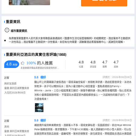
重要資訊
城市重要資訊
為貫徹落實重慶市人民代表大會常務委員會通過的《重慶市生活垃圾管理條例》的相關規定，酒店客房不主動提供
一次性用品；酒店餐廳不主動提供一次性餐具。如您有任何需要，請聯繫酒店賓客服務中心，感謝您的理解。
重慶美利亞酒店的真實住客評論(1868)
4.8
4.8
4.7
4.7
100%
的人推薦
4.8
/5分
位置
清潔度
服務
設施
永安旅遊評價由真實酒店住客提供的評價。
5.0
極好
評價於：2026年08月08日
訪客
鐵山坪上的寶藏親子度假酒店！環境清幽空氣好，房間乾淨舒適。酒店配套很齊全，泳池水
與好友旅遊
質乾淨，孩子可以暢快玩水；室內小童活動中心項目豐富。重點表揚前台Fanny、
童趣 美利亞湖景雙床房
Winnie、Janie，三位小姐姐專業又親切，辦理手續快捷，耐心解答各種問題，貼心告知泳
入住於2026年08月
池和小童樂園開放時間。 不管是玩水還是室內遛娃都很省心，一次超愉快的親子出行，下
次還會再來！
5.0
極好
評價於：2026年08月08日
訪客
補差價升級到粹美閣房型，酒廊客人不多，環境安靜私密，氛圍感很好。前台Yoyo Winnie
其他
Peter服務很熱情，需求響應快。下午茶14:30開始，進入酒廊被DIY的小雪人萌到，可以在
童趣 美利亞林景雙床房
這裏悠閑享用飲品茶歇，遠離喧鬧。客房舒適整潔，居住感受佳。閑暇還能去酒店水樂園遊
入住於2026年08月