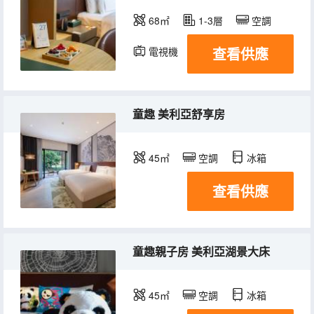
68㎡
1-3層
空調
查看供應
電視機
冰箱
童趣 美利亞舒享房
45㎡
空調
冰箱
查看供應
童趣親子房 美利亞湖景大床
45㎡
空調
冰箱