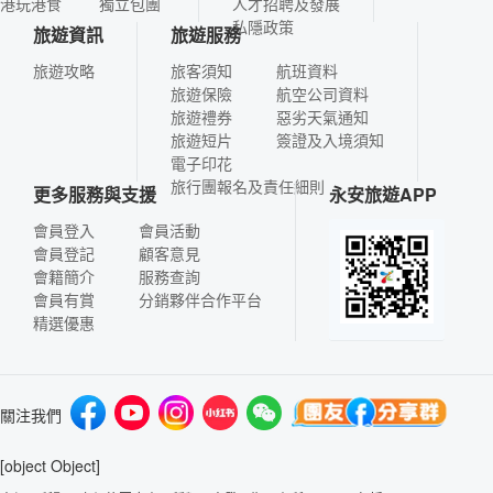
港玩港食
獨立包團
人才招聘及發展
私隱政策
旅遊資訊
旅遊服務
旅遊攻略
旅客須知
航班資料
旅遊保險
航空公司資料
旅遊禮券
惡劣天氣通知
旅遊短片
簽證及入境須知
電子印花
旅行團報名及責任細則
更多服務與支援
永安旅遊APP
會員登入
會員活動
會員登記
顧客意見
會籍簡介
服務查詢
會員有賞
分銷夥伴合作平台
精選優惠
關注我們
[object Object]