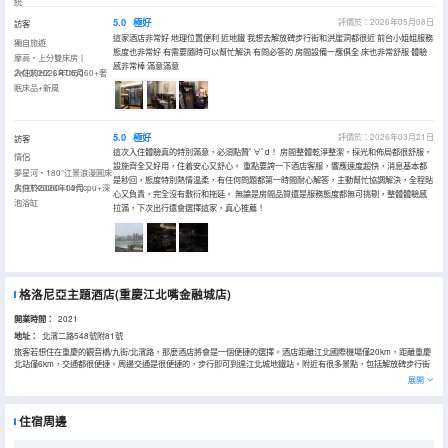
統
5.0
極好
評價於：2026年05月08日
訪客
這家酒店非常好 地理位置便利 近地鐵 我想去解放碑步行街和洪崖洞都很近 前台小姐姐服務
獨自旅遊
態度也非常好 有需要隨時可以幫忙解決 有問必答的 房間設備一應俱全 床也非常舒服 體驗
摩高・上分雙床房丨
感非常棒 滿意滿意
2K300HZ丨RTX5060+奢
入住於2026年05月
眠床品+新風
5.0
極好
評價於：2026年03月21日
訪客
這次入住體驗真的特別滿意，必須點贊ﾟ∀ﾟd！ 房間整體乾淨整潔，採光和佈局都很舒服，
情侶
設施齊全又好用，住着安心又舒心。 重點要誇一下酒店客服，響應速度超快，消息基本都
夢星河・180°江景浪漫圓床
是秒回，態度特別熱情温柔，有任何問題都第一時間耐心解答，主動幫忙協調解決，全程貼
房|RTX5060+14代cpu+深
入住於2026年03月
心又負責，完全沒有敷衍和拖延。 無論是房間品質還是服務態度都無可挑剔，整體體驗感
泡浴缸
拉滿，下次出行還會選擇這家，真心推薦！
格洛尼亞主題酒店(重慶江北嘴金融城店)
開業時間：
2021
地址：
北濱二路548號附81號
旅客若想住在重慶的觀音橋/九街/北濱路，那麼酒店將會是一個便捷的選擇。酒店距離江北國際機場僅20km，距離重慶
北站僅6km，交通都很便捷。周邊交通是很便捷的，步行即可到達江北城地鐵站。附近有很多景點，包括解放碑步行街
和觀音橋步行街均可供您遊覽參觀。
展開
所有極具特色的客房都配備有空調，讓您感受到更加貼心細緻的入住體驗。倘若您在忙碌的一天後想在自己的客房內放
鬆，提供拖鞋、24小時熱水和吹風機的客房浴室是不錯的選擇。
酒店提供的休閒設施，旨在為旅客營造多姿多彩、奢華完美的住宿體驗。酒店設有24小時前台諮詢服務，為下榻至此的
住宿周邊
您提供最貼心的行程安排。