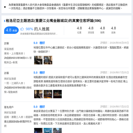
為貫徹落實重慶市人民代表大會常務委員會通過的《重慶市生活垃圾管理條例》的相關規定，酒店客房不主動提供
一次性用品；酒店餐廳不主動提供一次性餐具。如您有任何需要，請聯繫酒店賓客服務中心，感謝您的理解。
格洛尼亞主題酒店(重慶江北嘴金融城店)的真實住客評論(596)
4.8
4.8
4.8
4.8
98%
的人推薦
4.8
/5分
位置
清潔度
服務
設施
永安旅遊評價由真實酒店住客提供的評價。
5.0
極好
評價於：2026年08月09日
訪客
地理位置在市中心離江邊很近，前台小姐姐服務態度好，大廳環境也好，電腦配置高，網速
家庭旅遊
快，給個好評！
摩高・上分雙床房丨
2K300HZ丨RTX5060+奢
入住於2026年08月
眠床品+新風
5.0
極好
評價於：2026年07月25日
訪客
地點選的很好 透過大玻璃和窗戶就可以看到江邊與對岸的商業街風景 在酒店就能躺着吹空
與好友旅遊
調看夜景 服務態度和衞生環境也很好 值得來玩，最主要的是離洪崖洞等一些地方很近 晚上
一筒・江湖四人房丨
很適合散步去江邊看夜景和去各個景點車費都不貴。
2K300HZ·RTX4060|機械
入住於2026年07月
臂+電動麻將
5.0
極好
評價於：2026年07月22日
匿名用戶
來這家酒店住太驚喜了！位置特別方便，出門幾分鐘就能到地鐵站，周邊吃飯買東西都不用
與好友旅遊
繞路。房間收拾得乾乾淨淨，床品軟硬度剛好，隔音也很棒，晚上睡的特別安穩。前台服務
超維・激戰三人房丨遊戲特
很熱情，不管是提前入住諮詢還是路上問路都回答得很耐心，細節做得特別貼心。價格也很
權丨高配外設+新風靜眠系
入住於2026年07月
實在，性價比拉滿，下次來這邊肯定還住這兒，真心推薦給大家！
統