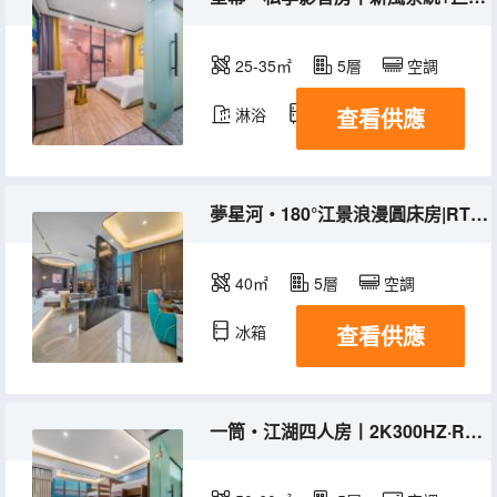
25-35㎡
5層
空調
查看供應
淋浴
冰箱
夢星河・180°江景浪漫圓床房|RTX5060+14代cpu+深泡浴缸
40㎡
5層
空調
查看供應
冰箱
一筒・江湖四人房丨2K300HZ·RTX4060|機械臂+電動麻將