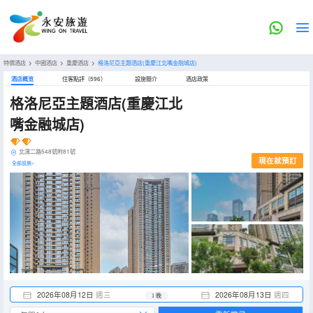
特價酒店
>
中國酒店
>
重慶酒店
>
格洛尼亞主題酒店(重慶江北嘴金融城店)
酒店概览
住客點評（596）
設施簡介
酒店政策
格洛尼亞主題酒店(重慶江北
嘴金融城店)
北濱二路548號附81號
現在就預訂
全部設施>
2026年08月12日
週三
2026年08月13日
週四
1 晚