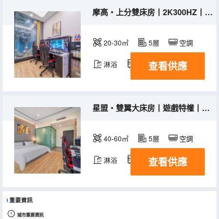
摩高・上分雙床房丨2K300HZ丨RTX5060+奢眠床品+新風
20-30㎡
5層
空調
查看供應
淋浴
冰箱
星盟・雙翼大床房丨遊戲特權丨高配外設+新風靜眠系統
40-60㎡
5層
空調
查看供應
淋浴
冰箱
重要資訊
城市重要資訊