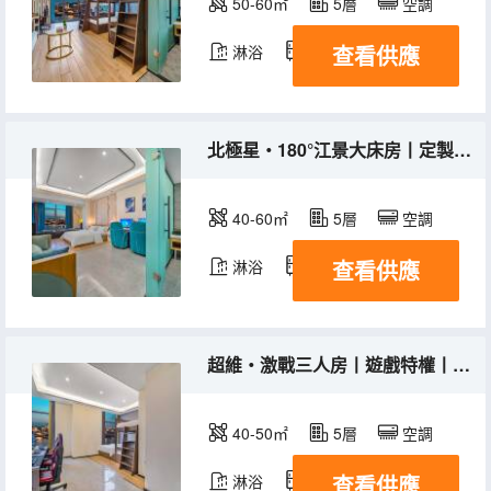
50-60㎡
5層
空調
查看供應
淋浴
冰箱
北極星・180°江景大床房丨定製零壓奢睡床品+超大落地窗
40-60㎡
5層
空調
查看供應
淋浴
冰箱
超維・激戰三人房丨遊戲特權丨高配外設+新風靜眠系統
40-50㎡
5層
空調
查看供應
淋浴
冰箱