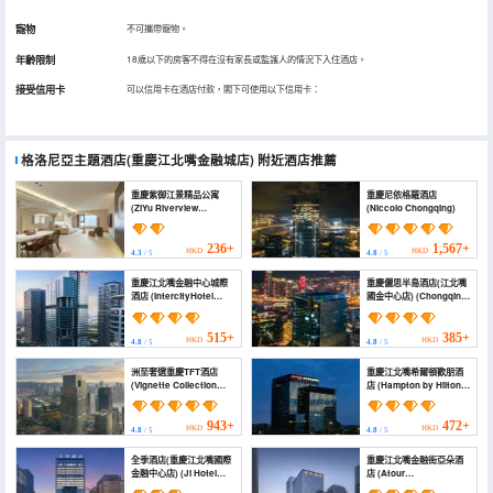
寵物
不可攜帶寵物。
年齡限制
18歲以下的房客不得在沒有家長或監護人的情況下入住酒店。
接受信用卡
可以信用卡在酒店付款，閣下可使用以下信用卡：
格洛尼亞主題酒店(重慶江北嘴金融城店)
附近酒店推薦
重慶紫御江景精品公寓
重慶尼依格羅酒店
(ZiYu Riverview
(Niccolo Chongqing)
Apartments)
236+
1,567+
HKD
HKD
4.3
/ 5
4.8
/ 5
重慶江北嘴金融中心城際
重慶儷思半島酒店(江北嘴
酒店 (IntercityHotel
國金中心店) (Chongqing
ChongqingJiangbei zui
Lisi Peninsula Hotel
Financial City)
(Jiangbeizui Financial
City Branch))
515+
385+
HKD
HKD
4.8
/ 5
4.8
/ 5
洲至奢選重慶TFT酒店
重慶江北嘴希爾頓歡朋酒
(Vignette Collection
店 (Hampton by Hilton
TFT CHONGQING by
Chongqing Jiangbeizui)
IHG)
943+
472+
HKD
HKD
4.8
/ 5
4.8
/ 5
全季酒店(重慶江北嘴國際
重慶江北嘴金融街亞朵酒
金融中心店) (Ji Hotel
店 (Atour
(Chongqing Jiangbeizui
Hotel,Financial Street in