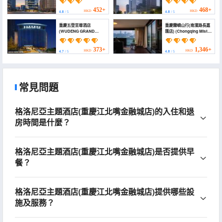
International Finance
Jiangbeizui of
Center))
ChongQing)
452+
468+
HKD
HKD
4.8
/ 5
4.8
/ 5
重慶五登至尊酒店
重慶霧嶼山行(南濱路長嘉
(WUDENG GRAND
匯店) (Chongqing Mist
HOTEL)
Isle Riverside Resort
Hotel (Nanbin Road
Changjiahui Branch))
373+
1,346+
HKD
HKD
4.7
/ 5
4.8
/ 5
常見問題
格洛尼亞主題酒店(重慶江北嘴金融城店)的入住和退
房時間是什麼？
格洛尼亞主題酒店(重慶江北嘴金融城店)是否提供早
餐？
格洛尼亞主題酒店(重慶江北嘴金融城店)提供哪些設
施及服務？