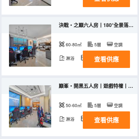
決戰・之巔六人房丨180°全景落地窗+高配外設+電動麻將
60-80㎡
5層
空調
查看供應
淋浴
冰箱
巔峯・開黑五人房丨遊戲特權丨高配外設+新風靜眠系統
50-60㎡
5層
空調
查看供應
淋浴
冰箱