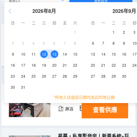
重新搜尋
2026年8月
2026年9月
異能者・江景雙床房丨180°巴渝江景落地窗+零壓奢睡床品
日
一
二
三
四
五
六
日
一
二
三
四
1
1
2
3
40-50㎡
5層
空調
2
3
4
5
6
7
8
6
7
8
9
10
查看供應
淋浴
冰箱
9
10
11
12
13
14
15
13
14
15
16
17
16
17
18
19
20
21
22
20
21
22
23
24
狂放・之夜六人間|RTX4060+32G內存+新風系統+自動麻將
23
24
25
26
27
28
29
27
28
29
30
30
31
60-80㎡
5層
空調
*所有入住退房日期均為目的地日期
查看供應
淋浴
冰箱
星幕・私享影音房丨新風系統+巨幕|影視VIP+奢眠床品