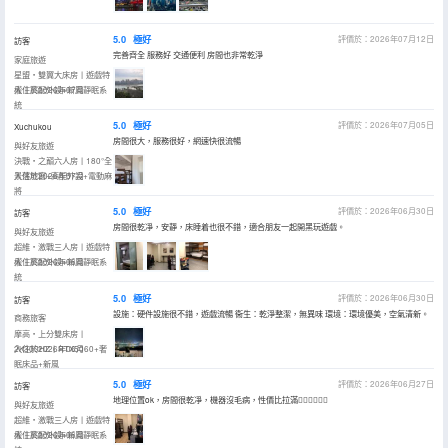
5.0
極好
評價於：2026年07月12日
訪客
完善齊全 服務好 交通便利 房間也非常乾淨
家庭旅遊
星盟・雙翼大床房丨遊戲特
權丨高配外設+新風靜眠系
入住於2026年07月
統
5.0
極好
評價於：2026年07月05日
Xuchukou
房間很大，服務很好，網速快很流暢
與好友旅遊
決戰・之巔六人房丨180°全
景落地窗+高配外設+電動麻
入住於2026年07月
將
5.0
極好
評價於：2026年06月30日
訪客
房間很乾凈，安靜，床睡着也很不錯，適合朋友一起開黑玩遊戲。
與好友旅遊
超維・激戰三人房丨遊戲特
權丨高配外設+新風靜眠系
入住於2026年06月
統
5.0
極好
評價於：2026年06月30日
訪客
設施：硬件設施很不錯，遊戲流暢 衞生：乾淨整潔，無異味 環境：環境優美，空氣清新。
商務旅客
摩高・上分雙床房丨
2K300HZ丨RTX5060+奢
入住於2026年06月
眠床品+新風
5.0
極好
評價於：2026年06月27日
訪客
地理位置ok，房間很乾凈，機器沒毛病，性價比拉滿👍🏻👍🏻👍🏻
與好友旅遊
超維・激戰三人房丨遊戲特
權丨高配外設+新風靜眠系
入住於2026年06月