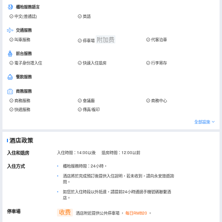
櫃枱服務語言
中文(普通話)
英語
交通服務
附加费
叫車服務
代客泊車
停車場
前台服務
電子身份證入住
快速入住退房
行李寄存
餐飲服務
商務服務
商務服務
會議廳
商務中心
快遞服務
傳真/複印
全部設施
酒店政策
入住和退房
入住時間：14:00以後 退房時間：12:00以前
入住方式
櫃枱服務時間：24小時。
酒店將於完成預訂後提供入住說明，若未收到，請向永安旅遊詢
問。
如您於入住時段以外抵達，請提前24小時通過手機號碼聯繫酒
店。
停車場
收费
酒店附近提供公共停車場
，
每日RMB20
。