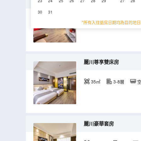
麗川臻享浪漫情侶房
23
24
25
26
27
28
29
27
28
30
31
35㎡
7層
空
*所有入住退房日期均為目的地日
麗川尊享雙床房
35㎡
3-8層
麗川豪華套房