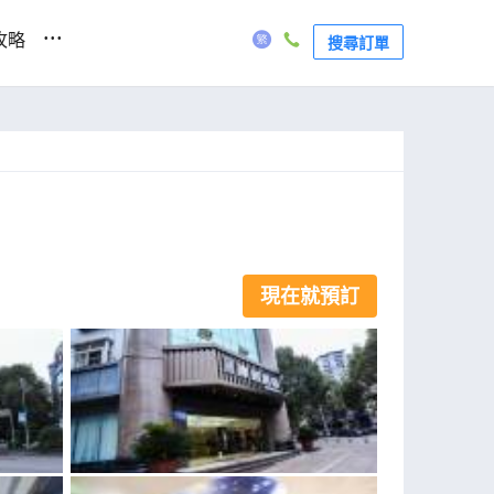
...
攻略
搜尋訂單
現在就預訂