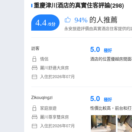
重慶津川酒店的真實住客評論(298)
94%
的人推薦
4.4
/5分
永安旅遊評價由真實酒店住客提供的
5.0
訪客
極好
情侶
酒店的位置優越房間面
麗川舒適大床房
入住於2026年07月
5.0
Zikouqingzi
極好
家庭旅遊
性價比較高，前台和打
麗川尊享雙床房
入住於2026年07月