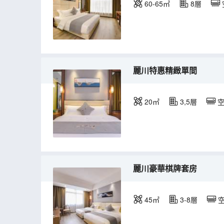
60-65㎡
8層
麗川特惠精緻單間
20㎡
3,5層
麗川豪華棋牌套房
45㎡
3-8層