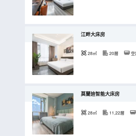
江畔大床房
28㎡
20層
空
莫蘭迪智能大床房
28㎡
11,22層