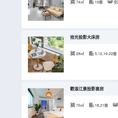
74㎡
10層
空
拾光投影大床房
28㎡
5,12,19-22層
歡渝江景投影套房
70㎡
18,21層