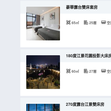
豪華露台雙床套房
65㎡
25層
空
180度江景花園投影大床
60㎡
27層
空
270度露台江景雙床房