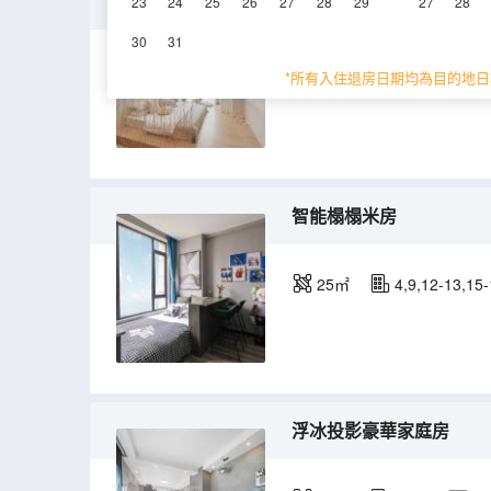
浮生江景投影套房
23
24
25
26
27
28
29
27
28
30
31
70㎡
9層
空
*所有入住退房日期均為目的地日
智能榻榻米房
25㎡
4,9,12-13,15
浮冰投影豪華家庭房