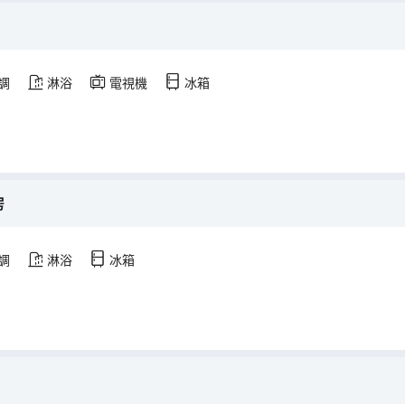
調
淋浴
電視機
冰箱
房
調
淋浴
冰箱