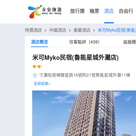
旅行團
機票
酒店
自由行
特價酒店
>
中國酒店
>
重慶酒店
>
米可Myko民宿(魯
酒店概览
住客點評（439）
設施簡
米可Myko民宿(魯能星城外灘店)
寸灘街道棟耀星路16號附21號魯能星城外灘11棟
全部設施>