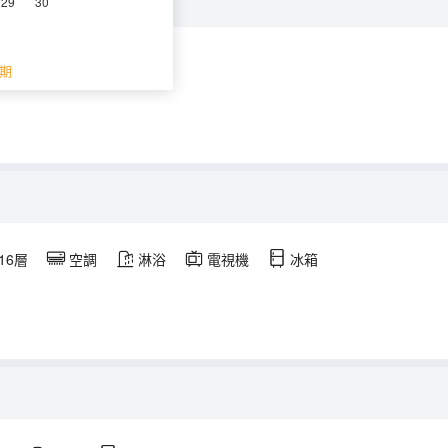
29
30
調
淋浴
冰箱
期
-16層
空調
淋浴
電視機
冰箱