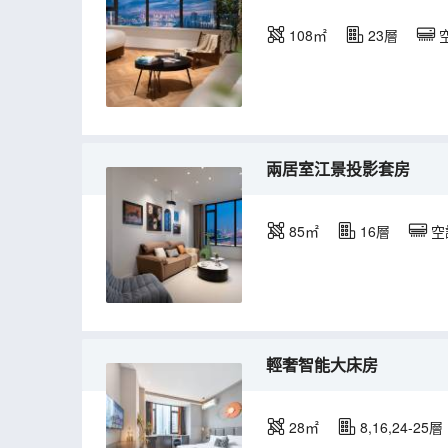
108㎡
23層
兩居室江景投影套房
85㎡
16層
空
輕奢智能大床房
28㎡
8,16,24-25層