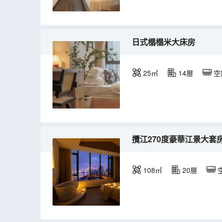
日式榻榻米大床房
25㎡
14層
空
攬江270度豪華江景大套
108㎡
20層