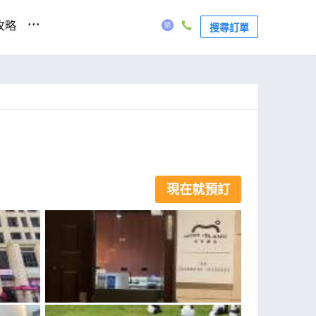
...
攻略
搜尋訂單
現在就預訂