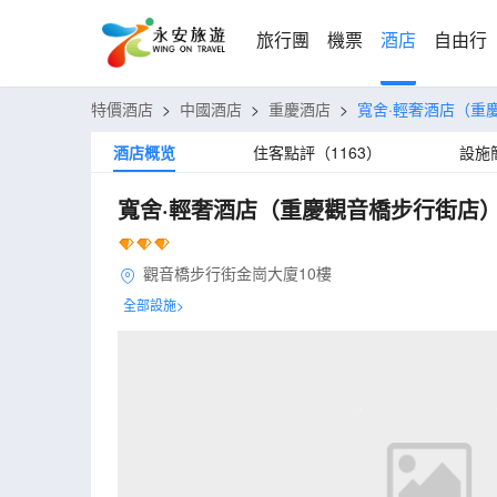
旅行團
機票
酒店
自由行
特價酒店
>
中國酒店
>
重慶酒店
>
寬舍·輕奢酒店（重
酒店概览
住客點評（1163）
設施
寬舍·輕奢酒店（重慶觀音橋步行街店
觀音橋步行街金崗大廈10樓
全部設施>