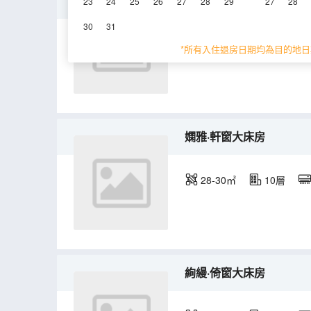
奢姿·闊景大床房
23
24
25
26
27
28
29
27
28
30
31
35-40㎡
10層
*所有入住退房日期均為目的地日
嫻雅·軒窗大床房
28-30㎡
10層
絢縵·倚窗大床房