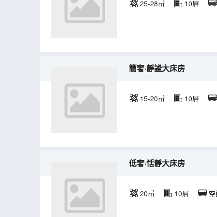
25-28㎡
10層
簡奢·靜謐大床房
15-20㎡
10層
低奢·恬靜大床房
20㎡
10層
空