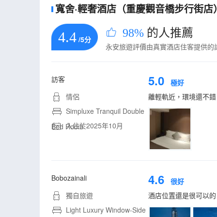
寬舍·輕奢酒店（重慶觀音橋步行街店）的
98%
的人推薦
4.4
/5分
永安旅遊評價由真實酒店住客提供的
5.0
訪客
極好
情侶
離輕軌近，環境還不錯
Simpluxe Tranquil Double
入住於2025年10月
Bed Room
4.6
Bobozainali
很好
獨自旅遊
酒店位置還是很可以的
Light Luxury Window-Side