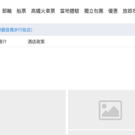
郵輪
船票
高鐵火車票
當地體驗
獨立包團
優惠
旅遊
慶觀音橋步行街店）
簡介
酒店政策
）