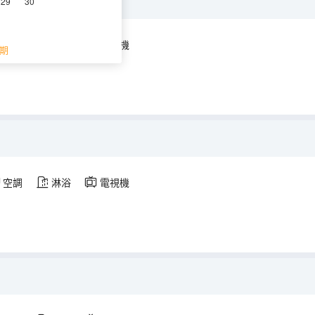
29
30
空調
淋浴
電視機
期
空調
淋浴
電視機