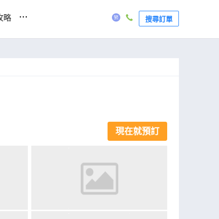
...
攻略
搜尋訂單
現在就預訂