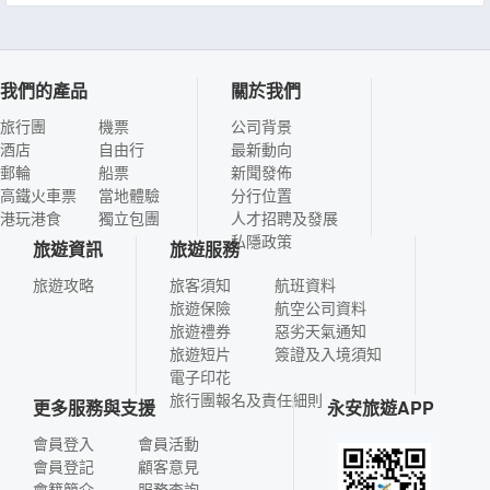
我們的產品
關於我們
旅行團
機票
公司背景
酒店
自由行
最新動向
郵輪
船票
新聞發佈
高鐵火車票
當地體驗
分行位置
港玩港食
獨立包團
人才招聘及發展
私隱政策
旅遊資訊
旅遊服務
旅遊攻略
旅客須知
航班資料
旅遊保險
航空公司資料
旅遊禮券
惡劣天氣通知
旅遊短片
簽證及入境須知
電子印花
旅行團報名及責任細則
更多服務與支援
永安旅遊APP
會員登入
會員活動
會員登記
顧客意見
會籍簡介
服務查詢