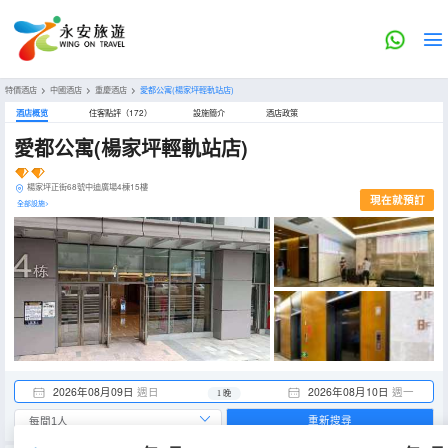
特價酒店
>
中國酒店
>
重慶酒店
>
愛都公寓(楊家坪輕軌站店)
酒店概览
住客點評（172）
設施簡介
酒店政策
愛都公寓(楊家坪輕軌站店)
楊家坪正街68號中迪廣場4棟15樓
現在就預訂
全部設施>
2026年08月09日
週日
2026年08月10日
週一
1 晚
重新搜尋