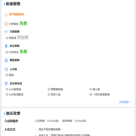
設施服務
熱門服務設施
免費
行李寄存
交通服務
附加费
停車場
前台服務
免費
行李寄存
餐飲服務
公共區
電梯
安全與安保
火災報警器
煙霧報警器
滅火器
公共區域監控
安保人員
一氧化碳報警器
全部設施
酒店政策
入住和退房
入住時間：14:00以後 退房時間：12:00以前
入住方式
酒店不提供櫃枱服務。
自助入住：請預訂後自行聯絡酒店取得入住密碼。