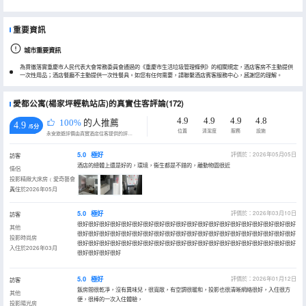
重要資訊
城市重要資訊
為貫徹落實重慶市人民代表大會常務委員會通過的《重慶市生活垃圾管理條例》的相關規定，酒店客房不主動提供
一次性用品；酒店餐廳不主動提供一次性餐具。如您有任何需要，請聯繫酒店賓客服務中心，感謝您的理解。
愛都公寓(楊家坪輕軌站店)的真實住客評論(172)
4.9
4.9
4.9
4.8
100%
的人推薦
4.9
/5分
位置
清潔度
服務
設施
永安旅遊評價由真實酒店住客提供的評價。
5.0
極好
評價於：2026年05月05日
訪客
酒店的總體上還是好的，環境，衞生都是不錯的，離動物園很近
情侶
投影精緻大床房﹙愛奇藝會
員﹚
入住於2026年05月
5.0
極好
評價於：2026年03月10日
訪客
很好很好很好很好很好很好很好很好很好很好很好很好很好很好很好很好很好很好很好很好
其他
很好很好很好很好很好很好很好很好很好很好很好很好很好很好很好很好很好很好很好很好
投影時尚房
很好很好很好很好很好很好很好很好很好很好很好很好很好很好很好很好很好很好很好很好
入住於2026年03月
很好很好很好很好
5.0
極好
評價於：2026年01月12日
訪客
飯房間很乾凈，沒有異味兒，很寬敞，有空調很暖和，投影也很清晰網絡很好，入住很方
其他
便，很棒的一次入住體驗，
投影陽光房