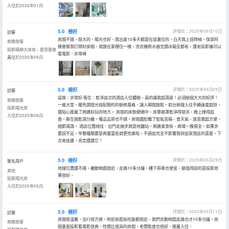
入住於2026年01月
5.0
極好
評價於：2025年09月10日
訪客
房間不錯，挺大的，陽光也好，我出差10多天都是在這裏住的，白天我上班時候，保潔阿
商務旅客
姨會幫我打掃好房間，就跟在家裡住一樣，洗衣機熱水器空調冰箱全都有，還有投影儀可以
投影精緻大床房﹙愛奇藝會
看電影，非常棒
員﹚
入住於2025年09月
5.0
極好
評價於：2025年09月09日
訪客
設施：非常好 衞生：乾淨這次的酒店入住體驗，真的讓我超滿意！必須給個大大的好評！
商務旅客
一進大堂，暖色調燈光搭配簡約的裝修風格，讓人瞬間放鬆。前台辦理入住手續速度超快，
投影陽光房
還貼心推薦了周邊好玩的地方。 房間的床軟硬適中，床單被罩乾淨得發亮，晚上睡得超
入住於2025年08月
香。衞生間乾濕分離，備品品質也不錯。房間還配備了智能音箱，查天氣、放音樂超方便，
細節滿滿。 酒店位置絕佳，出門走幾步就是地鐵站，周邊美食街、商場一應俱全。如果非
要説不足，早餐種類要是再豐富些就更完美啦。不過這完全不影響我對這家酒店的喜愛，下
次來這邊，肯定還選它！
5.0
極好
評價於：2025年05月29日
匿名用戶
地理位置還不錯，離動物園很近，走路10多分鐘，樓下停車也便宜，最值得説的是投影效
其他
果很好，
投影陽光房
入住於2025年05月
5.0
極好
評價於：2025年05月11日
訪客
房間很温馨，出行很方便，附近街逛街吃飯都很近，我們去動物園走路也才10多分鐘，房
商務旅客
間裏面投影看電影很爽，性價比很高的房間，老闆態度也很好，推薦入住，