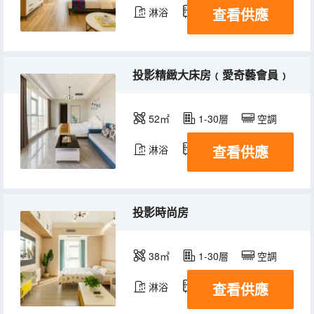
查看供應
淋浴
冰箱
投影精緻大床房﹙愛奇藝會員﹚
52㎡
1-30層
空調
查看供應
淋浴
冰箱
投影時尚房
38㎡
1-30層
空調
查看供應
淋浴
冰箱