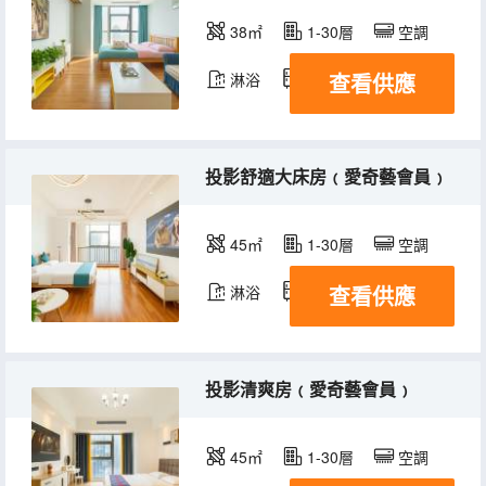
38㎡
1-30層
空調
查看供應
淋浴
冰箱
投影舒適大床房﹙愛奇藝會員﹚
45㎡
1-30層
空調
查看供應
淋浴
冰箱
投影清爽房﹙愛奇藝會員﹚
45㎡
1-30層
空調