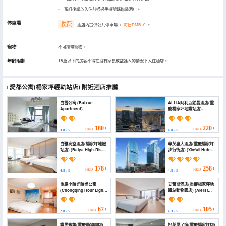
預訂後請於入住前通過手機號碼聯繫酒店。
停車場
收费
酒店內提供公共停車場
，
每日RMB10
。
寵物
不可攜帶寵物。
年齡限制
18歲以下的房客不得在沒有家長或監護人的情況下入住酒店。
愛都公寓(楊家坪輕軌站店)
附近酒店推薦
白雪公寓 (Baixue
ALLIA阿利亞鉑晶酒店(重
Apartment)
慶楊家坪地鐵站店)
(ALLIA Platinum Crystal
Hotel (Chongqing
Yangjiaping Metro
180+
220+
HKD
HKD
3.8
/ 5
4.8
/ 5
Station Branch))
白雅高空酒店(楊家坪地鐵
辛芙裏大酒店(重慶楊家坪
站店) (Baiya High-Rise
步行街店) (Xinfuli Hotel
Hotel (Yangjiaping
Chongqing Yangjiaping
Metro Station Store ))
Pedestrian Street)
178+
258+
HKD
HKD
4.8
/ 5
4.8
/ 5
重慶小時光時尚公寓
艾爾斯酒店(重慶楊家坪地
(Chongqing Hour Light
鐵站動物園店) (Aiersi
Trendy Apartment)
Hotel (Chongqing
Yangjiaping Subway
Station Zoo))
67+
105+
HKD
HKD
2.8
/ 5
4.3
/ 5
鐵馬賓館(重慶動物園店)
好萊屋民宿(重慶楊家坪店)