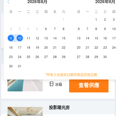
2026年8月
2026年9月
温馨大床房
日
一
二
三
四
五
六
日
一
二
三
四
1
1
2
3
48㎡
空調
淋浴
2
3
4
5
6
7
8
6
7
8
9
10
查看供應
冰箱
9
10
11
12
13
14
15
13
14
15
16
17
16
17
18
19
20
21
22
20
21
22
23
24
雅緻大床房
23
24
25
26
27
28
29
27
28
29
30
30
31
48㎡
空調
淋浴
*所有入住退房日期均為目的地日期
查看供應
冰箱
投影陽光房