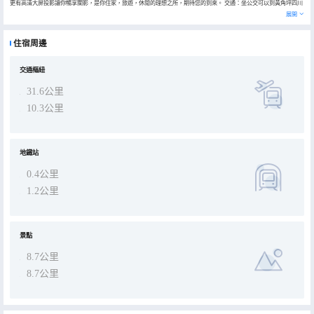
更有高清大屏投影讓你暢享關影，是你住家，旅遊，休閒的理想之所，期待您的到來。 交通：坐公交可以到黃角坪四川
美院，塗鴉一條街，大廈4樓有鍾書閣，旁邊輕軌2號線約30分鐘可以到李子壩臨江門解放碑，來福士，洪崖洞，距離機
展開
場車程大約45分鐘，北站車程大約45分鐘，西站車程大約30分鐘。
住宿周邊
交通樞紐
31.6公里
10.3公里
地鐵站
0.4公里
1.2公里
景點
8.7公里
8.7公里