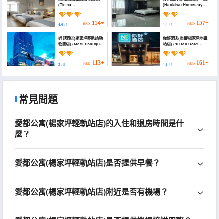
(Tiema
(Haolaiwu Homestay
Hotel（Chongqing
(Chongqing
Yangjiaping Zoo
Yangjiaping))
Branch）)
154+
157+
HKD
HKD
4.6
/ 5
4.4
/ 5
遇見酒店(楊家坪輕軌站動
你好酒店(重慶楊家坪地鐵
物園店) (Meet Boutique
站店) (Ni Hao Hotel
Hotel)
(Chongqing Yangjiaping
Subway Station))
113+
161+
HKD
HKD
3
/ 5
4.8
/ 5
常見問題
愛都公寓(楊家坪輕軌站店)的入住和退房時間是什
麼？
愛都公寓(楊家坪輕軌站店)是否提供早餐？
愛都公寓(楊家坪輕軌站店)附近是否有機場？