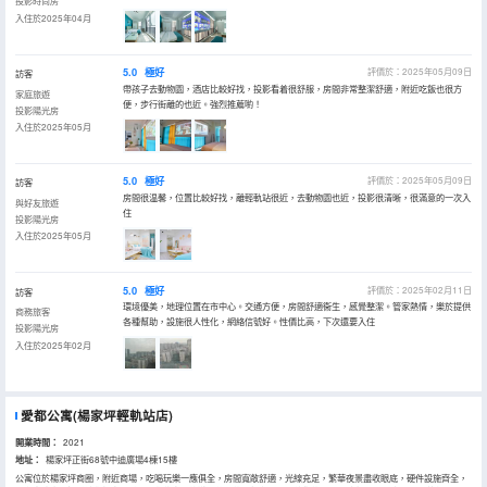
投影時尚房
入住於2025年04月
5.0
極好
評價於：2025年05月09日
訪客
帶孩子去動物園，酒店比較好找，投影看着很舒服，房間非常整潔舒適，附近吃飯也很方
家庭旅遊
便，步行街離的也近。強烈推薦喲！
投影陽光房
入住於2025年05月
5.0
極好
評價於：2025年05月09日
訪客
房間很温馨，位置比較好找，離輕軌站很近，去動物園也近，投影很清晰，很滿意的一次入
與好友旅遊
住
投影陽光房
入住於2025年05月
5.0
極好
評價於：2025年02月11日
訪客
環境優美，地理位置在市中心。交通方便，房間舒適衞生，感覺整潔。管家熱情，樂於提供
商務旅客
各種幫助，設施很人性化，網絡信號好。性價比高，下次還要入住
投影陽光房
入住於2025年02月
愛都公寓(楊家坪輕軌站店)
開業時間：
2021
地址：
楊家坪正街68號中迪廣場4棟15樓
公寓位於楊家坪商圈，附近商場，吃喝玩樂一應俱全，房間寬敞舒適，光線充足，繁華夜景盡收眼底，硬件設施齊全，