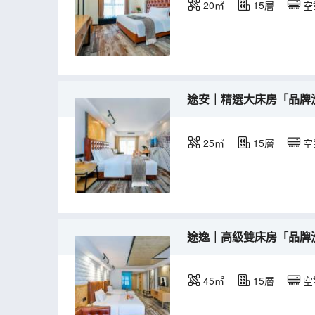
20㎡
15層
空
途安｜精選大床房「品牌洗
25㎡
15層
空
途逸｜高級雙床房「品牌
45㎡
15層
空