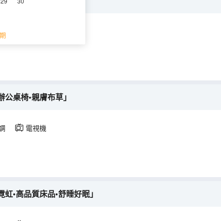
布草•休閒真皮沙發」
29
30
調
電視機
期
辦公桌椅•親膚布草」
調
電視機
霓虹•高品質床品•舒睡好眠」