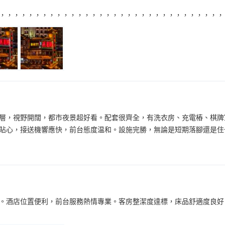
，，，，，，，，，，，，，，，，，，，，，，，，，，，，，，，，
層，視野開闊，都市夜景超好看。配套很齊全，有洗衣房、充電樁、棋牌
貼心，接送機響應快，前台態度温和。設施完勝，無論是短期落腳還是住
。酒店位置便利，前台服務熱情專業。客房整潔度達標，床品舒適度良好