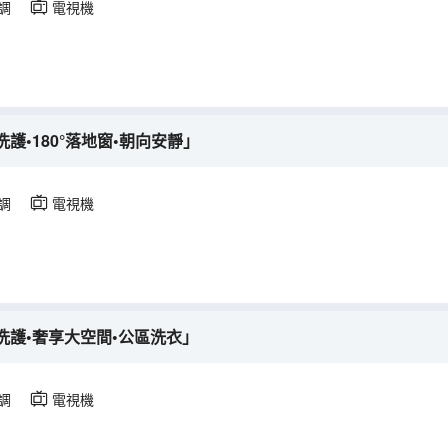
調
電視機
護•180°落地窗•朝向安靜」
調
電視機
洗護•奢享大空間•公區洗衣」
調
電視機