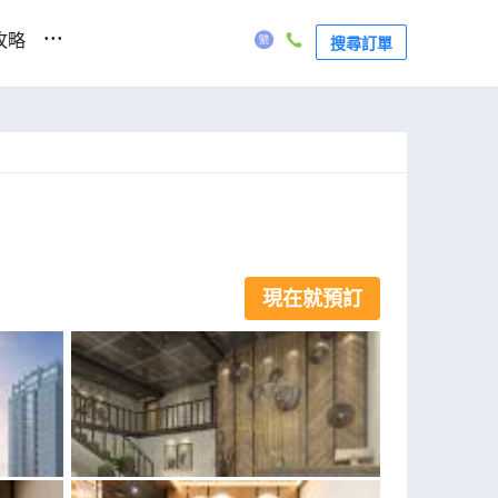
...
攻略
搜尋訂單
現在就預訂