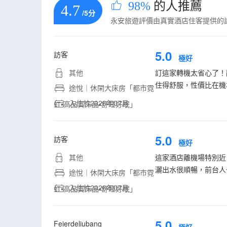
98%
的人推薦
4.7
/5分
永安旅遊評價由真實酒店住客提供的
5.0
訪客
極好
其他
訂這家轉機太省心了！
住得舒服，性價比在機
途悅｜休閑大床房「都市霓
入住於2026年07月
虹•高品質床品•舒睡好眠」
5.0
訪客
極好
其他
這家酒店離機場特別近
灑出水很順暢，前台人
途悅｜休閑大床房「都市霓
入住於2026年07月
虹•高品質床品•舒睡好眠」
5.0
Feierdeliubang