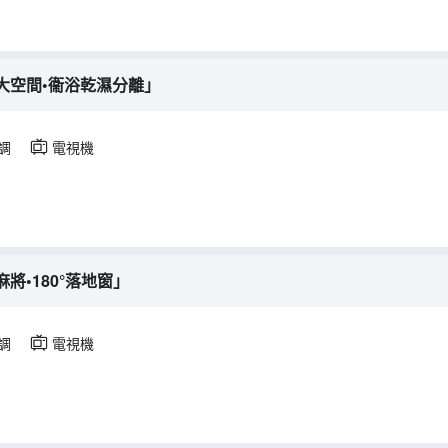
大空間•衞浴乾濕分離」
調
電視機
將•180°落地窗」
調
電視機