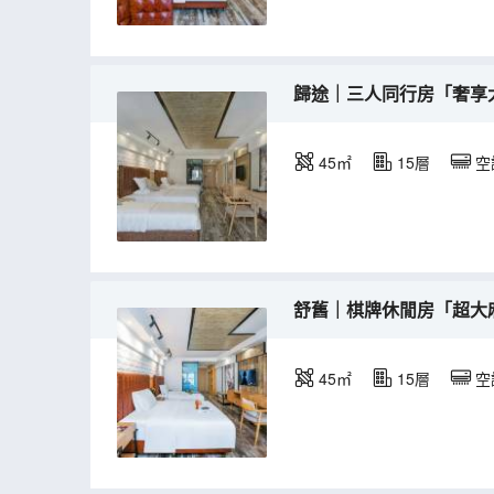
歸途｜三人同行房「奢享
45㎡
15層
空
舒舊｜棋牌休閒房「超大麻
45㎡
15層
空