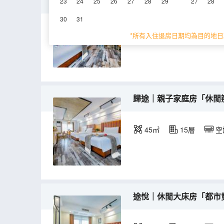
拾光｜榻榻米大床「親膚
23
24
25
26
27
28
29
27
28
30
31
35㎡
16層
空
*所有入住退房日期均為目的地日
歸途｜親子家庭房「休閒
45㎡
15層
空
途悅｜休閒大床房「都市