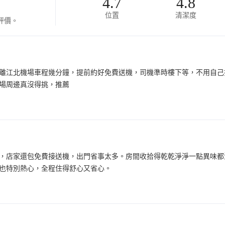
4.7
4.8
位置
清潔度
評價。
離江北機場車程幾分鐘，提前約好免費送機，司機準時樓下等，不用自己
場周邊真沒得挑，推薦
，店家還包免費接送機，出門省事太多。房間收拾得乾乾淨淨一點異味都
也特別熱心，全程住得舒心又省心。