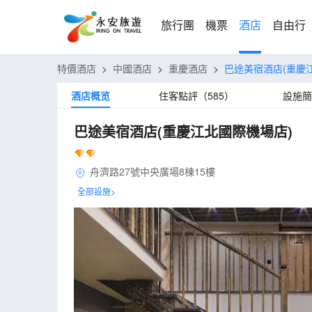
旅行團
機票
酒店
自由行
特價酒店
>
中國酒店
>
重慶酒店
>
巴途美宿酒店(重慶
酒店概览
住客點評（585）
設施簡
巴途美宿酒店(重慶江北國際機場店)
舟濟路27號中央廣場8棟15樓
全部設施>