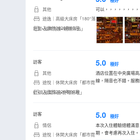
極好
其他
可以，，，，，，，，
途逸｜高級大床房「180°落
入住於2026年07月
地窗•品牌洗護+親膚床品」
5.0
訪客
極好
其他
酒店位置在中央廣場高
線，隔音也不錯。服務
途悅｜休閑大床房「都市霓
入住於2026年06月
虹•高品質床品•舒睡好眠」
5.0
訪客
極好
情侶
本次入住體驗總體滿意
期，會考慮再次入住。
途悅｜休閑大床房「都市霓