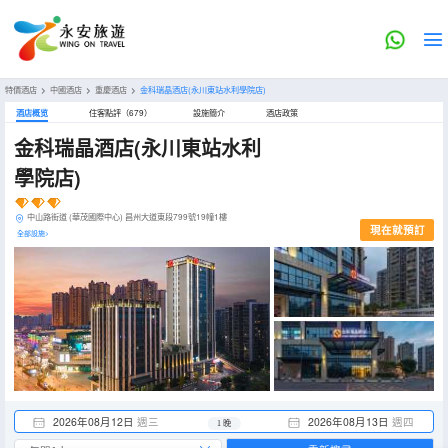
特價酒店
>
中國酒店
>
重慶酒店
>
金科瑞晶酒店(永川東站水利學院店)
酒店概览
住客點評（679）
設施簡介
酒店政策
金科瑞晶酒店(永川東站水利
學院店)
中山路街道 (華茂國際中心) 昌州大道東段799號19幢1樓
現在就預訂
全部設施>
2026年08月12日
週三
2026年08月13日
週四
1 晚