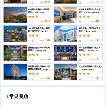
Railway East Station
Railway Station
242+
227+
HKD
HKD
4.7
/ 5
4.7
/ 5
Xinglong Lake))
Xinglonghu))
Li好酒店(重慶永川高鐵東
未來天境電競酒店(奧特萊
站店) (Lihao Hotel
斯店) (Future Sporting
(Chongqing Yongchuan
Hotel (Outlets))
High-speed Railway
Station))
241+
411+
HKD
HKD
4.6
/ 5
4.9
/ 5
永川世代書香酒店(人民廣
異風酒店(文理學院紅河校
場文理學院店) (Book &
區店) (Yifeng Hotel
Life Hotel)
(Wenli College Honghe
Campus Store))
188+
206+
HKD
HKD
4.6
/ 5
4.6
/ 5
重慶棲湖酒店(永川東站興
希岸酒店(重慶永川東站興
龍湖店) (Chongqing
龍湖店) (XANA HOTELLE
Qihu Hotel (Yongchuan
Chongqing Yongchuan
East Station Xinglong
High-Speed Railway
Lake))
Station Xinglong Lake
165+
235+
HKD
HKD
4.9
/ 5
4.8
/ 5
Branch)
飛雨林達酒店(重慶永川高
棠悅酒店(重慶永川東站店)
鐵東站興龍湖店) (Feiyu
(Tangyue Hotel)
Linda Hotel (Chongqing
Yongchuan High-speed
Railway East Station
170+
245+
HKD
HKD
4.8
/ 5
4.8
/ 5
Xinglonghu Branch))
常見問題