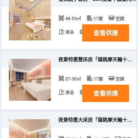
48-53㎡
17層
空調
查看供應
淋浴
電視機
冰箱
夜景特惠雙床房「遠眺摩天輪十干濕分離十賞城市霓虹」
27-30㎡
17層
空調
查看供應
淋浴
電視機
夜景特惠大床房「遠眺摩天輪十干濕分離十賞城市霓虹」