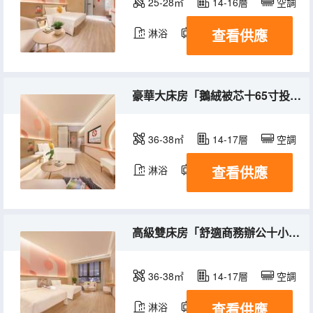
25-28㎡
14-16層
空調
查看供應
淋浴
電視機
豪華大床房「鵝絨被芯十65寸投屏電視十高空城景」
36-38㎡
14-17層
空調
查看供應
淋浴
電視機
冰箱
高級雙床房「舒適商務辦公十小冰箱」
36-38㎡
14-17層
空調
查看供應
淋浴
電視機
冰箱