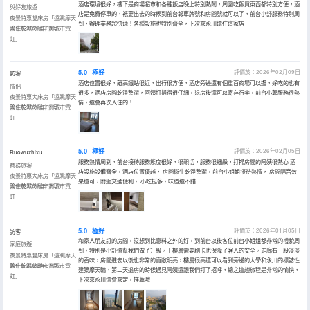
酒店環境很好，樓下是商場超市和各種飯店晚上特別熱鬧，周圍吃飯買東西都特別方便，酒
與好友旅遊
店是免費停車的，衹要出去的時候到前台報車牌號和房間號就可以了，前台小舒服務特別周
夜景特惠雙床房「遠眺摩天
到，辦理業務超快速！各種設施也特別齊全，下次來永川還住這家店
輪十乾濕分離十賞城市霓
入住於2026年03月
虹」
5.0
極好
評價於：2026年02月09日
訪客
酒店位置很好，離高鐵站很近，出行很方便，酒店旁邊還有個重百商場可以逛，好吃的也有
情侶
很多，酒店房間乾淨整潔，阿姨打掃得很仔細，退房後還可以寄存行李，前台小郭服務很熱
夜景特惠大床房「遠眺摩天
情，還會再次入住的！
輪十乾濕分離十賞城市霓
入住於2026年01月
虹」
5.0
極好
評價於：2026年02月05日
Ruowuzhixu
服務熱情周到，前台接待服務態度很好，很親切，服務很細緻，打掃房間的阿姨很熱心 酒
商務旅客
店設施設備齊全，酒店位置優越， 房間衞生乾淨整潔，前台小姐姐接待熱情， 房間隔音效
夜景特惠大床房「遠眺摩天
果還可，附近交通便利， 小吃挺多，味道還不錯
輪十乾濕分離十賞城市霓
入住於2026年02月
虹」
5.0
極好
評價於：2026年01月05日
訪客
和家人朋友訂的房間，沒想到比意料之外的好，到前台以後各位前台小姐姐都非常的禮貌周
家庭旅遊
到，特別是小舒還幫我們做了升級，上樓層需要刷卡也保障了客人的安全，走廊有一股淡淡
夜景特惠雙床房「遠眺摩天
的香味，房間進去以後也非常的寬敞明亮，樓層很高還可以看到旁邊的大學和永川的標誌性
輪十乾濕分離十賞城市霓
入住於2026年01月
建築摩天輪，第二天退房的時候遇見阿姨還跟我們打了招呼，總之這趟旅程是非常的愉快，
虹」
下次來永川還會來定，推薦哦