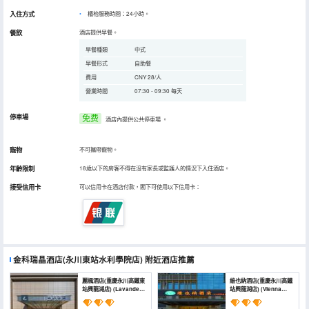
入住方式
櫃枱服務時間：24小時。
餐飲
酒店提供早餐。
早餐種類
中式
早餐形式
自助餐
費用
CNY 28/人
營業時間
07:30 - 09:30 每天
停車場
免费
酒店內提供公共停車場
。
寵物
不可攜帶寵物。
年齡限制
18歲以下的房客不得在沒有家長或監護人的情況下入住酒店。
接受信用卡
可以信用卡在酒店付款，閣下可使用以下信用卡：
金科瑞晶酒店(永川東站水利學院店)
附近酒店推薦
麗楓酒店(重慶永川高鐵東
維也納酒店(重慶永川高鐵
站興龍湖店) (Lavande
站興龍湖店) (Vienna
Hotel (Chongqing
Hotel (Chongqing
Yongchuan High-Speed
Yongchuan High-speed