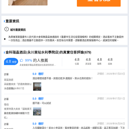
重要資訊
城市重要資訊
為貫徹落實重慶市人民代表大會常務委員會通過的《重慶市生活垃圾管理條例》的相關規定，酒店客房不主動提供
一次性用品；酒店餐廳不主動提供一次性餐具。如您有任何需要，請聯繫酒店賓客服務中心，感謝您的理解。
金科瑞晶酒店(永川東站水利學院店)的真實住客評論(679)
4.8
4.8
4.8
4.8
99%
的人推薦
4.8
/5分
位置
清潔度
服務
設施
永安旅遊評價由真實酒店住客提供的評價。
5.0
極好
評價於：2026年07月23日
訪客
酒店裡環境還不錯，房間也乾淨 通風好，熱水也熱的很快！
家庭旅遊
高級雙床房「舒適商務辦公
十小冰箱」
入住於2026年07月
5.0
極好
評價於：2026年07月21日
訪客
還不錯，可以試試
情侶
夜景特惠大床房「遠眺摩天
輪十乾濕分離十賞城市霓
入住於2026年06月
虹」
5.0
極好
評價於：2026年06月26日
訪客
入住體驗滿分！前台小李高效，客房整潔舒適，床品超軟。細節拉滿，真正賓至如歸，下次