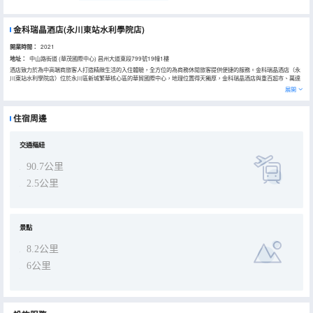
金科瑞晶酒店(永川東站水利學院店)
開業時間：
2021
地址：
中山路街道 (華茂國際中心) 昌州大道東段799號19幢1樓
酒店致力於為中高端商旅客人打造精緻生活的入住體驗，全方位的為商務休閒旅客提供便捷的服務。金科瑞晶酒店（永
川東站水利學院店）位於永川區新城繁華核心區的華貿國際中心，地理位置得天獨厚，金科瑞晶酒店與重百超市、萬達
影城MIX、星巴克、悅客健身等商家為華茂國際中心重點引進商家，與商圈的文化教育、休閒娛樂、餐飲購物、游泳健
展開
身、風情美食街等商家共同構建全服務型的商圈。酒店周邊交通便利，四通八達。距興龍湖公園 1.2 公里，重慶水利電
力職業技術學院由酒店步行只需 2 分鐘。周邊旅遊景點眾多，有神女湖, 觀音山公園，鳳凰湖公園，樂和樂都主題公
園、永川野生動物園、永川茶山竹海、黃瓜山、中華梨村等美景讓您一覽無餘。學習氛圍濃厚，周邊學府眾多，有重慶
住宿周邊
水利電力職業技術學院、重慶文理學院、重慶財經職業學院、科創技術學院、城市科技學院等知名高等學校，是您學
習、深造、考試的優選。
我們酒店無論您是出差、度假，學習都為你帶來了非凡體驗！
交通樞紐
90.7公里
2.5公里
景點
8.2公里
6公里