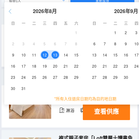
重新搜尋
2026年8月
2026年9月
豪華雙床房「鵝絨被芯十65寸投屏電視十高空城景」
日
一
二
三
四
五
六
日
一
二
三
四
1
1
2
3
38-40㎡
14-17層
空調
2
3
4
5
6
7
8
6
7
8
9
10
查看供應
淋浴
電視機
冰箱
9
10
11
12
13
14
15
13
14
15
16
17
16
17
18
19
20
21
22
20
21
22
23
24
高級大床房「舒適商務辦公十小冰箱」
23
24
25
26
27
28
29
27
28
29
30
30
31
33-36㎡
14-17層
空調
*所有入住退房日期均為目的地日期
查看供應
淋浴
電視機
冰箱
複式親子套房「Loft雙層十讀書角十恒温馬桶」