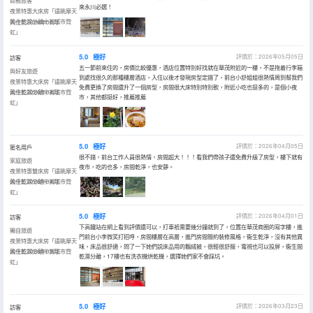
商務旅客
來永川必選！
夜景特惠大床房「遠眺摩天
輪十乾濕分離十賞城市霓
入住於2026年06月
虹」
5.0
極好
評價於：2026年05月05日
訪客
五一節前來住的，房價比較優惠，酒店位置特別好找就在華茂附近的一樓，不是拖着行李箱
與好友旅遊
到處找很久的那種樓層酒店，入住以後才發現房型定錯了，前台小舒姐姐很熱情周到幫我們
夜景特惠大床房「遠眺摩天
免費更換了房間還升了一個房型，房間很大床特別特別軟，附近小吃也挺多的，是個小夜
輪十乾濕分離十賞城市霓
入住於2026年04月
市，其他都挺好，推薦推薦
虹」
5.0
極好
評價於：2026年04月05日
匿名用戶
很不錯，前台工作人員很熱情，房間超大！！！看我們帶孩子還免費升級了房型，樓下就有
家庭旅遊
夜市，吃的也多，房間乾淨，也安靜。
夜景特惠雙床房「遠眺摩天
輪十乾濕分離十賞城市霓
入住於2026年04月
虹」
5.0
極好
評價於：2026年04月01日
訪客
下高鐵站在網上看到評價還可以，打車衹需要幾分鐘就到了，位置在華茂商圈的寫字樓，進
獨自旅遊
門前台小李微笑打招呼，房間樓層在高層，進門房間簡約裝修風格，衞生乾淨，沒有其他異
夜景特惠大床房「遠眺摩天
味，床品很舒適，問了一下她們説床品用的鵝絨被，很輕很舒服，電視也可以投屏，衞生間
輪十乾濕分離十賞城市霓
入住於2026年03月
乾濕分離，17樓也有洗衣機烘乾機，選擇她們家不會踩坑。
虹」
5.0
極好
評價於：2026年03月23日
訪客