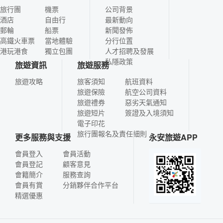
旅行團
機票
公司背景
酒店
自由行
最新動向
郵輪
船票
新聞發佈
高鐵火車票
當地體驗
分行位置
港玩港食
獨立包團
人才招聘及發展
私隱政策
旅遊資訊
旅遊服務
旅遊攻略
旅客須知
航班資料
旅遊保險
航空公司資料
旅遊禮券
惡劣天氣通知
旅遊短片
簽證及入境須知
電子印花
旅行團報名及責任細則
更多服務與支援
永安旅遊APP
會員登入
會員活動
會員登記
顧客意見
會籍簡介
服務查詢
會員有賞
分銷夥伴合作平台
精選優惠