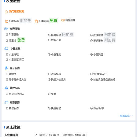
設施服務
熱門服務設施
附加费
免費
叫醒服務
接機服務
行李寄存
交通服務
附加费
附加费
叫車服務
接機服務
送機服務
免費
附加费
代客泊車
停車場
接站服務
小童設施
小童拖鞋
小童牙刷
小童託管
小童書籍/影音
前台服務
儲物櫃
禮賓服務
VIP通道入住
電子身份證入住
快速入住退房
前台貴重物品保險櫃
餐飲服務
售貨亭/便利店
餐廳
商務服務
商務服務
快遞服務
傳真/複印
全部設施
酒店政策
入住和退房
入住時間：14:00以後 退房時間：12:00以前