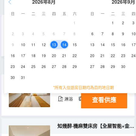
2026年8月
2026年9月
沐足逸·雲映大床房【全屋智能+高清投屏+足浴泡腳】
日
一
二
三
四
五
六
日
一
二
三
四
1
1
2
3
45㎡
3-5層
空調
2
3
4
5
6
7
8
6
7
8
9
10
查看供應
淋浴
電視機
9
10
11
12
13
14
15
13
14
15
16
17
16
17
18
19
20
21
22
20
21
22
23
24
隱於市·簡約雙床房 [全屋智能+健康深睡床墊]
23
24
25
26
27
28
29
27
28
29
30
30
31
45-52㎡
2-3層
空調
*所有入住退房日期均為目的地日期
查看供應
淋浴
電視機
知幾醉·機麻雙床房【全屋智能+金可兒深睡床墊】