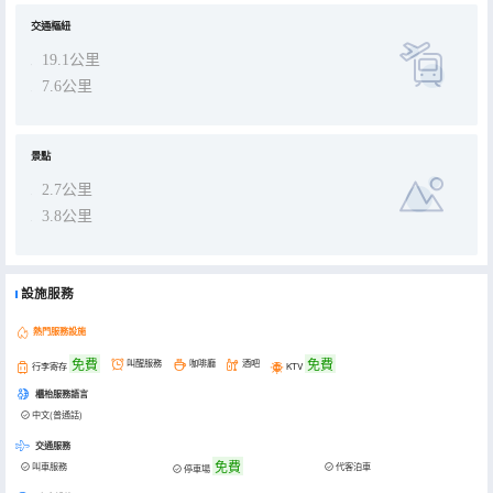
交通樞紐
19.1公里
7.6公里
景點
2.7公里
3.8公里
設施服務
熱門服務設施
免費
免費
叫醒服務
咖啡廳
酒吧
行李寄存
KTV
櫃枱服務語言
中文(普通話)
交通服務
免費
叫車服務
代客泊車
停車場