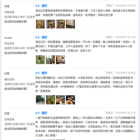
5.0
極好
評價於：2026年07月30日
訪客
酒店在別墅羣裏夜裡安安靜靜休息，不會被打擾，工作人員待人熱情，歡迎茶水青瓜檸檬很
商務旅客
清爽，房間配備了全屋智能設備，設施齊全，乾淨整潔，停車也很方便
雲境閣·靜謐大床房【全屋智
能+金可兒深睡床墊】
入住於2026年07月
5.0
極好
評價於：2026年07月12日
herder
酒店位於一個別墅羣裏，離萬達廣場很近，門口有一些餐館，晚上睡覺很安靜，房間大，空
家庭旅遊
調也給力，早餐也還不錯，工作人員很熱情，對了，還有下午茶，咖啡或者氣泡水➕小糕
漫覓野·舒適大床房【全屋智
點，總體來説我還是很滿意，性價比高，值得入住！
能+金可兒深睡床墊】
入住於2026年07月
5.0
極好
評價於：2026年07月08日
訪客
酒店位置明顯好找，有自己的停車場，大堂乾淨明亮，前台熱情周到，枕頭和被罩很乾凈，
獨自旅遊
房間沒有異味，通風好，隔音效果很好，很安靜沒有噪音，價格便宜，性價比高，預訂方
漫覓野·舒適大床房【全屋智
便，準時留房講信用，wifi網速很快。打電話到前台還幫忙送水[偷笑]，早餐的品質也不錯
能+金可兒深睡床墊】
入住於2026年07月
哦！推薦推薦
5.0
極好
評價於：2026年07月07日
訪客
一進門就被前台温柔熱情地招呼，還遞上一杯冰鎮青瓜檸檬水，大熱天一口下去瞬間撫平燥
商務旅客
熱，細節滿滿特別暖心。辦理入住速度很快，介紹洗衣房、健身房各項配套，講解細緻又周
漫覓野·舒適大床房【全屋智
到。房間空間開闊不壓抑，智能小度隨叫隨到，日常起居省心不少；衞生間做了乾濕分離，
能+金可兒深睡床墊】
入住於2026年06月
乾淨清爽。床墊柔軟貼合身形，躺下休息特別放鬆。酒店停車也很方便，全程入住體驗舒心
又治癒，真心推薦！