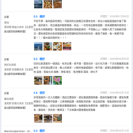
5.0
極好
評價於：2026年07月06日
訪客
不吹不黑，真的超高性價比。可能到的比較晚正好還有空房，前台小姐姐直接給升級了套
情侶
房，真的很大，而且裏面的裝修風格、床品、一次性用品都很喜歡，很多細節做的很到位，
雲境閣·靜謐大床房【全屋智
比如毛巾拖鞋都是一看就認真洗過塑封袋裝起來的，不用擔心上一個客人用了沒換新的情
能+金可兒深睡床墊】
入住於2026年07月
況。還有就是前台和房間裏面有高筍塘附近所有的好吃的，親測了幾家，每一家都不踩
雷！！！萬州真的很好吃！！！
5.0
極好
評價於：2026年06月30日
訪客
住的比較滿意的一個酒店，有求必應，很不錯，環境也好，出行也方便，下次也推薦朋友過
與好友旅遊
來住，好的酒店要分享，晚上的夜宵，小麪的味道槓槓的，很不錯，感覺比麪館還好吃，哈
漫覓野·舒適雙床房【全屋智
哈 設施：智能化的 服務：熱情 衞生：乾淨整潔 環境：綠化不
能+金可兒深睡床墊】
入住於2026年06月
4.8
很好
評價於：2026年06月16日
訪客
非常滿意的一次入住體驗！酒店位置很好，就在萬達廣場旁邊，逛街吃飯都方便，還有免費
獨自旅遊
停車位。環境鬧中取靜，江景視野超讚。房間乾淨舒適，床品很舒服，智能控制也很方便。
漫覓野·舒適大床房【全屋智
服務特別貼心，從前台到客房響應都很快，每晚還有免費宵夜，細節滿分。設施該有的都
能+金可兒深睡床墊】
入住於2026年06月
有，健身房、洗衣房一應俱全。下次來萬州還會選這家推薦
5.0
極好
評價於：2026年06月14日
Wanshuiqianshan，zhouyoushijie