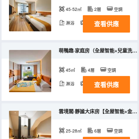
45-52㎡
2層
空調
查看供應
淋浴
電視機
萌鴨趣·家庭房（全屋智能+兒童洗漱用品+小黃鴨樂園）
45㎡
4層
空調
查看供應
淋浴
電視機
雲境閣·靜謐大床房【全屋智能+金可兒深睡床墊】
25-28㎡
6層
空調