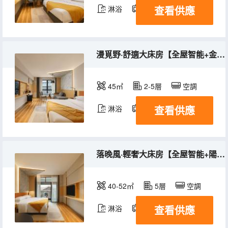
查看供應
淋浴
電視機
冰箱
漫覓野·舒適大床房【全屋智能+金可兒深睡床墊】
45㎡
2-5層
空調
查看供應
淋浴
電視機
冰箱
落晚風·輕奢大床房【全屋智能+陽台+金可兒深睡床墊】
40-52㎡
5層
空調
查看供應
淋浴
電視機
冰箱