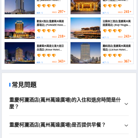
店 (Madison Hotel
塘步行街店) (Vienna
Chongqing Wanzhou
International Hotel
Wanda Plaza)
(Wanzhou Gaosuntang
Pedestrian Street
297+
241+
HKD
HKD
4.8
/ 5
4.7
/ 5
Branch))
歡致X酒店(重慶萬州萬達
泊集映江酒店(重慶萬州萬
廣場店) (FUNGEE Hotel
達廣場店) (Boji Yingjiang
(Wanzhou Wanda
Hotel (Chongqing
Plaza, Chongqing))
Wanzhou Wanda
Plaza))
218+
243+
HKD
HKD
4.9
/ 5
4.7
/ 5
重慶萬州萬達北濱大道亞
麗純酒店(重慶萬州萬達廣
朵酒店 (Atour Hotel
場店) (Lichun Hotel
Chongqing Wanzhou
(Wanzhou Branch))
Wanda Beibin Avenue)
343+
367+
HKD
HKD
4.8
/ 5
4.7
/ 5
常見問題
重慶柯瀾酒店(萬州萬達廣場)的入住和退房時間是什
麼？
重慶柯瀾酒店(萬州萬達廣場)是否提供早餐？