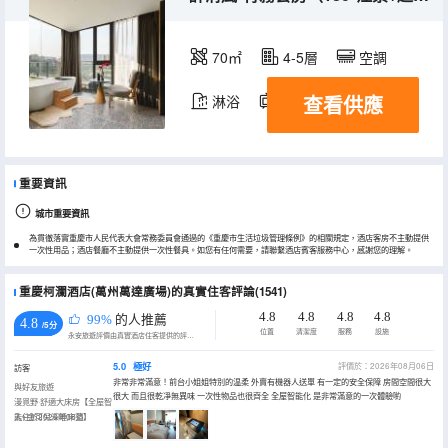
70㎡
4-5層
空調
查看供應
淋浴
電視機
冰箱
重要資訊
城市重要資訊
為貫徹落實重慶市人民代表大會常務委員會通過的《重慶市生活垃圾管理條例》的相關規定，酒店客房不主動提供
一次性用品；酒店餐廳不主動提供一次性餐具。如您有任何需要，請聯繫酒店賓客服務中心，感謝您的理解。
重慶柯瀾酒店(萬州萬達廣場)的真實住客評論(1541)
4.8
4.8
4.8
4.8
99%
的人推薦
4.8
/5分
位置
清潔度
服務
設施
永安旅遊評價由真實酒店住客提供的評價。
5.0
極好
評價於：2026年08月06日
訪客
非常非常滿意！前台小姐姐特別的温柔 外賣有機器人送單 有一定的安全保障 房間空間很大
與好友旅遊
很大 而且很乾凈無異味 一次性物品也很齊全 全屋智能化 是非常滿意的一次體驗喲
漫覓野·舒適大床房【全屋智
能+金可兒深睡床墊】
入住於2026年08月