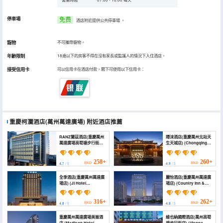
停車場
免费
酒店附近提供公共停車場
。
寵物
不可攜帶寵物。
年齡限制
18歲以下的房客不得在沒有家長或監護人的情況下入住酒店。
接受信用卡
可以信用卡在酒店付款，閣下可使用以下信用卡：
重慶柯瀾酒店(萬州萬達廣場)
附近酒店推薦
RANZ蘭茲酒店(重慶萬州
隱沫酒店(重慶萬州北站天
萬達廣場高筍塘步行街店)
生天城店) (Chongqing
(Chong Qing Wanzhou
Wanzhou Tiancheng
Ranz Hotel)
City Hidden Foam
Hotel)
258+
260+
HKD
HKD
4.7
/ 5
4.9
/ 5
全季酒店(重慶萬州萬達廣
麗怡酒店(重慶萬州萬達廣
場店) (JI Hotel
場店) (Country Inn &
(Chongqing Wanzhou
Suites by Radisson
Wanda Plaza))
Chongqing Wanzhou
Wanda Plaza)
316+
262+
HKD
HKD
4.8
/ 5
4.8
/ 5
重慶萬州萬達廣場美崙酒
維也納國際酒店(萬州高筍