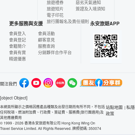
旅遊禮券
惡劣天氣通知
旅遊短片
簽證及入境須知
電子印花
旅行團報名及責任細則
更多服務與支援
永安旅遊APP
會員登入
會員活動
會員登記
顧客意見
會籍簡介
服務查詢
會員有賞
分銷夥伴合作平台
精選優惠
關注我們
[object Object]
本網頁所顯示之價格因應產品種類及出發日期而有所不同，不包括
站點地圖
私隱
|
任何稅項、燃油附加費、行政費、簽証費、服務費(旅行團適用)及
政策
其他應繳費用
© 1999 - 2026 香港永安旅遊有限公司 Hong Kong Wing On
Travel Service Limited. All Rights Reserved. 牌照號碼: 350074