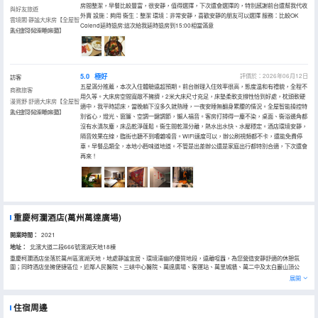
房間整潔，早餐比較豐富，很安靜，值得選擇，下次還會選擇的，特別感謝前台還幫我代收
與好友旅遊
外賣 設施：夠用 衞生：整潔 環境：非常安靜，喜歡安靜的朋友可以選擇 服務：比較OK
雲境閣·靜謐大床房【全屋智
Colend延時退房:這次給我延時退房到15:00相當滿意
能+金可兒深睡床墊】
入住於2026年06月
5.0
極好
評價於：2026年06月12日
訪客
五星滿分推薦，本次入住體驗遠超預期。前台辦理入住效率很高，態度温和有禮貌，全程不
商務旅客
用久等。大床房空間寬敞不擁擠，2米大床尺寸充足，床墊柔軟支撐性恰到好處，枕頭軟硬
漫覓野·舒適大床房【全屋智
適中，我平時認床，當晚躺下沒多久就熟睡，一夜安睡無翻身累腰的情況。全屋智能操控特
能+金可兒深睡床墊】
入住於2026年06月
別省心，燈光、窗簾、空調一鍵調節，懶人福音。客房打掃得一塵不染，桌面、衞浴邊角都
沒有水漬灰塵，床品乾淨蓬鬆。衞生間乾濕分離，熱水出水快、水壓穩定。酒店環境安靜，
隔音效果在線，臨街也聽不到嘈雜噪音。WiFi速度可以，辦公刷視頻都不卡，還能免費停
車。早餐品類全，本地小麪味道地道。不管是出差辦公還是家庭出行都特別合適，下次還會
再來！
重慶柯瀾酒店(萬州萬達廣場)
開業時間：
2021
地址：
北濱大道二段666號濱湖天地18棟
重慶柯瀾酒店坐落於萬州區濱湖天地，地處靜謐宜居、環境清幽的優質地段，遠離喧囂，為您營造安靜舒適的休憩氛
圍；同時酒店坐擁便捷區位，近鄰人民醫院、三峽中心醫院、萬達廣場、客運站、萬里城牆、萬二中及太白巖山頂公
園，出行便捷、生活配套齊全，並配備地上地下免費停車位，自駕出行輕鬆無憂；酒店以高品質客房與貼心管家服務，
展開
打造自然、靜謐、温暖、樸實的健康旅居體驗。客房配備金可兒床品、高端全套洗浴用品，暢享舒適睡眠；1000M高速
光纖與全區域WiFi覆蓋，滿足高效辦公與娛樂需求。 酒店更提供豐富增值服務與配套：設有玲瓏九四西餐廳、精緻酒
吧、自造空間、路演廳，滿足用餐、會客、團建、路演等多元需求；配備24小時自助洗衣房（洗熨烘乾一體）、24小時
住宿周邊
健身房，讓您在旅途中也能保持生活節奏、隨時充電放鬆；一處安靜舒心、配套齊全、服務細緻的城市居停空間，是商
務出行、旅遊度假、長期旅居的理想之選。