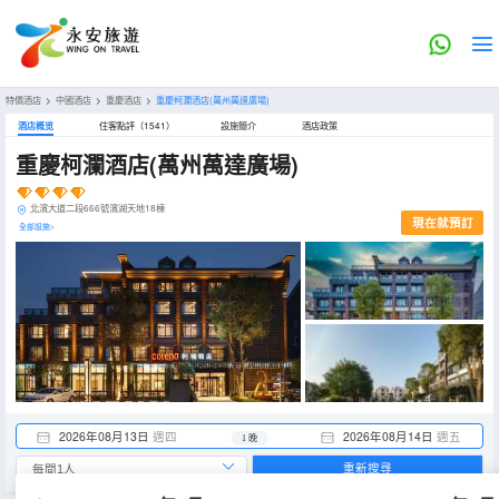
特價酒店
>
中國酒店
>
重慶酒店
>
重慶柯瀾酒店(萬州萬達廣場)
酒店概览
住客點評（1541）
設施簡介
酒店政策
重慶柯瀾酒店(萬州萬達廣場)
北濱大道二段666號濱湖天地18棟
現在就預訂
全部設施>
2026年08月13日
週四
2026年08月14日
週五
1 晚
重新搜尋