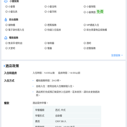
小童設施
小童餐
小童浴袍
小童拖鞋
免費
小童玩具
小童牙刷
小童樂園
前台服務
儲物櫃
禮賓服務
VIP通道入住
電子身份證入住
快速入住退房
前台貴重物品保險櫃
餐飲服務
售貨亭/便利店
咖啡廳
酒吧
大堂吧
餐廳
送餐服務
全部設施
酒店政策
入住和退房
入住時間：14:00以後 退房時間：14:00以前
入住方式
櫃枱服務時間：24小時。
自助入住：使用自助入住機辦理入住。
酒店將於完成預訂後提供入住說明，若未收到，請向永安旅遊詢
問。
餐飲
酒店提供早餐。
早餐種類
西式, 中式
早餐形式
自助餐
費用
CNY 38/人
營業時間
07:00 - 10:00 每天