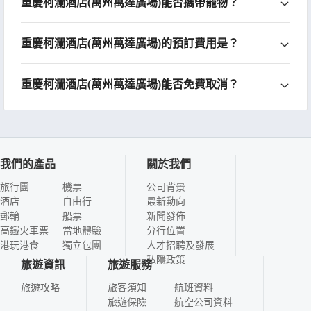
重慶柯瀾酒店(萬州萬達廣場)能否攜帶寵物？
重慶柯瀾酒店(萬州萬達廣場)的預訂費用是？
重慶柯瀾酒店(萬州萬達廣場)能否免費取消？
我們的產品
關於我們
旅行團
機票
公司背景
酒店
自由行
最新動向
郵輪
船票
新聞發佈
高鐵火車票
當地體驗
分行位置
港玩港食
獨立包團
人才招聘及發展
私隱政策
旅遊資訊
旅遊服務
旅遊攻略
旅客須知
航班資料
旅遊保險
航空公司資料