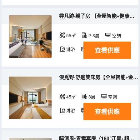
尋凡跡·親子房 【全屋智能+健康深睡床墊+專屬小世界】
55㎡
2-3層
空調
查看供應
淋浴
電視機
冰箱
漫覓野·舒適雙床房【全屋智能+金可兒深睡床墊】
45㎡
3層
空調
查看供應
淋浴
電視機
冰箱
醉清風•青霧套房（180°江景+超大露台）