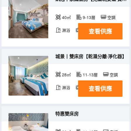
40㎡
9-13層
空調
查看供應
淋浴
電視機
城景丨雙床房【乾濕分離·淨化器】
28㎡
11-13層
空調
查看供應
淋浴
電視機
特惠雙床房