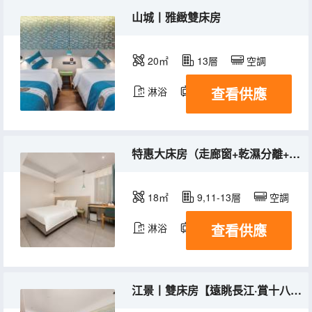
山城丨雅緻雙床房
20㎡
13層
空調
查看供應
淋浴
電視機
特惠大床房（走廊窗+乾濕分離+淨化器）
18㎡
9,11-13層
空調
查看供應
淋浴
電視機
江景丨雙床房【遠眺長江·賞十八梯夜景】