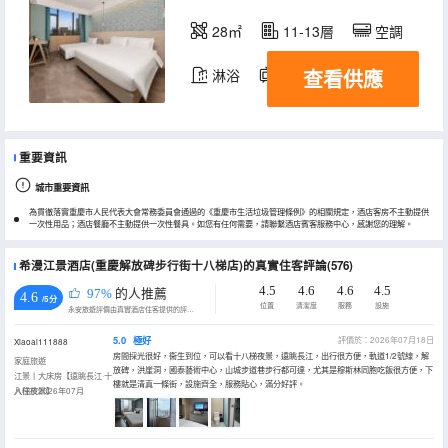
28㎡
11-13層
空調
查看供應
淋浴
電視機
重要資訊
城市重要資訊
為貫徹落實重慶市人民代表大會常務委員會通過的《重慶市生活垃圾管理條例》的相關規定，酒店客房不主動提供
一次性用品；酒店餐廳不主動提供一次性餐具。如您有任何需要，請聯繫酒店賓客服務中心，感謝您的理解。
希漫江景酒店(重慶解放碑步行街十八梯店)的真實住客評論(576)
4.5
4.6
4.6
4.5
97%
的人推薦
4.6
/5分
位置
清潔度
服務
設施
永安旅遊評價由真實酒店住客提供的評價。
5.0
極好
評價於：2026年07月18日
Xiaoai111888
房間採光很好，衞生到位，可以看十八梯夜景，遠眺長江，出行很方便，軌道1/2號線，解
家庭旅遊
放碑，洪崖洞，國泰藝術中心，山城步道巷步行都可達，尤其是穆斯林同胞吃飯很方便，下
江景丨大床房【遠眺長江·十
樓就是清真一條街，設施齊全，服務貼心，滿分好評。
八梯夜景】
入住於2026年07月