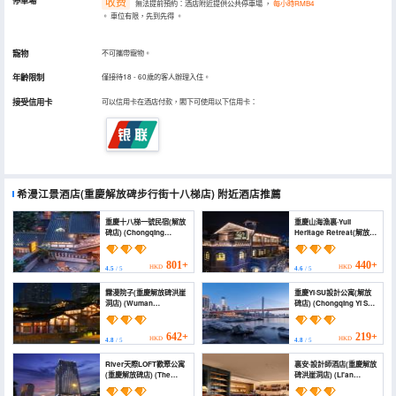
停車場
收费
無法提前預約：酒店附近提供公共停車場
，
每小時RMB4
。
車位有限，先到先得
。
寵物
不可攜帶寵物。
年齡限制
僅接待18 - 60歲的客人辦理入住。
接受信用卡
可以信用卡在酒店付款，閣下可使用以下信用卡：
希漫江景酒店(重慶解放碑步行街十八梯店)
附近酒店推薦
重慶十八梯一號民宿(解放
重慶山海漁裏·Yuli
碑店) (Chongqing
Heritage Retreat(解放碑
ShibaTi No.1 Homestay
洪崖洞店) (Shanhai Yuli
(Jiefangbei Branch))
Heritage Retreat)
801+
440+
HKD
HKD
4.5
/ 5
4.6
/ 5
霧漫院子(重慶解放碑洪崖
重慶YI·SU設計公寓(解放
洞店) (Wuman
碑店) (Chongqing Yi Su
Courtyard (Chongqing
Design apartment)
Jiefangbei Area Hong
Ya Dong))
642+
219+
HKD
HKD
4.8
/ 5
4.8
/ 5
River天際LOFT歡聚公寓
裏安·設計師酒店(重慶解放
(重慶解放碑店) (The
碑洪崖洞店) (Li'an
Moss Loft Apartment
Designer Hotel)
(Chongqing