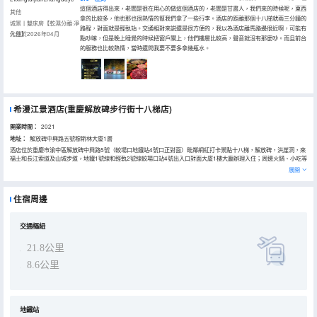
這個酒店得出來，老闆是很在用心的做這個酒店的，老闆是甘肅人，我們來的時候呢，東西
其他
拿的比較多，他也那也很熱情的幫我們拿了一些行李。酒店的距離那個十八梯就兩三分鐘的
城景丨雙床房【乾濕分離·凈
路程，對面就是輕軌站。交通相對來説還是很方便的，我以為酒店離馬路邊很近啊，可能有
化器】
入住於2026年04月
點吵嘛，但是晚上睡覺的時候把窗戶關上，他們樓層比較高，聲音就沒有那麼吵。而且前台
的服務也比較熱情，當時還問我要不要多拿幾瓶水。
希漫江景酒店(重慶解放碑步行街十八梯店)
開業時間：
2021
地址：
解放碑中興路五號穆斯林大廈1層
酒店位於重慶市渝中區解放碑中興路5號（較場口地鐵站4號口正對面）毗鄰網紅打卡景點十八梯，解放碑，洪崖洞，來
福士和長江索道及山城步道，地鐵1號線和輕軌2號線較場口站4號出入口對面大廈1樓大廳辦理入住；周邊火鍋、小吃等
美食一條街匯聚，有網紅八一好吃一條街、得意世界美食城、較場口美食街。有少數民族聚集一條街。距離地標性建築
展開
重慶人民解放紀念碑5-8分鐘；距離網紅景點洪崖洞、長江索道、國泰大劇院步行10-15分鐘；同時還可以乘坐1號線可
到朝天門碼頭、鵝嶺二廠、皇冠大扶梯、白公館、渣滓洞、磁器口等；2號線可到達輕軌穿樓、人民大禮堂、三峽博物
館等；距離重慶火車站（菜園壩汽車站）、重慶北站近，距離重慶西站、機場較近；酒店擁有江景房、城景房、十八梯
住宿周邊
夜景房和親子套房等不同風格客房，酒店各類設施一應俱全。商務洗衣房，我們用火辣的熱情接待每一位賓客，力求將
服務做到暖心，體貼。
交通樞紐
21.8公里
8.6公里
地鐵站