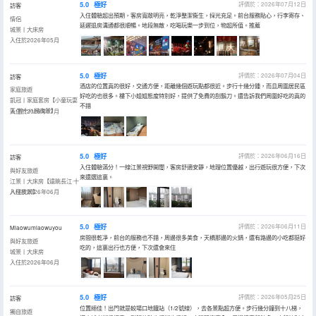
5.0
極好
評價於：2026年07月12日
訪客
入住體驗超出預期，客房寬敞明亮，乾淨整潔衞生，採光充足。前台服務貼心，行李寄存、
情侶
延遲退房溝通都很順暢。地段無敵，吃喝玩樂一步到位，物超所值。推薦
城景丨大床房
入住於2026年05月
5.0
極好
評價於：2026年07月04日
訪客
酒店的位置真的很好，交通方便，距離幾個遊玩點都很近。步行十幾分鍾，而且周圍居民區
家庭旅遊
好吃的也很多。樓下小姐姐態度特別好，提供了免費的刮鬍刀。還告訴我們周圍好吃的真的
凱冠丨家庭套房【小童玩耍
不錯
區·賞十八梯夜景】
入住於2026年07月
5.0
極好
評價於：2026年06月16日
訪客
入住體驗滿分！一線江景視野開闊，客房舒適安靜，地理位置優越，出行遊玩很方便，下次
與好友旅遊
來還選這裏。
江景丨大床房【遠眺長江·十
八梯夜景】
入住於2026年06月
5.0
極好
評價於：2026年06月11日
Miaowumiaowuyou
房間很乾凈，前台的服務也不錯，周邊很多美食，天橋那邊的火鍋，還有路邊的小吃都挺好
與好友旅遊
吃的，這裏出行也方便，下次還會來住
城景丨大床房
入住於2026年06月
5.0
極好
評價於：2026年05月25日
訪客
位置絕佳！出門就是較場口地鐵站（1/2號線），去各景點超方便。步行幾分鐘到十八梯，
獨自旅遊