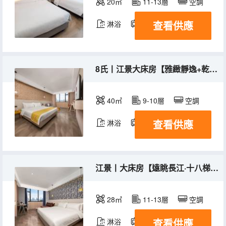
20㎡
11-13層
空調
查看供應
淋浴
電視機
8氏丨江景大床房【雅緻靜逸+乾濕分離】
40㎡
9-10層
空調
查看供應
淋浴
電視機
江景丨大床房【遠眺長江·十八梯夜景】
28㎡
11-13層
空調
查看供應
淋浴
電視機