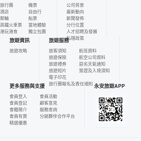
旅行團
機票
公司背景
酒店
自由行
最新動向
郵輪
船票
新聞發佈
高鐵火車票
當地體驗
分行位置
港玩港食
獨立包團
人才招聘及發展
私隱政策
旅遊資訊
旅遊服務
旅遊攻略
旅客須知
航班資料
旅遊保險
航空公司資料
旅遊禮券
惡劣天氣通知
旅遊短片
簽證及入境須知
電子印花
旅行團報名及責任細則
更多服務與支援
永安旅遊APP
會員登入
會員活動
會員登記
顧客意見
會籍簡介
服務查詢
會員有賞
分銷夥伴合作平台
精選優惠