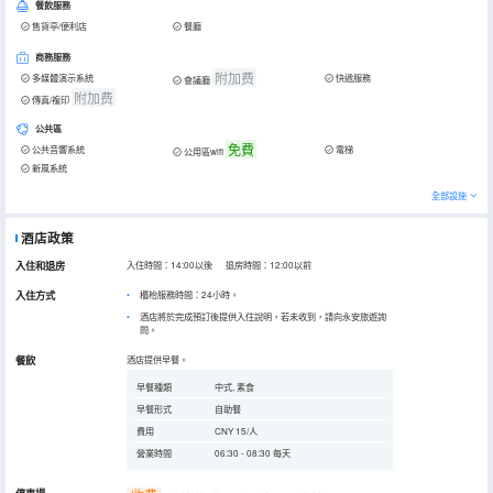
餐飲服務
售貨亭/便利店
餐廳
商務服務
附加费
多媒體演示系統
快遞服務
會議廳
附加费
傳真/複印
公共區
免費
公共音響系統
電梯
公用區wifi
新風系統
全部設施
酒店政策
入住和退房
入住時間：14:00以後 退房時間：12:00以前
入住方式
櫃枱服務時間：24小時。
酒店將於完成預訂後提供入住說明，若未收到，請向永安旅遊詢
問。
餐飲
酒店提供早餐。
早餐種類
中式, 素食
早餐形式
自助餐
費用
CNY 15/人
營業時間
06:30 - 08:30 每天