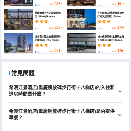
Jiefangbei))
302+
191+
HKD
HKD
4.2
/ 5
4.7
/ 5
重慶顏嶼天空之境藝術酒
十八尊酒店(重慶解放碑步
店 (INisle|Skyview
行街洪崖洞店) (Shibazun
Hotel&Bar)
Hotel)
255+
274+
HKD
HKD
4.7
/ 5
4.6
/ 5
城市雲S酒店(重慶解放碑
城市便捷酒店(重慶解放碑
洪崖洞店) (City Cloud S
十八梯店) (City Comfort
Hotel)
Inn Hotel (Chongqing
Jiefangbei Shibati))
221+
170+
HKD
HKD
4.7
/ 5
4.6
/ 5
常見問題
希漫江景酒店(重慶解放碑步行街十八梯店)的入住和
退房時間是什麼？
希漫江景酒店(重慶解放碑步行街十八梯店)是否提供
早餐？