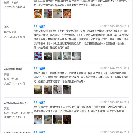
逛山城老街很愜意；到解放碑步行街也很近，吃喝玩樂齊全。周邊清真飯館多，吃飯特別方
城景丨大床房
便。房間乾淨整潔，服務熱情，來重慶住這兒太省心，強烈推薦！
入住於2026年05月
5.0
極好
評價於：2026年05月13日
訪客
強烈安利希漫江景酒店！交通+美食雙在線！交通：門口就是地鐵站，步行1分鐘直達，地
與好友旅遊
鐵直達火車站、熱門景區，公共交通出行天花板，徹底告別堵車煩惱。美食：樓下及周邊全
入住於2026年05月
是清真飯館，各類特色清真美食密集分佈，價格實惠、品類豐富，拉麪、羊湯、烤饢、清真
炒菜等隨手可得，不用走遠就能吃遍地道風味 。酒店整體體驗超棒，位置優越、出行便
捷、美食環繞，是出行住宿的首選
5.0
極好
評價於：2026年05月09日
JavierGonzalez
酒店乾淨衞生，然後位置很棒，出門呢就是地鐵站，樓下呢就是十八梯，走路的話我感覺三
情侶
分鐘就不到，老闆也是很熱情的招待了我們，啊，幫我們拿了行李。而且呀，酒店早上提供
城景丨大床房
的一些餐食也非常的豐富，嗯性價比很高的酒店。
入住於2026年05月
5.0
極好
評價於：2026年04月27日
Ziyoulvzhexiaoyang
酒店位置很好，距離18梯景區非常的近，幾分鐘的路程，位置很繁華，對面有那個好吃街
其他
以及輕軌站交通了，很方便，酒店衞生非常的不錯，打掃的乾乾淨淨，洗手枱沒有水漬
城景丨雙床房【乾濕分離·凈
化器】
入住於2026年04月
5.0
極好
評價於：2026年04月25日
Lvxingtuijianzhangdaye