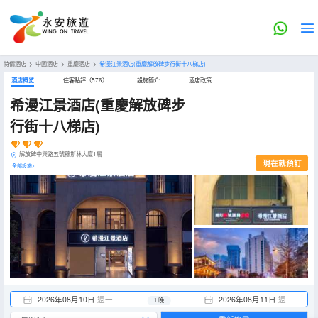
特價酒店
>
中國酒店
>
重慶酒店
>
希漫江景酒店(重慶解放碑步行街十八梯店)
酒店概览
住客點評（576）
設施簡介
酒店政策
希漫江景酒店(重慶解放碑步
行街十八梯店)
解放碑中興路五號穆斯林大廈1層
現在就預訂
全部設施>
2026年08月10日
週一
2026年08月11日
週二
1 晚