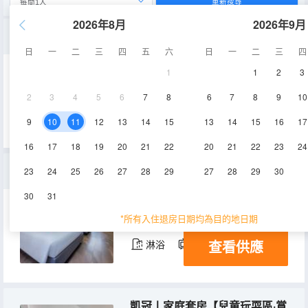
重新搜尋
2026年8月
2026年9月
城景丨三床房
日
一
二
三
四
五
六
日
一
二
三
四
1
1
2
3
38-40㎡
9-13層
空調
2
3
4
5
6
7
8
6
7
8
9
10
查看供應
淋浴
電視機
9
10
11
12
13
14
15
13
14
15
16
17
16
17
18
19
20
21
22
20
21
22
23
24
城景丨茶香雙床房
23
24
25
26
27
28
29
27
28
29
30
30
31
40㎡
9-10層
空調
*所有入住退房日期均為目的地日期
查看供應
淋浴
電視機
凱冠丨家庭套房【兒童玩耍區·賞十八梯夜景】