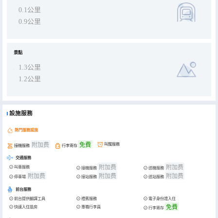
0.1公里
0.9公里
景點
1.3公里
1.2公里
設施服務
熱門服務設施
附加费
免費
叫醒服務
接機服務
行李寄存
交通服務
附加费
附加费
叫車服務
接機服務
送機服務
附加费
附加费
附加费
停車場
接站服務
送站服務
前台服務
前台提供翻譯工具
禮賓服務
電子身份證入住
免費
快速入住退房
專職行李員
行李寄存