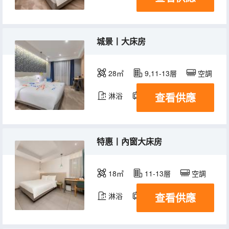
城景丨大床房
28㎡
9,11-13層
空調
查看供應
淋浴
電視機
特惠丨內窗大床房
18㎡
11-13層
空調
查看供應
淋浴
電視機