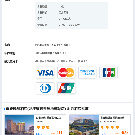
早餐種類
中式
早餐形式
固定套餐
費用
CNY 20/人
營業時間
07:00 - 10:00 每天
寵物
允許攜帶寵物，不收取額外費用。
年齡限制
僅接待18歲的客人辦理入住。
接受信用卡
可以信用卡在酒店付款，閣下可使用以下信用卡：
重慶晚凝酒店(沙坪壩石井坡地鐵站店)
附近酒店推薦
柒寓酒店(重慶磁器口店)
重慶悅磁江景花園酒店
(Seven
(Yueci Hotel)
House(Chongqing
Ciqikou Branch))
214+
485+
HKD
HKD
4.4
/ 5
4.7
/ 5