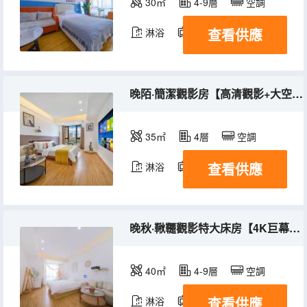
30㎡
4-9層
空調
查看供應
淋浴
電視機
冰箱
晚陌·簡潔觀影房【高清觀影+大空間】
35㎡
4層
空調
查看供應
淋浴
電視機
晚秋·鞦韆觀影特大床房【4K巨幕、特大床帶鞦韆、洗衣機冰箱】
40㎡
4-9層
空調
查看供應
淋浴
電視機
冰箱