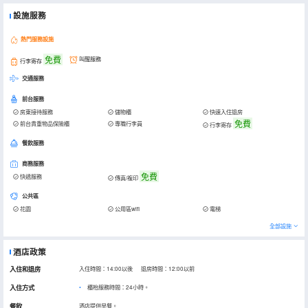
設施服務
熱門服務設施
免費
叫醒服務
行李寄存
交通服務
前台服務
房東接待服務
儲物櫃
快速入住退房
免費
前台貴重物品保險櫃
專職行李員
行李寄存
餐飲服務
商務服務
免費
快遞服務
傳真/複印
公共區
花園
公用區wifi
電梯
全部設施
酒店政策
入住和退房
入住時間：14:00以後 退房時間：12:00以前
入住方式
櫃枱服務時間：24小時。
餐飲
酒店提供早餐。