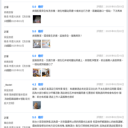
5.0
極好
評價於：2025年03月03日
訪客
房間配套齊全有洗衣機，就在地鐵站旁邊10幾米出行方便，距離磁器口一個站，下次再來
商務旅客
晚青·特惠大床房 【洗衣機
+冰箱】
入住於2025年03月
5.0
極好
評價於：2025年02月22日
訪客
房間整潔，環境衞生舒適，設施齊全，服務周到！
家庭旅遊
晚青·特惠大床房 【洗衣機
+冰箱】
入住於2025年02月
5.0
極好
評價於：2025年02月15日
訪客
設施挺齊全，交通方便，就在石井坡地鐵站旁邊上，房間乾淨整潔，前台服務人員很熱情，
商務旅客
一個站就到磁器口了
晚青·特惠大床房 【洗衣機
+冰箱】
入住於2025年02月
4.2
很好
評價於：2025年02月08日
_Bastet
設施：公寓式 能滿足日常所需 衞生：和連鎖酒店肯定是沒法比的 不太在意的沒問題 環境：
家庭旅遊
因為大部分都在沙坪壩活動 酒店就在石井坡地鐵旁邊 位置很好 輕軌過的時候會有些吵 服
晚華.雅緻觀影雙床套房
務：前台有衹貓 酒店工作人員服務也很好
【4K巨幕投影＋智能電視、
入住於2025年01月
超大空間】
5.0
極好
評價於：2025年02月06日
訪客
前台小哥哥很熱情,因為第一次到重慶所以問的問題也比較多 但是他們都跟耐心的給我講解 ,
獨自旅遊
還給我發想去的地方定位和攻略, 服務滿分, 衞生打掃很乾凈很及時, 因為這家酒店配置齊全
晚青·特惠大床房 【洗衣機