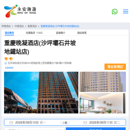
特價酒店
>
中國酒店
>
重慶酒店
>
重慶晚凝酒店(沙坪壩石井坡地鐵站店)
酒店概览
住客點評（122）
設施簡介
酒店政策
重慶晚凝酒店(沙坪壩石井坡
地鐵站店)
石井坡街道石井坡265號融創濱江壹號觀麓台7幢2樓37號商鋪
現在就預訂
全部設施>
2026年08月10日
週一
2026年08月11日
週二
1 晚