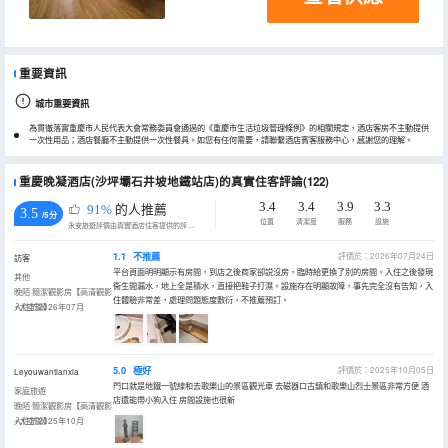
重要資訊
城市重要資訊
為貫徹落實重慶市人民代表大會常務委員會通過的《重慶市生活垃圾管理條例》的相關規定，酒店客房不主動提供
一次性用品；酒店餐廳不主動提供一次性餐具。如您有任何需要，請聯繫酒店賓客服務中心，感謝您的理解。
重慶晚凝酒店(沙坪壩石井坡地鐵站店)的真實住客評論(122)
3.4
3.4
3.9
3.3
91%
的人推薦
3.5
/5分
位置
清潔度
服務
設施
永安旅遊評價由真實酒店住客提供的評價。
1.1
不推薦
評價於：2026年07月24日
訪客
平台頁面明明顯示有房間，到店之後商家卻説沒房，臨時給更換了別的房間。入住之後發現
其他
衞生間漏水，地上全是積水，直接把鞋子打濕。設施存在明顯故障，事先完全沒有告知，入
晚陌·簡潔觀影房【高清觀影
住體驗非常差，處理問題態度敷衍，不推薦預訂。
+大空間】
入住於2026年07月
5.0
極好
評價於：2025年10月05日
Leyouwantianxia
門口就是地鐵一號線和去歌樂山的景區觀光車 去磁器口古鎮和歌樂山烈士景區非常方便 酒
家庭旅遊
店還能帶小狗入住 房間設施也很新
晚陌·簡潔觀影房【高清觀影
+大空間】
入住於2025年10月