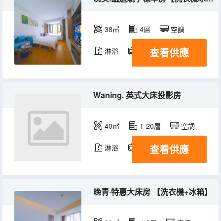
38㎡
4層
空調
查看供應
淋浴
電視機
冰箱
Waning. 英式大床投影房
40㎡
1-20層
空調
查看供應
淋浴
電視機
冰箱
晚青·特惠大床房 【洗衣機+冰箱】