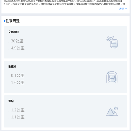
酒店坐落於沙坪壩站/三峽廣場，優越的地理位置使它成為重慶一個令人嚮往的住宿選擇。 酒店距離江北國際機場僅
31km，距離沙坪壩火車站僅7km，提供給旅客多項便捷的交通選擇。從距離酒店幾分鐘路程的石井坡地鐵站出發，旅
客可以很輕鬆到達城市裏想去的地方。若是計劃在酒店周邊好好遊玩，重慶八中和磁器口定能滿足您的需求。
展開
所有極具特色的客房都配備有空調，讓您感受到更加貼心細緻的入住體驗。浴室內提供拖鞋、24小時熱水和吹風機，讓
您感受到賓至如歸的享受。
酒店提供的體育和休閒設施，旨在為旅客營造多姿多彩的住宿體驗。24小時開放的前台服務可為您隨時提供信息，以幫
住宿周邊
助您探索這個魅力之都。
交通樞紐
30公里
4.9公里
地鐵站
0.1公里
1.6公里
景點
1.2公里
1.1公里