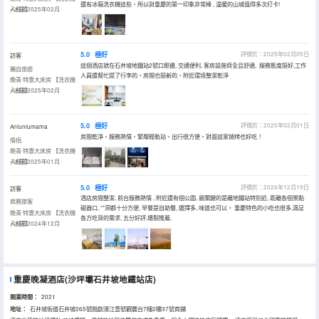
還有冰箱洗衣機這些，所以對重慶的第一印象非常棒 , 温暖的山城值得多次打卡!
+冰箱】
入住於2025年02月
5.0
極好
評價於：2025年02月05日
訪客
這個酒店就在石井坡地鐵站2號口那邊, 交通便利, 客房設施齊全且舒適, 服務態度挺好,工作
獨自旅遊
人員還幫忙提了行李的，房間也挺新的，附近環境整潔乾淨
晚青·特惠大床房 【洗衣機
+冰箱】
入住於2025年02月
5.0
極好
評價於：2025年02月01日
Aniuniumama
房間乾淨，服務熱情，緊鄰輕軌站，出行很方便，對面這家燒烤也好吃！
情侶
晚青·特惠大床房 【洗衣機
+冰箱】
入住於2025年01月
5.0
極好
評價於：2024年12月19日
訪客
酒店房間整潔, 前台服務熱情 , 附近還有個公園, 最關鍵的是離地鐵站特別近, 距離各個景點
商務旅客
磁器口, **洞都十分方便, 早餐是自助餐, 選擇多, 味道也可以。 重慶特色的小吃也很多,滿足
晚青·特惠大床房 【洗衣機
各方吃貨的需求, 五分好評,墻裂推薦.
+冰箱】
入住於2024年12月
重慶晚凝酒店(沙坪壩石井坡地鐵站店)
開業時間：
2021
地址：
石井坡街道石井坡265號融創濱江壹號觀麓台7幢2樓37號商鋪