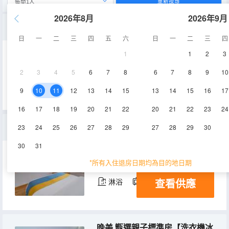
重新搜尋
2026年8月
2026年9月
晚春.質感觀影特大床房【4K巨幕+洗衣機+冰箱】
日
一
二
三
四
五
六
日
一
二
三
四
1
1
2
3
40㎡
5-9層
空調
2
3
4
5
6
7
8
6
7
8
9
10
查看供應
淋浴
電視機
冰箱
9
10
11
12
13
14
15
13
14
15
16
17
16
17
18
19
20
21
22
20
21
22
23
24
晚華.雅緻觀影雙床套房【4K巨幕投影＋智能電視、超大空間】
23
24
25
26
27
28
29
27
28
29
30
30
31
62㎡
9層
空調
*所有入住退房日期均為目的地日期
查看供應
淋浴
電視機
冰箱
晚美.甑選親子標準房【洗衣機冰箱、榻榻米】