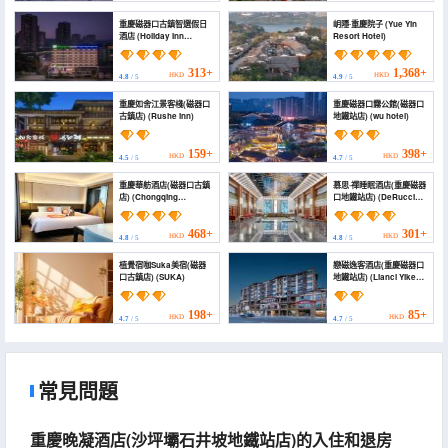
重慶磁器口古鎮智選假日
岄隱·重慶院子 (Yue Yin
酒店 (Holiday Inn
Resort Hotel)
Express CHONGQING
CIQIKOU ANCIENT
TOWN by IHG)
313+
1,368+
HKD
HKD
4.8
/ 5
4.9
/ 5
重慶如舍江景客棧(磁器口
重慶磁器口霧公館(磁器口
古鎮店) (Rushe inn)
地鐵站店) (wu hotel)
159+
398+
HKD
HKD
4.5
/ 5
4.7
/ 5
重慶華舫酒店(磁器口古鎮
慕思·禪睡眠酒店(重慶磁器
店) (Chongqing
口地鐵站店) (DeRucci
Huafang Hotel)
Hotel (Chongqing
Ciqikou Metro Station
Store))
468+
301+
HKD
HKD
4.8
/ 5
4.8
/ 5
植覺宿咖Suka美宿(磁器
戀磁逸客酒店(重慶磁器口
口古鎮店) (SUKA)
地鐵站店) (Lianci Yike
Hotel (Chongqing
Ciqikou Subway
Station))
198+
85+
HKD
HKD
4.7
/ 5
4.7
/ 5
常見問題
重慶晚凝酒店(沙坪壩石井坡地鐵站店)的入住和退房