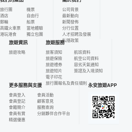
旅行團
機票
公司背景
酒店
自由行
最新動向
郵輪
船票
新聞發佈
高鐵火車票
當地體驗
分行位置
港玩港食
獨立包團
人才招聘及發展
私隱政策
旅遊資訊
旅遊服務
旅遊攻略
旅客須知
航班資料
旅遊保險
航空公司資料
旅遊禮券
惡劣天氣通知
旅遊短片
簽證及入境須知
電子印花
旅行團報名及責任細則
更多服務與支援
永安旅遊APP
會員登入
會員活動
會員登記
顧客意見
會籍簡介
服務查詢
會員有賞
分銷夥伴合作平台
精選優惠